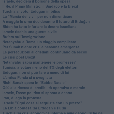
Israele, deciderà il borsone della spesa
Il Re, il Primo Ministro, il Sindaco e la Brexit
Turchia al voto, Erdogan in bilico
La "Marcia dei vivi" per non dimenticare
A maggio le urne decideranno il futuro di Erdoğan
Biden ha fatto infuriare la destra israeliana
Israele rischia una guerra civile
Bufera sull'immigrazione
Netanyahu a Roma, un viaggio complicato
Per Sunak niente crisi e nessuna emergenza
Le persecuzioni ai cristiani continuano da secoli
Le crisi post Brexit
Netanyahu saprà mantenere le promesse?
Tunisia, a votare meno del 9% degli elettori
Erdogan, non si può fare a meno di lui
L'antica Persia si è svegliata
Rishi Sunak spera in “Babbo Natale”
G20 alla ricerca di credibilità operativa e morale
Israele, l'asse politico si sposta a destra
Iran, dilaga la protesta
Israele "Ogni cosa si acquista con un prezzo"
La Libia contesa tra Erdogan e Putin
Turchia tra crisi economica interna e mire geopolitiche nel