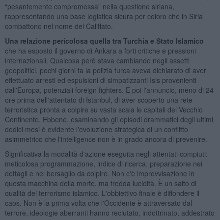
“pesantemente compromessa” nella questione siriana,
rappresentando una base logistica sicura per coloro che in Siria
combattono nel nome del Califfato.
Una relazione pericolosa quella tra Turchia e Stato Islamico
che ha esposto il governo di Ankara a forti critiche e pressioni
internazionali. Qualcosa però stava cambiando negli assetti
geopolitici, pochi giorni fa la polizia turca aveva dichiarato di aver
effettuato arresti ed espulsioni di simpatizzanti Isis provenienti
dall'Europa, potenziali foreign fighters. E poi l'annuncio, meno di 24
ore prima dell'attentato di Istanbul, di aver scoperto una rete
terroristica pronta a colpire su vasta scala le capitali del Vecchio
Continente. Ebbene, esaminando gli episodi drammatici degli ultimi
dodici mesi è evidente l'evoluzione strategica di un conflitto
asimmetrico che l'intelligence non è in grado ancora di prevenire.
Significativa la modalità d'azione eseguita negli attentati compiuti:
meticolosa programmazione, indice di ricerca, preparazione nei
dettagli e nel bersaglio da colpire. Non c'è improvvisazione in
questa macchina della morte, ma fredda lucidità. È un salto di
qualità del terrorismo islamico. L'obbiettivo finale è diffondere il
caos. Non è la prima volta che l'Occidente è attraversato dal
terrore, ideologie aberranti hanno reclutato, indottrinato, addestrato