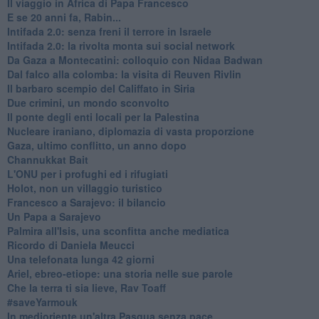
Il viaggio in Africa di Papa Francesco
E se 20 anni fa, Rabin...
Intifada 2.0: senza freni il terrore in Israele
Intifada 2.0: la rivolta monta sui social network
Da Gaza a Montecatini: colloquio con Nidaa Badwan
Dal falco alla colomba: la visita di Reuven Rivlin
Il barbaro scempio del Califfato in Siria
Due crimini, un mondo sconvolto
Il ponte degli enti locali per la Palestina
Nucleare iraniano, diplomazia di vasta proporzione
Gaza, ultimo conflitto, un anno dopo
Channukkat Bait
L'ONU per i profughi ed i rifugiati
Holot, non un villaggio turistico
Francesco a Sarajevo: il bilancio
Un Papa a Sarajevo
Palmira all'Isis, una sconfitta anche mediatica
Ricordo di Daniela Meucci
​Una telefonata lunga 42 giorni
​Ariel, ebreo-etiope: una storia nelle sue parole
Che la terra ti sia lieve, Rav Toaff
​#saveYarmouk
​In medioriente un'altra Pasqua senza pace