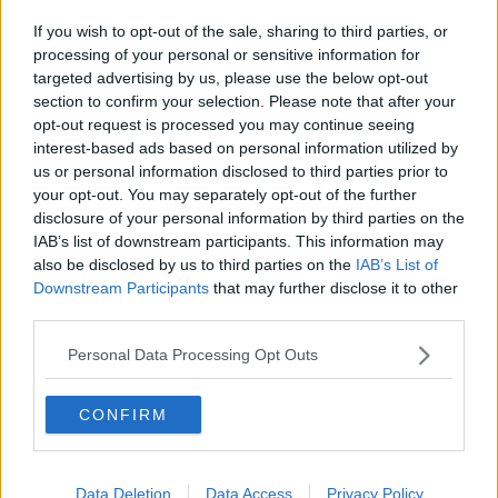
Capitol Hill un anno dopo
Desmond Tutu "la voce dei senza voce"
If you wish to opt-out of the sale, sharing to third parties, or
Natale da incubo per Boris Johnson
processing of your personal or sensitive information for
La questione Ucraina
targeted advertising by us, please use the below opt-out
Cipro, un ponte dove si mischiano le culture
section to confirm your selection. Please note that after your
Una vigilia di Natale per un nuovo Rais
opt-out request is processed you may continue seeing
La questione israelo-palestinese ignorata dal G20
interest-based ads based on personal information utilized by
Erdogan continua a sfidare l'Occidente
us or personal information disclosed to third parties prior to
Libano, collasso economico e guerra civile
your opt-out. You may separately opt-out of the further
Johnson, da Trump a Biden alla Brexit
disclosure of your personal information by third parties on the
L'AUKUS e il Quad
IAB’s list of downstream participants. This information may
Biden, primo presidente USA non in guerra
also be disclosed by us to third parties on the
IAB’s List of
Papa Bergoglio vedrà Viktor Orbán
Downstream Participants
that may further disclose it to other
Bennet, un giorno in attesa di Biden
third parties.
Il ritorno dei talebani
​La lenta agonia del Libano
Personal Data Processing Opt Outs
Sudafrica, è allarme alimentare
Usa di nuovo al centro della geopolitica internazionale
L’appuntamento di Israele con il cambiamento
CONFIRM
La farsa delle elezioni in Siria
In Medioriente non ci sono favole, solo realtà
Biden chiama ma Netanyahu non risponde
Data Deletion
Data Access
Privacy Policy
Niente di nuovo in Medioriente