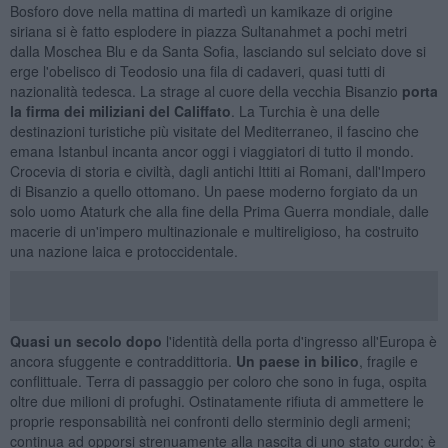
Bosforo dove nella mattina di martedì un kamikaze di origine
siriana si è fatto esplodere in piazza Sultanahmet a pochi metri
dalla Moschea Blu e da Santa Sofia, lasciando sul selciato dove si
erge l'obelisco di Teodosio una fila di cadaveri, quasi tutti di
nazionalità tedesca. La strage al cuore della vecchia Bisanzio
porta
la firma dei miliziani del Califfato
. La Turchia è una delle
destinazioni turistiche più visitate del Mediterraneo, il fascino che
emana Istanbul incanta ancor oggi i viaggiatori di tutto il mondo.
Crocevia di storia e civiltà, dagli antichi Ittiti ai Romani, dall'Impero
di Bisanzio a quello ottomano. Un paese moderno forgiato da un
solo uomo Ataturk che alla fine della Prima Guerra mondiale, dalle
macerie di un'impero multinazionale e multireligioso, ha costruito
una nazione laica e protoccidentale.
Quasi un secolo dopo
l'identità della porta d'ingresso all'Europa è
ancora sfuggente e contraddittoria.
Un paese in bilico
, fragile e
conflittuale. Terra di passaggio per coloro che sono in fuga, ospita
oltre due milioni di profughi. Ostinatamente rifiuta di ammettere le
proprie responsabilità nei confronti dello sterminio degli armeni;
continua ad opporsi strenuamente alla nascita di uno stato curdo; è