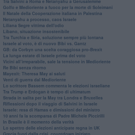
Tra Salvini a Roma e Netanyahu a Gerusalemme
Golfo e Medioriente a fuoco per la morte di Soleimani
Il Natale della Cooperazione italiana in Palestina
Netanyahu a processo, caos Israele
Liliana Segre vittima dell'odio
Libano, situazione insostenibile
Tra Turchia e Siria, soluzione sempre più lontana
Israele al voto, è di nuovo Bibi vs. Gantz
GB: da Corbyn una scelta coraggiosa pro-Brexit
La lunga estate di Israele prima del voto
Vicini all’irreparabile, sale la tensione in Medioriente
Re Bibi senza ritorno
Mayexit: Theresa May ai saluti
Venti di guerra dal Medioriente
Lo scrittore Bassem commenta le elezioni israeliane
Tra Trump e Erdogan è tempo di ultimatum
Strada in salita per la May tra Londra e Bruxelles
Riflessioni dopo il viaggio di Salvini in Israele
Israele: resa di Hamas e dimissioni del ministro
10 anni fa la scomparsa di Padre Michele Piccirilli
In Brasile è il momento della verità
Lo spettro delle elezioni anticipate regna in UK
Grecia fuori dalla crisi, countdown iniziato