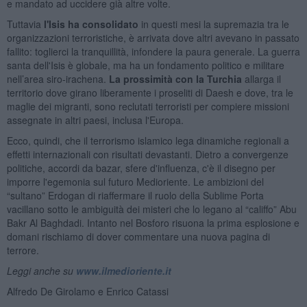
e mandato ad uccidere già altre volte.
Tuttavia
l'Isis ha consolidato
in questi mesi la supremazia tra le
organizzazioni terroristiche, è arrivata dove altri avevano in passato
fallito: toglierci la tranquillità, infondere la paura generale. La guerra
santa dell'Isis è globale, ma ha un fondamento politico e militare
nell’area siro-irachena.
La prossimità con la Turchia
allarga il
territorio dove girano liberamente i proseliti di Daesh e dove, tra le
maglie dei migranti, sono reclutati terroristi per compiere missioni
assegnate in altri paesi, inclusa l'Europa.
Ecco, quindi, che il terrorismo islamico lega dinamiche regionali a
effetti internazionali con risultati devastanti. Dietro a convergenze
politiche, accordi da bazar, sfere d'influenza, c'è il disegno per
imporre l'egemonia sul futuro Medioriente. Le ambizioni del
“sultano” Erdogan di riaffermare il ruolo della Sublime Porta
vacillano sotto le ambiguità dei misteri che lo legano al “califfo” Abu
Bakr Al Baghdadi. Intanto nel Bosforo risuona la prima esplosione e
domani rischiamo di dover commentare una nuova pagina di
terrore.
Leggi anche su
www.ilmedioriente.it
Alfredo De Girolamo e Enrico Catassi