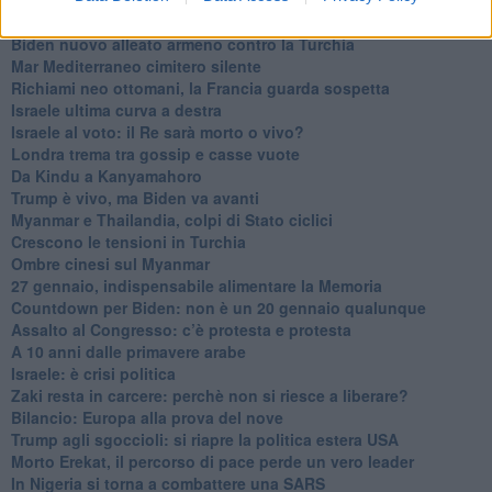
La forza di Boris Johnson
Biden nuovo alleato armeno contro la Turchia
Mar Mediterraneo cimitero silente
Richiami neo ottomani, la Francia guarda sospetta
Israele ultima curva a destra
Israele al voto: il Re sarà morto o vivo?
Londra trema tra gossip e casse vuote
Da Kindu a Kanyamahoro
Trump è vivo, ma Biden va avanti
Myanmar e Thailandia, colpi di Stato ciclici
Crescono le tensioni in Turchia
Ombre cinesi sul Myanmar
27 gennaio, indispensabile alimentare la Memoria
Countdown per Biden: non è un 20 gennaio qualunque
Assalto al Congresso: c’è protesta e protesta
A 10 anni dalle primavere arabe
Israele: è crisi politica
Zaki resta in carcere: perchè non si riesce a liberare?
Bilancio: Europa alla prova del nove
Trump agli sgoccioli: si riapre la politica estera USA
Morto Erekat, il percorso di pace perde un vero leader
In Nigeria si torna a combattere una SARS