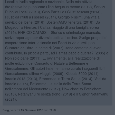
Locali a livello regionale e nazionale. Nella mia attività
divulgativa ho pubblicato i libri Acqua in mente (2012), Servizi
Pubblici Locali (2013), Gino Bartali e i Giusti toscani (2014),
Riusi: da rifiuti a risorse! (2014), Giorgio Nissim, una vita al
servizio del bene (2016), SosteniAMO l'energia (2018), Da
Mogador a Firenze: i Caffaz, viaggio di una famiglia ebrea
(2019). ENRICO CATASSI - Storico e criminologo mancato,
scrivo reportage per diversi quotidiani online. Svolgo progetti di
cooperazione internazionale nei Paesi in via di sviluppo.
Curatore del libro In nome di (2007), sono contento di aver
contribuito, in piccola parte, ad Hamas pace o guerra? (2005) e
Non solo pane (2011). E, ovviamente, alla realizzazione di
molte edizioni del Concerto di Natale a Betlemme e
Gerusalemme. Gli autori insieme hanno curato i seguenti libri:
Gerusalemme ultimo viaggio (2009), Kibbutz 3000 (2011),
Israele 2013 (2013), Francesco in Terra Santa (2014). Voci da
Israele (2015), Betlemme. La stella della Terra Santa
nell'ombra del Medioriente (2017), How close to Bethlehem
(2018), Netanyahu re senza trono (2019) e Il Signor Netanyahu
(2021).
,
Venerdì
ore 09:28
Blog
15 Gennaio 2016