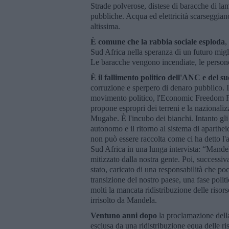
Strade polverose, distese di baracche di la
pubbliche. Acqua ed elettricità scarseggiano
altissima.
È comune che la rabbia sociale esploda
,
Sud Africa nella speranza di un futuro migli
Le baracche vengono incendiate, le persone
È il fallimento politico dell'ANC e del 
corruzione e sperpero di denaro pubblico. I
movimento politico, l'Economic Freedom Fig
propone espropri dei terreni e la nazional
Mugabe. È l'incubo dei bianchi. Intanto gli e
autonomo e il ritorno al sistema di aparthei
non può essere raccolta come ci ha detto l'a
Sud Africa in una lunga intervista: “Mandela 
mitizzato dalla nostra gente. Poi, successi
stato, caricato di una responsabilità che po
transizione del nostro paese, una fase polit
molti la mancata ridistribuzione delle risors
irrisolto da Mandela.
Ventuno anni dopo
la proclamazione dell
esclusa da una ridistribuzione equa delle ri