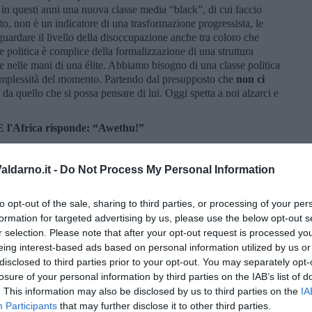
a in questi anni una nuova classe media “black”, di cui faccio
to, non è un indicatore di una trasformazione progressista, le
guardare il livello della disoccupazione anche tra coloro che
se politica è complice della formalizzazione di una struttura
e nelle mani di una élite. Abbiamo bisogno di una classe politica
 complessità del momento. Partendo dal presupposto che
non ci
 da quello che si possa pensare di lui. Oggi spetta a noi alzarci e
 E l'Africa risponde: “Awethu!”
ldarno.it -
Do Not Process My Personal Information
to opt-out of the sale, sharing to third parties, or processing of your per
formation for targeted advertising by us, please use the below opt-out s
r selection. Please note that after your opt-out request is processed y
eing interest-based ads based on personal information utilized by us or
disclosed to third parties prior to your opt-out. You may separately opt-
losure of your personal information by third parties on the IAB’s list of
. This information may also be disclosed by us to third parties on the
IA
Participants
that may further disclose it to other third parties.