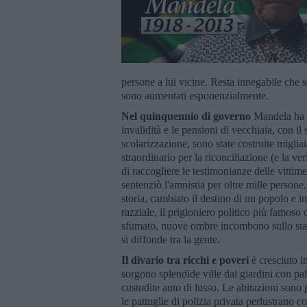
persone a lui vicine. Resta innegabile che s
sono aumentati esponenzialmente.
Nel quinquennio di governo
Mandela ha in
invalidità e le pensioni di vecchiaia, con il
scolarizzazione, sono state costruite migliai
straordinario per la riconciliazione (e la 
di raccogliere le testimonianze delle vittime
sentenziò l'amnistia per oltre mille person
storia, cambiato il destino di un popolo e i
razziale, il prigioniero politico più famoso
sfumato, nuove ombre incombono sullo stato 
si diffonde tra la gente
.
Il divario tra ricchi e poveri
è cresciuto i
sorgono splendide ville dai giardini con pal
custodite auto di lusso. Le abitazioni sono p
le pattuglie di polizia privata perlustrano 