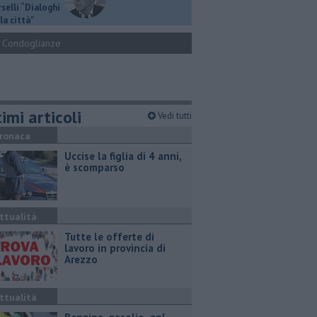
selli “Dialoghi
la città"
Condoglianze
imi articoli
Vedi tutti
ronaca
Uccise la figlia di 4 anni,
è scomparso
ttualità
​Tutte le offerte di
lavoro in provincia di
Arezzo
ttualità