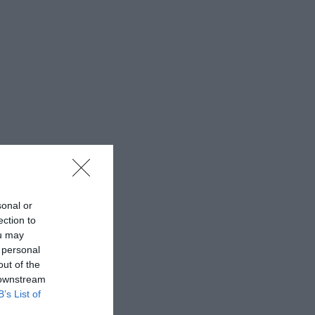
sonal or
ection to
ou may
 personal
out of the
 downstream
B’s List of