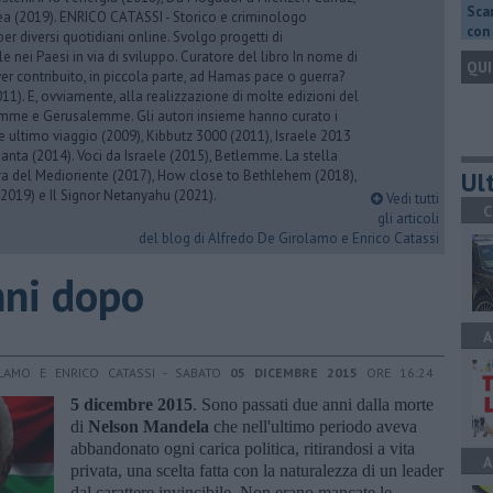
Scar
rea (2019). ENRICO CATASSI - Storico e criminologo
con 
er diversi quotidiani online. Svolgo progetti di
 nei Paesi in via di sviluppo. Curatore del libro In nome di
QUI
er contribuito, in piccola parte, ad Hamas pace o guerra?
1). E, ovviamente, alla realizzazione di molte edizioni del
emme e Gerusalemme. Gli autori insieme hanno curato i
 ultimo viaggio (2009), Kibbutz 3000 (2011), Israele 2013
Santa (2014). Voci da Israele (2015), Betlemme. La stella
Ult
ra del Medioriente (2017), How close to Bethlehem (2018),
2019) e Il Signor Netanyahu (2021).
Vedi tutti
C
gli articoli
del blog di Alfredo De Girolamo e Enrico Catassi
nni dopo
A
LAMO E ENRICO CATASSI - SABATO
05 DICEMBRE 2015
ORE 16:24
5 dicembre 2015
. Sono passati due anni dalla morte
di
Nelson Mandela
che nell'ultimo periodo aveva
abbandonato ogni carica politica, ritirandosi a vita
A
privata, una scelta fatta con la naturalezza di un leader
dal carattere invincibile. Non erano mancate le