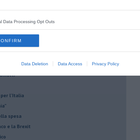
di Alfredo De Girolamo e Enrico Catassi
l Data Processing Opt Outs
oriente
CONFIRM
iziato il 7 ottobre 2023
ogan
Data Deletion
Data Access
Privacy Policy
onflitti
per l'Italia
hia”
ella spesa
daco e la Brexit
ico