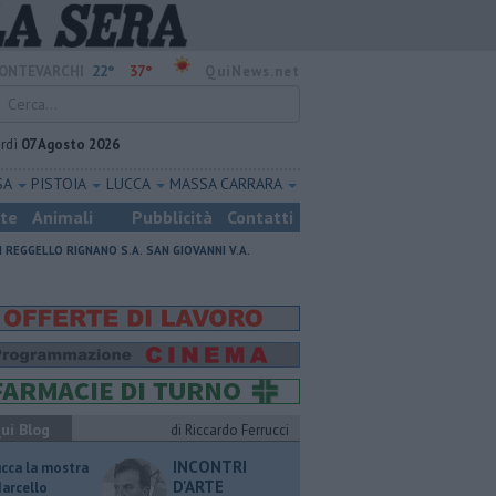
22°
37°
ONTEVARCHI
QuiNews.net
rdì
07 Agosto 2026
SA
PISTOIA
LUCCA
MASSA CARRARA
ste
Animali
Pubblicità
Contatti
I
REGGELLO
RIGNANO S.A.
SAN GIOVANNI V.A.
ui Blog
di Riccardo Ferrucci
INCONTRI
ucca la mostra
D'ARTE
Marcello