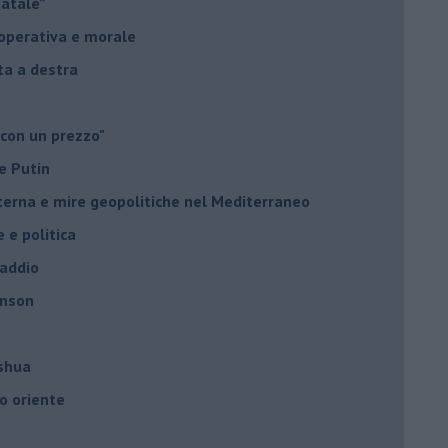
Natale”
à operativa e morale
sta a destra
 con un prezzo"
e Putin
nterna e mire geopolitiche nel Mediterraneo
e e politica
 addio
hnson
oshua
o oriente