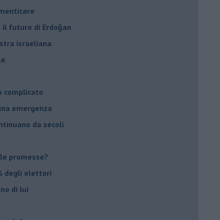
imenticare
il futuro di Erdoğan
stra israeliana
le
o complicato
suna emergenza
ontinuano da secoli
le promesse?
 degli elettori
no di lui