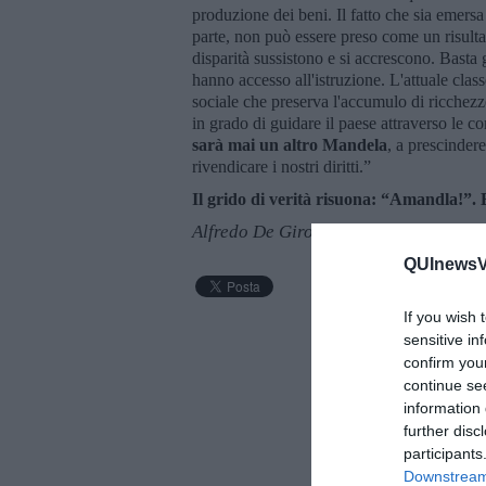
produzione dei beni. Il fatto che sia emers
parte, non può essere preso come un risulta
disparità sussistono e si accrescono. Basta 
hanno accesso all'istruzione. L'attuale clas
sociale che preserva l'accumulo di ricchezz
in grado di guidare il paese attraverso le
sarà mai un altro Mandela
, a prescindere
rivendicare i nostri diritti.”
Il grido di verità risuona: “Amandla!”.
Alfredo De Girolamo e Enrico Catassi
QUInewsVa
If you wish 
sensitive in
confirm you
continue se
information 
further disc
participants
Downstream 