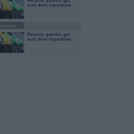
​Benzina, gasolio, gpl,
ecco dove risparmiare
ttualità
​Benzina, gasolio, gpl,
ecco dove risparmiare