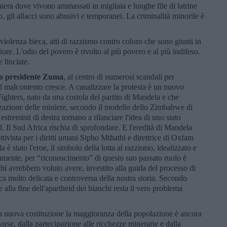
miera dove vivono ammassati in migliaia e lunghe file di latrine
, gli allacci sono abusivi e temporanei. La criminalità minorile è
 violenza bieca, atti di razzismo contro coloro che sono giunti in
ore. L'odio del povero è rivolto al più povero e al più indifeso.
 linciate.
suo presidente Zuma
, al centro di numerosi scandali per
l malcontento cresce. A canalizzare la protesta è un nuovo
hters, nato da una costola del partito di Mandela e che
izzazione delle miniere, secondo il modello dello Zimbabwe di
stremisti di destra tornano a rilanciare l'idea di uno stato
d. Il Sud Africa rischia di sprofondare. E l'eredità di Mandela
ttivista per i diritti umani Sipho Mthathi e direttrice di Oxfam
è stato l'eroe, il simbolo della lotta al razzismo, idealizzato e
vamente, per “riconoscimento” di questo suo passato ruolo è
chi avrebbero voluto avere, investito alla guida del processo di
ica molto delicata e controversa della nostra storia. Secondo
e alla fine dell'apartheid dei bianchi resta il vero problema
a nuova costituzione la maggioranza della popolazione è ancora
sorse, dalla partecipazione alle ricchezze minerarie e dalla