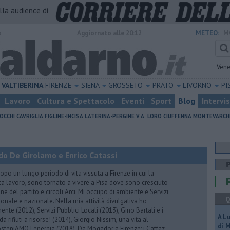
alla audience di
o
Aggiornato alle 20:12
METEO:
M
Vene
VALTIBERINA
FIRENZE
SIENA
GROSSETO
PRATO
LIVORNO
PI
Lavoro
Cultura e Spettacolo
Eventi
Sport
Blog
Intervi
OCCHI
CAVRIGLIA
FIGLINE-INCISA
LATERINA-PERGINE V.A.
LORO CIUFFENNA
MONTEVARCH
do De Girolamo e Enrico Catassi
 un lungo periodo di vita vissuta a Firenze in cui la
ta lavoro, sono tornato a vivere a Pisa dove sono cresciuto
one del partito e circoli Arci. Mi occupo di ambiente e Servizi
Q
gionale e nazionale. Nella mia attività divulgativa ho
ente (2012), Servizi Pubblici Locali (2013), Gino Bartali e i
A L
 da rifiuti a risorse! (2014), Giorgio Nissim, una vita al
di 
osteniAMO l'energia (2018), Da Mogador a Firenze: i Caffaz,