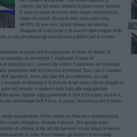
critiche che lui stesso ammise in parte essere fondate.
È stato accusato di essere stato troppo autoritario in
talune decisioni; di essere stato lento nella lotta
all'HIV; di non aver saputo frenare un sistema
A
dilagante di corruzione e di essersi fidato troppo delle
otto la sua presidenza gli investimenti pubblici per il welfare
trodotto la parità nell’assegnazione di borse di studio, di
 suo mandato da presidente è migliorato il tasso di
a di abitazioni per i poveri. Ha voluto l'istituzione del tribunale
verità), presieduto dall'Arcivescovo Desmond Tutu, con il compito
 dell’apartheid, dove, alla fine del procedimento, la corte
e. L'esempio di Mandela è la lezione di un uomo che ha piegato la
n parte del mondo: il simbolo della lotta alla segregazione
 della storia. Eppure oggi guardando il Sud Africa quel ricordo è
più meridionale dell'Africa, la paura, l'incertezza per il futuro
n modo insostenibile. Nelle colline tra Pretoria e Johannesburg
me e prati all'inglese, fontane e piscine. Nei garage sono
rotette da allarmi, il filo ad alta tensione scorre lungo le mura e
continuamente la zona. Poco lontano gli slams e le township.