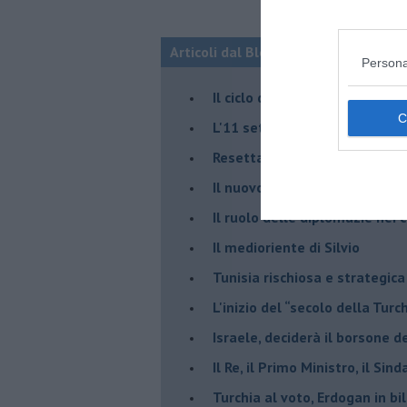
Articoli dal Blog “Fauda e balagan” 
Persona
Il ciclo della violenza in Medi
L'11 settembre di Israele è in
Resettare l’era di Netanyahu
​Il nuovo corso dell’era di Erd
Il ruolo delle diplomazie nei c
Il medioriente di Silvio
Tunisia rischiosa e strategica 
L'inizio del “secolo della Turc
Israele, deciderà il borsone d
Il Re, il Primo Ministro, il Sin
Turchia al voto, Erdogan in bil