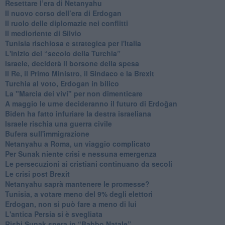
Resettare l’era di Netanyahu
​Il nuovo corso dell’era di Erdogan
Il ruolo delle diplomazie nei conflitti
Il medioriente di Silvio
Tunisia rischiosa e strategica per l'Italia
L'inizio del “secolo della Turchia”
Israele, deciderà il borsone della spesa
Il Re, il Primo Ministro, il Sindaco e la Brexit
Turchia al voto, Erdogan in bilico
La "Marcia dei vivi" per non dimenticare
A maggio le urne decideranno il futuro di Erdoğan
Biden ha fatto infuriare la destra israeliana
Israele rischia una guerra civile
Bufera sull'immigrazione
Netanyahu a Roma, un viaggio complicato
Per Sunak niente crisi e nessuna emergenza
Le persecuzioni ai cristiani continuano da secoli
Le crisi post Brexit
Netanyahu saprà mantenere le promesse?
Tunisia, a votare meno del 9% degli elettori
Erdogan, non si può fare a meno di lui
L'antica Persia si è svegliata
Rishi Sunak spera in “Babbo Natale”