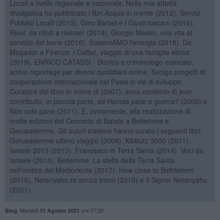
Locali a livello regionale e nazionale. Nella mia attività
divulgativa ho pubblicato i libri Acqua in mente (2012), Servizi
Pubblici Locali (2013), Gino Bartali e i Giusti toscani (2014),
Riusi: da rifiuti a risorse! (2014), Giorgio Nissim, una vita al
servizio del bene (2016), SosteniAMO l'energia (2018), Da
Mogador a Firenze: i Caffaz, viaggio di una famiglia ebrea
(2019). ENRICO CATASSI - Storico e criminologo mancato,
scrivo reportage per diversi quotidiani online. Svolgo progetti di
cooperazione internazionale nei Paesi in via di sviluppo.
Curatore del libro In nome di (2007), sono contento di aver
contribuito, in piccola parte, ad Hamas pace o guerra? (2005) e
Non solo pane (2011). E, ovviamente, alla realizzazione di
molte edizioni del Concerto di Natale a Betlemme e
Gerusalemme. Gli autori insieme hanno curato i seguenti libri:
Gerusalemme ultimo viaggio (2009), Kibbutz 3000 (2011),
Israele 2013 (2013), Francesco in Terra Santa (2014). Voci da
Israele (2015), Betlemme. La stella della Terra Santa
nell'ombra del Medioriente (2017), How close to Bethlehem
(2018), Netanyahu re senza trono (2019) e Il Signor Netanyahu
(2021).
,
Martedì
ore 07:30
Blog
31 Agosto 2021