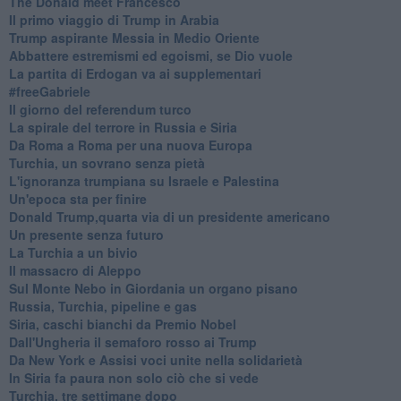
The Donald meet Francesco
Il primo viaggio di Trump in Arabia
Trump aspirante Messia in Medio Oriente
Abbattere estremismi ed egoismi, se Dio vuole
La partita di Erdogan va ai supplementari
#freeGabriele
Il giorno del referendum turco
La spirale del terrore in Russia e Siria
Da Roma a Roma per una nuova Europa
Turchia, un sovrano senza pietà
L'ignoranza trumpiana su Israele e Palestina
Un'epoca sta per finire
Donald Trump,quarta via di un presidente americano
Un presente senza futuro
La Turchia a un bivio
Il massacro di Aleppo
Sul Monte Nebo in Giordania un organo pisano
Russia, Turchia, pipeline e gas
Siria, caschi bianchi da Premio Nobel
Dall'Ungheria il semaforo rosso ai Trump
Da New York e Assisi voci unite nella solidarietà
In Siria fa paura non solo ciò che si vede
Turchia, tre settimane dopo