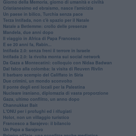
Giorno della Memoria, giorno di umanità e civiltà
Cristianesimo ed ebraismo, nasce l'amicizia
Un paese in bilico, Turchia senza pace
Terza Intifada, non c'è spazio per il Natale
Natale a Betlemme: crollo delle presenze
Mandela, due anni dopo
Il viaggio in Africa di Papa Francesco
E se 20 anni fa, Rabin...
Intifada 2.0: senza freni il terrore in Israele
Intifada 2.0: la rivolta monta sui social network
Da Gaza a Montecatini: colloquio con Nidaa Badwan
Dal falco alla colomba: la visita di Reuven Rivlin
Il barbaro scempio del Califfato in Siria
Due crimini, un mondo sconvolto
Il ponte degli enti locali per la Palestina
Nucleare iraniano, diplomazia di vasta proporzione
Gaza, ultimo conflitto, un anno dopo
Channukkat Bait
L'ONU per i profughi ed i rifugiati
Holot, non un villaggio turistico
Francesco a Sarajevo: il bilancio
Un Papa a Sarajevo
Palmira all'Isis, una sconfitta anche mediatica