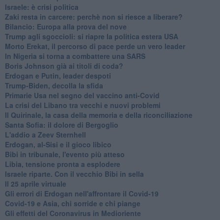
Israele: è crisi politica
Zaki resta in carcere: perchè non si riesce a liberare?
Bilancio: Europa alla prova del nove
Trump agli sgoccioli: si riapre la politica estera USA
Morto Erekat, il percorso di pace perde un vero leader
In Nigeria si torna a combattere una SARS
Boris Johnson già ai titoli di coda?
Erdogan e Putin, leader despoti
Trump-Biden, decolla la sfida
Primarie Usa nel segno del vaccino anti-Covid
La crisi del Libano tra vecchi e nuovi problemi
Il Quirinale, la casa della memoria e della riconciliazione
Santa Sofia: il dolore di Bergoglio
L'addio a ​Zeev Sternhell
Erdogan, al-Sisi e il gioco libico
Bibi in tribunale, l'evento più atteso
Libia, tensione pronta a esplodere
Israele riparte. Con il vecchio Bibi in sella
Il 25 aprile virtuale
Gli errori di Erdogan nell'affrontare il Covid-19
Covid-19 e Asia, chi sorride e chi piange
Gli effetti del Coronavirus in Medioriente