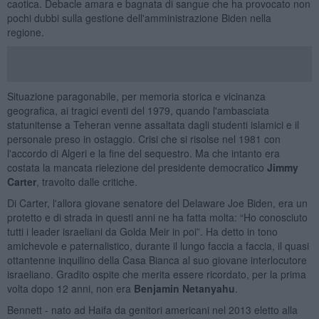
caotica. Debacle amara e bagnata di sangue che ha provocato non
pochi dubbi sulla gestione dell'amministrazione Biden nella
regione.
Situazione paragonabile, per memoria storica e vicinanza
geografica, ai tragici eventi del 1979, quando l'ambasciata
statunitense a Teheran venne assaltata dagli studenti islamici e il
personale preso in ostaggio. Crisi che si risolse nel 1981 con
l'accordo di Algeri e la fine del sequestro. Ma che intanto era
costata la mancata rielezione del presidente democratico
Jimmy
Carter
, travolto dalle critiche.
Di Carter, l'allora giovane senatore del Delaware Joe Biden, era un
protetto e di strada in questi anni ne ha fatta molta: “Ho conosciuto
tutti i leader israeliani da Golda Meir in poi”. Ha detto in tono
amichevole e paternalistico, durante il lungo faccia a faccia, il quasi
ottantenne inquilino della Casa Bianca al suo giovane interlocutore
israeliano. Gradito ospite che merita essere ricordato, per la prima
volta dopo 12 anni, non era
Benjamin Netanyahu
.
Bennett - nato ad Haifa da genitori americani nel 2013 eletto alla