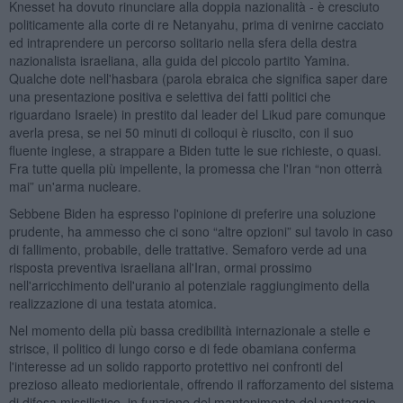
Knesset ha dovuto rinunciare alla doppia nazionalità - è cresciuto
politicamente alla corte di re Netanyahu, prima di venirne cacciato
ed intraprendere un percorso solitario nella sfera della destra
nazionalista israeliana, alla guida del piccolo partito Yamina.
Qualche dote nell'hasbara (parola ebraica che significa saper dare
una presentazione positiva e selettiva dei fatti politici che
riguardano Israele) in prestito dal leader del Likud pare comunque
averla presa, se nei 50 minuti di colloqui è riuscito, con il suo
fluente inglese, a strappare a Biden tutte le sue richieste, o quasi.
Fra tutte quella più impellente, la promessa che l'Iran “non otterrà
mai” un'arma nucleare.
Sebbene Biden ha espresso l'opinione di preferire una soluzione
prudente, ha ammesso che ci sono “altre opzioni” sul tavolo in caso
di fallimento, probabile, delle trattative. Semaforo verde ad una
risposta preventiva israeliana all'Iran, ormai prossimo
nell'arricchimento dell'uranio al potenziale raggiungimento della
realizzazione di una testata atomica.
Nel momento della più bassa credibilità internazionale a stelle e
strisce, il politico di lungo corso e di fede obamiana conferma
l'interesse ad un solido rapporto protettivo nei confronti del
prezioso alleato mediorientale, offrendo il rafforzamento del sistema
di difesa missilistico, in funzione del mantenimento del vantaggio