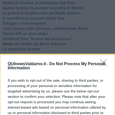
Guerra in Ucraina, la diplomazia Usa Cina
Guerra Ucraina, la pseudo neutralità di Bennet
La guerra in Ucraina vista dal Medio Oriente
​Il caos libico è un pozzo senza fine
Erdoğan e l'informazione
Crisi Corona, crisi Johnson, problemi post Brexit
Capitol Hill un anno dopo
Desmond Tutu "la voce dei senza voce"
Natale da incubo per Boris Johnson
La questione Ucraina
Cipro, un ponte dove si mischiano le culture
Una vigilia di Natale per un nuovo Rais
QUInewsValdarno.it -
Do Not Process My Personal
La questione israelo-palestinese ignorata dal G20
Information
Erdogan continua a sfidare l'Occidente
Libano, collasso economico e guerra civile
Johnson, da Trump a Biden alla Brexit
If you wish to opt-out of the sale, sharing to third parties, or
L'AUKUS e il Quad
processing of your personal or sensitive information for
Biden, primo presidente USA non in guerra
targeted advertising by us, please use the below opt-out
Papa Bergoglio vedrà Viktor Orbán
section to confirm your selection. Please note that after your
Bennet, un giorno in attesa di Biden
opt-out request is processed you may continue seeing
Il ritorno dei talebani
interest-based ads based on personal information utilized by
​La lenta agonia del Libano
us or personal information disclosed to third parties prior to