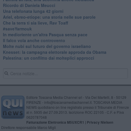
Ricordo di Daniela Meucci
​Una telefonata lunga 42 giorni
​Ariel, ebreo-etiope: una storia nelle sue parole
Che la terra ti sia lieve, Rav Toaff
​#saveYarmouk
​In medioriente un'altra Pasqua senza pace
​Il falco vola anche controvento
Molte nubi sul futuro del governo israeliano
Knesset: la campagna elettorale approda da Obama
Palestina: un conflitto dai molteplici approcci
Editore Toscana Media Channel srl - Via Dei Martelli, 8 - 50129
FIRENZE - info@toscanamediachannel.it. TOSCANA MEDIA
NEWS quotidiano on line registrato presso il Tribunale di Firenze
al n. 5935 del 27.09.2013. Iscrizione ROC 22105 - C.F. e P.Iva
0620787048
Fatturazione Elettronica M5UXCR1 |
Privacy Nielsen
Direttore responsabile Marco Migli