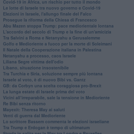
Covid-19 in Africa, un rischio per tutto il mondo
Le lotte di Israele tra nuovo governo e Covid-19
Elezioni in Israele, l'allungo finale del Falco
Prosegue la riforma della Chiesa di Francesco
Abu Mazen stoppa Trump: pace mediorientale lontana
L'accordo del secolo di Trump e la fine di un'amicizia
Tra Salvini a Roma e Netanyahu a Gerusalemme
Golfo e Medioriente a fuoco per la morte di Soleimani
Il Natale della Cooperazione italiana in Palestina
Netanyahu a processo, caos Israele
Liliana Segre vittima dell'odio
Libano, situazione insostenibile
Tra Turchia e Siria, soluzione sempre più lontana
Israele al voto, è di nuovo Bibi vs. Gantz
GB: da Corbyn una scelta coraggiosa pro-Brexit
La lunga estate di Israele prima del voto
Vicini all’irreparabile, sale la tensione in Medioriente
Re Bibi senza ritorno
Mayexit: Theresa May ai saluti
Venti di guerra dal Medioriente
Lo scrittore Bassem commenta le elezioni israeliane
Tra Trump e Erdogan è tempo di ultimatum
Strada in salita per la May tra Londra e Bruxelles