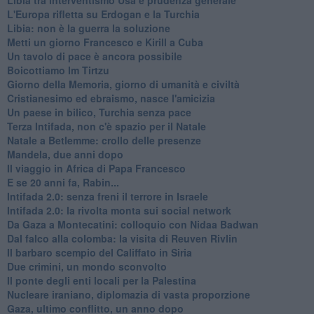
L'Europa rifletta su Erdogan e la Turchia
Libia: non è la guerra la soluzione
Metti un giorno Francesco e Kirill a Cuba
Un tavolo di pace è ancora possibile
Boicottiamo Im Tirtzu
Giorno della Memoria, giorno di umanità e civiltà
Cristianesimo ed ebraismo, nasce l'amicizia
Un paese in bilico, Turchia senza pace
Terza Intifada, non c'è spazio per il Natale
Natale a Betlemme: crollo delle presenze
Mandela, due anni dopo
Il viaggio in Africa di Papa Francesco
E se 20 anni fa, Rabin...
Intifada 2.0: senza freni il terrore in Israele
Intifada 2.0: la rivolta monta sui social network
Da Gaza a Montecatini: colloquio con Nidaa Badwan
Dal falco alla colomba: la visita di Reuven Rivlin
Il barbaro scempio del Califfato in Siria
Due crimini, un mondo sconvolto
Il ponte degli enti locali per la Palestina
Nucleare iraniano, diplomazia di vasta proporzione
Gaza, ultimo conflitto, un anno dopo