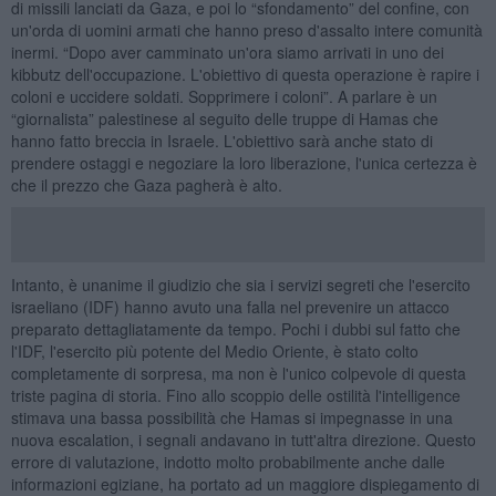
di missili lanciati da Gaza, e poi lo “sfondamento” del confine, con
un'orda di uomini armati che hanno preso d'assalto intere comunità
inermi. “Dopo aver camminato un'ora siamo arrivati in uno dei
kibbutz dell'occupazione. L'obiettivo di questa operazione è rapire i
coloni e uccidere soldati. Sopprimere i coloni”. A parlare è un
“giornalista” palestinese al seguito delle truppe di Hamas che
hanno fatto breccia in Israele. L'obiettivo sarà anche stato di
prendere ostaggi e negoziare la loro liberazione, l'unica certezza è
che il prezzo che Gaza pagherà è alto.
Intanto, è unanime il giudizio che sia i servizi segreti che l'esercito
israeliano (IDF) hanno avuto una falla nel prevenire un attacco
preparato dettagliatamente da tempo. Pochi i dubbi sul fatto che
l'IDF, l'esercito più potente del Medio Oriente, è stato colto
completamente di sorpresa, ma non è l'unico colpevole di questa
triste pagina di storia. Fino allo scoppio delle ostilità l'intelligence
stimava una bassa possibilità che Hamas si impegnasse in una
nuova escalation, i segnali andavano in tutt'altra direzione. Questo
errore di valutazione, indotto molto probabilmente anche dalle
informazioni egiziane, ha portato ad un maggiore dispiegamento di