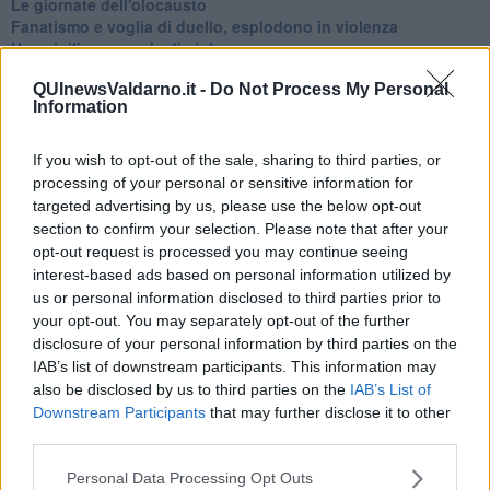
Le giornate dell'olocausto
Fanatismo e voglia di duello, esplodono in violenza
Una vigilia pasquale di violenze
Ungheria, la quarta di Viktor Orbán
QUInewsValdarno.it -
Do Not Process My Personal
Ramadan con nuovi attacchi terroristici
Information
Un vertice che rimarrà nella storia
Guerra in Ucraina, la diplomazia Usa Cina
Guerra Ucraina, la pseudo neutralità di Bennet
If you wish to opt-out of the sale, sharing to third parties, or
La guerra in Ucraina vista dal Medio Oriente
processing of your personal or sensitive information for
​Il caos libico è un pozzo senza fine
targeted advertising by us, please use the below opt-out
Erdoğan e l'informazione
section to confirm your selection. Please note that after your
Crisi Corona, crisi Johnson, problemi post Brexit
opt-out request is processed you may continue seeing
Capitol Hill un anno dopo
interest-based ads based on personal information utilized by
Desmond Tutu "la voce dei senza voce"
us or personal information disclosed to third parties prior to
Natale da incubo per Boris Johnson
your opt-out. You may separately opt-out of the further
La questione Ucraina
disclosure of your personal information by third parties on the
Cipro, un ponte dove si mischiano le culture
IAB’s list of downstream participants. This information may
Una vigilia di Natale per un nuovo Rais
also be disclosed by us to third parties on the
IAB’s List of
La questione israelo-palestinese ignorata dal G20
Downstream Participants
that may further disclose it to other
Erdogan continua a sfidare l'Occidente
third parties.
Libano, collasso economico e guerra civile
Johnson, da Trump a Biden alla Brexit
Personal Data Processing Opt Outs
L'AUKUS e il Quad