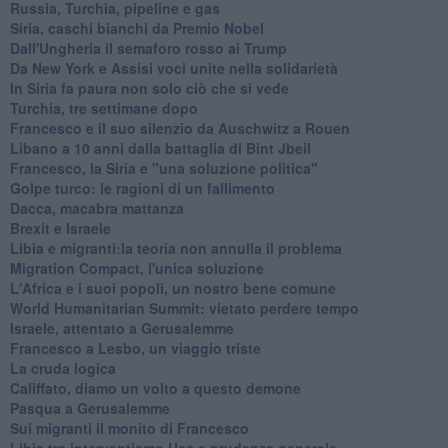
Russia, Turchia, pipeline e gas
Siria, caschi bianchi da Premio Nobel
Dall'Ungheria il semaforo rosso ai Trump
Da New York e Assisi voci unite nella solidarietà
In Siria fa paura non solo ciò che si vede
Turchia, tre settimane dopo
Francesco e il suo silenzio da Auschwitz a Rouen
Libano a 10 anni dalla battaglia di Bint Jbeil
Francesco, la Siria e "una soluzione politica"
Golpe turco: le ragioni di un fallimento
Dacca, macabra mattanza
Brexit e Israele
Libia e migranti:la teoria non annulla il problema
Migration Compact, l'unica soluzione
L'Africa e i suoi popoli, un nostro bene comune
World Humanitarian Summit: vietato perdere tempo
Israele, attentato a Gerusalemme
Francesco a Lesbo, un viaggio triste
La cruda logica
Califfato, diamo un volto a questo demone
Pasqua a Gerusalemme
Sui migranti il monito di Francesco
Libia tra interventismo Usa e prudenza generale