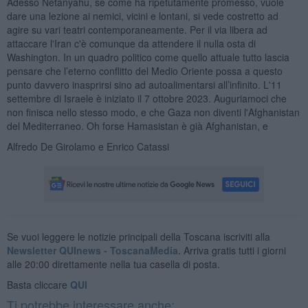
Adesso Netanyahu, se come ha ripetutamente promesso, vuole
dare una lezione ai nemici, vicini e lontani, si vede costretto ad
agire su vari teatri contemporaneamente. Per il via libera ad
attaccare l'Iran c'è comunque da attendere il nulla osta di
Washington. In un quadro politico come quello attuale tutto lascia
pensare che l’eterno conflitto del Medio Oriente possa a questo
punto davvero inasprirsi sino ad autoalimentarsi all’infinito. L'11
settembre di Israele è iniziato il 7 ottobre 2023. Auguriamoci che
non finisca nello stesso modo, e che Gaza non diventi l'Afghanistan
del Mediterraneo. Oh forse Hamasistan è già Afghanistan, e
Alfredo De Girolamo e Enrico Catassi
Se vuoi leggere le notizie principali della Toscana iscriviti alla
Newsletter QUInews - ToscanaMedia.
Arriva gratis tutti i giorni
alle 20:00 direttamente nella tua casella di posta.
Basta cliccare
QUI
Ti potrebbe interessare anche: