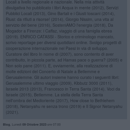
Locali a livello regionale e nazionale. Nella mia attività
divulgativa ho pubblicato i libri Acqua in mente (2012), Servizi
Pubblici Locali (2013), Gino Bartali e i Giusti toscani (2014),
Riusi: da rifiuti a risorse! (2014), Giorgio Nissim, una vita al
servizio del bene (2016), SosteniAMO l'energia (2018), Da
Mogador a Firenze: i Caffaz, viaggio di una famiglia ebrea
(2019). ENRICO CATASSI - Storico e criminologo mancato,
scrivo reportage per diversi quotidiani online. Svolgo progetti di
cooperazione internazionale nei Paesi in via di sviluppo.
Curatore del libro In nome di (2007), sono contento di aver
contribuito, in piccola parte, ad Hamas pace o guerra? (2005) e
Non solo pane (2011). E, ovviamente, alla realizzazione di
molte edizioni del Concerto di Natale a Betlemme e
Gerusalemme. Gli autori insieme hanno curato i seguenti libri:
Gerusalemme ultimo viaggio (2009), Kibbutz 3000 (2011),
Israele 2013 (2013), Francesco in Terra Santa (2014). Voci da
Israele (2015), Betlemme. La stella della Terra Santa
nell'ombra del Medioriente (2017), How close to Bethlehem
(2018), Netanyahu re senza trono (2019) e Il Signor Netanyahu
(2021).
,
Lunedì
ore 07:00
Blog
09 Ottobre 2023