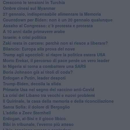
Crescono le tensioni in Turchia
Ombre cinesi sul Myanmar
27 gennaio, indispensabile alimentare la Memoria
Countdown per Biden: non è un 20 gennaio qualunque
Assalto al Congresso: c’è protesta e protesta
A 10 anni dalle primavere arabe
Israele: è crisi politica
Zaki resta in carcere: perchè non si riesce a liberare?
Bilancio: Europa alla prova del nove
Trump agli sgoccioli: si riapre la politica estera USA
Morto Erekat, il percorso di pace perde un vero leader
In Nigeria si torna a combattere una SARS
Boris Johnson già ai titoli di coda?
Erdogan e Putin, leader despoti
Trump-Biden, decolla la sfida
Primarie Usa nel segno del vaccino anti-Covid
La crisi del Libano tra vecchi e nuovi problemi
Il Quirinale, la casa della memoria e della riconciliazione
Santa Sofia: il dolore di Bergoglio
L'addio a ​Zeev Sternhell
Erdogan, al-Sisi e il gioco libico
Bibi in tribunale, l'evento più atteso
Libia, tensione pronta a esplodere