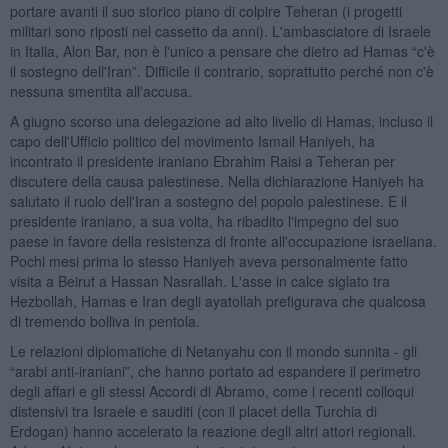
portare avanti il suo storico piano di colpire Teheran (i progetti
militari sono riposti nel cassetto da anni). L'ambasciatore di Israele
in Italia, Alon Bar, non è l'unico a pensare che dietro ad Hamas “c'è
il sostegno dell'Iran”. Difficile il contrario, soprattutto perché non c'è
nessuna smentita all'accusa.
A giugno scorso una delegazione ad alto livello di Hamas, incluso il
capo dell'Ufficio politico del movimento Ismail Haniyeh, ha
incontrato il presidente iraniano Ebrahim Raisi a Teheran per
discutere della causa palestinese. Nella dichiarazione Haniyeh ha
salutato il ruolo dell'Iran a sostegno del popolo palestinese. E il
presidente iraniano, a sua volta, ha ribadito l'impegno del suo
paese in favore della resistenza di fronte all'occupazione israeliana.
Pochi mesi prima lo stesso Haniyeh aveva personalmente fatto
visita a Beirut a Hassan Nasrallah. L'asse in calce siglato tra
Hezbollah, Hamas e Iran degli ayatollah prefigurava che qualcosa
di tremendo bolliva in pentola.
Le relazioni diplomatiche di Netanyahu con il mondo sunnita - gli
“arabi anti-iraniani”, che hanno portato ad espandere il perimetro
degli affari e gli stessi Accordi di Abramo, come i recenti colloqui
distensivi tra Israele e sauditi (con il placet della Turchia di
Erdogan) hanno accelerato la reazione degli altri attori regionali.