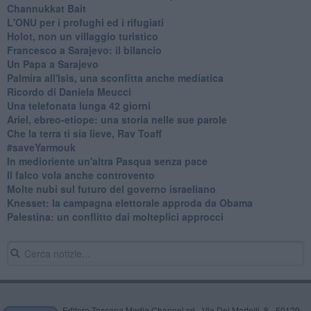
Channukkat Bait
L'ONU per i profughi ed i rifugiati
Holot, non un villaggio turistico
Francesco a Sarajevo: il bilancio
Un Papa a Sarajevo
Palmira all'Isis, una sconfitta anche mediatica
Ricordo di Daniela Meucci
​Una telefonata lunga 42 giorni
​Ariel, ebreo-etiope: una storia nelle sue parole
Che la terra ti sia lieve, Rav Toaff
​#saveYarmouk
​In medioriente un'altra Pasqua senza pace
​Il falco vola anche controvento
Molte nubi sul futuro del governo israeliano
Knesset: la campagna elettorale approda da Obama
Palestina: un conflitto dai molteplici approcci
Editore Toscana Media Channel srl - Via Dei Martelli, 8 - 50129