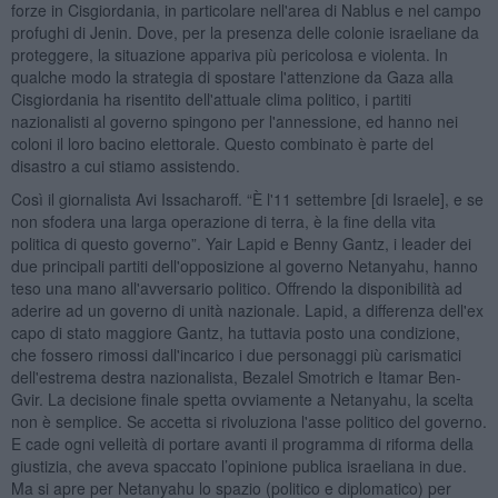
forze in Cisgiordania, in particolare nell'area di Nablus e nel campo
profughi di Jenin. Dove, per la presenza delle colonie israeliane da
proteggere, la situazione appariva più pericolosa e violenta. In
qualche modo la strategia di spostare l'attenzione da Gaza alla
Cisgiordania ha risentito dell'attuale clima politico, i partiti
nazionalisti al governo spingono per l'annessione, ed hanno nei
coloni il loro bacino elettorale. Questo combinato è parte del
disastro a cui stiamo assistendo.
Così il giornalista Avi Issacharoff. “È l'11 settembre [di Israele], e se
non sfodera una larga operazione di terra, è la fine della vita
politica di questo governo”. Yair Lapid e Benny Gantz, i leader dei
due principali partiti dell'opposizione al governo Netanyahu, hanno
teso una mano all'avversario politico. Offrendo la disponibilità ad
aderire ad un governo di unità nazionale. Lapid, a differenza dell'ex
capo di stato maggiore Gantz, ha tuttavia posto una condizione,
che fossero rimossi dall'incarico i due personaggi più carismatici
dell'estrema destra nazionalista, Bezalel Smotrich e Itamar Ben-
Gvir. La decisione finale spetta ovviamente a Netanyahu, la scelta
non è semplice. Se accetta si rivoluziona l'asse politico del governo.
E cade ogni velleità di portare avanti il programma di riforma della
giustizia, che aveva spaccato l’opinione publica israeliana in due.
Ma si apre per Netanyahu lo spazio (politico e diplomatico) per