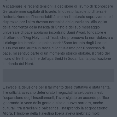
A scatenare le recenti tensioni la decisione di Trump di riconoscere
Gerusalemme capitale di Israele. In questo fazzoletto di terra è
l'ostentazione dell'inconciliabilità che ha il naturale sopravvento, e il
disprezzo per l'altro diventa normalità del quotidiano. Alla vigilia
della ricorrenza della nascita di Cristo e del suo messaggio
universale di pace abbiamo incontrato Sami Awad, fondatore e
direttore dell'Ong Holy Land Trust, che promuove la non violenza e
il dialogo tra israeliani e palestinesi: “Sono tornato dagli Usa nel
1996 con una laurea in tasca e l'entusiasmo per il processo di
pace, mi sentivo parte di un momento storico globale, il crollo del
muro di Berlino, la fine dell'apartheid in Sudafrica, la pacificazione
in Irlanda del Nord.
E invece la delusione per il fallimento delle trattative è stata tanta.
Tre criticità avevano deteriorato i negoziati israelopalestinesi:
l'espansione degli insediamenti, l'aver siglato un accordo politico
ignorando la voce della gente e alzato nuove barriere, anche
culturali, tra israeliani e palestinesi, inasprendo la segregazione”.
Allora, l'illusione della Palestina libera aveva inebriato molti: