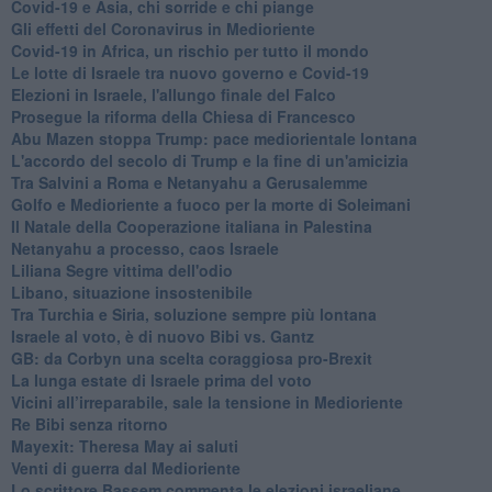
Covid-19 e Asia, chi sorride e chi piange
Gli effetti del Coronavirus in Medioriente
Covid-19 in Africa, un rischio per tutto il mondo
Le lotte di Israele tra nuovo governo e Covid-19
Elezioni in Israele, l'allungo finale del Falco
Prosegue la riforma della Chiesa di Francesco
Abu Mazen stoppa Trump: pace mediorientale lontana
L'accordo del secolo di Trump e la fine di un'amicizia
Tra Salvini a Roma e Netanyahu a Gerusalemme
Golfo e Medioriente a fuoco per la morte di Soleimani
Il Natale della Cooperazione italiana in Palestina
Netanyahu a processo, caos Israele
Liliana Segre vittima dell'odio
Libano, situazione insostenibile
Tra Turchia e Siria, soluzione sempre più lontana
Israele al voto, è di nuovo Bibi vs. Gantz
GB: da Corbyn una scelta coraggiosa pro-Brexit
La lunga estate di Israele prima del voto
Vicini all’irreparabile, sale la tensione in Medioriente
Re Bibi senza ritorno
Mayexit: Theresa May ai saluti
Venti di guerra dal Medioriente
Lo scrittore Bassem commenta le elezioni israeliane