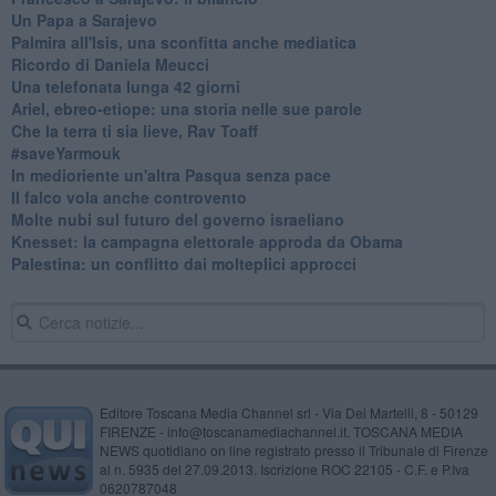
Un Papa a Sarajevo
Palmira all'Isis, una sconfitta anche mediatica
Ricordo di Daniela Meucci
​Una telefonata lunga 42 giorni
​Ariel, ebreo-etiope: una storia nelle sue parole
Che la terra ti sia lieve, Rav Toaff
​#saveYarmouk
​In medioriente un'altra Pasqua senza pace
​Il falco vola anche controvento
Molte nubi sul futuro del governo israeliano
Knesset: la campagna elettorale approda da Obama
Palestina: un conflitto dai molteplici approcci
Editore Toscana Media Channel srl - Via Dei Martelli, 8 - 50129
FIRENZE - info@toscanamediachannel.it. TOSCANA MEDIA
NEWS quotidiano on line registrato presso il Tribunale di Firenze
al n. 5935 del 27.09.2013. Iscrizione ROC 22105 - C.F. e P.Iva
0620787048