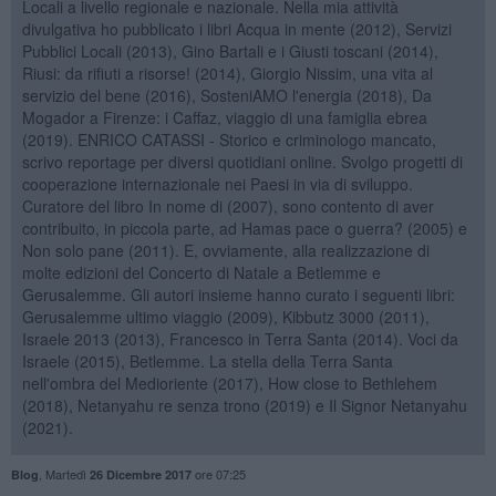
Locali a livello regionale e nazionale. Nella mia attività
divulgativa ho pubblicato i libri Acqua in mente (2012), Servizi
Pubblici Locali (2013), Gino Bartali e i Giusti toscani (2014),
Riusi: da rifiuti a risorse! (2014), Giorgio Nissim, una vita al
servizio del bene (2016), SosteniAMO l'energia (2018), Da
Mogador a Firenze: i Caffaz, viaggio di una famiglia ebrea
(2019). ENRICO CATASSI - Storico e criminologo mancato,
scrivo reportage per diversi quotidiani online. Svolgo progetti di
cooperazione internazionale nei Paesi in via di sviluppo.
Curatore del libro In nome di (2007), sono contento di aver
contribuito, in piccola parte, ad Hamas pace o guerra? (2005) e
Non solo pane (2011). E, ovviamente, alla realizzazione di
molte edizioni del Concerto di Natale a Betlemme e
Gerusalemme. Gli autori insieme hanno curato i seguenti libri:
Gerusalemme ultimo viaggio (2009), Kibbutz 3000 (2011),
Israele 2013 (2013), Francesco in Terra Santa (2014). Voci da
Israele (2015), Betlemme. La stella della Terra Santa
nell'ombra del Medioriente (2017), How close to Bethlehem
(2018), Netanyahu re senza trono (2019) e Il Signor Netanyahu
(2021).
,
Martedì
ore 07:25
Blog
26 Dicembre 2017