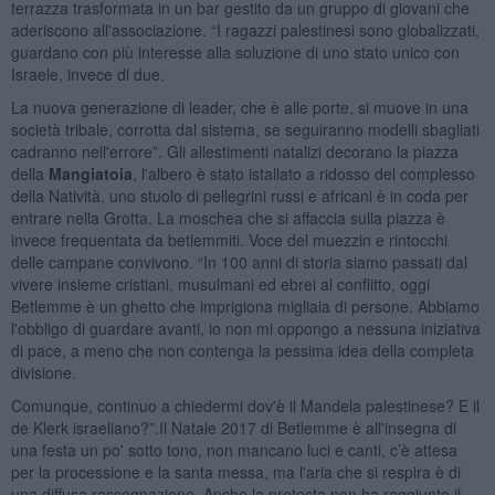
terrazza trasformata in un bar gestito da un gruppo di giovani che
aderiscono all'associazione. “I ragazzi palestinesi sono globalizzati,
guardano con più interesse alla soluzione di uno stato unico con
Israele, invece di due.
La nuova generazione di leader, che è alle porte, si muove in una
società tribale, corrotta dal sistema, se seguiranno modelli sbagliati
cadranno nell'errore”. Gli allestimenti natalizi decorano la piazza
della
Mangiatoia
, l'albero è stato istallato a ridosso del complesso
della Natività, uno stuolo di pellegrini russi e africani è in coda per
entrare nella Grotta. La moschea che si affaccia sulla piazza è
invece frequentata da betlemmiti. Voce del muezzin e rintocchi
delle campane convivono. “In 100 anni di storia siamo passati dal
vivere insieme cristiani, musulmani ed ebrei al conflitto, oggi
Betlemme è un ghetto che imprigiona migliaia di persone. Abbiamo
l'obbligo di guardare avanti, io non mi oppongo a nessuna iniziativa
di pace, a meno che non contenga la pessima idea della completa
divisione.
Comunque, continuo a chiedermi dov'è il Mandela palestinese? E il
de Klerk israeliano?”.Il Natale 2017 di Betlemme è all'insegna di
una festa un po' sotto tono, non mancano luci e canti, c’è attesa
per la processione e la santa messa, ma l'aria che si respira è di
una diffusa rassegnazione. Anche la protesta non ha raggiunto il