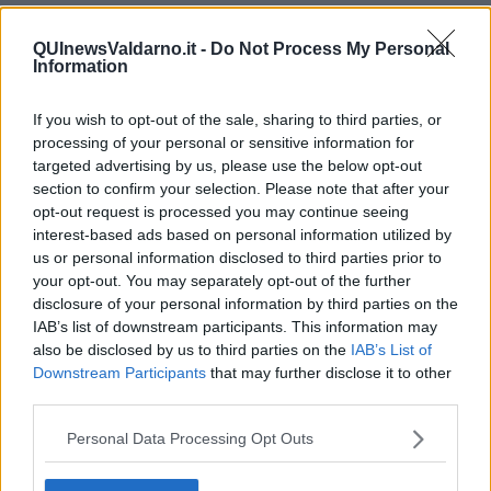
Ramadan con nuovi attacchi terroristici
Un vertice che rimarrà nella storia
QUInewsValdarno.it -
Do Not Process My Personal
Guerra in Ucraina, la diplomazia Usa Cina
Information
Guerra Ucraina, la pseudo neutralità di Bennet
La guerra in Ucraina vista dal Medio Oriente
​Il caos libico è un pozzo senza fine
If you wish to opt-out of the sale, sharing to third parties, or
Erdoğan e l'informazione
processing of your personal or sensitive information for
Crisi Corona, crisi Johnson, problemi post Brexit
targeted advertising by us, please use the below opt-out
Capitol Hill un anno dopo
section to confirm your selection. Please note that after your
Desmond Tutu "la voce dei senza voce"
opt-out request is processed you may continue seeing
Natale da incubo per Boris Johnson
interest-based ads based on personal information utilized by
La questione Ucraina
us or personal information disclosed to third parties prior to
Cipro, un ponte dove si mischiano le culture
your opt-out. You may separately opt-out of the further
Una vigilia di Natale per un nuovo Rais
disclosure of your personal information by third parties on the
La questione israelo-palestinese ignorata dal G20
IAB’s list of downstream participants. This information may
Erdogan continua a sfidare l'Occidente
also be disclosed by us to third parties on the
IAB’s List of
Libano, collasso economico e guerra civile
Downstream Participants
that may further disclose it to other
Johnson, da Trump a Biden alla Brexit
third parties.
L'AUKUS e il Quad
Biden, primo presidente USA non in guerra
Personal Data Processing Opt Outs
Papa Bergoglio vedrà Viktor Orbán
Bennet, un giorno in attesa di Biden