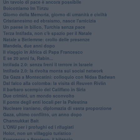
Un tavolo di pace è ancora possibile
Boicottiamo Im Tirtzu
Giorno della Memoria, giorno di umanità e civiltà
Cristianesimo ed ebraismo, nasce l'amicizia
Un paese in bilico, Turchia senza pace
Terza Intifada, non c'è spazio per il Natale
Natale a Betlemme: crollo delle presenze
Mandela, due anni dopo
Il viaggio in Africa di Papa Francesco
E se 20 anni fa, Rabin...
Intifada 2.0: senza freni il terrore in Israele
Intifada 2.0: la rivolta monta sui social network
Da Gaza a Montecatini: colloquio con Nidaa Badwan
Dal falco alla colomba: la visita di Reuven Rivlin
Il barbaro scempio del Califfato in Siria
Due crimini, un mondo sconvolto
Il ponte degli enti locali per la Palestina
Nucleare iraniano, diplomazia di vasta proporzione
Gaza, ultimo conflitto, un anno dopo
Channukkat Bait
L'ONU per i profughi ed i rifugiati
Holot, non un villaggio turistico
Francesco a Sarajevo: il bilancio