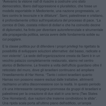
“Avevamo la visione naif di riuscire a costruire uno stato
democratico, libero dall'oppressione e pluralistico, che fosse un
modello esportabile in Medioriente, una nazione progressista, un
faro contro le teocrazie e le dittature”. Sami, palestinese e cristiano,
è profondamente critico sull'impalcatura del processo di pace. “La
cornice di Oslo, costata milioni di dollari e che ha coinvolto decine
di diplomatici, ha finito per diventare autoreferenziale e strumentale
alla propaganda politica, senza avere delle fondamenta solide su
cui poggiare.
E la classe politica pur di difendere i propri privilegi ha rigettato la
possibilità di sviluppare soluzioni alternative: dal basso, radicate e
non violente”. La sede dell'organizzazione creata da Sami è in un
vecchio palazzo completamente restaurato, siamo nel centro
storico di Betlemme. Le finestre a volta dell'ufficio guardano oltre il
reticolato del muro, dove gli israeliani continuano ad ampliare
l'insediamento di Har Homa. “Tanto i coloni israeliani quanto
Hamas non possono essere esclusi dalle trattative, altrimenti
rischiamo un’altra disconnessione con la realtà. In questo periodo
c'è una interessante campagna promossa da gruppi di israeliani e
palestinesi per la creazione di due stati in una terra (Two States
One Homeland), due nazioni che insieme condividono le sfide”.
Una ripida scala porta all'ultimo piano dell'edificio, un'ampia