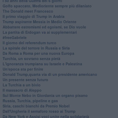
I 50 anni della Guerra dei 6 giorni
Golfo spaccato, Medioriente sempre più dilaniato
The Donald meet Francesco
Il primo viaggio di Trump in Arabia
Trump aspirante Messia in Medio Oriente
Abbattere estremismi ed egoismi, se Dio vuole
La partita di Erdogan va ai supplementari
#freeGabriele
Il giorno del referendum turco
La spirale del terrore in Russia e Siria
Da Roma a Roma per una nuova Europa
Turchia, un sovrano senza pietà
L'ignoranza trumpiana su Israele e Palestina
Un'epoca sta per finire
Donald Trump,quarta via di un presidente americano
Un presente senza futuro
La Turchia a un bivio
Il massacro di Aleppo
Sul Monte Nebo in Giordania un organo pisano
Russia, Turchia, pipeline e gas
Siria, caschi bianchi da Premio Nobel
Dall'Ungheria il semaforo rosso ai Trump
Da New York e Assisi voci unite nella solidarietà