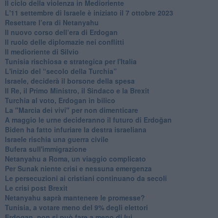
Il ciclo della violenza in Medioriente
L'11 settembre di Israele è iniziato il 7 ottobre 2023
Resettare l’era di Netanyahu
​Il nuovo corso dell’era di Erdogan
Il ruolo delle diplomazie nei conflitti
Il medioriente di Silvio
Tunisia rischiosa e strategica per l'Italia
L'inizio del “secolo della Turchia”
Israele, deciderà il borsone della spesa
Il Re, il Primo Ministro, il Sindaco e la Brexit
Turchia al voto, Erdogan in bilico
La "Marcia dei vivi" per non dimenticare
A maggio le urne decideranno il futuro di Erdoğan
Biden ha fatto infuriare la destra israeliana
Israele rischia una guerra civile
Bufera sull'immigrazione
Netanyahu a Roma, un viaggio complicato
Per Sunak niente crisi e nessuna emergenza
Le persecuzioni ai cristiani continuano da secoli
Le crisi post Brexit
Netanyahu saprà mantenere le promesse?
Tunisia, a votare meno del 9% degli elettori
Erdogan, non si può fare a meno di lui