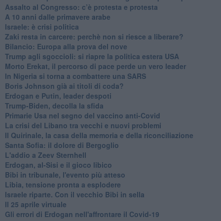
Assalto al Congresso: c’è protesta e protesta
A 10 anni dalle primavere arabe
Israele: è crisi politica
Zaki resta in carcere: perchè non si riesce a liberare?
Bilancio: Europa alla prova del nove
Trump agli sgoccioli: si riapre la politica estera USA
Morto Erekat, il percorso di pace perde un vero leader
In Nigeria si torna a combattere una SARS
Boris Johnson già ai titoli di coda?
Erdogan e Putin, leader despoti
Trump-Biden, decolla la sfida
Primarie Usa nel segno del vaccino anti-Covid
La crisi del Libano tra vecchi e nuovi problemi
Il Quirinale, la casa della memoria e della riconciliazione
Santa Sofia: il dolore di Bergoglio
L'addio a ​Zeev Sternhell
Erdogan, al-Sisi e il gioco libico
Bibi in tribunale, l'evento più atteso
Libia, tensione pronta a esplodere
Israele riparte. Con il vecchio Bibi in sella
Il 25 aprile virtuale
Gli errori di Erdogan nell'affrontare il Covid-19