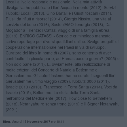
Locali a livello regionale e nazionale. Nella mia attività
divulgativa ho pubblicato i libri Acqua in mente (2012), Servizi
Pubblici Locali (2013), Gino Bartali e i Giusti toscani (2014),
Riusi: da rifiuti a risorse! (2014), Giorgio Nissim, una vita al
servizio del bene (2016), SosteniAMO l'energia (2018), Da
Mogador a Firenze: i Caffaz, viaggio di una famiglia ebrea
(2019). ENRICO CATASSI - Storico e criminologo mancato,
scrivo reportage per diversi quotidiani online. Svolgo progetti di
cooperazione internazionale nei Paesi in via di sviluppo.
Curatore del libro In nome di (2007), sono contento di aver
contribuito, in piccola parte, ad Hamas pace o guerra? (2005) e
Non solo pane (2011). E, ovviamente, alla realizzazione di
molte edizioni del Concerto di Natale a Betlemme e
Gerusalemme. Gli autori insieme hanno curato i seguenti libri:
Gerusalemme ultimo viaggio (2009), Kibbutz 3000 (2011),
Israele 2013 (2013), Francesco in Terra Santa (2014). Voci da
Israele (2015), Betlemme. La stella della Terra Santa
nell'ombra del Medioriente (2017), How close to Bethlehem
(2018), Netanyahu re senza trono (2019) e Il Signor Netanyahu
(2021).
,
Venerdì
ore 10:11
Blog
17 Novembre 2017