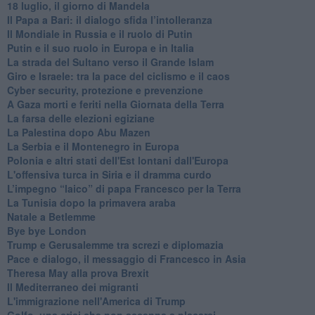
18 luglio, il giorno di Mandela
Il Papa a Bari: il dialogo sfida l’intolleranza
Il Mondiale in Russia e il ruolo di Putin
Putin e il suo ruolo in Europa e in Italia
La strada del Sultano verso il Grande Islam
Giro e Israele: tra la pace del ciclismo e il caos
Cyber security, protezione e prevenzione
A Gaza morti e feriti nella Giornata della Terra
La farsa delle elezioni egiziane
La Palestina dopo Abu Mazen
La Serbia e il Montenegro in Europa
Polonia e altri stati dell'Est lontani dall'Europa
L'offensiva turca in Siria e il dramma curdo
L’impegno “laico” di papa Francesco per la Terra
La Tunisia dopo la primavera araba
Natale a Betlemme
Bye bye London
Trump e Gerusalemme tra screzi e diplomazia
Pace e dialogo, il messaggio di Francesco in Asia
Theresa May alla prova Brexit
Il Mediterraneo dei migranti
L'immigrazione nell'America di Trump
Golfo, una crisi che non accenna a placarsi