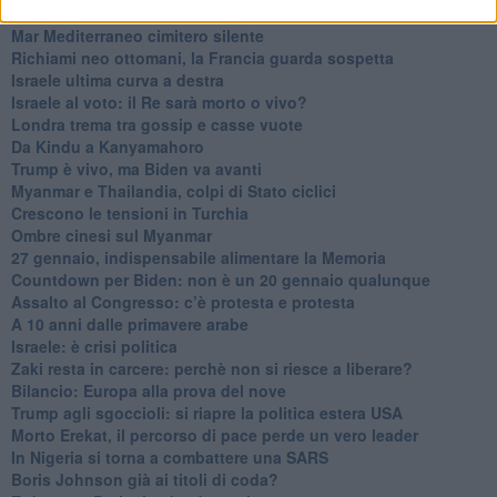
Biden nuovo alleato armeno contro la Turchia
Mar Mediterraneo cimitero silente
Richiami neo ottomani, la Francia guarda sospetta
Israele ultima curva a destra
Israele al voto: il Re sarà morto o vivo?
Londra trema tra gossip e casse vuote
Da Kindu a Kanyamahoro
Trump è vivo, ma Biden va avanti
Myanmar e Thailandia, colpi di Stato ciclici
Crescono le tensioni in Turchia
Ombre cinesi sul Myanmar
27 gennaio, indispensabile alimentare la Memoria
Countdown per Biden: non è un 20 gennaio qualunque
Assalto al Congresso: c’è protesta e protesta
A 10 anni dalle primavere arabe
Israele: è crisi politica
Zaki resta in carcere: perchè non si riesce a liberare?
Bilancio: Europa alla prova del nove
Trump agli sgoccioli: si riapre la politica estera USA
Morto Erekat, il percorso di pace perde un vero leader
In Nigeria si torna a combattere una SARS
Boris Johnson già ai titoli di coda?