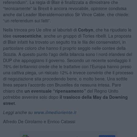
referendum”. La regia di Blair è finalizzata a dimostrare che
“tecnicamente” la Brexit è ancora revocabile, opinione condivisa
anche dal Leader liberaldemocratico Sir Vince Cable, che chiede:
“un referendum sui fatti”.
Nella trincea pro Ue oltre ai laburisti di
Corbyn
, che ha ripudiato le
idee e
uroscettiche
, anche un gruppo di Tories ribelli. La proposta
di Blair infatti ha trovato un seguito tra le fila dei conservatori, in
particolare coloro che hanno il proprio seggio nelle contee della
Scozia. A questo punto l'ago della bilancia sono i nord-irlandesi del
DUP che appoggiano il governo. Secondo un recente sondaggio il
76% dei britannici crede che le trattative con l'Europa hanno preso
una cattiva piega, un risicato 12% è invece convinto che il processo
di negoziazione stia procedendo bene, o molto bene. Una sottile
linea separa l'accordo con Bruxelles da nessuna intesa. Pare
chiaro che
un eventuale “ripensamento”
del Regno Unito
potrebbe avvenire solo dopo
il trasloco della May da Downing
street
.
Leggi anche su
www.ilmedioriente.it
Alfredo De Girolamo e Enrico Catassi