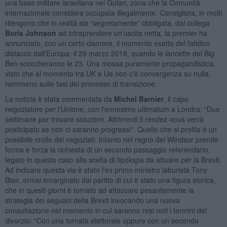
una base militare israeliana nel Golan, zona che la Comunità
internazionale considera occupata illegalmente. Consigliata, in molti
ritengono che in realtà sia “segretamente” obbligata, dal collega
Boris Johnson
ad intraprendere un'uscita netta, la premier ha
annunciato, con un certo clamore, il momento esatto del fatidico
distacco dall'Europa: il 29 marzo 2018, quando le lancette del Big
Ben scoccheranno le 23. Una mossa puramente propagandistica,
visto che al momento tra UK e Ue non c'è convergenza su nulla,
nemmeno sulle fasi del processo di transizione.
La notizia è stata commentata da
Michel Barnier
, il capo
negoziatore per l'Unione, con l'ennesimo ultimatum a Londra: “Due
settimane per trovare soluzioni. Altrimenti il rendez-vous verrà
posticipato se non ci saranno progressi”. Quello che si profila è un
possibile crollo dei negoziati. Intanto nel regno dei Windsor prende
forma e forza la richiesta di un secondo passaggio referendario,
legato in questo caso alla scelta di tipologia da attuare per la Brexit.
Ad indicare questa via è stato l'ex primo ministro laburista Tony
Blair, ormai emarginato dal partito di cui è stato una figura storica,
che in questi giorni è tornato ad attaccare pesantemente la
strategia dei seguaci della Brexit invocando una nuova
consultazione nel momento in cui saranno resi noti i termini del
divorzio: “Con una tornata elettorale oppure con un secondo