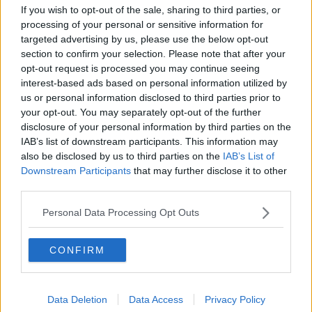
If you wish to opt-out of the sale, sharing to third parties, or
Natale da incubo per Boris Johnson
processing of your personal or sensitive information for
La questione Ucraina
targeted advertising by us, please use the below opt-out
Cipro, un ponte dove si mischiano le culture
section to confirm your selection. Please note that after your
Una vigilia di Natale per un nuovo Rais
opt-out request is processed you may continue seeing
La questione israelo-palestinese ignorata dal G20
Erdogan continua a sfidare l'Occidente
interest-based ads based on personal information utilized by
Libano, collasso economico e guerra civile
us or personal information disclosed to third parties prior to
Johnson, da Trump a Biden alla Brexit
your opt-out. You may separately opt-out of the further
L'AUKUS e il Quad
disclosure of your personal information by third parties on the
Biden, primo presidente USA non in guerra
IAB’s list of downstream participants. This information may
Papa Bergoglio vedrà Viktor Orbán
also be disclosed by us to third parties on the
IAB’s List of
Bennet, un giorno in attesa di Biden
Downstream Participants
that may further disclose it to other
Il ritorno dei talebani
third parties.
​La lenta agonia del Libano
Sudafrica, è allarme alimentare
Personal Data Processing Opt Outs
Usa di nuovo al centro della geopolitica internazionale
L’appuntamento di Israele con il cambiamento
La farsa delle elezioni in Siria
CONFIRM
In Medioriente non ci sono favole, solo realtà
Biden chiama ma Netanyahu non risponde
Niente di nuovo in Medioriente
Data Deletion
Data Access
Privacy Policy
La forza di Boris Johnson