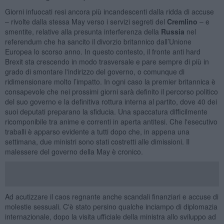
Giorni infuocati resi ancora più incandescenti dalla ridda di accuse
– rivolte dalla stessa May verso i servizi segreti del
Cremlino
– e
smentite, relative alla presunta interferenza della
Russia
nel
referendum che ha sancito il divorzio britannico dall’Unione
Europea lo scorso anno. In questo contesto, il fronte anti hard
Brexit sta crescendo in modo trasversale e pare sempre di più in
grado di smontare l'indirizzo del governo, o comunque di
ridimensionare molto l’impatto. In ogni caso la premier britannica è
consapevole che nei prossimi giorni sarà definito il percorso politico
del suo governo e la definitiva rottura interna al partito, dove 40 dei
suoi deputati preparano la sfiducia. Una spaccatura difficilmente
ricomponibile tra anime e correnti in aperta antitesi. Che l'esecutivo
traballi è apparso evidente a tutti dopo che, in appena una
settimana, due ministri sono stati costretti alle dimissioni. Il
malessere del governo della May è cronico.
Ad acutizzare il caos regnante anche scandali finanziari e accuse di
molestie sessuali. C'è stato persino qualche inciampo di diplomazia
internazionale, dopo la visita ufficiale della ministra allo sviluppo ad