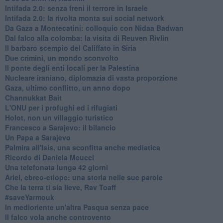
Intifada 2.0: senza freni il terrore in Israele
Intifada 2.0: la rivolta monta sui social network
Da Gaza a Montecatini: colloquio con Nidaa Badwan
Dal falco alla colomba: la visita di Reuven Rivlin
Il barbaro scempio del Califfato in Siria
Due crimini, un mondo sconvolto
Il ponte degli enti locali per la Palestina
Nucleare iraniano, diplomazia di vasta proporzione
Gaza, ultimo conflitto, un anno dopo
Channukkat Bait
L'ONU per i profughi ed i rifugiati
Holot, non un villaggio turistico
Francesco a Sarajevo: il bilancio
Un Papa a Sarajevo
Palmira all'Isis, una sconfitta anche mediatica
Ricordo di Daniela Meucci
​Una telefonata lunga 42 giorni
​Ariel, ebreo-etiope: una storia nelle sue parole
Che la terra ti sia lieve, Rav Toaff
​#saveYarmouk
​In medioriente un'altra Pasqua senza pace
​Il falco vola anche controvento