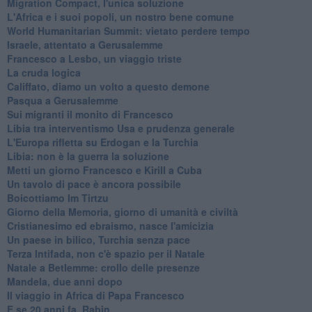
Migration Compact, l'unica soluzione
L'Africa e i suoi popoli, un nostro bene comune
World Humanitarian Summit: vietato perdere tempo
Israele, attentato a Gerusalemme
Francesco a Lesbo, un viaggio triste
La cruda logica
Califfato, diamo un volto a questo demone
Pasqua a Gerusalemme
Sui migranti il monito di Francesco
Libia tra interventismo Usa e prudenza generale
L'Europa rifletta su Erdogan e la Turchia
Libia: non è la guerra la soluzione
Metti un giorno Francesco e Kirill a Cuba
Un tavolo di pace è ancora possibile
Boicottiamo Im Tirtzu
Giorno della Memoria, giorno di umanità e civiltà
Cristianesimo ed ebraismo, nasce l'amicizia
Un paese in bilico, Turchia senza pace
Terza Intifada, non c'è spazio per il Natale
Natale a Betlemme: crollo delle presenze
Mandela, due anni dopo
Il viaggio in Africa di Papa Francesco
E se 20 anni fa, Rabin...