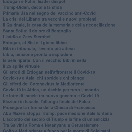
Erdogan e Putin, leader despoti
Trump-Biden, decolla la sfida
Primarie Usa nel segno del vaccino anti-Covid
La crisi del Libano tra vecchi e nuovi problemi
Il Quirinale, la casa della memoria e della riconciliazione
Santa Sofia: il dolore di Bergoglio
L'addio a ​Zeev Sternhell
Erdogan, al-Sisi e il gioco libico
Bibi in tribunale, l'evento più atteso
Libia, tensione pronta a esplodere
Israele riparte. Con il vecchio Bibi in sella
Il 25 aprile virtuale
Gli errori di Erdogan nell'affrontare il Covid-19
Covid-19 e Asia, chi sorride e chi piange
Gli effetti del Coronavirus in Medioriente
Covid-19 in Africa, un rischio per tutto il mondo
Le lotte di Israele tra nuovo governo e Covid-19
Elezioni in Israele, l'allungo finale del Falco
Prosegue la riforma della Chiesa di Francesco
Abu Mazen stoppa Trump: pace mediorientale lontana
L'accordo del secolo di Trump e la fine di un'amicizia
Tra Salvini a Roma e Netanyahu a Gerusalemme
Golfo e Medioriente a fuoco per la morte di Soleimani