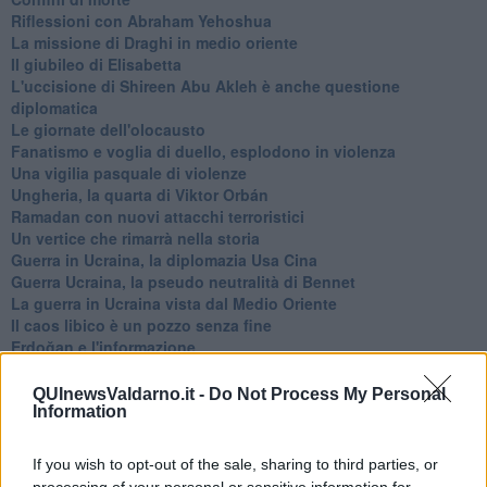
Riflessioni con Abraham Yehoshua
La missione di Draghi in medio oriente
Il giubileo di Elisabetta
L'uccisione di Shireen Abu Akleh è anche questione
diplomatica
Le giornate dell'olocausto
Fanatismo e voglia di duello, esplodono in violenza
Una vigilia pasquale di violenze
Ungheria, la quarta di Viktor Orbán
Ramadan con nuovi attacchi terroristici
Un vertice che rimarrà nella storia
Guerra in Ucraina, la diplomazia Usa Cina
Guerra Ucraina, la pseudo neutralità di Bennet
La guerra in Ucraina vista dal Medio Oriente
​Il caos libico è un pozzo senza fine
Erdoğan e l'informazione
Crisi Corona, crisi Johnson, problemi post Brexit
Capitol Hill un anno dopo
QUInewsValdarno.it -
Do Not Process My Personal
Desmond Tutu "la voce dei senza voce"
Information
Natale da incubo per Boris Johnson
La questione Ucraina
If you wish to opt-out of the sale, sharing to third parties, or
Cipro, un ponte dove si mischiano le culture