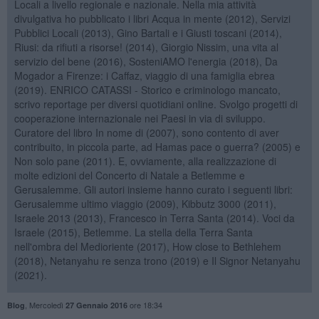
Locali a livello regionale e nazionale. Nella mia attività
divulgativa ho pubblicato i libri Acqua in mente (2012), Servizi
Pubblici Locali (2013), Gino Bartali e i Giusti toscani (2014),
Riusi: da rifiuti a risorse! (2014), Giorgio Nissim, una vita al
servizio del bene (2016), SosteniAMO l'energia (2018), Da
Mogador a Firenze: i Caffaz, viaggio di una famiglia ebrea
(2019). ENRICO CATASSI - Storico e criminologo mancato,
scrivo reportage per diversi quotidiani online. Svolgo progetti di
cooperazione internazionale nei Paesi in via di sviluppo.
Curatore del libro In nome di (2007), sono contento di aver
contribuito, in piccola parte, ad Hamas pace o guerra? (2005) e
Non solo pane (2011). E, ovviamente, alla realizzazione di
molte edizioni del Concerto di Natale a Betlemme e
Gerusalemme. Gli autori insieme hanno curato i seguenti libri:
Gerusalemme ultimo viaggio (2009), Kibbutz 3000 (2011),
Israele 2013 (2013), Francesco in Terra Santa (2014). Voci da
Israele (2015), Betlemme. La stella della Terra Santa
nell'ombra del Medioriente (2017), How close to Bethlehem
(2018), Netanyahu re senza trono (2019) e Il Signor Netanyahu
(2021).
,
Mercoledì
ore 18:34
Blog
27 Gennaio 2016