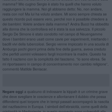
mamma? Mio cugino Sergio è stato fra quelli che hanno voluto
raggiungere la mamma. Noi gli abbiamo detto: No, non andare,
resta con noi! Ma lui ha voluto andare. Mi sono sempre chiesta se
questo ricordo può essere vero, perché non è possibile chiedere a
dei bambini: Volete andare dalla mamma? Andra Bucci ha obbedito
alla donna che la controllava ed è stata la sua salvezza. Il piccolo
Sergio De Simone è stato condotto nel campo di Neuengamme
dove i bambini erano usati come cavie per esperimenti, iniettando i
bacilli vivi della tubercolosi. Sergio venne impiccato in una scuola di
Amburgo pochi giorni prima della fine della guerra, aveva creduto
che perfidi uomini volessero fargli incontrare la madre. Questo ha
fatto il nazismo con la complicità del fascismo. “Io sono ebrea. Se
mi riportassero in campo di concentramento non cambio religione”,
commentò Matilde Beniacar.
Negare oggi
a qualcuno di indossare la kippah è un crimine grave
che deve svegliare le coscienze e allontanare il dubbio che possa
diffondersi quel torpore che in tempi passati accompagnò la nascita
del nazifascimo in Europa. I simboli dell’ebraicità, come quelli della
cristianità in Medioriente, in questo momento sono vulnerabili alla