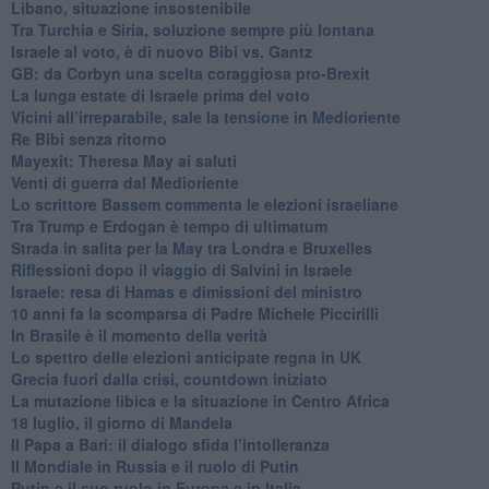
Libano, situazione insostenibile
Tra Turchia e Siria, soluzione sempre più lontana
Israele al voto, è di nuovo Bibi vs. Gantz
GB: da Corbyn una scelta coraggiosa pro-Brexit
La lunga estate di Israele prima del voto
Vicini all’irreparabile, sale la tensione in Medioriente
Re Bibi senza ritorno
Mayexit: Theresa May ai saluti
Venti di guerra dal Medioriente
Lo scrittore Bassem commenta le elezioni israeliane
Tra Trump e Erdogan è tempo di ultimatum
Strada in salita per la May tra Londra e Bruxelles
Riflessioni dopo il viaggio di Salvini in Israele
Israele: resa di Hamas e dimissioni del ministro
10 anni fa la scomparsa di Padre Michele Piccirilli
In Brasile è il momento della verità
Lo spettro delle elezioni anticipate regna in UK
Grecia fuori dalla crisi, countdown iniziato
La mutazione libica e la situazione in Centro Africa
18 luglio, il giorno di Mandela
Il Papa a Bari: il dialogo sfida l’intolleranza
Il Mondiale in Russia e il ruolo di Putin
Putin e il suo ruolo in Europa e in Italia