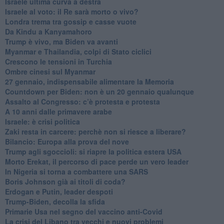
Israele ultima curva a destra
Israele al voto: il Re sarà morto o vivo?
Londra trema tra gossip e casse vuote
Da Kindu a Kanyamahoro
Trump è vivo, ma Biden va avanti
Myanmar e Thailandia, colpi di Stato ciclici
Crescono le tensioni in Turchia
Ombre cinesi sul Myanmar
27 gennaio, indispensabile alimentare la Memoria
Countdown per Biden: non è un 20 gennaio qualunque
Assalto al Congresso: c’è protesta e protesta
A 10 anni dalle primavere arabe
Israele: è crisi politica
Zaki resta in carcere: perchè non si riesce a liberare?
Bilancio: Europa alla prova del nove
Trump agli sgoccioli: si riapre la politica estera USA
Morto Erekat, il percorso di pace perde un vero leader
In Nigeria si torna a combattere una SARS
Boris Johnson già ai titoli di coda?
Erdogan e Putin, leader despoti
Trump-Biden, decolla la sfida
Primarie Usa nel segno del vaccino anti-Covid
La crisi del Libano tra vecchi e nuovi problemi