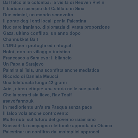
Dal falco alla colomba: la visita di Reuven Rivlin
Il barbaro scempio del Califfato in Siria
Due crimini, un mondo sconvolto
Il ponte degli enti locali per la Palestina
Nucleare iraniano, diplomazia di vasta proporzione
Gaza, ultimo conflitto, un anno dopo
Channukkat Bait
L'ONU per i profughi ed i rifugiati
Holot, non un villaggio turistico
Francesco a Sarajevo: il bilancio
Un Papa a Sarajevo
Palmira all'Isis, una sconfitta anche mediatica
Ricordo di Daniela Meucci
​Una telefonata lunga 42 giorni
​Ariel, ebreo-etiope: una storia nelle sue parole
Che la terra ti sia lieve, Rav Toaff
​#saveYarmouk
​In medioriente un'altra Pasqua senza pace
​Il falco vola anche controvento
Molte nubi sul futuro del governo israeliano
Knesset: la campagna elettorale approda da Obama
Palestina: un conflitto dai molteplici approcci