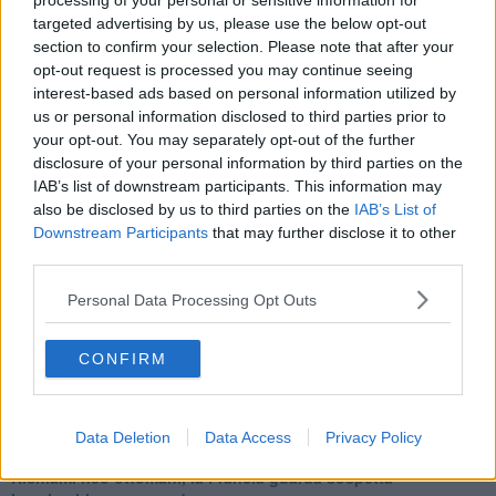
processing of your personal or sensitive information for
Una vigilia di Natale per un nuovo Rais
targeted advertising by us, please use the below opt-out
La questione israelo-palestinese ignorata dal G20
section to confirm your selection. Please note that after your
Erdogan continua a sfidare l'Occidente
opt-out request is processed you may continue seeing
Libano, collasso economico e guerra civile
interest-based ads based on personal information utilized by
Johnson, da Trump a Biden alla Brexit
us or personal information disclosed to third parties prior to
L'AUKUS e il Quad
your opt-out. You may separately opt-out of the further
Biden, primo presidente USA non in guerra
disclosure of your personal information by third parties on the
Papa Bergoglio vedrà Viktor Orbán
IAB’s list of downstream participants. This information may
Bennet, un giorno in attesa di Biden
Il ritorno dei talebani
also be disclosed by us to third parties on the
IAB’s List of
​La lenta agonia del Libano
Downstream Participants
that may further disclose it to other
Sudafrica, è allarme alimentare
third parties.
Usa di nuovo al centro della geopolitica internazionale
L’appuntamento di Israele con il cambiamento
Personal Data Processing Opt Outs
La farsa delle elezioni in Siria
In Medioriente non ci sono favole, solo realtà
CONFIRM
Biden chiama ma Netanyahu non risponde
Niente di nuovo in Medioriente
La forza di Boris Johnson
Biden nuovo alleato armeno contro la Turchia
Data Deletion
Data Access
Privacy Policy
Mar Mediterraneo cimitero silente
Richiami neo ottomani, la Francia guarda sospetta