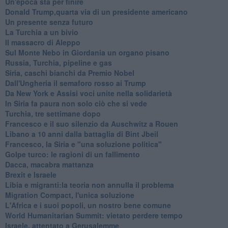
Un'epoca sta per finire
Donald Trump,quarta via di un presidente americano
Un presente senza futuro
La Turchia a un bivio
Il massacro di Aleppo
Sul Monte Nebo in Giordania un organo pisano
Russia, Turchia, pipeline e gas
Siria, caschi bianchi da Premio Nobel
Dall'Ungheria il semaforo rosso ai Trump
Da New York e Assisi voci unite nella solidarietà
In Siria fa paura non solo ciò che si vede
Turchia, tre settimane dopo
Francesco e il suo silenzio da Auschwitz a Rouen
Libano a 10 anni dalla battaglia di Bint Jbeil
Francesco, la Siria e "una soluzione politica"
Golpe turco: le ragioni di un fallimento
Dacca, macabra mattanza
Brexit e Israele
Libia e migranti:la teoria non annulla il problema
Migration Compact, l'unica soluzione
L'Africa e i suoi popoli, un nostro bene comune
World Humanitarian Summit: vietato perdere tempo
Israele, attentato a Gerusalemme