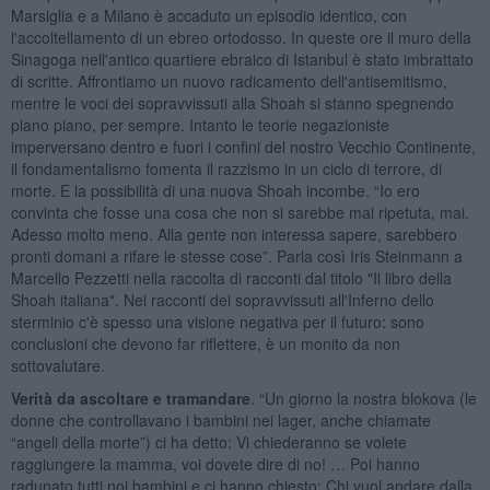
Marsiglia e a Milano è accaduto un episodio identico, con
l'accoltellamento di un ebreo ortodosso. In queste ore il muro della
Sinagoga nell'antico quartiere ebraico di Istanbul è stato imbrattato
di scritte. Affrontiamo un nuovo radicamento dell'antisemitismo,
mentre le voci dei sopravvissuti alla Shoah si stanno spegnendo
piano piano, per sempre. Intanto le teorie negazioniste
imperversano dentro e fuori i confini del nostro Vecchio Continente,
il fondamentalismo fomenta il razzismo in un ciclo di terrore, di
morte. E la possibilità di una nuova Shoah incombe. “Io ero
convinta che fosse una cosa che non si sarebbe mai ripetuta, mai.
Adesso molto meno. Alla gente non interessa sapere, sarebbero
pronti domani a rifare le stesse cose”. Parla così Iris Steinmann a
Marcello Pezzetti nella raccolta di racconti dal titolo "Il libro della
Shoah italiana". Nei racconti dei sopravvissuti all'Inferno dello
sterminio c'è spesso una visione negativa per il futuro: sono
conclusioni che devono far riflettere, è un monito da non
sottovalutare.
Verità da ascoltare e tramandare
. “Un giorno la nostra blokova (le
donne che controllavano i bambini nei lager, anche chiamate
“angeli della morte”) ci ha detto: Vi chiederanno se volete
raggiungere la mamma, voi dovete dire di no! … Poi hanno
radunato tutti noi bambini e ci hanno chiesto: Chi vuol andare dalla