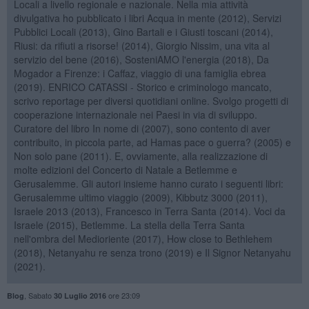
Locali a livello regionale e nazionale. Nella mia attività
divulgativa ho pubblicato i libri Acqua in mente (2012), Servizi
Pubblici Locali (2013), Gino Bartali e i Giusti toscani (2014),
Riusi: da rifiuti a risorse! (2014), Giorgio Nissim, una vita al
servizio del bene (2016), SosteniAMO l'energia (2018), Da
Mogador a Firenze: i Caffaz, viaggio di una famiglia ebrea
(2019). ENRICO CATASSI - Storico e criminologo mancato,
scrivo reportage per diversi quotidiani online. Svolgo progetti di
cooperazione internazionale nei Paesi in via di sviluppo.
Curatore del libro In nome di (2007), sono contento di aver
contribuito, in piccola parte, ad Hamas pace o guerra? (2005) e
Non solo pane (2011). E, ovviamente, alla realizzazione di
molte edizioni del Concerto di Natale a Betlemme e
Gerusalemme. Gli autori insieme hanno curato i seguenti libri:
Gerusalemme ultimo viaggio (2009), Kibbutz 3000 (2011),
Israele 2013 (2013), Francesco in Terra Santa (2014). Voci da
Israele (2015), Betlemme. La stella della Terra Santa
nell'ombra del Medioriente (2017), How close to Bethlehem
(2018), Netanyahu re senza trono (2019) e Il Signor Netanyahu
(2021).
,
Sabato
ore 23:09
Blog
30 Luglio 2016