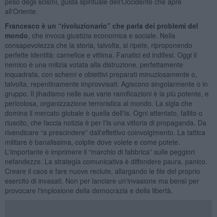
peso degli scismi, guida spirituale dell'Occidente che apre
all'Oriente.
Francesco è un “rivoluzionario” che parla dei problemi del
mondo
, che invoca giustizia economica e sociale. Nella
consapevolezza che la storia, talvolta, si ripete, riproponendo
perfette identità: carnefice e vittima. Fanatici ed indifesi. Oggi il
nemico è una milizia votata alla distruzione, perfettamente
inquadrata, con schemi e obiettivi preparati minuziosamente o,
talvolta, repentinamente improvvisati. Agiscono singolarmente o in
gruppo. Il jihadismo nelle sue varie ramificazioni è la più potente, e
pericolosa, organizzazione terroristica al mondo. La sigla che
domina il mercato globale è quella dell'Is. Ogni attentato, fallito o
riuscito, che faccia notizia è per l'Is una vittoria di propaganda. Da
rivendicare “a prescindere” dall'effettivo coinvolgimento. La tattica
militare è banalissima, colpite dove volete e come potete.
L'importante è imprimere il “marchio di fabbrica” sulle peggiori
nefandezze. La strategia comunicativa è diffondere paura, panico.
Creare il caos e fare nuove reclute, allargando le file del proprio
esercito di invasati. Non per lanciare un'invasione ma bensì per
provocare l'implosione della democrazia e della libertà.