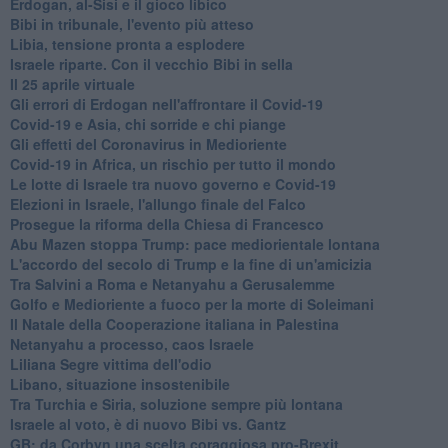
Erdogan, al-Sisi e il gioco libico
Bibi in tribunale, l'evento più atteso
Libia, tensione pronta a esplodere
Israele riparte. Con il vecchio Bibi in sella
Il 25 aprile virtuale
Gli errori di Erdogan nell'affrontare il Covid-19
Covid-19 e Asia, chi sorride e chi piange
Gli effetti del Coronavirus in Medioriente
Covid-19 in Africa, un rischio per tutto il mondo
Le lotte di Israele tra nuovo governo e Covid-19
Elezioni in Israele, l'allungo finale del Falco
Prosegue la riforma della Chiesa di Francesco
Abu Mazen stoppa Trump: pace mediorientale lontana
L'accordo del secolo di Trump e la fine di un'amicizia
Tra Salvini a Roma e Netanyahu a Gerusalemme
Golfo e Medioriente a fuoco per la morte di Soleimani
Il Natale della Cooperazione italiana in Palestina
Netanyahu a processo, caos Israele
Liliana Segre vittima dell'odio
Libano, situazione insostenibile
Tra Turchia e Siria, soluzione sempre più lontana
Israele al voto, è di nuovo Bibi vs. Gantz
GB: da Corbyn una scelta coraggiosa pro-Brexit