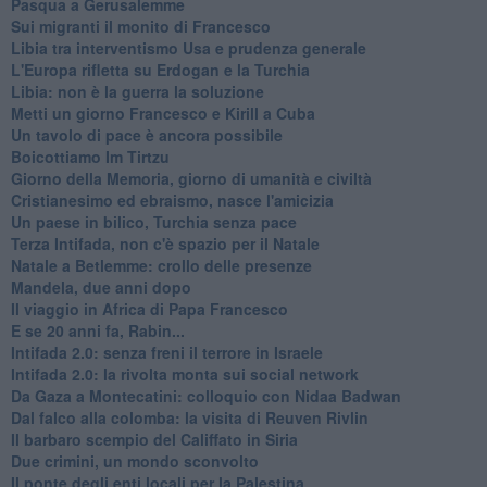
Pasqua a Gerusalemme
Sui migranti il monito di Francesco
Libia tra interventismo Usa e prudenza generale
L'Europa rifletta su Erdogan e la Turchia
Libia: non è la guerra la soluzione
Metti un giorno Francesco e Kirill a Cuba
Un tavolo di pace è ancora possibile
Boicottiamo Im Tirtzu
Giorno della Memoria, giorno di umanità e civiltà
Cristianesimo ed ebraismo, nasce l'amicizia
Un paese in bilico, Turchia senza pace
Terza Intifada, non c'è spazio per il Natale
Natale a Betlemme: crollo delle presenze
Mandela, due anni dopo
Il viaggio in Africa di Papa Francesco
E se 20 anni fa, Rabin...
Intifada 2.0: senza freni il terrore in Israele
Intifada 2.0: la rivolta monta sui social network
Da Gaza a Montecatini: colloquio con Nidaa Badwan
Dal falco alla colomba: la visita di Reuven Rivlin
Il barbaro scempio del Califfato in Siria
Due crimini, un mondo sconvolto
Il ponte degli enti locali per la Palestina