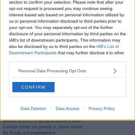
section to confirm your selection. Please note that after your
Johnson, da Trump a Biden alla Brexit
opt-out request is processed you may continue seeing
L'AUKUS e il Quad
interest-based ads based on personal information utilized by
Biden, primo presidente USA non in guerra
us or personal information disclosed to third parties prior to
Papa Bergoglio vedrà Viktor Orbán
your opt-out. You may separately opt-out of the further
Bennet, un giorno in attesa di Biden
disclosure of your personal information by third parties on the
Il ritorno dei talebani
IAB’s list of downstream participants. This information may
​La lenta agonia del Libano
also be disclosed by us to third parties on the
IAB’s List of
Sudafrica, è allarme alimentare
Downstream Participants
that may further disclose it to other
Usa di nuovo al centro della geopolitica internazionale
third parties.
L’appuntamento di Israele con il cambiamento
La farsa delle elezioni in Siria
Personal Data Processing Opt Outs
In Medioriente non ci sono favole, solo realtà
Biden chiama ma Netanyahu non risponde
Niente di nuovo in Medioriente
CONFIRM
La forza di Boris Johnson
Biden nuovo alleato armeno contro la Turchia
Mar Mediterraneo cimitero silente
Richiami neo ottomani, la Francia guarda sospetta
Data Deletion
Data Access
Privacy Policy
Israele ultima curva a destra
Israele al voto: il Re sarà morto o vivo?
Londra trema tra gossip e casse vuote
Da Kindu a Kanyamahoro