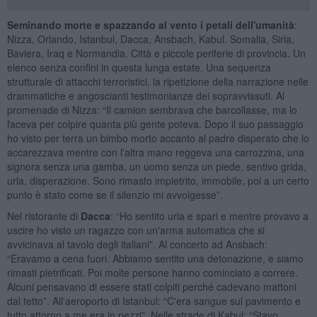
Seminando morte e spazzando al vento i petali dell'umanità
:
Nizza, Orlando, Istanbul, Dacca, Ansbach, Kabul. Somalia, Siria,
Baviera, Iraq e Normandia. Città e piccole periferie di provincia. Un
elenco senza confini in questa lunga estate. Una sequenza
strutturale di attacchi terroristici, la ripetizione della narrazione nelle
drammatiche e angoscianti testimonianze dei sopravvissuti. Al
promenade di Nizza: “Il camion sembrava che barcollasse, ma lo
faceva per colpire quanta più gente poteva. Dopo il suo passaggio
ho visto per terra un bimbo morto accanto al padre disperato che lo
accarezzava mentre con l'altra mano reggeva una carrozzina, una
signora senza una gamba, un uomo senza un piede, sentivo grida,
urla, disperazione. Sono rimasto impietrito, immobile, poi a un certo
punto è stato come se il silenzio mi avvolgesse”.
Nel ristorante di
Dacca
: “Ho sentito urla e spari e mentre provavo a
uscire ho visto un ragazzo con un'arma automatica che si
avvicinava al tavolo degli italiani”. Al concerto ad Ansbach:
“Eravamo a cena fuori. Abbiamo sentito una detonazione, e siamo
rimasti pietrificati. Poi molte persone hanno cominciato a correre.
Alcuni pensavano di essere stati colpiti perché cadevano mattoni
dal tetto”. All'aeroporto di Istanbul: “C'era sangue sul pavimento e
tutto attorno a me era in pezzi”. Nelle strade di Kabul: “Stavo