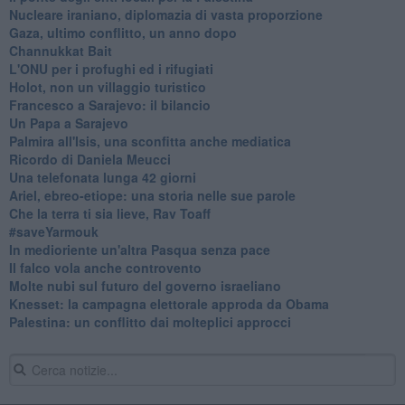
Nucleare iraniano, diplomazia di vasta proporzione
Gaza, ultimo conflitto, un anno dopo
Channukkat Bait
L'ONU per i profughi ed i rifugiati
Holot, non un villaggio turistico
Francesco a Sarajevo: il bilancio
Un Papa a Sarajevo
Palmira all'Isis, una sconfitta anche mediatica
Ricordo di Daniela Meucci
​Una telefonata lunga 42 giorni
​Ariel, ebreo-etiope: una storia nelle sue parole
Che la terra ti sia lieve, Rav Toaff
​#saveYarmouk
​In medioriente un'altra Pasqua senza pace
​Il falco vola anche controvento
Molte nubi sul futuro del governo israeliano
Knesset: la campagna elettorale approda da Obama
Palestina: un conflitto dai molteplici approcci