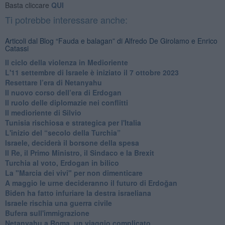
Basta cliccare
QUI
Ti potrebbe interessare anche:
Articoli dal Blog “Fauda e balagan” di Alfredo De Girolamo e Enrico
Catassi
Il ciclo della violenza in Medioriente
L'11 settembre di Israele è iniziato il 7 ottobre 2023
Resettare l’era di Netanyahu
​Il nuovo corso dell’era di Erdogan
Il ruolo delle diplomazie nei conflitti
Il medioriente di Silvio
Tunisia rischiosa e strategica per l'Italia
L'inizio del “secolo della Turchia”
Israele, deciderà il borsone della spesa
Il Re, il Primo Ministro, il Sindaco e la Brexit
Turchia al voto, Erdogan in bilico
La "Marcia dei vivi" per non dimenticare
A maggio le urne decideranno il futuro di Erdoğan
Biden ha fatto infuriare la destra israeliana
Israele rischia una guerra civile
Bufera sull'immigrazione
Netanyahu a Roma, un viaggio complicato