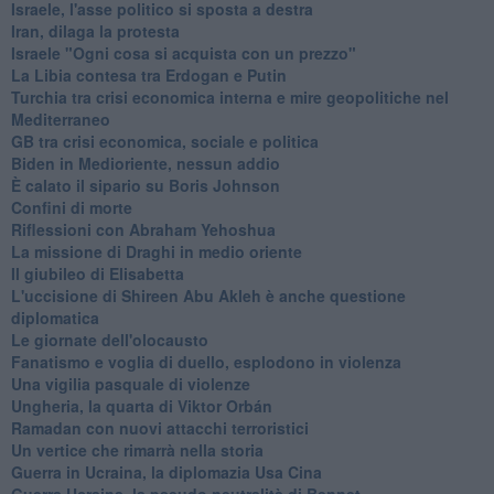
Israele, l'asse politico si sposta a destra
Iran, dilaga la protesta
Israele "Ogni cosa si acquista con un prezzo"
La Libia contesa tra Erdogan e Putin
Turchia tra crisi economica interna e mire geopolitiche nel
Mediterraneo
GB tra crisi economica, sociale e politica
Biden in Medioriente, nessun addio
È calato il sipario su Boris Johnson
Confini di morte
Riflessioni con Abraham Yehoshua
La missione di Draghi in medio oriente
Il giubileo di Elisabetta
L'uccisione di Shireen Abu Akleh è anche questione
diplomatica
Le giornate dell'olocausto
Fanatismo e voglia di duello, esplodono in violenza
Una vigilia pasquale di violenze
Ungheria, la quarta di Viktor Orbán
Ramadan con nuovi attacchi terroristici
Un vertice che rimarrà nella storia
Guerra in Ucraina, la diplomazia Usa Cina
Guerra Ucraina, la pseudo neutralità di Bennet