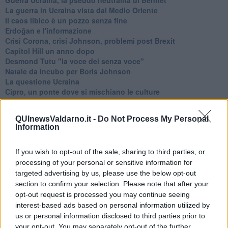
La guerra in Ucraina vista dal Medio Oriente
​Il caos libico è un pozzo senza fine
Erdoğan e l'informazione
Crisi Corona, crisi Johnson, problemi post Brexit
Capitol Hill un anno dopo
Desmond Tutu "la voce dei senza voce"
Natale da incubo per Boris Johnson
La questione Ucraina
Cipro, un ponte dove si mischiano le culture
Una vigilia di Natale per un nuovo Rais
La questione israelo-palestinese ignorata dal G20
QUInewsValdarno.it -
Do Not Process My Personal
Erdogan continua a sfidare l'Occidente
Information
Libano, collasso economico e guerra civile
Johnson, da Trump a Biden alla Brexit
If you wish to opt-out of the sale, sharing to third parties, or
L'AUKUS e il Quad
Biden, primo presidente USA non in guerra
processing of your personal or sensitive information for
Papa Bergoglio vedrà Viktor Orbán
targeted advertising by us, please use the below opt-out
Bennet, un giorno in attesa di Biden
section to confirm your selection. Please note that after your
Il ritorno dei talebani
opt-out request is processed you may continue seeing
​La lenta agonia del Libano
interest-based ads based on personal information utilized by
Sudafrica, è allarme alimentare
us or personal information disclosed to third parties prior to
Usa di nuovo al centro della geopolitica internazionale
your opt-out. You may separately opt-out of the further