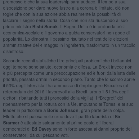
promesso è che la sua leadership sarà audace. Il tempo a sua
disposizione per dare nuovo lustro alla corona è limitato, ciò non
toglie che con la sua azione abbia realmente la possibilità di
lasciare il segno nella storia. Cosa che non sta riuscendo al suo
primo ministro
Rishi Sunak
. Il Regno Unito è in profonda crisi
economica-sociale e il governo a guida conservatori non gode di
popolarità. Lo dimostra il pessimo risultato nel test delle elezioni
amministrative del 4 maggio in Inghilterra, trasformato in un tracollo
disastroso.
Secondo recenti statistiche i tre principali problemi che i britannici
oggi temono sono salute, economia e difesa. La Brexit invece non
è più percepita come una preoccupazione ed è fuori dalla lista delle
priorità, passata ormai in secondo piano. Tanto che lo scorso aprile
il 53% degli intervistati ha ammesso di rimpiangere Bruxelles (al
referendum del 2016 i favorevoli alla Brexit furono il 51,9% degli
elettori, ribaltando tutti i pronostici della vigilia). I “Bregret” del
ripensamento per la rottura con la Ue, imputano ai Tories, e ai suoi
leader in particolare a
Boris Johnson
, gran parte della colpa.
Effetto che si palesa nelle urne dove il partito laburista di
Sir
Starmer
è attestato saldamente al primo posto e i liberal
democratici di
Ed Davey
sono in forte ascesa ai danni proprio dei
conservatori, da cui pescano voti.