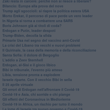
Zaki resta in carcere: perchè non si riesce a liberare?
Bilancio: Europa alla prova del nove
Trump agli sgoccioli: si riapre la politica estera USA
Morto Erekat, il percorso di pace perde un vero leader
In Nigeria si torna a combattere una SARS
Boris Johnson già ai titoli di coda?
Erdogan e Putin, leader despoti
Trump-Biden, decolla la sfida
Primarie Usa nel segno del vaccino anti-Covid
La crisi del Libano tra vecchi e nuovi problemi
Il Quirinale, la casa della memoria e della riconciliazione
Santa Sofia: il dolore di Bergoglio
L'addio a ​Zeev Sternhell
Erdogan, al-Sisi e il gioco libico
Bibi in tribunale, l'evento più atteso
Libia, tensione pronta a esplodere
Israele riparte. Con il vecchio Bibi in sella
Il 25 aprile virtuale
Gli errori di Erdogan nell'affrontare il Covid-19
Covid-19 e Asia, chi sorride e chi piange
Gli effetti del Coronavirus in Medioriente
Covid-19 in Africa, un rischio per tutto il mondo
Le lotte di Israele tra nuovo governo e Covid-19