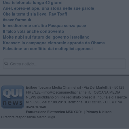
​Una telefonata lunga 42 giorni
​Ariel, ebreo-etiope: una storia nelle sue parole
Che la terra ti sia lieve, Rav Toaff
​#saveYarmouk
​In medioriente un'altra Pasqua senza pace
​Il falco vola anche controvento
Molte nubi sul futuro del governo israeliano
Knesset: la campagna elettorale approda da Obama
Palestina: un conflitto dai molteplici approcci
Editore Toscana Media Channel srl - Via Dei Martelli, 8 - 50129
FIRENZE - info@toscanamediachannel.it. TOSCANA MEDIA
NEWS quotidiano on line registrato presso il Tribunale di Firenze
al n. 5935 del 27.09.2013. Iscrizione ROC 22105 - C.F. e P.Iva
0620787048
Fatturazione Elettronica M5UXCR1 |
Privacy Nielsen
Direttore responsabile Marco Migli