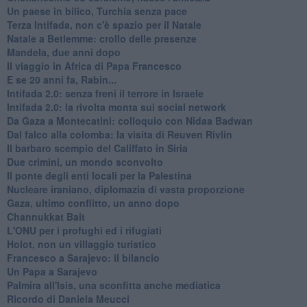
Un paese in bilico, Turchia senza pace
Terza Intifada, non c'è spazio per il Natale
Natale a Betlemme: crollo delle presenze
Mandela, due anni dopo
Il viaggio in Africa di Papa Francesco
E se 20 anni fa, Rabin...
Intifada 2.0: senza freni il terrore in Israele
Intifada 2.0: la rivolta monta sui social network
Da Gaza a Montecatini: colloquio con Nidaa Badwan
Dal falco alla colomba: la visita di Reuven Rivlin
Il barbaro scempio del Califfato in Siria
Due crimini, un mondo sconvolto
Il ponte degli enti locali per la Palestina
Nucleare iraniano, diplomazia di vasta proporzione
Gaza, ultimo conflitto, un anno dopo
Channukkat Bait
L'ONU per i profughi ed i rifugiati
Holot, non un villaggio turistico
Francesco a Sarajevo: il bilancio
Un Papa a Sarajevo
Palmira all'Isis, una sconfitta anche mediatica
Ricordo di Daniela Meucci