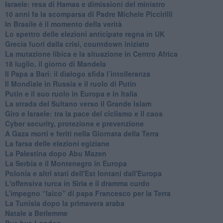
Israele: resa di Hamas e dimissioni del ministro
10 anni fa la scomparsa di Padre Michele Piccirilli
In Brasile è il momento della verità
Lo spettro delle elezioni anticipate regna in UK
Grecia fuori dalla crisi, countdown iniziato
La mutazione libica e la situazione in Centro Africa
18 luglio, il giorno di Mandela
Il Papa a Bari: il dialogo sfida l’intolleranza
Il Mondiale in Russia e il ruolo di Putin
Putin e il suo ruolo in Europa e in Italia
La strada del Sultano verso il Grande Islam
Giro e Israele: tra la pace del ciclismo e il caos
Cyber security, protezione e prevenzione
A Gaza morti e feriti nella Giornata della Terra
La farsa delle elezioni egiziane
La Palestina dopo Abu Mazen
La Serbia e il Montenegro in Europa
Polonia e altri stati dell'Est lontani dall'Europa
L'offensiva turca in Siria e il dramma curdo
L’impegno “laico” di papa Francesco per la Terra
La Tunisia dopo la primavera araba
Natale a Betlemme
Bye bye London