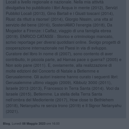
Locali a livello regionale e nazionale. Nella mia attività
divulgativa ho pubblicato i libri Acqua in mente (2012), Servizi
Pubblici Locali (2013), Gino Bartali e i Giusti toscani (2014),
Riusi: da rifiuti a risorse! (2014), Giorgio Nissim, una vita al
servizio del bene (2016), SosteniAMO l'energia (2018), Da
Mogador a Firenze: i Caffaz, viaggio di una famiglia ebrea
(2019). ENRICO CATASSI - Storico e criminologo mancato,
scrivo reportage per diversi quotidiani online. Svolgo progetti di
cooperazione internazionale nei Paesi in via di sviluppo.
Curatore del libro In nome di (2007), sono contento di aver
contribuito, in piccola parte, ad Hamas pace o guerra? (2005) e
Non solo pane (2011). E, ovviamente, alla realizzazione di
molte edizioni del Concerto di Natale a Betlemme e
Gerusalemme. Gli autori insieme hanno curato i seguenti libri:
Gerusalemme ultimo viaggio (2009), Kibbutz 3000 (2011),
Israele 2013 (2013), Francesco in Terra Santa (2014). Voci da
Israele (2015), Betlemme. La stella della Terra Santa
nell'ombra del Medioriente (2017), How close to Bethlehem
(2018), Netanyahu re senza trono (2019) e Il Signor Netanyahu
(2021).
,
Lunedì
ore 16:00
Blog
08 Maggio 2023