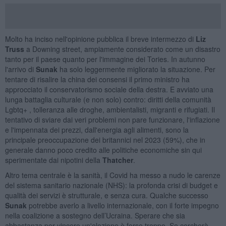
Molto ha inciso nell'opinione pubblica il breve intermezzo di
Liz
Truss
a Downing street, ampiamente considerato come un disastro
tanto per il paese quanto per l'immagine dei Tories. In autunno
l'arrivo di
Sunak
ha solo leggermente migliorato la situazione. Per
tentare di risalire la china dei consensi il primo ministro ha
approcciato il conservatorismo sociale della destra. E avviato una
lunga battaglia culturale (e non solo) contro: diritti della comunità
Lgbtq+ , tolleranza alle droghe, ambientalisti, migranti e rifugiati. Il
tentativo di sviare dai veri problemi non pare funzionare, l'inflazione
e l'impennata dei prezzi, dall'energia agli alimenti, sono la
principale preoccupazione dei britannici nel 2023 (59%), che in
generale danno poco credito alle politiche economiche sin qui
sperimentate dai nipotini della
Thatcher
.
Altro tema centrale è la sanità, il Covid ha messo a nudo le carenze
del sistema sanitario nazionale (NHS): la profonda crisi di budget e
qualità dei servizi è strutturale, e senza cura. Qualche successo
Sunak
potrebbe averlo a livello internazionale, con il forte impegno
nella coalizione a sostegno dell’Ucraina. Sperare che sia
abbastanza per vincere un'elezione è forse troppo. Se cercherà