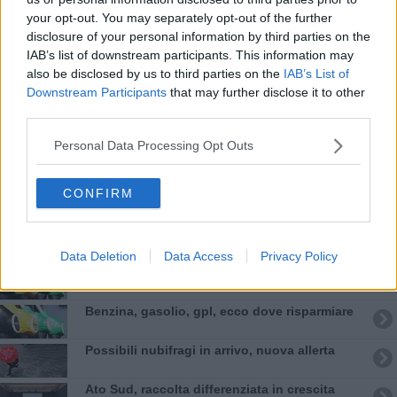
your opt-out. You may separately opt-out of the further
disclosure of your personal information by third parties on the
​Tutte le offerte di lavoro in provincia di Arezzo
IAB’s list of downstream participants. This information may
also be disclosed by us to third parties on the
IAB’s List of
​Benzina, gasolio, gpl, ecco dove risparmiare
Downstream Participants
that may further disclose it to other
third parties.
​Benzina, gasolio, gpl, ecco dove risparmiare
Personal Data Processing Opt Outs
Da fidanzato a stalker e finisce ai domiciliari
CONFIRM
Infortuni mortali sul lavoro, 4 province in zona
rossa
​Tutte le offerte di lavoro in provincia di Arezzo
Data Deletion
Data Access
Privacy Policy
​Benzina, gasolio, gpl, ecco dove risparmiare
​Benzina, gasolio, gpl, ecco dove risparmiare
Possibili nubifragi in arrivo, nuova allerta
Ato Sud, raccolta differenziata in crescita