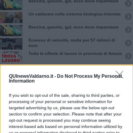
​Benzina, gasolio, gpl, ecco dove risparmiare
Un cadavere nella cisterna biologica interrata
​Benzina, gasolio, gpl, ecco dove risparmiare
Eccesso di velocità, multe per 57 milioni di
euro
​Tutte le offerte di lavoro in provincia di Arezzo
E' morto Francesco Guccini
QUInewsValdarno.it -
Do Not Process My Personal
​Benzina, gasolio, gpl, ecco dove risparmiare
Information
​Benzina, gasolio, gpl, ecco dove risparmiare
If you wish to opt-out of the sale, sharing to third parties, or
processing of your personal or sensitive information for
Riciclaggio e commercio abusivo di oro, 8
targeted advertising by us, please use the below opt-out
indagati
section to confirm your selection. Please note that after your
Marco Torre nuovo direttore generale della
opt-out request is processed you may continue seeing
sanità
interest-based ads based on personal information utilized by
Bloccati a Ventimiglia dopo il furto in Toscana
us or personal information disclosed to third parties prior to