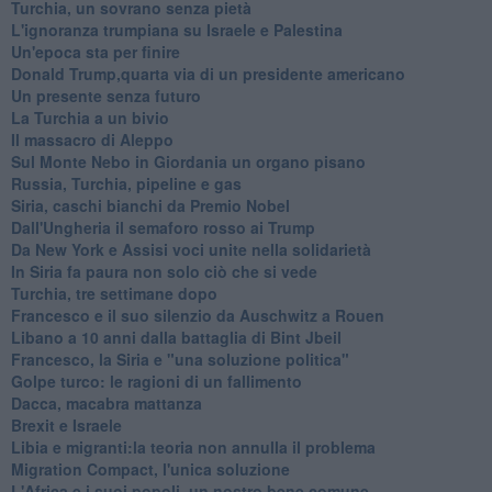
Turchia, un sovrano senza pietà
L'ignoranza trumpiana su Israele e Palestina
Un'epoca sta per finire
Donald Trump,quarta via di un presidente americano
Un presente senza futuro
La Turchia a un bivio
Il massacro di Aleppo
Sul Monte Nebo in Giordania un organo pisano
Russia, Turchia, pipeline e gas
Siria, caschi bianchi da Premio Nobel
Dall'Ungheria il semaforo rosso ai Trump
Da New York e Assisi voci unite nella solidarietà
In Siria fa paura non solo ciò che si vede
Turchia, tre settimane dopo
Francesco e il suo silenzio da Auschwitz a Rouen
Libano a 10 anni dalla battaglia di Bint Jbeil
Francesco, la Siria e "una soluzione politica"
Golpe turco: le ragioni di un fallimento
Dacca, macabra mattanza
Brexit e Israele
Libia e migranti:la teoria non annulla il problema
Migration Compact, l'unica soluzione
L'Africa e i suoi popoli, un nostro bene comune