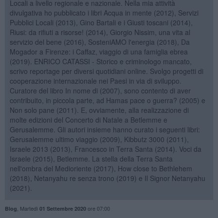
Locali a livello regionale e nazionale. Nella mia attività
divulgativa ho pubblicato i libri Acqua in mente (2012), Servizi
Pubblici Locali (2013), Gino Bartali e i Giusti toscani (2014),
Riusi: da rifiuti a risorse! (2014), Giorgio Nissim, una vita al
servizio del bene (2016), SosteniAMO l'energia (2018), Da
Mogador a Firenze: i Caffaz, viaggio di una famiglia ebrea
(2019). ENRICO CATASSI - Storico e criminologo mancato,
scrivo reportage per diversi quotidiani online. Svolgo progetti di
cooperazione internazionale nei Paesi in via di sviluppo.
Curatore del libro In nome di (2007), sono contento di aver
contribuito, in piccola parte, ad Hamas pace o guerra? (2005) e
Non solo pane (2011). E, ovviamente, alla realizzazione di
molte edizioni del Concerto di Natale a Betlemme e
Gerusalemme. Gli autori insieme hanno curato i seguenti libri:
Gerusalemme ultimo viaggio (2009), Kibbutz 3000 (2011),
Israele 2013 (2013), Francesco in Terra Santa (2014). Voci da
Israele (2015), Betlemme. La stella della Terra Santa
nell'ombra del Medioriente (2017), How close to Bethlehem
(2018), Netanyahu re senza trono (2019) e Il Signor Netanyahu
(2021).
,
Martedì
ore 07:00
Blog
01 Settembre 2020