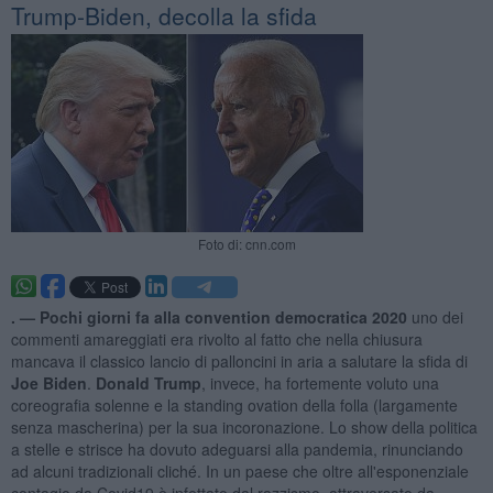
Trump-Biden, decolla la sfida
Foto di: cnn.com
. —
Pochi giorni fa alla convention democratica 2020
uno dei
commenti amareggiati era rivolto al fatto che nella chiusura
mancava il classico lancio di palloncini in aria a salutare la sfida di
Joe Biden
.
Donald Trump
, invece, ha fortemente voluto una
coreografia solenne e la standing ovation della folla (largamente
senza mascherina) per la sua incoronazione. Lo show della politica
a stelle e strisce ha dovuto adeguarsi alla pandemia, rinunciando
ad alcuni tradizionali cliché. In un paese che oltre all'esponenziale
contagio da Covid19 è infettato dal razzismo, attraversato da