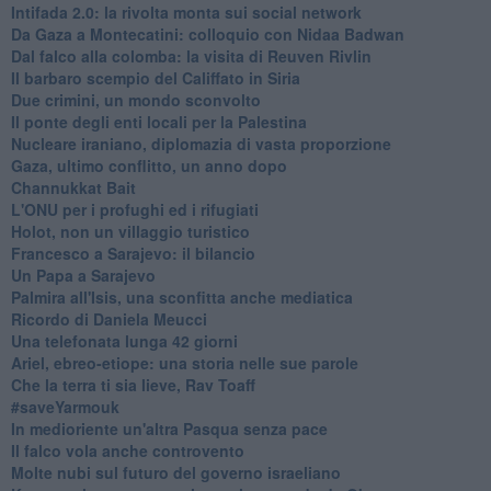
Intifada 2.0: la rivolta monta sui social network
Da Gaza a Montecatini: colloquio con Nidaa Badwan
Dal falco alla colomba: la visita di Reuven Rivlin
Il barbaro scempio del Califfato in Siria
Due crimini, un mondo sconvolto
Il ponte degli enti locali per la Palestina
Nucleare iraniano, diplomazia di vasta proporzione
Gaza, ultimo conflitto, un anno dopo
Channukkat Bait
L'ONU per i profughi ed i rifugiati
Holot, non un villaggio turistico
Francesco a Sarajevo: il bilancio
Un Papa a Sarajevo
Palmira all'Isis, una sconfitta anche mediatica
Ricordo di Daniela Meucci
​Una telefonata lunga 42 giorni
​Ariel, ebreo-etiope: una storia nelle sue parole
Che la terra ti sia lieve, Rav Toaff
​#saveYarmouk
​In medioriente un'altra Pasqua senza pace
​Il falco vola anche controvento
Molte nubi sul futuro del governo israeliano