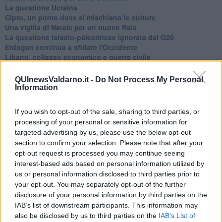
La questione Ucraina
Cipro, un ponte dove si mischiano le culture
Una vigilia di Natale per un nuovo Rais
La questione israelo-palestinese ignorata dal G20
Erdogan continua a sfidare l'Occidente
Libano, collasso economico e guerra civile
Johnson, da Trump a Biden alla Brexit
L'AUKUS e il Quad
QUInewsValdarno.it -
Do Not Process My Personal
Biden, primo presidente USA non in guerra
Information
Papa Bergoglio vedrà Viktor Orbán
Bennet, un giorno in attesa di Biden
If you wish to opt-out of the sale, sharing to third parties, or
Il ritorno dei talebani
processing of your personal or sensitive information for
​La lenta agonia del Libano
targeted advertising by us, please use the below opt-out
Sudafrica, è allarme alimentare
section to confirm your selection. Please note that after your
Usa di nuovo al centro della geopolitica internazionale
opt-out request is processed you may continue seeing
L’appuntamento di Israele con il cambiamento
interest-based ads based on personal information utilized by
La farsa delle elezioni in Siria
us or personal information disclosed to third parties prior to
In Medioriente non ci sono favole, solo realtà
your opt-out. You may separately opt-out of the further
Biden chiama ma Netanyahu non risponde
Niente di nuovo in Medioriente
disclosure of your personal information by third parties on the
La forza di Boris Johnson
IAB’s list of downstream participants. This information may
Biden nuovo alleato armeno contro la Turchia
also be disclosed by us to third parties on the
IAB’s List of