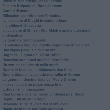
Biden in Medioriente, nessun addio
È calato il sipario su Boris Johnson
Confini di morte
Riflessioni con Abraham Yehoshua
La missione di Draghi in medio oriente
Il giubileo di Elisabetta
L'uccisione di Shireen Abu Akleh è anche questione
diplomatica
Le giornate dell'olocausto
Fanatismo e voglia di duello, esplodono in violenza
Una vigilia pasquale di violenze
Ungheria, la quarta di Viktor Orbán
Ramadan con nuovi attacchi terroristici
Un vertice che rimarrà nella storia
Guerra in Ucraina, la diplomazia Usa Cina
Guerra Ucraina, la pseudo neutralità di Bennet
La guerra in Ucraina vista dal Medio Oriente
​Il caos libico è un pozzo senza fine
Erdoğan e l'informazione
Crisi Corona, crisi Johnson, problemi post Brexit
Capitol Hill un anno dopo
Desmond Tutu "la voce dei senza voce"
Natale da incubo per Boris Johnson