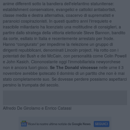
anime differenti sotto la bandiera dell'elefantino statunitense:
establishment conservatore, evangelici e cattolici antiabortisti,
classe media e destra alternativa, coacervo di suprematisti e
paranoici cospirazionisti. In questi quattro anni l'irrequieto e
irascibile miliardario ha licenziato una moltitudine di consiglieri, a
partire dallo stratega della vittoria elettorale Steve Bannon, bandito
da corte, esiliato in Italia e recentemente arrestato per frode.
Hanno “congiurato” per impedirne la rielezione un gruppo di
dirigenti repubblicani, denominati Lincoln project. Ha rotto con i
potentati dei Bush e dei McCain, con personalità come Colin Powell
e John Kasich. Ciononostante oggi l'immobiliarista newyorchese
non è ancora fuori gioco.
Se The Donald vincesse
nelle urne il 3
novembre avrebbe ipotecato il dominio di un partito che non è mai
stato completamente suo. Se dovesse perdere possiamo aspettarci
persino la trumpata del secolo.
Alfredo De Girolamo e Enrico Catassi