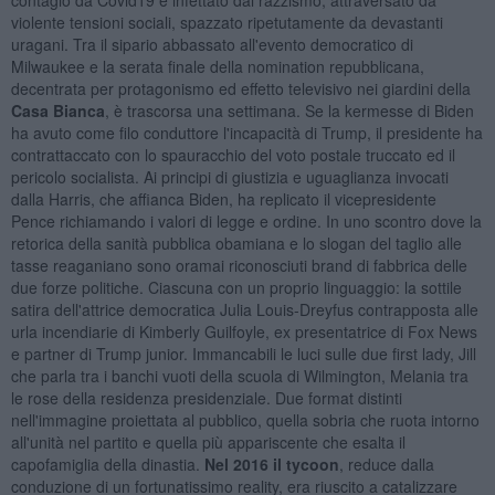
violente tensioni sociali, spazzato ripetutamente da devastanti
uragani. Tra il sipario abbassato all'evento democratico di
Milwaukee e la serata finale della nomination repubblicana,
decentrata per protagonismo ed effetto televisivo nei giardini della
Casa Bianca
, è trascorsa una settimana. Se la kermesse di Biden
ha avuto come filo conduttore l'incapacità di Trump, il presidente ha
contrattaccato con lo spauracchio del voto postale truccato ed il
pericolo socialista. Ai principi di giustizia e uguaglianza invocati
dalla Harris, che affianca Biden, ha replicato il vicepresidente
Pence richiamando i valori di legge e ordine. In uno scontro dove la
retorica della sanità pubblica obamiana e lo slogan del taglio alle
tasse reaganiano sono oramai riconosciuti brand di fabbrica delle
due forze politiche. Ciascuna con un proprio linguaggio: la sottile
satira dell'attrice democratica Julia Louis-Dreyfus contrapposta alle
urla incendiarie di Kimberly Guilfoyle, ex presentatrice di Fox News
e partner di Trump junior. Immancabili le luci sulle due first lady, Jill
che parla tra i banchi vuoti della scuola di Wilmington, Melania tra
le rose della residenza presidenziale. Due format distinti
nell'immagine proiettata al pubblico, quella sobria che ruota intorno
all'unità nel partito e quella più appariscente che esalta il
capofamiglia della dinastia.
Nel 2016 il tycoon
, reduce dalla
conduzione di un fortunatissimo reality, era riuscito a catalizzare