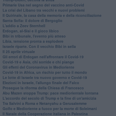
Primarie Usa nel segno del vaccino anti-Covid
La crisi del Libano tra vecchi e nuovi problemi
Il Quirinale, la casa della memoria e della riconciliazione
Santa Sofia: il dolore di Bergoglio
L'addio a ​Zeev Sternhell
Erdogan, al-Sisi e il gioco libico
Bibi in tribunale, l'evento più atteso
Libia, tensione pronta a esplodere
Israele riparte. Con il vecchio Bibi in sella
Il 25 aprile virtuale
Gli errori di Erdogan nell'affrontare il Covid-19
Covid-19 e Asia, chi sorride e chi piange
Gli effetti del Coronavirus in Medioriente
Covid-19 in Africa, un rischio per tutto il mondo
Le lotte di Israele tra nuovo governo e Covid-19
Elezioni in Israele, l'allungo finale del Falco
Prosegue la riforma della Chiesa di Francesco
Abu Mazen stoppa Trump: pace mediorientale lontana
L'accordo del secolo di Trump e la fine di un'amicizia
Tra Salvini a Roma e Netanyahu a Gerusalemme
Golfo e Medioriente a fuoco per la morte di Soleimani
Il Natale della Cooperazione italiana in Palestina