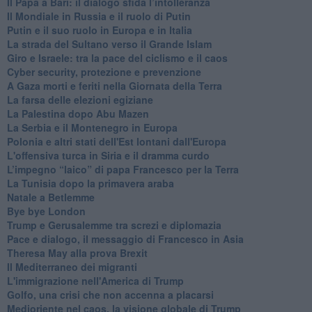
Il Papa a Bari: il dialogo sfida l’intolleranza
Il Mondiale in Russia e il ruolo di Putin
Putin e il suo ruolo in Europa e in Italia
La strada del Sultano verso il Grande Islam
Giro e Israele: tra la pace del ciclismo e il caos
Cyber security, protezione e prevenzione
A Gaza morti e feriti nella Giornata della Terra
La farsa delle elezioni egiziane
La Palestina dopo Abu Mazen
La Serbia e il Montenegro in Europa
Polonia e altri stati dell'Est lontani dall'Europa
L'offensiva turca in Siria e il dramma curdo
L’impegno “laico” di papa Francesco per la Terra
La Tunisia dopo la primavera araba
Natale a Betlemme
Bye bye London
Trump e Gerusalemme tra screzi e diplomazia
Pace e dialogo, il messaggio di Francesco in Asia
Theresa May alla prova Brexit
Il Mediterraneo dei migranti
L'immigrazione nell'America di Trump
Golfo, una crisi che non accenna a placarsi
Medioriente nel caos, la visione globale di Trump