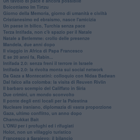
Un tavolo di pace è ancora possibile
Boicottiamo Im Tirtzu
Giorno della Memoria, giorno di umanità e civiltà
Cristianesimo ed ebraismo, nasce l'amicizia
Un paese in bilico, Turchia senza pace
Terza Intifada, non c'è spazio per il Natale
Natale a Betlemme: crollo delle presenze
Mandela, due anni dopo
Il viaggio in Africa di Papa Francesco
E se 20 anni fa, Rabin...
Intifada 2.0: senza freni il terrore in Israele
Intifada 2.0: la rivolta monta sui social network
Da Gaza a Montecatini: colloquio con Nidaa Badwan
Dal falco alla colomba: la visita di Reuven Rivlin
Il barbaro scempio del Califfato in Siria
Due crimini, un mondo sconvolto
Il ponte degli enti locali per la Palestina
Nucleare iraniano, diplomazia di vasta proporzione
Gaza, ultimo conflitto, un anno dopo
Channukkat Bait
L'ONU per i profughi ed i rifugiati
Holot, non un villaggio turistico
Francesco a Sarajevo: il bilancio