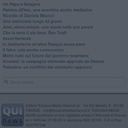
Un Papa a Sarajevo
Palmira all'Isis, una sconfitta anche mediatica
Ricordo di Daniela Meucci
​Una telefonata lunga 42 giorni
​Ariel, ebreo-etiope: una storia nelle sue parole
Che la terra ti sia lieve, Rav Toaff
​#saveYarmouk
​In medioriente un'altra Pasqua senza pace
​Il falco vola anche controvento
Molte nubi sul futuro del governo israeliano
Knesset: la campagna elettorale approda da Obama
Palestina: un conflitto dai molteplici approcci
Editore Toscana Media Channel srl - Via Dei Martelli, 8 - 50129
FIRENZE - info@toscanamediachannel.it. TOSCANA MEDIA
NEWS quotidiano on line registrato presso il Tribunale di Firenze
al n. 5935 del 27.09.2013. Iscrizione ROC 22105 - C.F. e P.Iva
0620787048