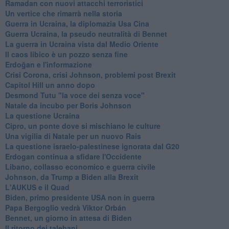
Ramadan con nuovi attacchi terroristici
Un vertice che rimarrà nella storia
Guerra in Ucraina, la diplomazia Usa Cina
Guerra Ucraina, la pseudo neutralità di Bennet
La guerra in Ucraina vista dal Medio Oriente
​Il caos libico è un pozzo senza fine
Erdoğan e l'informazione
Crisi Corona, crisi Johnson, problemi post Brexit
Capitol Hill un anno dopo
Desmond Tutu "la voce dei senza voce"
Natale da incubo per Boris Johnson
La questione Ucraina
Cipro, un ponte dove si mischiano le culture
Una vigilia di Natale per un nuovo Rais
La questione israelo-palestinese ignorata dal G20
Erdogan continua a sfidare l'Occidente
Libano, collasso economico e guerra civile
Johnson, da Trump a Biden alla Brexit
L'AUKUS e il Quad
Biden, primo presidente USA non in guerra
Papa Bergoglio vedrà Viktor Orbán
Bennet, un giorno in attesa di Biden
Il ritorno dei talebani