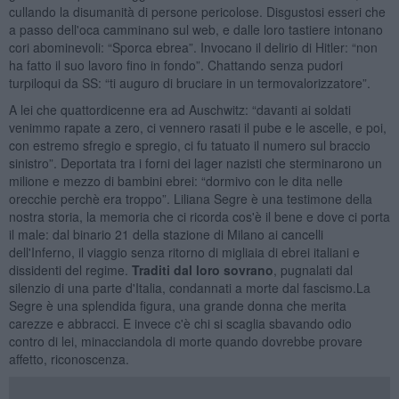
cullando la disumanità di persone pericolose. Disgustosi esseri che
a passo dell'oca camminano sul web, e dalle loro tastiere intonano
cori abominevoli: “Sporca ebrea”. Invocano il delirio di Hitler: “non
ha fatto il suo lavoro fino in fondo”. Chattando senza pudori
turpiloqui da SS: “ti auguro di bruciare in un termovalorizzatore”.
A lei che quattordicenne era ad Auschwitz: “davanti ai soldati
venimmo rapate a zero, ci vennero rasati il pube e le ascelle, e poi,
con estremo sfregio e spregio, ci fu tatuato il numero sul braccio
sinistro”. Deportata tra i forni dei lager nazisti che sterminarono un
milione e mezzo di bambini ebrei: “dormivo con le dita nelle
orecchie perchè era troppo”. Liliana Segre è una testimone della
nostra storia, la memoria che ci ricorda cos'è il bene e dove ci porta
il male: dal binario 21 della stazione di Milano ai cancelli
dell'Inferno, il viaggio senza ritorno di migliaia di ebrei italiani e
dissidenti del regime.
Traditi dal loro sovrano
, pugnalati dal
silenzio di una parte d'Italia, condannati a morte dal fascismo.La
Segre è una splendida figura, una grande donna che merita
carezze e abbracci. E invece c'è chi si scaglia sbavando odio
contro di lei, minacciandola di morte quando dovrebbe provare
affetto, riconoscenza.