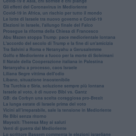
Covid-19 e Asia, chi sorride e chi piange
Gli effetti del Coronavirus in Medioriente
Covid-19 in Africa, un rischio per tutto il mondo
Le lotte di Israele tra nuovo governo e Covid-19
Elezioni in Israele, l'allungo finale del Falco
Prosegue la riforma della Chiesa di Francesco
Abu Mazen stoppa Trump: pace mediorientale lontana
L'accordo del secolo di Trump e la fine di un'amicizia
Tra Salvini a Roma e Netanyahu a Gerusalemme
Golfo e Medioriente a fuoco per la morte di Soleimani
Il Natale della Cooperazione italiana in Palestina
Netanyahu a processo, caos Israele
Liliana Segre vittima dell'odio
Libano, situazione insostenibile
Tra Turchia e Siria, soluzione sempre più lontana
Israele al voto, è di nuovo Bibi vs. Gantz
GB: da Corbyn una scelta coraggiosa pro-Brexit
La lunga estate di Israele prima del voto
Vicini all’irreparabile, sale la tensione in Medioriente
Re Bibi senza ritorno
Mayexit: Theresa May ai saluti
Venti di guerra dal Medioriente
Lo scrittore Bassem commenta le elezioni israeliane