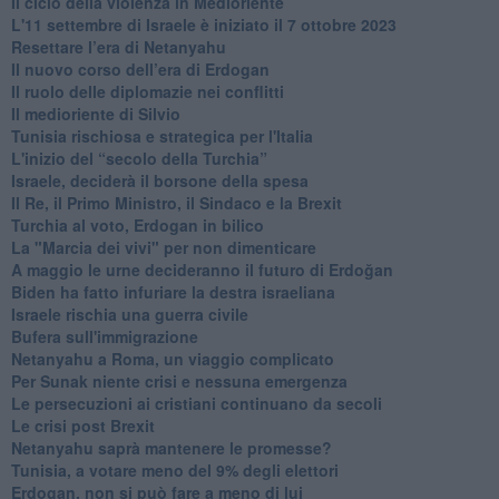
Il ciclo della violenza in Medioriente
L'11 settembre di Israele è iniziato il 7 ottobre 2023
Resettare l’era di Netanyahu
​Il nuovo corso dell’era di Erdogan
Il ruolo delle diplomazie nei conflitti
Il medioriente di Silvio
Tunisia rischiosa e strategica per l'Italia
L'inizio del “secolo della Turchia”
Israele, deciderà il borsone della spesa
Il Re, il Primo Ministro, il Sindaco e la Brexit
Turchia al voto, Erdogan in bilico
La "Marcia dei vivi" per non dimenticare
A maggio le urne decideranno il futuro di Erdoğan
Biden ha fatto infuriare la destra israeliana
Israele rischia una guerra civile
Bufera sull'immigrazione
Netanyahu a Roma, un viaggio complicato
Per Sunak niente crisi e nessuna emergenza
Le persecuzioni ai cristiani continuano da secoli
Le crisi post Brexit
Netanyahu saprà mantenere le promesse?
Tunisia, a votare meno del 9% degli elettori
Erdogan, non si può fare a meno di lui