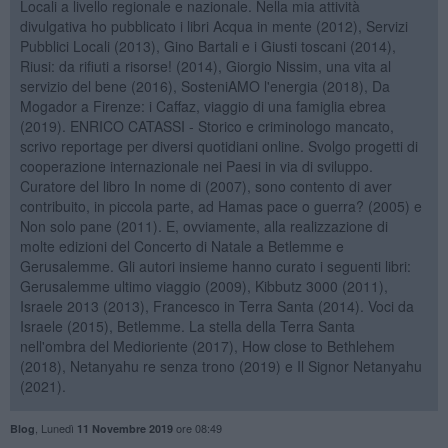
Locali a livello regionale e nazionale. Nella mia attività
divulgativa ho pubblicato i libri Acqua in mente (2012), Servizi
Pubblici Locali (2013), Gino Bartali e i Giusti toscani (2014),
Riusi: da rifiuti a risorse! (2014), Giorgio Nissim, una vita al
servizio del bene (2016), SosteniAMO l'energia (2018), Da
Mogador a Firenze: i Caffaz, viaggio di una famiglia ebrea
(2019). ENRICO CATASSI - Storico e criminologo mancato,
scrivo reportage per diversi quotidiani online. Svolgo progetti di
cooperazione internazionale nei Paesi in via di sviluppo.
Curatore del libro In nome di (2007), sono contento di aver
contribuito, in piccola parte, ad Hamas pace o guerra? (2005) e
Non solo pane (2011). E, ovviamente, alla realizzazione di
molte edizioni del Concerto di Natale a Betlemme e
Gerusalemme. Gli autori insieme hanno curato i seguenti libri:
Gerusalemme ultimo viaggio (2009), Kibbutz 3000 (2011),
Israele 2013 (2013), Francesco in Terra Santa (2014). Voci da
Israele (2015), Betlemme. La stella della Terra Santa
nell'ombra del Medioriente (2017), How close to Bethlehem
(2018), Netanyahu re senza trono (2019) e Il Signor Netanyahu
(2021).
,
Lunedì
ore 08:49
Blog
11 Novembre 2019