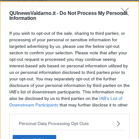
​La lenta agonia del Libano
Sudafrica, è allarme alimentare
QUInewsValdarno.it -
Do Not Process My Personal
Usa di nuovo al centro della geopolitica internazionale
Information
L’appuntamento di Israele con il cambiamento
La farsa delle elezioni in Siria
If you wish to opt-out of the sale, sharing to third parties, or
In Medioriente non ci sono favole, solo realtà
processing of your personal or sensitive information for
Biden chiama ma Netanyahu non risponde
targeted advertising by us, please use the below opt-out
Niente di nuovo in Medioriente
section to confirm your selection. Please note that after your
La forza di Boris Johnson
opt-out request is processed you may continue seeing
Biden nuovo alleato armeno contro la Turchia
interest-based ads based on personal information utilized by
Mar Mediterraneo cimitero silente
us or personal information disclosed to third parties prior to
Richiami neo ottomani, la Francia guarda sospetta
your opt-out. You may separately opt-out of the further
Israele ultima curva a destra
disclosure of your personal information by third parties on the
Israele al voto: il Re sarà morto o vivo?
IAB’s list of downstream participants. This information may
Londra trema tra gossip e casse vuote
Da Kindu a Kanyamahoro
also be disclosed by us to third parties on the
IAB’s List of
Trump è vivo, ma Biden va avanti
Downstream Participants
that may further disclose it to other
Myanmar e Thailandia, colpi di Stato ciclici
third parties.
Crescono le tensioni in Turchia
Ombre cinesi sul Myanmar
Personal Data Processing Opt Outs
27 gennaio, indispensabile alimentare la Memoria
Countdown per Biden: non è un 20 gennaio qualunque