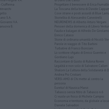
rina-Pergine V.A.
di Dario Dal Canto
 Ciuffenna
Progettare il benessere di Erica Fiumalbi
tevarchi
La Toscana della birra di Davide Cappan
gello
Cose strane e posti assurdi di Blue Lam
ano S.A.
Storielba di Alessandro Canestrelli
Giovanni V.A.
NEURONEWS di Alberto Arturo Vergani
ranuova B.
Pensieri della domenica di Libero Ventur
Fauda e balagan di Alfredo De Girolam
Enrico Catassi
Storie di ordinaria umanità di Nicolò Ste
Parole in viaggio di Tito Barbini
Turbative di Franco Bonciani
Lo scrittore sfigato di Enrico Guerrini e
Gordiano Lupi
Raccontare di Gusto di Rubina Rovini
Legalità e non solo di Salvatore Calleri
Shalom La Cultura della Solidarietà di 
Andrea Pio Cristiani
VERSI-AMO di Chi mette al centro la
persona
Eureka! di Nausica Manzi
Tabasco senza filtro di Tabasco n.6
Ci vuole un fisico di Michele Campisi
Economia e territorio, da globale a loca
Daniele Salvadori