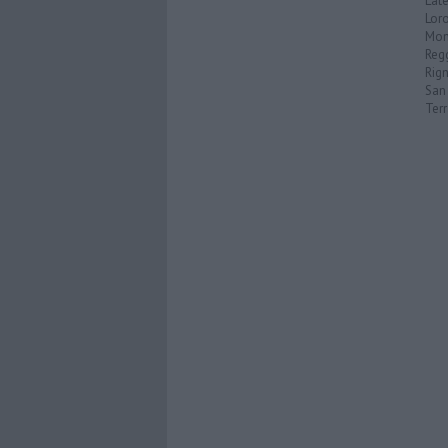
Late
Loro
Mon
Reg
Rign
San 
Ter