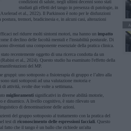
condizioni di salute, negli ultimi decenni sono stati
studiati gli effetti del tango in presenza di patologie, in
(Axelerad et al., 2022). Il Parkinson è noto per le disfunzioni
postura, tremori, bradicinesia e, in alcuni casi, alterazioni
A
efficaci nel ridurre molti sintomi motori, ma hanno un
impatto
me il declino delle facoltà mentali e l'instabilità posturale. Di
ono diventati una componente essenziale della pratica clinica.
stato recentemente oggetto di una ricerca condotta da un
 (Rabini et al., 2024). Questo studio ha esaminato l'effetto della
manifestazioni del MP.
ue gruppi: uno sottoposto a fisioterapia di gruppo e l’altro alla
i sono stati sottoposti ad una valutazione motoria e
i attività, svolte due volte a settimana.
rato
miglioramenti
significativi in diverse abilità motorie,
co e dinamico. A livello cognitivo, è stato rilevato un
inguistico di denominazione delle azioni.
azienti del gruppo sottoposto al trattamento con la pratica del
el test di
riconoscimento delle espressioni facciali
. Questo
l fatto che il tango è un ballo che richiede un'alta