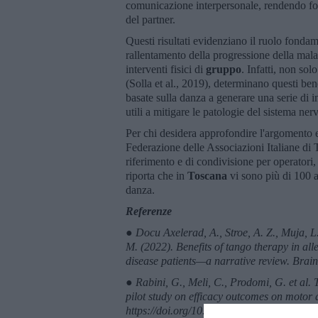
comunicazione interpersonale, rendendo fon
del partner.
Questi risultati evidenziano il ruolo fonda
rallentamento della progressione della malatt
interventi fisici di
gruppo
. Infatti, non so
(Solla et al., 2019), determinano questi benef
basate sulla danza a generare una serie di 
utili a mitigare le patologie del sistema ner
Per chi desidera approfondire l'argomento e 
Federazione delle Associazioni Italiane di
riferimento e di condivisione per operatori, a
riporta che in
Toscana
vi sono più di 100 a
danza.
Referenze
● Docu Axelerad, A., Stroe, A. Z., Muja, L.
M. (2022). Benefits of tango therapy in a
disease patients—a narrative review. Brain
● Rabini, G., Meli, C., Prodomi, G. et al.
pilot study on efficacy outcomes on motor a
https://doi.org/10.1038/s41598-024-62786