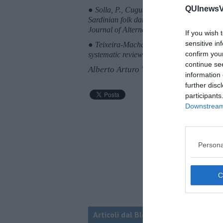
QUInewsVa
● Solla, P., Cugusi, L., Bertoli, M., Cereat
Sardinian folk dance for individuals with P
Journal of Alternative and Complementary
If you wish 
sensitive in
● Teixeira-Machado, L., Arida, R. M., & de
confirm you
systematic review. Neuroscience & Biobeh
continue se
Alberto Arturo Vergani
information 
further disc
participants
Downstream 
Persona
Articoli dal Blog “NEURONEWS” di Al