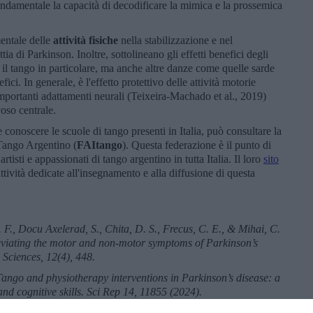
damentale la capacità di decodificare la mimica e la prossemica
mentale delle
attività fisiche
nella stabilizzazione e nel
ia di Parkinson. Inoltre, sottolineano gli effetti benefici degli
lo il tango in particolare, ma anche altre danze come quelle sarde
ici. In generale, è l'effetto protettivo delle attività motorie
importanti adattamenti neurali (Teixeira-Machado et al., 2019)
voso centrale.
conoscere le scuole di tango presenti in Italia, può consultare la
 Tango Argentino (
FAItango
). Questa federazione è il punto di
rtisti e appassionati di tango argentino in tutta Italia. Il loro
sito
ttività dedicate all'insegnamento e alla diffusione di questa
 F., Docu Axelerad, S., Chita, D. S., Frecus, C. E., & Mihai, C.
lleviating the motor and non-motor symptoms of Parkinson’s
 Sciences, 12(4), 448.
 Tango and physiotherapy interventions in Parkinson’s disease: a
nd cognitive skills. Sci Rep 14, 11855 (2024).
-6