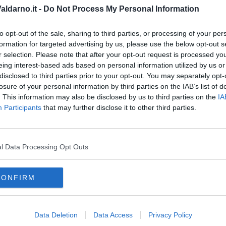
ldarno.it -
Do Not Process My Personal Information
ti, A., Della Croce, U., Pani, D., ... & Mercuro, G. (2019).
arkinson's disease: a randomized controlled pilot trial. The
 Medicine, 25(3), 305-316.
to opt-out of the sale, sharing to third parties, or processing of your per
formation for targeted advertising by us, please use the below opt-out s
 Jesus Mari, J. (2019). Dance for neuroplasticity: A descriptive
r selection. Please note that after your opt-out request is processed y
avioral Reviews, 96, 232-240.
eing interest-based ads based on personal information utilized by us or
disclosed to third parties prior to your opt-out. You may separately opt-
losure of your personal information by third parties on the IAB’s list of
. This information may also be disclosed by us to third parties on the
IA
Participants
that may further disclose it to other third parties.
l Data Processing Opt Outs
CONFIRM
Data Deletion
Data Access
Privacy Policy
berto Arturo Vergani