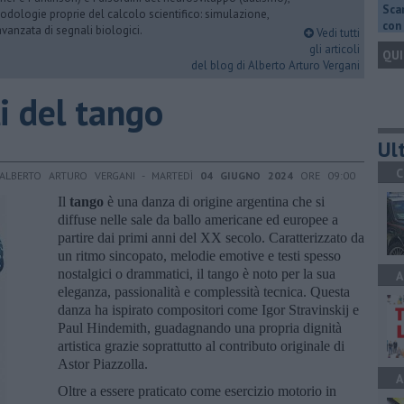
Scar
dologie proprie del calcolo scientifico: simulazione,
con 
vanzata di segnali biologici.
Vedi tutti
gli articoli
QUI
del blog di Alberto Arturo Vergani
li del tango
Ult
C
 ALBERTO ARTURO VERGANI - MARTEDÌ
04 GIUGNO 2024
ORE 09:00
Il
tango
è una danza di origine argentina che si
diffuse nelle sale da ballo americane ed europee a
partire dai primi anni del XX secolo. Caratterizzato da
un ritmo sincopato, melodie emotive e testi spesso
nostalgici o drammatici, il tango è noto per la sua
A
eleganza, passionalità e complessità tecnica. Questa
danza ha ispirato compositori come Igor Stravinskij e
Paul Hindemith, guadagnando una propria dignità
artistica grazie soprattutto al contributo originale di
Astor Piazzolla.
A
Oltre a essere praticato come esercizio motorio in