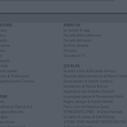
EGORIE
RUBRICHE
naca
Le notizie di oggi
tica
Più Letti della settimana
alità
Più Letti del mese
nomia
Archivio Notizie
ura
Persone
rt
Toscani in TV
tacoli
rviste
QUI BLOG
nion Leader
Incontri d'arte di Riccardo Ferrucci
rese & Professioni
Racconti della domenica di Marco Celat
grammazione Cinema
Disincantato di Adolfo Santoro
Sorridendo di Nicola Belcari
Vignaioli e vini di Nadio Stronchi
MUNI
Le pregiate penne di Pierantonio Pardi
ine
Pagine allegre di Gianni Micheli
elfranco-Pian di Scò
Psico-cose di Federica Giusti
iglion fibocchi
VI PRESENTO I MIEI... di Dino Fiumalbi
iglia
Le stelle di Astrea di Edit Permay
ine-Incisa
STORIE VISPE MA NON TROPPO DISTR