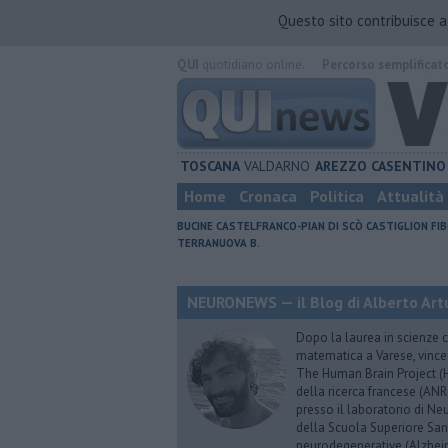
Questo sito contribuisce 
QUI
quotidiano online.
Percorso semplificat
TOSCANA
VALDARNO
AREZZO
CASENTINO
Home
Cronaca
Politica
Attualità
BUCINE
CASTELFRANCO-PIAN DI SCÒ
CASTIGLION FIB
TERRANUOVA B.
NEURONEWS — il Blog di Alberto Art
Dopo la laurea in scienze c
matematica a Varese, vince
The Human Brain Project (HB
della ricerca francese (ANR
presso il laboratorio di N
della Scuola Superiore Sant’
neurodegenerative (Alzheim