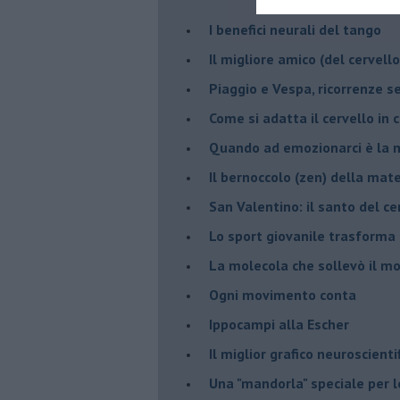
​I benefici neurali del tango
​Il migliore amico (del cervell
Piaggio e Vespa, ricorrenze s
​Come si adatta il cervello in
​Quando ad emozionarci è la m
Il bernoccolo (zen) della ma
San Valentino: il santo del ce
​Lo sport giovanile trasforma 
​La molecola che sollevò il m
Ogni movimento conta
Ippocampi alla Escher
Il miglior grafico neuroscienti
​Una "mandorla" speciale per 