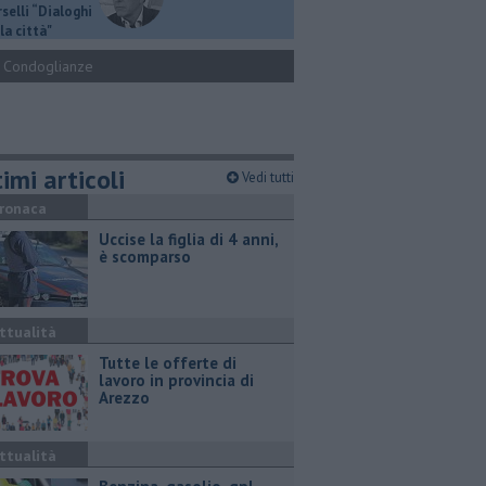
selli “Dialoghi
la città"
Condoglianze
imi articoli
Vedi tutti
ronaca
Uccise la figlia di 4 anni,
è scomparso
ttualità
​Tutte le offerte di
lavoro in provincia di
Arezzo
ttualità