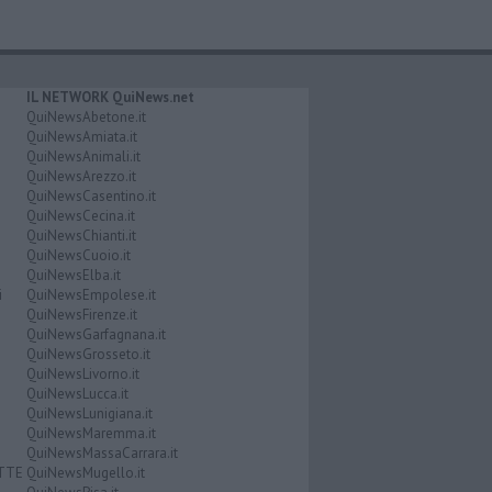
IL NETWORK QuiNews.net
QuiNewsAbetone.it
QuiNewsAmiata.it
QuiNewsAnimali.it
QuiNewsArezzo.it
QuiNewsCasentino.it
QuiNewsCecina.it
QuiNewsChianti.it
QuiNewsCuoio.it
QuiNewsElba.it
i
QuiNewsEmpolese.it
QuiNewsFirenze.it
QuiNewsGarfagnana.it
QuiNewsGrosseto.it
QuiNewsLivorno.it
QuiNewsLucca.it
QuiNewsLunigiana.it
QuiNewsMaremma.it
QuiNewsMassaCarrara.it
ATTE
QuiNewsMugello.it