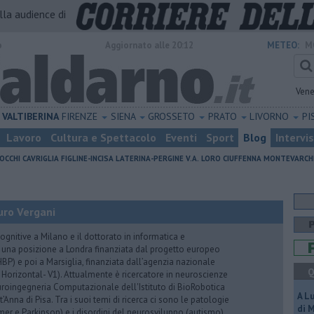
alla audience di
o
Aggiornato alle 20:12
METEO:
M
Vene
VALTIBERINA
FIRENZE
SIENA
GROSSETO
PRATO
LIVORNO
PI
Lavoro
Cultura e Spettacolo
Eventi
Sport
Blog
Intervi
OCCHI
CAVRIGLIA
FIGLINE-INCISA
LATERINA-PERGINE V.A.
LORO CIUFFENNA
MONTEVARCH
uro Vergani
ognitive a Milano e il dottorato in informatica e
 una posizione a Londra finanziata dal progetto europeo
P) e poi a Marsiglia, finanziata dall’agenzia nazionale
Q
 Horizontal- V1). Attualmente è ricercatore in neuroscienze
euroingegneria Computazionale dell'Istituto di BioRobotica
A L
Anna di Pisa. Tra i suoi temi di ricerca ci sono le patologie
di 
er e Parkinson) e i disordini del neurosviluppo (autismo),