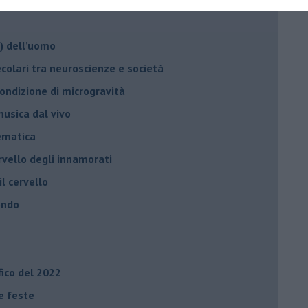
o) dell’uomo
ecolari tra neuroscienze e società
 condizione di microgravità
usica dal vivo
tematica
rvello degli innamorati
il cervello
ondo
fico del 2022
le feste