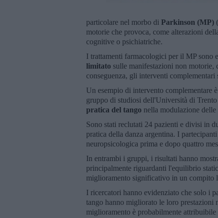
particolare nel morbo di
Parkinson (MP)
motorie che provoca, come alterazioni della 
cognitive o psichiatriche.
I trattamenti farmacologici per il MP sono 
limitato
sulle manifestazioni non motorie, co
conseguenza, gli interventi complementari s
Un esempio di intervento complementare è 
gruppo di studiosi dell'Università di Trento
pratica del tango
nella modulazione delle 
Sono stati reclutati 24 pazienti e divisi in d
pratica della danza argentina. I partecipant
neuropsicologica prima e dopo quattro mesi d
In entrambi i gruppi, i risultati hanno most
principalmente riguardanti l'equilibrio stati
miglioramento significativo in un compito l
I ricercatori hanno evidenziato che solo i p
tango hanno migliorato le loro prestazioni n
miglioramento è probabilmente attribuibile a