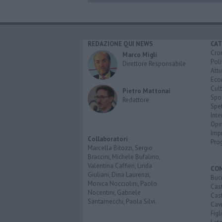
REDAZIONE QUI NEWS
CAT
Cro
Marco Migli
Poli
Direttore Responsabile
Attu
Eco
Cult
Pietro Mattonai
Spo
Redattore
Spet
Inte
Opi
Imp
Collaboratori
Pro
Marcella Bitozzi, Sergio
Braccini, Michele Bufalino,
Valentina Caffieri, Linda
CO
Giuliani, Dina Laurenzi,
Buc
Monica Nocciolini, Paolo
Cast
Nocentini, Gabriele
Cast
Santarnecchi, Paola Silvi.
Cavr
Figl