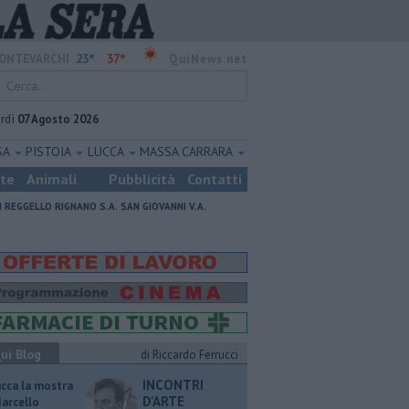
23°
37°
ONTEVARCHI
QuiNews.net
rdì
07 Agosto 2026
SA
PISTOIA
LUCCA
MASSA CARRARA
ste
Animali
Pubblicità
Contatti
I
REGGELLO
RIGNANO S.A.
SAN GIOVANNI V.A.
ui Blog
di Riccardo Ferrucci
INCONTRI
ucca la mostra
D'ARTE
Marcello