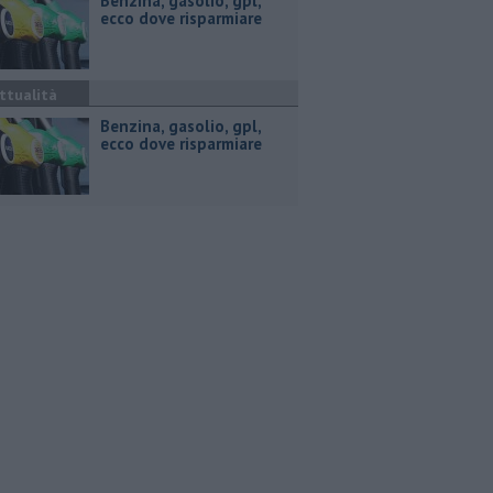
​Benzina, gasolio, gpl,
ecco dove risparmiare
ttualità
​Benzina, gasolio, gpl,
ecco dove risparmiare