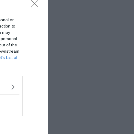
sonal or
ection to
ou may
 personal
out of the
 downstream
B’s List of