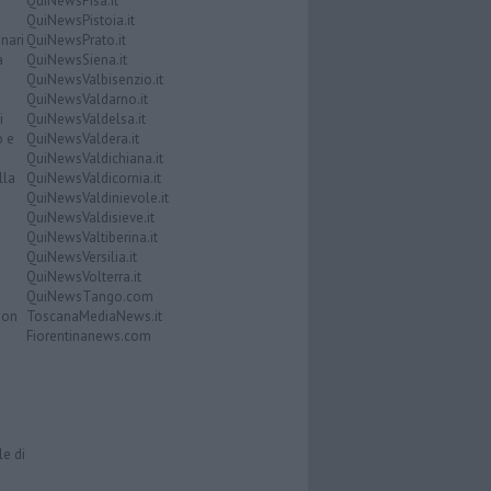
QuiNewsPisa.it
QuiNewsPistoia.it
nari
QuiNewsPrato.it
a
QuiNewsSiena.it
QuiNewsValbisenzio.it
QuiNewsValdarno.it
i
QuiNewsValdelsa.it
o e
QuiNewsValdera.it
QuiNewsValdichiana.it
lla
QuiNewsValdicornia.it
QuiNewsValdinievole.it
QuiNewsValdisieve.it
QuiNewsValtiberina.it
QuiNewsVersilia.it
QuiNewsVolterra.it
QuiNewsTango.com
Don
ToscanaMediaNews.it
Fiorentinanews.com
le di