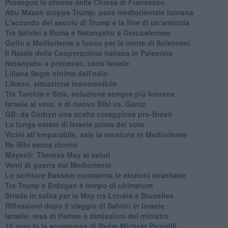
Prosegue la riforma della Chiesa di Francesco
Abu Mazen stoppa Trump: pace mediorientale lontana
L'accordo del secolo di Trump e la fine di un'amicizia
Tra Salvini a Roma e Netanyahu a Gerusalemme
Golfo e Medioriente a fuoco per la morte di Soleimani
Il Natale della Cooperazione italiana in Palestina
Netanyahu a processo, caos Israele
Liliana Segre vittima dell'odio
Libano, situazione insostenibile
Tra Turchia e Siria, soluzione sempre più lontana
Israele al voto, è di nuovo Bibi vs. Gantz
GB: da Corbyn una scelta coraggiosa pro-Brexit
La lunga estate di Israele prima del voto
Vicini all’irreparabile, sale la tensione in Medioriente
Re Bibi senza ritorno
Mayexit: Theresa May ai saluti
Venti di guerra dal Medioriente
Lo scrittore Bassem commenta le elezioni israeliane
Tra Trump e Erdogan è tempo di ultimatum
Strada in salita per la May tra Londra e Bruxelles
Riflessioni dopo il viaggio di Salvini in Israele
Israele: resa di Hamas e dimissioni del ministro
10 anni fa la scomparsa di Padre Michele Piccirilli