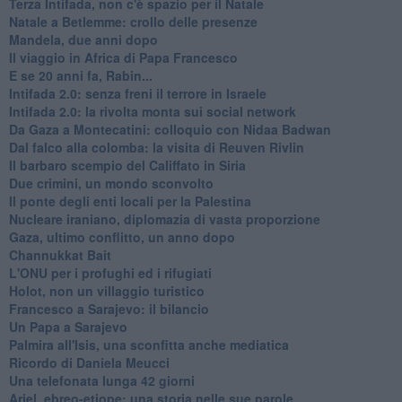
Terza Intifada, non c'è spazio per il Natale
Natale a Betlemme: crollo delle presenze
Mandela, due anni dopo
Il viaggio in Africa di Papa Francesco
E se 20 anni fa, Rabin...
Intifada 2.0: senza freni il terrore in Israele
Intifada 2.0: la rivolta monta sui social network
Da Gaza a Montecatini: colloquio con Nidaa Badwan
Dal falco alla colomba: la visita di Reuven Rivlin
Il barbaro scempio del Califfato in Siria
Due crimini, un mondo sconvolto
Il ponte degli enti locali per la Palestina
Nucleare iraniano, diplomazia di vasta proporzione
Gaza, ultimo conflitto, un anno dopo
Channukkat Bait
L'ONU per i profughi ed i rifugiati
Holot, non un villaggio turistico
Francesco a Sarajevo: il bilancio
Un Papa a Sarajevo
Palmira all'Isis, una sconfitta anche mediatica
Ricordo di Daniela Meucci
​Una telefonata lunga 42 giorni
​Ariel, ebreo-etiope: una storia nelle sue parole