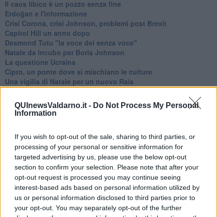
​Il caos libico è un pozzo senza fine
Erdoğan e l'informazione
Crisi Corona, crisi Johnson, problemi post Brexit
Capitol Hill un anno dopo
Desmond Tutu "la voce dei senza voce"
Natale da incubo per Boris Johnson
La questione Ucraina
Cipro, un ponte dove si mischiano le culture
Una vigilia di Natale per un nuovo Rais
La questione israelo-palestinese ignorata dal G20
Erdogan continua a sfidare l'Occidente
QUInewsValdarno.it -
Do Not Process My Personal
Libano, collasso economico e guerra civile
Information
Johnson, da Trump a Biden alla Brexit
L'AUKUS e il Quad
If you wish to opt-out of the sale, sharing to third parties, or
Biden, primo presidente USA non in guerra
processing of your personal or sensitive information for
Papa Bergoglio vedrà Viktor Orbán
targeted advertising by us, please use the below opt-out
Bennet, un giorno in attesa di Biden
section to confirm your selection. Please note that after your
Il ritorno dei talebani
opt-out request is processed you may continue seeing
​La lenta agonia del Libano
Sudafrica, è allarme alimentare
interest-based ads based on personal information utilized by
Usa di nuovo al centro della geopolitica internazionale
us or personal information disclosed to third parties prior to
L’appuntamento di Israele con il cambiamento
your opt-out. You may separately opt-out of the further
La farsa delle elezioni in Siria