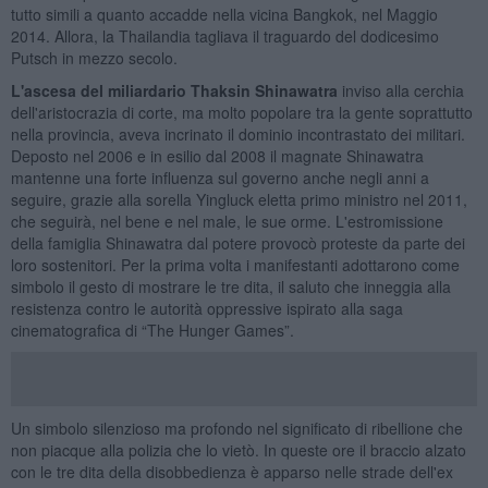
tutto simili a quanto accadde nella vicina Bangkok, nel Maggio
2014. Allora, la Thailandia tagliava il traguardo del dodicesimo
Putsch in mezzo secolo.
L'ascesa del miliardario Thaksin Shinawatra
inviso alla cerchia
dell'aristocrazia di corte, ma molto popolare tra la gente soprattutto
nella provincia, aveva incrinato il dominio incontrastato dei militari.
Deposto nel 2006 e in esilio dal 2008 il magnate Shinawatra
mantenne una forte influenza sul governo anche negli anni a
seguire, grazie alla sorella Yingluck eletta primo ministro nel 2011,
che seguirà, nel bene e nel male, le sue orme. L'estromissione
della famiglia Shinawatra dal potere provocò proteste da parte dei
loro sostenitori. Per la prima volta i manifestanti adottarono come
simbolo il gesto di mostrare le tre dita, il saluto che inneggia alla
resistenza contro le autorità oppressive ispirato alla saga
cinematografica di “The Hunger Games”.
Un simbolo silenzioso ma profondo nel significato di ribellione che
non piacque alla polizia che lo vietò. In queste ore il braccio alzato
con le tre dita della disobbedienza è apparso nelle strade dell'ex