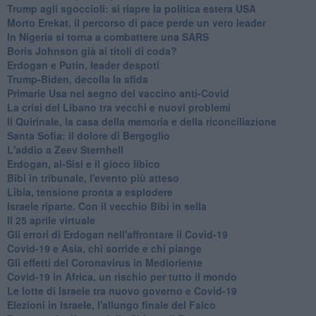
Trump agli sgoccioli: si riapre la politica estera USA
Morto Erekat, il percorso di pace perde un vero leader
In Nigeria si torna a combattere una SARS
Boris Johnson già ai titoli di coda?
Erdogan e Putin, leader despoti
Trump-Biden, decolla la sfida
Primarie Usa nel segno del vaccino anti-Covid
La crisi del Libano tra vecchi e nuovi problemi
Il Quirinale, la casa della memoria e della riconciliazione
Santa Sofia: il dolore di Bergoglio
L'addio a ​Zeev Sternhell
Erdogan, al-Sisi e il gioco libico
Bibi in tribunale, l'evento più atteso
Libia, tensione pronta a esplodere
Israele riparte. Con il vecchio Bibi in sella
Il 25 aprile virtuale
Gli errori di Erdogan nell'affrontare il Covid-19
Covid-19 e Asia, chi sorride e chi piange
Gli effetti del Coronavirus in Medioriente
Covid-19 in Africa, un rischio per tutto il mondo
Le lotte di Israele tra nuovo governo e Covid-19
Elezioni in Israele, l'allungo finale del Falco