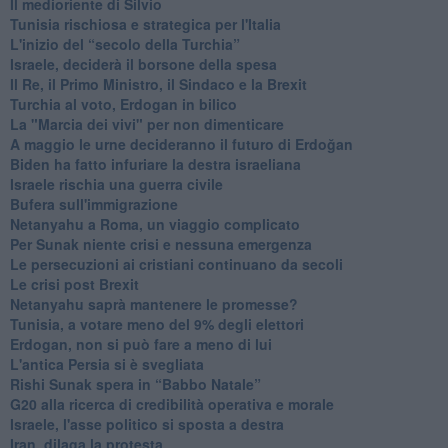
Il medioriente di Silvio
Tunisia rischiosa e strategica per l'Italia
L'inizio del “secolo della Turchia”
Israele, deciderà il borsone della spesa
Il Re, il Primo Ministro, il Sindaco e la Brexit
Turchia al voto, Erdogan in bilico
La "Marcia dei vivi" per non dimenticare
A maggio le urne decideranno il futuro di Erdoğan
Biden ha fatto infuriare la destra israeliana
Israele rischia una guerra civile
Bufera sull'immigrazione
Netanyahu a Roma, un viaggio complicato
Per Sunak niente crisi e nessuna emergenza
Le persecuzioni ai cristiani continuano da secoli
Le crisi post Brexit
Netanyahu saprà mantenere le promesse?
Tunisia, a votare meno del 9% degli elettori
Erdogan, non si può fare a meno di lui
L'antica Persia si è svegliata
Rishi Sunak spera in “Babbo Natale”
G20 alla ricerca di credibilità operativa e morale
Israele, l'asse politico si sposta a destra
Iran, dilaga la protesta