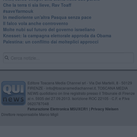
Che la terra ti sia lieve, Rav Toaff
​#saveYarmouk
​In medioriente un'altra Pasqua senza pace
​Il falco vola anche controvento
Molte nubi sul futuro del governo israeliano
Knesset: la campagna elettorale approda da Obama
Palestina: un conflitto dai molteplici approcci
Editore Toscana Media Channel srl - Via Dei Martelli, 8 - 50129
FIRENZE - info@toscanamediachannel.it. TOSCANA MEDIA
NEWS quotidiano on line registrato presso il Tribunale di Firenze
al n. 5935 del 27.09.2013. Iscrizione ROC 22105 - C.F. e P.Iva
0620787048
Fatturazione Elettronica M5UXCR1 |
Privacy Nielsen
Direttore responsabile Marco Migli
Powered by
Aperion.it