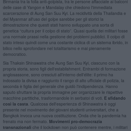
Birmania tra la folla anti-golpista, tra le persone affacciate ai balconi
delle case di Yangon e Mandalay che chiedono l'immediata
scarcerazione di Aung San Suu Kyi. La recidività della Thailandia e
del Myanmar all'uso del golpe sarebbe per gli storici la
dimostrazione che questi stati hanno sviluppato una sorta di
genetica “cultura per il colpo di stato”. Quasi quella dei militari fosse
una normale prassi nella gestione dei problemi pubblici. Il colpo di
stato inteso quindi come una costante ciclica di un sistema ibrido, in
bilico nello sprofondare nel totalitarismo e mai pienamente
democratico.
Sia Thaksin Shinawatra che Aung San Suu Kyi, ciascuno con la
propria storia, sono figli dell'establishment. Entrambi di formazione
anglosassone, sono cresciuti all'interno dell'élite: il primo ha
indossato la divisa e raggiunto il rango di alto ufficiale di polizia, la
seconda è figlia del generale che guidò l'indipendenza. Hanno
saputo sfruttare la propria immagine per organizzare le rispettive
macchine partitiche, trasformandole in serbatoi di voti.
E sfidando
così la casta
. Qualcosa dell'esperienza di Shinawatra è oggi
presente nel movimento dei giovani studenti universitari, che a
Bangkok invoca una nuova costituzione. Onda che la pandemia ha
frenato ma non fermato.
Movimenti pro-democrazia
transnazionali
che il lockdown non può contenere mentre, i militari