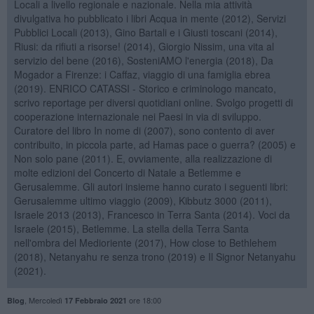
Locali a livello regionale e nazionale. Nella mia attività
divulgativa ho pubblicato i libri Acqua in mente (2012), Servizi
Pubblici Locali (2013), Gino Bartali e i Giusti toscani (2014),
Riusi: da rifiuti a risorse! (2014), Giorgio Nissim, una vita al
servizio del bene (2016), SosteniAMO l'energia (2018), Da
Mogador a Firenze: i Caffaz, viaggio di una famiglia ebrea
(2019). ENRICO CATASSI - Storico e criminologo mancato,
scrivo reportage per diversi quotidiani online. Svolgo progetti di
cooperazione internazionale nei Paesi in via di sviluppo.
Curatore del libro In nome di (2007), sono contento di aver
contribuito, in piccola parte, ad Hamas pace o guerra? (2005) e
Non solo pane (2011). E, ovviamente, alla realizzazione di
molte edizioni del Concerto di Natale a Betlemme e
Gerusalemme. Gli autori insieme hanno curato i seguenti libri:
Gerusalemme ultimo viaggio (2009), Kibbutz 3000 (2011),
Israele 2013 (2013), Francesco in Terra Santa (2014). Voci da
Israele (2015), Betlemme. La stella della Terra Santa
nell'ombra del Medioriente (2017), How close to Bethlehem
(2018), Netanyahu re senza trono (2019) e Il Signor Netanyahu
(2021).
,
Mercoledì
ore 18:00
Blog
17 Febbraio 2021