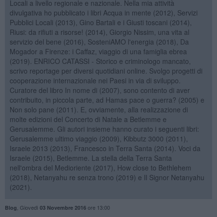
Locali a livello regionale e nazionale. Nella mia attività
divulgativa ho pubblicato i libri Acqua in mente (2012), Servizi
Pubblici Locali (2013), Gino Bartali e i Giusti toscani (2014),
Riusi: da rifiuti a risorse! (2014), Giorgio Nissim, una vita al
servizio del bene (2016), SosteniAMO l'energia (2018), Da
Mogador a Firenze: i Caffaz, viaggio di una famiglia ebrea
(2019). ENRICO CATASSI - Storico e criminologo mancato,
scrivo reportage per diversi quotidiani online. Svolgo progetti di
cooperazione internazionale nei Paesi in via di sviluppo.
Curatore del libro In nome di (2007), sono contento di aver
contribuito, in piccola parte, ad Hamas pace o guerra? (2005) e
Non solo pane (2011). E, ovviamente, alla realizzazione di
molte edizioni del Concerto di Natale a Betlemme e
Gerusalemme. Gli autori insieme hanno curato i seguenti libri:
Gerusalemme ultimo viaggio (2009), Kibbutz 3000 (2011),
Israele 2013 (2013), Francesco in Terra Santa (2014). Voci da
Israele (2015), Betlemme. La stella della Terra Santa
nell'ombra del Medioriente (2017), How close to Bethlehem
(2018), Netanyahu re senza trono (2019) e Il Signor Netanyahu
(2021).
,
Giovedì
ore 13:00
Blog
03 Novembre 2016