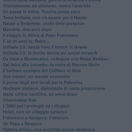
Cristianesimo ed ebraismo, nasce l'amicizia
Un paese in bilico, Turchia senza pace
Terza Intifada, non c'è spazio per il Natale
Natale a Betlemme: crollo delle presenze
Mandela, due anni dopo
Il viaggio in Africa di Papa Francesco
E se 20 anni fa, Rabin...
Intifada 2.0: senza freni il terrore in Israele
Intifada 2.0: la rivolta monta sui social network
Da Gaza a Montecatini: colloquio con Nidaa Badwan
Dal falco alla colomba: la visita di Reuven Rivlin
Il barbaro scempio del Califfato in Siria
Due crimini, un mondo sconvolto
Il ponte degli enti locali per la Palestina
Nucleare iraniano, diplomazia di vasta proporzione
Gaza, ultimo conflitto, un anno dopo
Channukkat Bait
L'ONU per i profughi ed i rifugiati
Holot, non un villaggio turistico
Francesco a Sarajevo: il bilancio
Un Papa a Sarajevo
Palmira all'Isis, una sconfitta anche mediatica