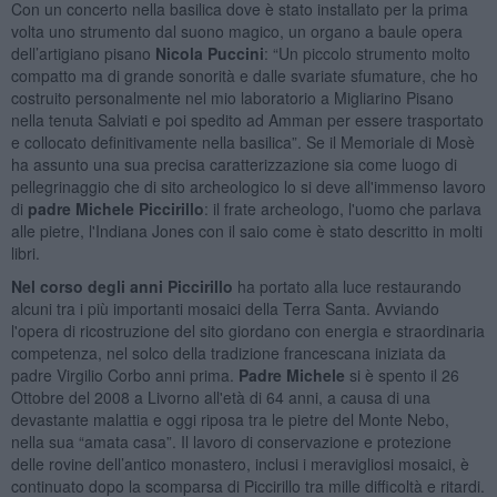
Con un concerto nella basilica dove è stato installato per la prima
volta uno strumento dal suono magico, un organo a baule opera
dell’artigiano pisano
Nicola Puccini
: “Un piccolo strumento molto
compatto ma di grande sonorità e dalle svariate sfumature, che ho
costruito personalmente nel mio laboratorio a Migliarino Pisano
nella tenuta Salviati e poi spedito ad Amman per essere trasportato
e collocato definitivamente nella basilica”. Se il Memoriale di Mosè
ha assunto una sua precisa caratterizzazione sia come luogo di
pellegrinaggio che di sito archeologico lo si deve all'immenso lavoro
di
padre Michele Piccirillo
: il frate archeologo, l'uomo che parlava
alle pietre, l'Indiana Jones con il saio come è stato descritto in molti
libri.
Nel corso degli anni Piccirillo
ha portato alla luce restaurando
alcuni tra i più importanti mosaici della Terra Santa. Avviando
l'opera di ricostruzione del sito giordano con energia e straordinaria
competenza, nel solco della tradizione francescana iniziata da
padre Virgilio Corbo anni prima.
Padre Michele
si è spento il 26
Ottobre del 2008 a Livorno all'età di 64 anni, a causa di una
devastante malattia e oggi riposa tra le pietre del Monte Nebo,
nella sua “amata casa”. Il lavoro di conservazione e protezione
delle rovine dell’antico monastero, inclusi i meravigliosi mosaici, è
continuato dopo la scomparsa di Piccirillo tra mille difficoltà e ritardi.