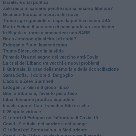
Israele: è crisi politica
Zaki resta in carcere: perchè non si riesce a liberare?
Bilancio: Europa alla prova del nove
Trump agli sgoccioli: si riapre la politica estera USA
Morto Erekat, il percorso di pace perde un vero leader
In Nigeria si torna a combattere una SARS
Boris Johnson già ai titoli di coda?
Erdogan e Putin, leader despoti
Trump-Biden, decolla la sfida
Primarie Usa nel segno del vaccino anti-Covid
La crisi del Libano tra vecchi e nuovi problemi
Il Quirinale, la casa della memoria e della riconciliazione
Santa Sofia: il dolore di Bergoglio
L'addio a ​Zeev Sternhell
Erdogan, al-Sisi e il gioco libico
Bibi in tribunale, l'evento più atteso
Libia, tensione pronta a esplodere
Israele riparte. Con il vecchio Bibi in sella
Il 25 aprile virtuale
Gli errori di Erdogan nell'affrontare il Covid-19
Covid-19 e Asia, chi sorride e chi piange
Gli effetti del Coronavirus in Medioriente
Covid-19 in Africa, un rischio per tutto il mondo