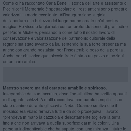
Come ci ha raccontato Carla Benelli, storica dell'arte e assistente di
Piccirillo: “Il Memoriale è spettacolare e i resti antichi sono protetti e
valorizzati in modo eccellente. All’inaugurazione la gioia
dell’apertura e la bellezza del luogo hanno creato un'atmosfera
magica. Ho vissuto la giornata con un profondo senso di gratitudine
per Padre Michele, pensando a come tutto il nostro lavoro di
conservazione e valorizzazione del patrimonio culturale della
regione sia stato avviato da lui, sentendo la sua forte presenza ma
anche con grande nostalgia, per l’insostenibile peso della perdita”.
Anche per chi scrive quel piccolo frate è stato un pozzo di nozioni
ed un caro amico.
Maestro severo ma dal carattere amabile e spiritoso
.
Inseparabile dal suo taccuino, dove fino all'ultimo ha scritto appunti
o disegnato schizzi. A molti raccontava con parole semplici il suo
stato d'animo durante gli scavi al Nebo. Quando sentiva che il
mosaico era vicino fermava tutti e da solo proseguiva il lavoro:
“prendeva in mano la cazzuola e delicatamente toglieva la terra,
fino a che non arrivava a quella superficie dai mille colori”. Una
persona indimenticabile che ha saputo, con lungimiranza, intuire le