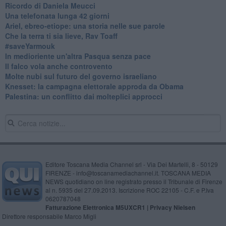
Ricordo di Daniela Meucci
​Una telefonata lunga 42 giorni
​Ariel, ebreo-etiope: una storia nelle sue parole
Che la terra ti sia lieve, Rav Toaff
​#saveYarmouk
​In medioriente un'altra Pasqua senza pace
​Il falco vola anche controvento
Molte nubi sul futuro del governo israeliano
Knesset: la campagna elettorale approda da Obama
Palestina: un conflitto dai molteplici approcci
Editore Toscana Media Channel srl - Via Dei Martelli, 8 - 50129
FIRENZE - info@toscanamediachannel.it. TOSCANA MEDIA
NEWS quotidiano on line registrato presso il Tribunale di Firenze
al n. 5935 del 27.09.2013. Iscrizione ROC 22105 - C.F. e P.Iva
0620787048
Fatturazione Elettronica M5UXCR1 |
Privacy Nielsen
Direttore responsabile Marco Migli