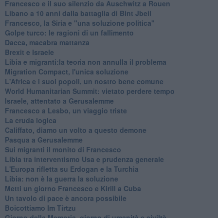
Francesco e il suo silenzio da Auschwitz a Rouen
Libano a 10 anni dalla battaglia di Bint Jbeil
Francesco, la Siria e "una soluzione politica"
Golpe turco: le ragioni di un fallimento
Dacca, macabra mattanza
Brexit e Israele
Libia e migranti:la teoria non annulla il problema
Migration Compact, l'unica soluzione
L'Africa e i suoi popoli, un nostro bene comune
World Humanitarian Summit: vietato perdere tempo
Israele, attentato a Gerusalemme
Francesco a Lesbo, un viaggio triste
La cruda logica
Califfato, diamo un volto a questo demone
Pasqua a Gerusalemme
Sui migranti il monito di Francesco
Libia tra interventismo Usa e prudenza generale
L'Europa rifletta su Erdogan e la Turchia
Libia: non è la guerra la soluzione
Metti un giorno Francesco e Kirill a Cuba
Un tavolo di pace è ancora possibile
Boicottiamo Im Tirtzu
Giorno della Memoria, giorno di umanità e civiltà