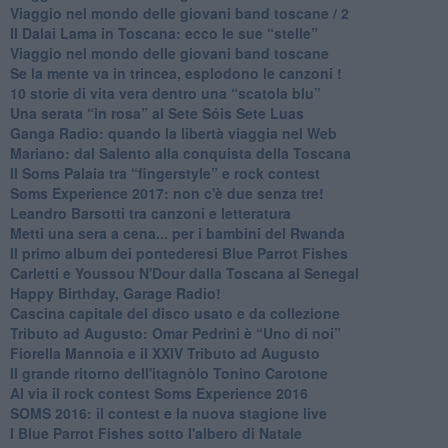
​Viaggio nel mondo delle giovani band toscane / 2
Il Dalai Lama in Toscana: ecco le sue “stelle”
Viaggio nel mondo delle giovani band toscane
Se la mente va in trincea, esplodono le canzoni !
​10 storie di vita vera dentro una “scatola blu”
​Una serata “in rosa” al Sete Sóis Sete Luas
Ganga Radio: quando la libertà viaggia nel Web
Mariano: dal Salento alla conquista della Toscana
​Il Soms Palaia tra “fingerstyle” e rock contest
Soms Experience 2017: non c'è due senza tre!
​Leandro Barsotti tra canzoni e letteratura
​Metti una sera a cena... per i bambini del Rwanda
​Il primo album dei pontederesi Blue Parrot Fishes
Carletti e Youssou N'Dour dalla Toscana al Senegal
Happy Birthday, Garage Radio!
​Cascina capitale del disco usato e da collezione
Tributo ad Augusto: Omar Pedrini è “Uno di noi”
​Fiorella Mannoia e il XXIV Tributo ad Augusto
Il grande ritorno dell'itagnòlo Tonino Carotone
​Al via il rock contest Soms Experience 2016
​SOMS 2016: il contest e la nuova stagione live
I Blue Parrot Fishes sotto l'albero di Natale