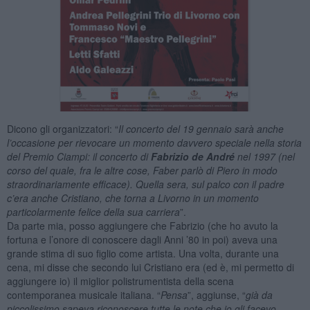
Dicono gli organizzatori: “
Il concerto del 19 gennaio sarà anche
l’occasione per rievocare un momento davvero speciale nella storia
del Premio Ciampi: il concerto di
Fabrizio de André
nel 1997 (nel
corso del quale, fra le altre cose, Faber parlò di Piero in modo
straordinariamente efficace). Quella sera, sul palco con il padre
c’era anche Cristiano, che torna a Livorno in un momento
particolarmente felice della sua carriera
”.
Da parte mia, posso aggiungere che Fabrizio (che ho avuto la
fortuna e l’onore di conoscere dagli Anni ’80 in poi) aveva una
grande stima di suo figlio come artista. Una volta, durante una
cena, mi disse che secondo lui Cristiano era (ed è, mi permetto di
aggiungere io) il miglior polistrumentista della scena
contemporanea musicale italiana. “
Pensa
”, aggiunse, “
già da
piccolissimo sapeva riconoscere tutte le note che io gli facevo