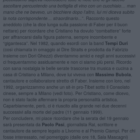
ascoltare percuotendo una bottiglia di vino con un cucchiaio… man
mano che ne bevevo, un bicchiere dopo l’altro, lui mi diceva subito
la nota corrispondente… straordinario...
”. Racconto questo
aneddoto (che la dice lunga sulla passione di Faber per il buon
nettare) per ricordare che Cristiano ha dovuto “combattere” forte
per affrancarsi dalla figura paterna, sempre incombente e
“gigantesca”. Nel 1982, quando esordì con la band
Tempi Duri
(così chiamata in omaggio ai Dire Straits e prodotta da Fabrizio
insieme con Dori Ghezzi) diventammo amici e negli anni successivi
ci frequentammo assiduamente e non ci siamo più persi. Ricordo
con sana nostalgia le belle serate trascorse tra musica e cucina a
casa di Cristiano a Milano, dove lui viveva con
Massimo Bubola
,
cantautore e collaboratore stretto di Faber. Insieme con loro, nel
1992, organizzammo anche un sit-in pro-Tibet sotto il Consolato
cinese, sempre a Milano (vedi foto). Per Cristiano, come dicevo,
non è stato facile affermare la propria personalità artistica.
Caparbiamente, però, ci è riuscito alla grande nei due decenni
successivi alla morte del padre (11 gennaio 1999).
Per concludere, mi piace ricordare che la serata del 19 gennaio
sarà presentata da
Paolo Pasi
, giornalista Rai, scrittore e
cantautore da sempre legato a LIvorno e al Premio Ciampi. Per chi
fosse interessato, nel pomeriggio (dalle ore 18, Sala Mascagni)