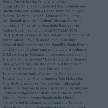
Bruno Casini: la vita, l'amore, le canzoni
​Lungo i binari,alla conquista del Sogno Americano
​Quella volta con Arafat e Renzo Maffei nel bunker
​Evento - Nomadi live per l'Anno del Dalai Lama
Jerì-Barsali: quando “l'Attimo” diventa Canzone
Il ritorno di Finaz, chitarrista della Bandabardò
Andrea Bocelli sul palco degli MTV EMA 2015
CONTRORADIO vince la gara del progetto "100 band"
Marco Alberti, travolto da un insolito destino
Canzoni da Oscar per Andrea Bocelli e Paola Bivona
La Valdera per 3 giorni sarà una piccola Woodstock
S.O.S musica in Toscana: un percorso a ostacoli
​Toscana suona giovane? La risposta della Regione
Caro governatore, che fine ha fatto il tuo post ?
S.O.S. in chiave rock: caro Enrico ti scrivo...
Tu chiamale se vuoi... Canzoni da Marciapiede!
​Tutta la magia del Mediterraneo a Villa Malaspina
​Pino Scotto: un rocker “duro e puro” alla mèta!
​Quando la Canzone fa rima con Kafka e Rivoluzione
​Fortis:la “lunga corsa” di un cantautore di razza
Alice e il Premio Internazionale della Libertà
​L'incanto del Mediterraneo abbraccia la Toscana
​Diego Spagnoli e la “macchina da guerra” di Vasco