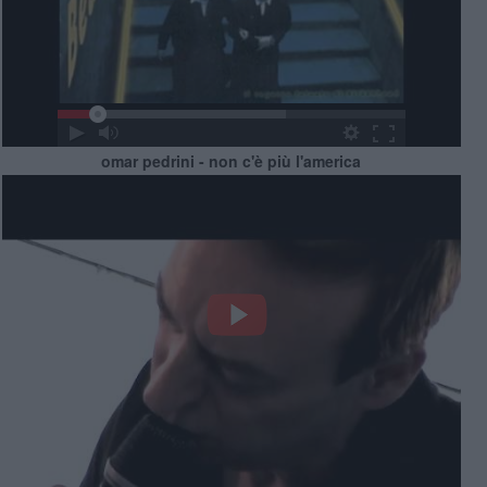
omar pedrini - non c'è più l'america