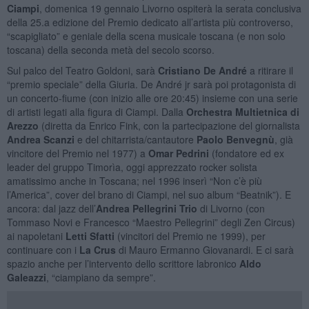
Ciampi
, domenica 19 gennaio Livorno ospiterà la serata conclusiva
della 25.a edizione del Premio dedicato all’artista più controverso,
“scapigliato” e geniale della scena musicale toscana (e non solo
toscana) della seconda metà del secolo scorso.
Sul palco del Teatro Goldoni, sarà
Cristiano De André
a ritirare il
“premio speciale” della Giuria. De André jr sarà poi protagonista di
un concerto-fiume (con inizio alle ore 20:45) insieme con una serie
di artisti legati alla figura di Ciampi. Dalla
Orchestra Multietnica di
Arezzo
(diretta da Enrico Fink, con la partecipazione del giornalista
Andrea Scanzi
e del chitarrista/cantautore
Paolo Benvegnù
, già
vincitore del Premio nel 1977) a
Omar Pedrini
(fondatore ed ex
leader del gruppo Timorìa, oggi apprezzato rocker solista
amatissimo anche in Toscana; nel 1996 inserì “Non c’è più
l’America”, cover del brano di Ciampi, nel suo album “Beatnik”). E
ancora: dal jazz dell’
Andrea Pellegrini Trio
di Livorno (con
Tommaso Novi e Francesco “Maestro Pellegrini” degli Zen Circus)
ai napoletani
Letti Sfatti
(vincitori del Premio ne 1999), per
continuare con i
La Crus
di Mauro Ermanno Giovanardi. E ci sarà
spazio anche per l’intervento dello scrittore labronico
Aldo
Galeazzi
, “ciampiano da sempre”.