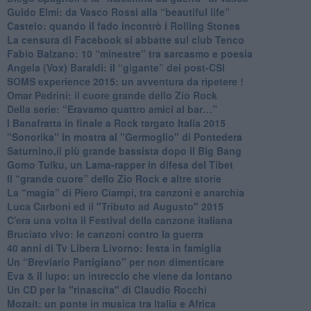
​Guido Elmi: da Vasco Rossi alla “beautiful life”
​Castelo: quando il fado incontrò i Rolling Stones
La censura di Facebook si abbatte sul club Tenco
Fabio Balzano: 10 “minestre” tra sarcasmo e poesia
Angela (Vox) Baraldi: il “gigante” dei post-CSI
​SOMS experience 2015: un avventura da ripetere !
Omar Pedrini: il cuore grande dello Zio Rock
Della serie: “Eravamo quattro amici al bar…”
I Banafratta in finale a Rock targato Italia 2015
"Sonorika" in mostra al "Germoglio" di Pontedera
​Saturnino,il più grande bassista dopo il Big Bang
​Gomo Tulku, un Lama-rapper in difesa del Tibet
​Il “grande cuore” dello Zio Rock e altre storie
La “magia” di Piero Ciampi, tra canzoni e anarchia
Luca Carboni ed il "Tributo ad Augusto" 2015
C'era una volta il Festival della canzone italiana
Bruciato vivo: le canzoni contro la guerra
40 anni di Tv Libera Livorno: festa in famiglia
Un “Breviario Partigiano” per non dimenticare
Eva & il lupo: un intreccio che viene da lontano
Un CD per la "rinascita" di Claudio Rocchi
Mozait: un ponte in musica tra Italia e Africa