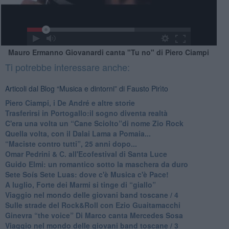
Mauro Ermanno Giovanardi canta "Tu no" di Piero Ciampi
Ti potrebbe interessare anche:
Articoli dal Blog “Musica e dintorni” di Fausto Pirìto
​Piero Ciampi, i De André e altre storie
​Trasferirsi in Portogallo:il sogno diventa realtà
​C'era una volta un “Cane Sciolto”di nome Zio Rock
Quella volta, con il Dalai Lama a Pomaia...
​“Maciste contro tutti”, 25 anni dopo...
​Omar Pedrini & C. all'Ecofestival di Santa Luce
Guido Elmi: un romantico sotto la maschera da duro
Sete Soís Sete Luas: dove c'è Musica c'è Pace!
​A luglio, Forte dei Marmi si tinge di “giallo”
Viaggio nel mondo delle giovani band toscane / 4
Sulle strade del Rock&Roll con Ezio Guaitamacchi
​Ginevra “the voice” Di Marco canta Mercedes Sosa
Viaggio nel mondo delle giovani band toscane / 3