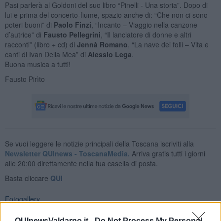
Pasi parlerà al Goldoni del suo libro “Pinelli - Una storia”. Dopo di
lui e prima del concerto-fiume, spazio anche di: “Che non ci sono
poteri buoni” di
Paolo Finzi
, “Incanto – Viaggio nella canzone
d’autrice” di
Fausto Pellegrini
, “Il lanciatore di donne e altri
racconti” (libro + cd) di
Jennà Romano
, “La nave dei folli – Vita e
canti di Ivan Della Mea” di
Alessio Lega
.
Buona musica a tutti!
Fausto Pirìto
Se vuoi leggere le notizie principali della Toscana iscriviti alla
Newsletter QUInews - ToscanaMedia.
Arriva gratis tutti i giorni
alle 20:00 direttamente nella tua casella di posta.
Basta cliccare
QUI
Fotogallery
QUInewsValdarno.it -
Do Not Process My Personal