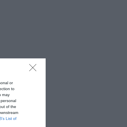
sonal or
ection to
ou may
 personal
out of the
 downstream
B’s List of