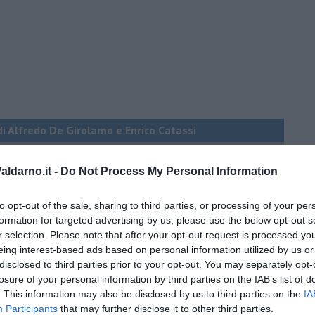
di Alfredo De Girolamo e Enrico Catassi
oriente
ldarno.it -
Do Not Process My Personal Information
iziato il 7 ottobre 2023
to opt-out of the sale, sharing to third parties, or processing of your per
formation for targeted advertising by us, please use the below opt-out s
ogan
r selection. Please note that after your opt-out request is processed y
eing interest-based ads based on personal information utilized by us or
onflitti
disclosed to third parties prior to your opt-out. You may separately opt-
losure of your personal information by third parties on the IAB’s list of
. This information may also be disclosed by us to third parties on the
IA
per l'Italia
Participants
that may further disclose it to other third parties.