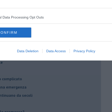
hia”
ella spesa
l Data Processing Opt Outs
daco e la Brexit
ico
CONFIRM
imenticare
il futuro di Erdoğan
Data Deletion
Data Access
Privacy Policy
stra israeliana
le
o complicato
suna emergenza
ontinuano da secoli
le promesse?