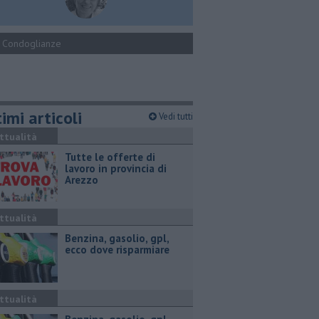
Condoglianze
imi articoli
Vedi tutti
ttualità
​Tutte le offerte di
lavoro in provincia di
Arezzo
ttualità
​Benzina, gasolio, gpl,
ecco dove risparmiare
ttualità