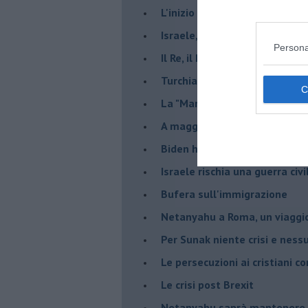
L'inizio del “secolo della Turc
Israele, deciderà il borsone d
Persona
Il Re, il Primo Ministro, il Sin
Turchia al voto, Erdogan in bil
La "Marcia dei vivi" per non d
A maggio le urne decideranno 
Biden ha fatto infuriare la de
Israele rischia una guerra civi
Bufera sull'immigrazione
Netanyahu a Roma, un viaggi
Per Sunak niente crisi e nes
Le persecuzioni ai cristiani c
Le crisi post Brexit
Netanyahu saprà mantenere 