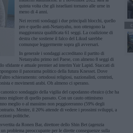
quinta volta che gli israeliani tornano alle urne in
meno di 4 anni.
Nei recenti sondaggi i due principali blocchi, quello
C
pro e quello anti-Netanyahu, non ottengono la
maggioranza qualificata 61 seggi. La coalizione di
destra che sostiene il falco del Likud sarebbe
comunque leggermente sopra gli avversari.
In generale i sondaggi accreditano il partito di
Netanyahu primo nel Paese, con almeno 8 seggi di
lo sfidante e attuale premier ad interim Yair Lapid. Staccati di
mpongono il panorama politico della futura Knesset. Dove
l'altro schieramento: ortodossi religiosi, nazionalisti, centristi,
 sionista e movimenti arabi. Oh almeno ci sperano.
l canonico sondaggio della vigilia del capodanno ebraico (che ha
 anno migliore di quello passato. Con un cauto ottimismo
ranno meglio o al massimo non peggioreranno (59% degli
contrario. Mentre, il 20% attende di vedere i prossimi sviluppi, a
lezioni politiche.
è avvertita da Ronen Bar, direttore dello Shin Bet (agenzia
ome un problema preoccupante per le dirette conseguenze sulla