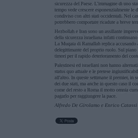
sicurezza del Paese. L'immagine di uno stat
tempo vede crescere esponenzialmente le div
condiviso con altri stati occidentali. Nel cas
potrebbero comportare ricadute a breve ter
Hezbollah e Iran sono un assillante impreve
della sicurezza israeliana infatti continuano
La Muqata di Ramallah replica accusando a 
delegittimante del proprio ruolo. Sul piano
timori per il rapido deterioramento del cont
Palestinesi ed israeliani non hanno alterna
status quo attuale e le pretese ingiustificab
all'altro. In queste settimane il premier, in
dei due stati, ma anche in questo caso il 
come del resto a Roma il motto omnia cum pr
pagarlo per raggiungere la pace.
Alfredo De Girolamo e Enrico Catassi