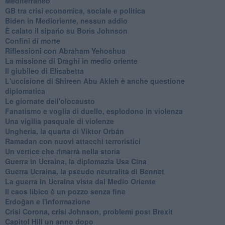
Mediterraneo
GB tra crisi economica, sociale e politica
Biden in Medioriente, nessun addio
È calato il sipario su Boris Johnson
Confini di morte
Riflessioni con Abraham Yehoshua
La missione di Draghi in medio oriente
Il giubileo di Elisabetta
L'uccisione di Shireen Abu Akleh è anche questione
diplomatica
Le giornate dell'olocausto
Fanatismo e voglia di duello, esplodono in violenza
Una vigilia pasquale di violenze
Ungheria, la quarta di Viktor Orbán
Ramadan con nuovi attacchi terroristici
Un vertice che rimarrà nella storia
Guerra in Ucraina, la diplomazia Usa Cina
Guerra Ucraina, la pseudo neutralità di Bennet
La guerra in Ucraina vista dal Medio Oriente
​Il caos libico è un pozzo senza fine
Erdoğan e l'informazione
Crisi Corona, crisi Johnson, problemi post Brexit
Capitol Hill un anno dopo