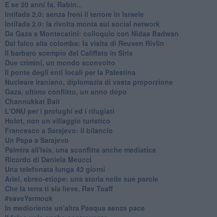
E se 20 anni fa, Rabin...
Intifada 2.0: senza freni il terrore in Israele
Intifada 2.0: la rivolta monta sui social network
Da Gaza a Montecatini: colloquio con Nidaa Badwan
Dal falco alla colomba: la visita di Reuven Rivlin
Il barbaro scempio del Califfato in Siria
Due crimini, un mondo sconvolto
Il ponte degli enti locali per la Palestina
Nucleare iraniano, diplomazia di vasta proporzione
Gaza, ultimo conflitto, un anno dopo
Channukkat Bait
L'ONU per i profughi ed i rifugiati
Holot, non un villaggio turistico
Francesco a Sarajevo: il bilancio
Un Papa a Sarajevo
Palmira all'Isis, una sconfitta anche mediatica
Ricordo di Daniela Meucci
​Una telefonata lunga 42 giorni
​Ariel, ebreo-etiope: una storia nelle sue parole
Che la terra ti sia lieve, Rav Toaff
​#saveYarmouk
​In medioriente un'altra Pasqua senza pace