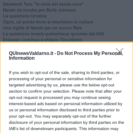
Desmond Tutu "la voce dei senza voce"
Natale da incubo per Boris Johnson
La questione Ucraina
Cipro, un ponte dove si mischiano le culture
Una vigilia di Natale per un nuovo Rais
La questione israelo-palestinese ignorata dal G20
Erdogan continua a sfidare l'Occidente
Libano, collasso economico e guerra civile
Johnson, da Trump a Biden alla Brexit
QUInewsValdarno.it -
Do Not Process My Personal
L'AUKUS e il Quad
Information
Biden, primo presidente USA non in guerra
Papa Bergoglio vedrà Viktor Orbán
If you wish to opt-out of the sale, sharing to third parties, or
Bennet, un giorno in attesa di Biden
processing of your personal or sensitive information for
Il ritorno dei talebani
targeted advertising by us, please use the below opt-out
​La lenta agonia del Libano
section to confirm your selection. Please note that after your
Sudafrica, è allarme alimentare
opt-out request is processed you may continue seeing
Usa di nuovo al centro della geopolitica internazionale
interest-based ads based on personal information utilized by
L’appuntamento di Israele con il cambiamento
us or personal information disclosed to third parties prior to
La farsa delle elezioni in Siria
In Medioriente non ci sono favole, solo realtà
your opt-out. You may separately opt-out of the further
Biden chiama ma Netanyahu non risponde
disclosure of your personal information by third parties on the
Niente di nuovo in Medioriente
IAB’s list of downstream participants. This information may