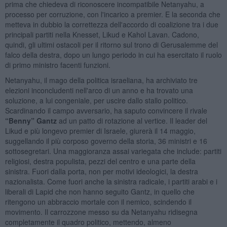
prima che chiedeva di riconoscere incompatibile Netanyahu, a
processo per corruzione, con l'incarico a premier. E la seconda che
metteva in dubbio la correttezza dell'accordo di coalizione tra i due
principali partiti nella Knesset, Likud e Kahol Lavan. Cadono,
quindi, gli ultimi ostacoli per il ritorno sul trono di Gerusalemme del
falco della destra, dopo un lungo periodo in cui ha esercitato il ruolo
di primo ministro facenti funzioni.
Netanyahu, il mago della politica israeliana, ha archiviato tre
elezioni inconcludenti nell'arco di un anno e ha trovato una
soluzione, a lui congeniale, per uscire dallo stallo politico.
Scardinando il campo avversario, ha saputo convincere il rivale
“Benny” Gantz
ad un patto di rotazione al vertice. Il leader del
Likud e più longevo premier di Israele, giurerà il 14 maggio,
suggellando il più corposo governo della storia, 36 ministri e 16
sottosegretari. Una maggioranza assai variegata che include: partiti
religiosi, destra populista, pezzi del centro e una parte della
sinistra. Fuori dalla porta, non per motivi ideologici, la destra
nazionalista. Come fuori anche la sinistra radicale, i partiti arabi e i
liberali di Lapid che non hanno seguito Gantz, in quello che
ritengono un abbraccio mortale con il nemico, scindendo il
movimento. Il carrozzone messo su da Netanyahu ridisegna
completamente il quadro politico, mettendo, almeno