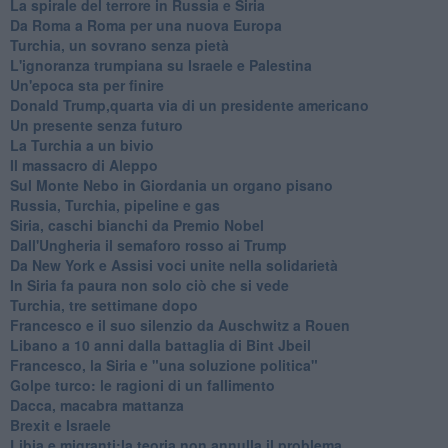
La spirale del terrore in Russia e Siria
Da Roma a Roma per una nuova Europa
Turchia, un sovrano senza pietà
L'ignoranza trumpiana su Israele e Palestina
Un'epoca sta per finire
Donald Trump,quarta via di un presidente americano
Un presente senza futuro
La Turchia a un bivio
Il massacro di Aleppo
Sul Monte Nebo in Giordania un organo pisano
Russia, Turchia, pipeline e gas
Siria, caschi bianchi da Premio Nobel
Dall'Ungheria il semaforo rosso ai Trump
Da New York e Assisi voci unite nella solidarietà
In Siria fa paura non solo ciò che si vede
Turchia, tre settimane dopo
Francesco e il suo silenzio da Auschwitz a Rouen
Libano a 10 anni dalla battaglia di Bint Jbeil
Francesco, la Siria e "una soluzione politica"
Golpe turco: le ragioni di un fallimento
Dacca, macabra mattanza
Brexit e Israele
Libia e migranti:la teoria non annulla il problema