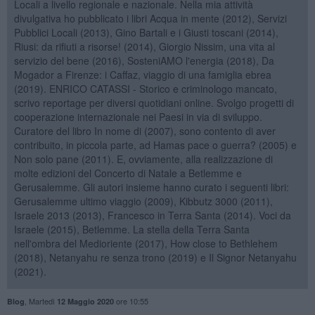
Locali a livello regionale e nazionale. Nella mia attività
divulgativa ho pubblicato i libri Acqua in mente (2012), Servizi
Pubblici Locali (2013), Gino Bartali e i Giusti toscani (2014),
Riusi: da rifiuti a risorse! (2014), Giorgio Nissim, una vita al
servizio del bene (2016), SosteniAMO l'energia (2018), Da
Mogador a Firenze: i Caffaz, viaggio di una famiglia ebrea
(2019). ENRICO CATASSI - Storico e criminologo mancato,
scrivo reportage per diversi quotidiani online. Svolgo progetti di
cooperazione internazionale nei Paesi in via di sviluppo.
Curatore del libro In nome di (2007), sono contento di aver
contribuito, in piccola parte, ad Hamas pace o guerra? (2005) e
Non solo pane (2011). E, ovviamente, alla realizzazione di
molte edizioni del Concerto di Natale a Betlemme e
Gerusalemme. Gli autori insieme hanno curato i seguenti libri:
Gerusalemme ultimo viaggio (2009), Kibbutz 3000 (2011),
Israele 2013 (2013), Francesco in Terra Santa (2014). Voci da
Israele (2015), Betlemme. La stella della Terra Santa
nell'ombra del Medioriente (2017), How close to Bethlehem
(2018), Netanyahu re senza trono (2019) e Il Signor Netanyahu
(2021).
,
Martedì
ore 10:55
Blog
12 Maggio 2020