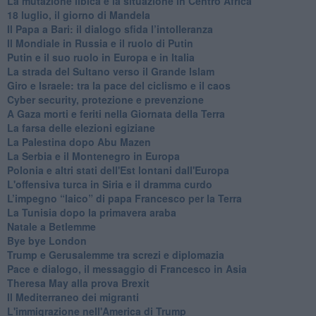
La mutazione libica e la situazione in Centro Africa
18 luglio, il giorno di Mandela
Il Papa a Bari: il dialogo sfida l’intolleranza
Il Mondiale in Russia e il ruolo di Putin
Putin e il suo ruolo in Europa e in Italia
La strada del Sultano verso il Grande Islam
Giro e Israele: tra la pace del ciclismo e il caos
Cyber security, protezione e prevenzione
A Gaza morti e feriti nella Giornata della Terra
La farsa delle elezioni egiziane
La Palestina dopo Abu Mazen
La Serbia e il Montenegro in Europa
Polonia e altri stati dell'Est lontani dall'Europa
L'offensiva turca in Siria e il dramma curdo
L’impegno “laico” di papa Francesco per la Terra
La Tunisia dopo la primavera araba
Natale a Betlemme
Bye bye London
Trump e Gerusalemme tra screzi e diplomazia
Pace e dialogo, il messaggio di Francesco in Asia
Theresa May alla prova Brexit
Il Mediterraneo dei migranti
L'immigrazione nell'America di Trump