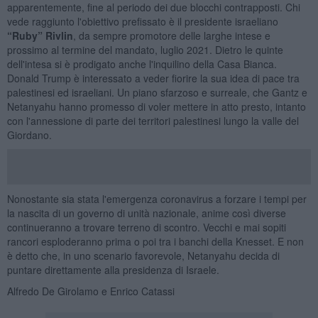
apparentemente, fine al periodo dei due blocchi contrapposti. Chi
vede raggiunto l'obiettivo prefissato è il presidente israeliano
“Ruby” Rivlin
, da sempre promotore delle larghe intese e
prossimo al termine del mandato, luglio 2021. Dietro le quinte
dell'intesa si è prodigato anche l'inquilino della Casa Bianca.
Donald Trump è interessato a veder fiorire la sua idea di pace tra
palestinesi ed israeliani. Un piano sfarzoso e surreale, che Gantz e
Netanyahu hanno promesso di voler mettere in atto presto, intanto
con l'annessione di parte dei territori palestinesi lungo la valle del
Giordano.
Nonostante sia stata l'emergenza coronavirus a forzare i tempi per
la nascita di un governo di unità nazionale, anime così diverse
continueranno a trovare terreno di scontro. Vecchi e mai sopiti
rancori esploderanno prima o poi tra i banchi della Knesset. E non
è detto che, in uno scenario favorevole, Netanyahu decida di
puntare direttamente alla presidenza di Israele.
Alfredo De Girolamo e Enrico Catassi