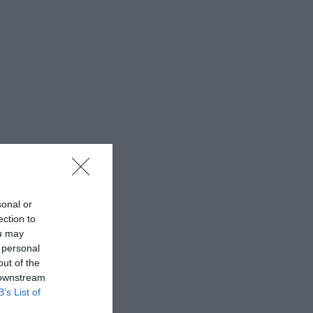
sonal or
ection to
ou may
 personal
out of the
 downstream
B’s List of