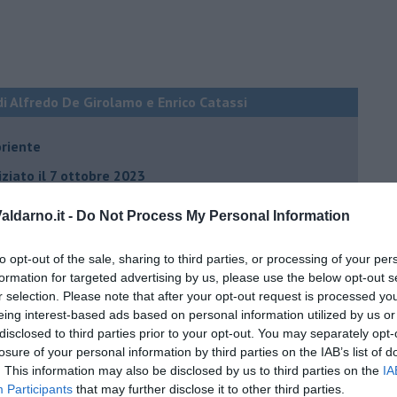
di Alfredo De Girolamo e Enrico Catassi
oriente
iziato il 7 ottobre 2023
ldarno.it -
Do Not Process My Personal Information
ogan
to opt-out of the sale, sharing to third parties, or processing of your per
onflitti
formation for targeted advertising by us, please use the below opt-out s
r selection. Please note that after your opt-out request is processed y
eing interest-based ads based on personal information utilized by us or
per l'Italia
disclosed to third parties prior to your opt-out. You may separately opt-
hia”
losure of your personal information by third parties on the IAB’s list of
. This information may also be disclosed by us to third parties on the
IA
ella spesa
Participants
that may further disclose it to other third parties.