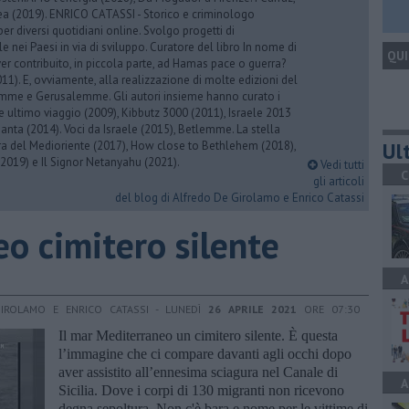
rea (2019). ENRICO CATASSI - Storico e criminologo
er diversi quotidiani online. Svolgo progetti di
 nei Paesi in via di sviluppo. Curatore del libro In nome di
QUI
er contribuito, in piccola parte, ad Hamas pace o guerra?
1). E, ovviamente, alla realizzazione di molte edizioni del
emme e Gerusalemme. Gli autori insieme hanno curato i
 ultimo viaggio (2009), Kibbutz 3000 (2011), Israele 2013
Santa (2014). Voci da Israele (2015), Betlemme. La stella
Ult
ra del Medioriente (2017), How close to Bethlehem (2018),
2019) e Il Signor Netanyahu (2021).
Vedi tutti
C
gli articoli
del blog di Alfredo De Girolamo e Enrico Catassi
o cimitero silente
A
IROLAMO E ENRICO CATASSI - LUNEDÌ
26 APRILE 2021
ORE 07:30
Il mar Mediterraneo un cimitero silente. È questa
l’immagine che ci compare davanti agli occhi dopo
aver assistito all’ennesima sciagura nel Canale di
A
Sicilia. Dove i corpi di 130 migranti non ricevono
degna sepoltura. Non c'è bara e nome per le vittime di