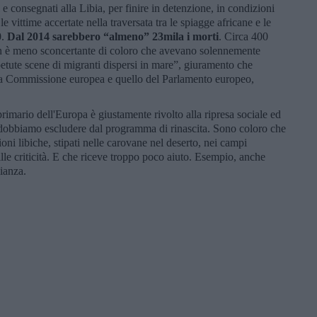
i e consegnati alla Libia, per finire in detenzione, in condizioni
le vittime accertate nella traversata tra le spiagge africane e le
0.
Dal 2014 sarebbero “almeno” 23mila i morti
. Circa 400
non è meno sconcertante di coloro che avevano solennemente
etute scene di migranti dispersi in mare”, giuramento che
lla Commissione europea e quello del Parlamento europeo,
primario dell'Europa è giustamente rivolto alla ripresa sociale ed
dobbiamo escludere dal programma di rinascita. Sono coloro che
oni libiche, stipati nelle carovane nel deserto, nei campi
lle criticità. E che riceve troppo poco aiuto. Esempio, anche
ianza.