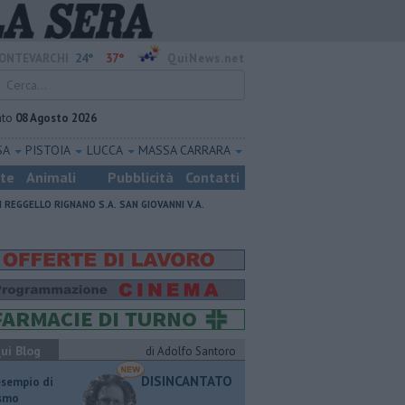
24°
37°
ONTEVARCHI
QuiNews.net
ato
08 Agosto 2026
SA
PISTOIA
LUCCA
MASSA CARRARA
ste
Animali
Pubblicità
Contatti
I
REGGELLO
RIGNANO S.A.
SAN GIOVANNI V.A.
ui Blog
di Adolfo Santoro
DISINCANTATO
esempio di
ismo