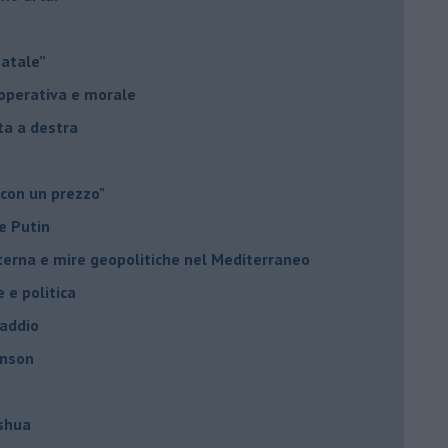
Natale”
à operativa e morale
sta a destra
 con un prezzo"
e Putin
nterna e mire geopolitiche nel Mediterraneo
e e politica
 addio
hnson
oshua