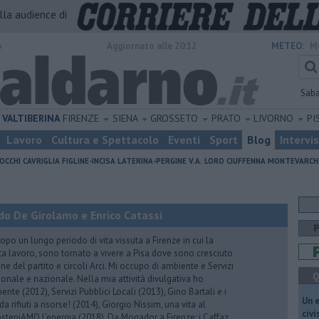
alla audience di
o
Aggiornato alle 20:12
METEO:
M
Sab
VALTIBERINA
FIRENZE
SIENA
GROSSETO
PRATO
LIVORNO
PI
Lavoro
Cultura e Spettacolo
Eventi
Sport
Blog
Intervi
OCCHI
CAVRIGLIA
FIGLINE-INCISA
LATERINA-PERGINE V.A.
LORO CIUFFENNA
MONTEVARCH
do De Girolamo e Enrico Catassi
 un lungo periodo di vita vissuta a Firenze in cui la
ta lavoro, sono tornato a vivere a Pisa dove sono cresciuto
one del partito e circoli Arci. Mi occupo di ambiente e Servizi
Q
gionale e nazionale. Nella mia attività divulgativa ho
ente (2012), Servizi Pubblici Locali (2013), Gino Bartali e i
​Un 
 da rifiuti a risorse! (2014), Giorgio Nissim, una vita al
civ
osteniAMO l'energia (2018), Da Mogador a Firenze: i Caffaz,