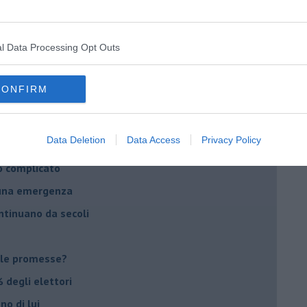
daco e la Brexit
ico
l Data Processing Opt Outs
imenticare
il futuro di Erdoğan
CONFIRM
stra israeliana
le
Data Deletion
Data Access
Privacy Policy
o complicato
suna emergenza
ontinuano da secoli
le promesse?
 degli elettori
no di lui