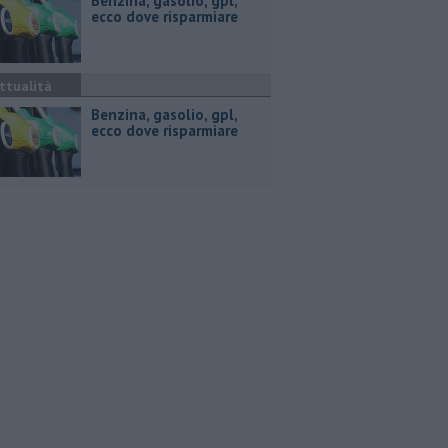
​Benzina, gasolio, gpl,
ecco dove risparmiare
ttualità
​Benzina, gasolio, gpl,
ecco dove risparmiare