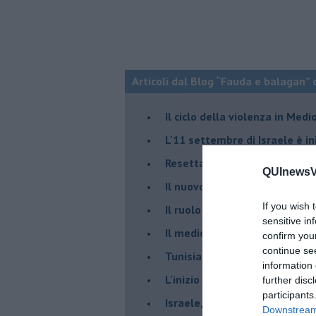
Articoli dal Blog “Fauda e balagan” 
Il ciclo della violenza in Medi
L'11 settembre di Israele è in
Resettare l’era di Netanyahu
QUInewsVa
​Il nuovo corso dell’era di Erd
If you wish 
Il ruolo delle diplomazie nei c
sensitive in
Il medioriente di Silvio
confirm you
continue se
Tunisia rischiosa e strategica 
information 
L'inizio del “secolo della Turc
further disc
participants
Israele, deciderà il borsone d
Downstream 