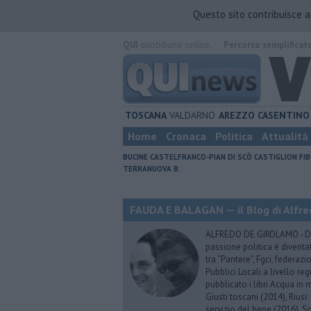
Questo sito contribuisce 
QUI
quotidiano online.
Percorso semplificat
TOSCANA
VALDARNO
AREZZO
CASENTINO
Home
Cronaca
Politica
Attualità
BUCINE
CASTELFRANCO-PIAN DI SCÒ
CASTIGLION FIB
TERRANUOVA B.
FAUDA E BALAGAN — il Blog di Alfre
ALFREDO DE GIROLAMO - Dopo
passione politica è diventa
tra “Pantere”, Fgci, federazi
Pubblici Locali a livello re
pubblicato i libri Acqua in m
Giusti toscani (2014), Riusi:
servizio del bene (2016), S