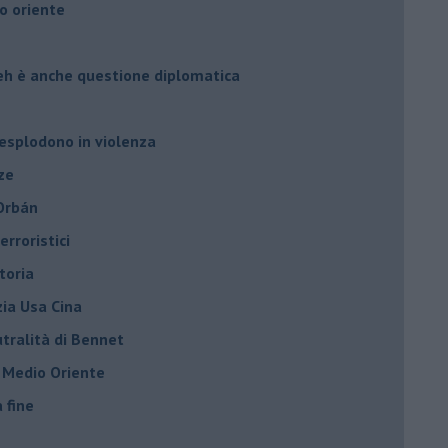
o oriente
leh è anche questione diplomatica
 esplodono in violenza
ze
 Orbán
rroristici
toria
zia Usa Cina
tralità di Bennet
l Medio Oriente
a fine