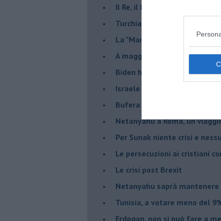
Il Re, il Primo Ministro, il Sin
Turchia al voto, Erdogan in bil
Persona
La "Marcia dei vivi" per non d
A maggio le urne decideranno 
Biden ha fatto infuriare la de
Israele rischia una guerra civi
Bufera sull'immigrazione
Netanyahu a Roma, un viaggi
Per Sunak niente crisi e nes
Le persecuzioni ai cristiani c
Le crisi post Brexit
Netanyahu saprà mantenere 
Tunisia, a votare meno del 9%
Erdogan, non si può fare a me