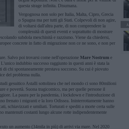
questa strage infinita. Disumana.
Vergognosa non solo per Italia, Malta, Cipro, Grecia
o Spagna ma per tutti gli Stati. Colpevoli di non agire,
A
di voltarsi dall'altra parte, di non comprendere la
complessità di questi eventi e soprattutto di mostrare
Mescolando subdola meschinità e razzismo. Viene da chiedersi,
uropee concrete in fatto di migrazione non ce ne sono, e non per
are. Salvo poi trovarsi come nell'operazione
Mare Nostrum
e
i. L'unico indubbio successo raggiunto in questi anni è stata la
i di chi spontaneamente prestava soccorso. Su cui è piovuto
dice del problema nulla.
studi gesuitico Astalli sottolinea che nel mondo ci sono 80milioni
ature e povertà. Suona tragicomico, ma per quelle persone il
ggiore. La paura per la pandemia, i lockdown e l'introduzione di
nno frenato i migranti e la loro Odissea. Ininterrottamente hanno
ati, schiavizzati e umiliati. Torturati e spediti a morte certa sulle
sono mantenuti costanti lungo alcune rotte indipendentemente
 avuto un aumento (34mila in più) di arrivi via mare. Nel 2020