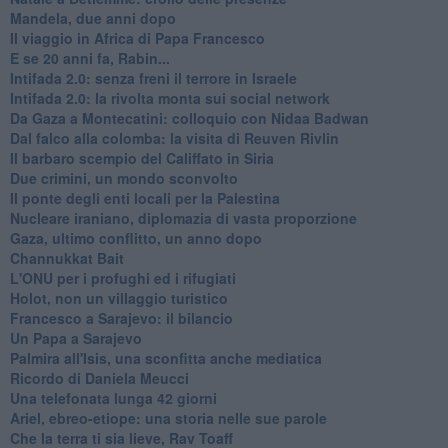
Mandela, due anni dopo
Il viaggio in Africa di Papa Francesco
E se 20 anni fa, Rabin...
Intifada 2.0: senza freni il terrore in Israele
Intifada 2.0: la rivolta monta sui social network
Da Gaza a Montecatini: colloquio con Nidaa Badwan
Dal falco alla colomba: la visita di Reuven Rivlin
Il barbaro scempio del Califfato in Siria
Due crimini, un mondo sconvolto
Il ponte degli enti locali per la Palestina
Nucleare iraniano, diplomazia di vasta proporzione
Gaza, ultimo conflitto, un anno dopo
Channukkat Bait
L'ONU per i profughi ed i rifugiati
Holot, non un villaggio turistico
Francesco a Sarajevo: il bilancio
Un Papa a Sarajevo
Palmira all'Isis, una sconfitta anche mediatica
Ricordo di Daniela Meucci
​Una telefonata lunga 42 giorni
​Ariel, ebreo-etiope: una storia nelle sue parole
Che la terra ti sia lieve, Rav Toaff