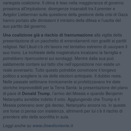
variegata coalizione. Il clima è teso nella maggioranza di governo
prossima all’implosione: divergenze insanabili tra il premier e
Avigdor Lieberman sulla questione della gestione della crisi di Gaza
hanno portato alle dimissioni il ministro della difesa e l’uscita del
suo partito dal governo.
Una coalizione già a rischio di frantumazione
alla vigilia della
presentazione di un pacchetto di emendamenti non graditi ai partiti
religiosi. Nel Likud c’è chi lavora nel tentativo estremo di usurpare il
suo trono. Le inchieste della magistratura incalzano la famiglia e
potrebbero ripercuotersi sui sondaggi. Mentre dalla sua può
saldamente contare sul fatto che nell’opposizione non esiste un
reale avversario. Tutto questo potrebbe convincere il longevo
politico a scegliere la via delle elezioni anticipate. Il dubbio resta.
Nelle passate settimane ironicamente si profetizzavano tre date
storiche imprevedibili per la Terra Santa: la presentazione del piano
di pace di
Donald Trump
, l’arrivo del Messia e quando Benjamin
Netanyahu avrebbe indetto il voto. Aggiungendo che Trump e il
Messia potevano aver già deciso, Netanyahu ancora no. In queste
ore forse ci pensa con insistenza, altrimenti per lui c’è il rischio di
prendere atto della sconfitta in aula.
Leggi anche su
www.ilmedioriente.it