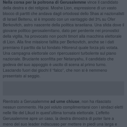
Nella corsa per la poltrona di Gerusalemme
vince il candidato
della destra e dei religiosi. Moshe Lion, espressione di un vasto
blocco di partiti che andava dagli ortodossi dello Shas ai nazionalisti
di Israel Beitenu, si è imposto con un vantaggio del 3% su Ofer
Berkovitch, astro nascente della politica israeliana. Una sfida dove il
giovane politico gerosalemitano, dato per perdente nei pronostici
della vigilia, ha provocato non pochi timori alla macchina elettorale
di Lion. Alla fine missione fallita per Berkovitch, anche se i dati
premiano il partito da lui fondato Hitorerut quale forza più votata.
Una campagna elettorale con ripercussioni turbolente sul piano
nazionale. Bruciante sconfitta per Netanyahu, il candidato che
godeva del suo appoggio è uscito di scena al primo turno.
Lasciando fuori dai giochi il “falco”, che non si è nemmeno
presentato al seggio.
Rientrato a Gerusalemme
ad urne chiuse
, non ha rilasciato
nessun commento. Ha poi voluto complimentarsi con i sindaci eletti
nelle file del Likud in quest’ultima tornata elettorale. L’effetto
Gerusalemme apre un caso, la destra dimostra di poter fare a
meno del suo leader indiscusso per mettere in piedi una larga e