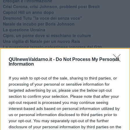
Erdoğan e l'informazione
Crisi Corona, crisi Johnson, problemi post Brexit
Capitol Hill un anno dopo
Desmond Tutu "la voce dei senza voce"
Natale da incubo per Boris Johnson
La questione Ucraina
Cipro, un ponte dove si mischiano le culture
Una vigilia di Natale per un nuovo Rais
La questione israelo-palestinese ignorata dal G20
Erdogan continua a sfidare l'Occidente
Libano, collasso economico e guerra civile
QUInewsValdarno.it -
Do Not Process My Personal
Information
Johnson, da Trump a Biden alla Brexit
L'AUKUS e il Quad
Biden, primo presidente USA non in guerra
If you wish to opt-out of the sale, sharing to third parties, or
Papa Bergoglio vedrà Viktor Orbán
processing of your personal or sensitive information for
Bennet, un giorno in attesa di Biden
targeted advertising by us, please use the below opt-out
Il ritorno dei talebani
section to confirm your selection. Please note that after your
​La lenta agonia del Libano
opt-out request is processed you may continue seeing
Sudafrica, è allarme alimentare
interest-based ads based on personal information utilized by
Usa di nuovo al centro della geopolitica internazionale
us or personal information disclosed to third parties prior to
L’appuntamento di Israele con il cambiamento
your opt-out. You may separately opt-out of the further
La farsa delle elezioni in Siria
disclosure of your personal information by third parties on the
In Medioriente non ci sono favole, solo realtà