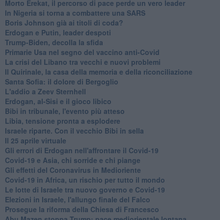
Morto Erekat, il percorso di pace perde un vero leader
In Nigeria si torna a combattere una SARS
Boris Johnson già ai titoli di coda?
Erdogan e Putin, leader despoti
Trump-Biden, decolla la sfida
Primarie Usa nel segno del vaccino anti-Covid
La crisi del Libano tra vecchi e nuovi problemi
Il Quirinale, la casa della memoria e della riconciliazione
Santa Sofia: il dolore di Bergoglio
L'addio a ​Zeev Sternhell
Erdogan, al-Sisi e il gioco libico
Bibi in tribunale, l'evento più atteso
Libia, tensione pronta a esplodere
Israele riparte. Con il vecchio Bibi in sella
Il 25 aprile virtuale
Gli errori di Erdogan nell'affrontare il Covid-19
Covid-19 e Asia, chi sorride e chi piange
Gli effetti del Coronavirus in Medioriente
Covid-19 in Africa, un rischio per tutto il mondo
Le lotte di Israele tra nuovo governo e Covid-19
Elezioni in Israele, l'allungo finale del Falco
Prosegue la riforma della Chiesa di Francesco
Abu Mazen stoppa Trump: pace mediorientale lontana