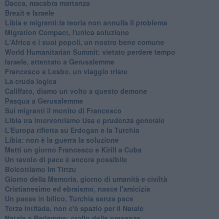
Dacca, macabra mattanza
Brexit e Israele
Libia e migranti:la teoria non annulla il problema
Migration Compact, l'unica soluzione
L'Africa e i suoi popoli, un nostro bene comune
World Humanitarian Summit: vietato perdere tempo
Israele, attentato a Gerusalemme
Francesco a Lesbo, un viaggio triste
La cruda logica
Califfato, diamo un volto a questo demone
Pasqua a Gerusalemme
Sui migranti il monito di Francesco
Libia tra interventismo Usa e prudenza generale
L'Europa rifletta su Erdogan e la Turchia
Libia: non è la guerra la soluzione
Metti un giorno Francesco e Kirill a Cuba
Un tavolo di pace è ancora possibile
Boicottiamo Im Tirtzu
Giorno della Memoria, giorno di umanità e civiltà
Cristianesimo ed ebraismo, nasce l'amicizia
Un paese in bilico, Turchia senza pace
Terza Intifada, non c'è spazio per il Natale
Natale a Betlemme: crollo delle presenze