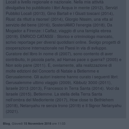
Locali a livello regionale e nazionale. Nella mia attività
divulgativa ho pubblicato i libri Acqua in mente (2012), Servizi
Pubblici Locali (2013), Gino Bartali e i Giusti toscani (2014),
Riusi: da rifiuti a risorse! (2014), Giorgio Nissim, una vita al
servizio del bene (2016), SosteniAMO l'energia (2018), Da
Mogador a Firenze: i Caffaz, viaggio di una famiglia ebrea
(2019). ENRICO CATASSI - Storico e criminologo mancato,
scrivo reportage per diversi quotidiani online. Svolgo progetti di
cooperazione internazionale nei Paesi in via di sviluppo.
Curatore del libro In nome di (2007), sono contento di aver
contribuito, in piccola parte, ad Hamas pace o guerra? (2005) e
Non solo pane (2011). E, ovviamente, alla realizzazione di
molte edizioni del Concerto di Natale a Betlemme e
Gerusalemme. Gli autori insieme hanno curato i seguenti libri:
Gerusalemme ultimo viaggio (2009), Kibbutz 3000 (2011),
Israele 2013 (2013), Francesco in Terra Santa (2014). Voci da
Israele (2015), Betlemme. La stella della Terra Santa
nell'ombra del Medioriente (2017), How close to Bethlehem
(2018), Netanyahu re senza trono (2019) e Il Signor Netanyahu
(2021).
,
Giovedì
ore 11:03
Blog
15 Novembre 2018