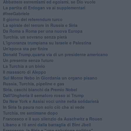
Abbattere estremismi ed egoismi, se Dio vuole
La partita di Erdogan va ai supplementari
#freeGabriele
Il giorno del referendum turco
La spirale del terrore in Russia e Siria
Da Roma a Roma per una nuova Europa
Turchia, un sovrano senza pietà
L'ignoranza trumpiana su Israele e Palestina
Un'epoca sta per finire
Donald Trump,quarta via di un presidente americano
Un presente senza futuro
La Turchia a un bivio
Il massacro di Aleppo
Sul Monte Nebo in Giordania un organo pisano
Russia, Turchia, pipeline e gas
Siria, caschi bianchi da Premio Nobel
Dall'Ungheria il semaforo rosso ai Trump
Da New York e Assisi voci unite nella solidarietà
In Siria fa paura non solo ciò che si vede
Turchia, tre settimane dopo
Francesco e il suo silenzio da Auschwitz a Rouen
Libano a 10 anni dalla battaglia di Bint Jbeil
Francesco, la Siria e "una soluzione politica"