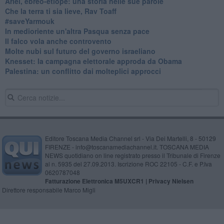
​Ariel, ebreo-etiope: una storia nelle sue parole
Che la terra ti sia lieve, Rav Toaff
​#saveYarmouk
​In medioriente un'altra Pasqua senza pace
​Il falco vola anche controvento
Molte nubi sul futuro del governo israeliano
Knesset: la campagna elettorale approda da Obama
Palestina: un conflitto dai molteplici approcci
Editore Toscana Media Channel srl - Via Dei Martelli, 8 - 50129
FIRENZE - info@toscanamediachannel.it. TOSCANA MEDIA
NEWS quotidiano on line registrato presso il Tribunale di Firenze
al n. 5935 del 27.09.2013. Iscrizione ROC 22105 - C.F. e P.Iva
0620787048
Fatturazione Elettronica M5UXCR1 |
Privacy Nielsen
Direttore responsabile Marco Migli
Powered by
Aperion.it