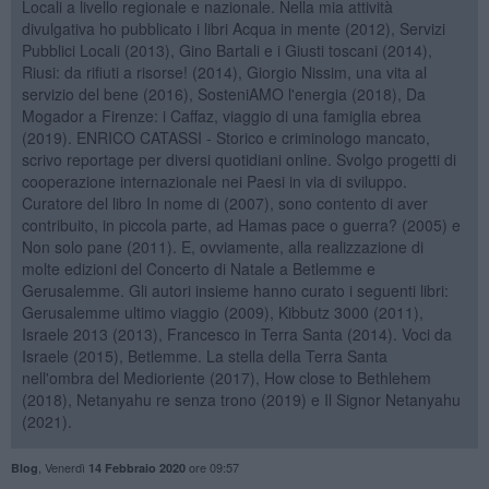
Locali a livello regionale e nazionale. Nella mia attività
divulgativa ho pubblicato i libri Acqua in mente (2012), Servizi
Pubblici Locali (2013), Gino Bartali e i Giusti toscani (2014),
Riusi: da rifiuti a risorse! (2014), Giorgio Nissim, una vita al
servizio del bene (2016), SosteniAMO l'energia (2018), Da
Mogador a Firenze: i Caffaz, viaggio di una famiglia ebrea
(2019). ENRICO CATASSI - Storico e criminologo mancato,
scrivo reportage per diversi quotidiani online. Svolgo progetti di
cooperazione internazionale nei Paesi in via di sviluppo.
Curatore del libro In nome di (2007), sono contento di aver
contribuito, in piccola parte, ad Hamas pace o guerra? (2005) e
Non solo pane (2011). E, ovviamente, alla realizzazione di
molte edizioni del Concerto di Natale a Betlemme e
Gerusalemme. Gli autori insieme hanno curato i seguenti libri:
Gerusalemme ultimo viaggio (2009), Kibbutz 3000 (2011),
Israele 2013 (2013), Francesco in Terra Santa (2014). Voci da
Israele (2015), Betlemme. La stella della Terra Santa
nell'ombra del Medioriente (2017), How close to Bethlehem
(2018), Netanyahu re senza trono (2019) e Il Signor Netanyahu
(2021).
,
Venerdì
ore 09:57
Blog
14 Febbraio 2020