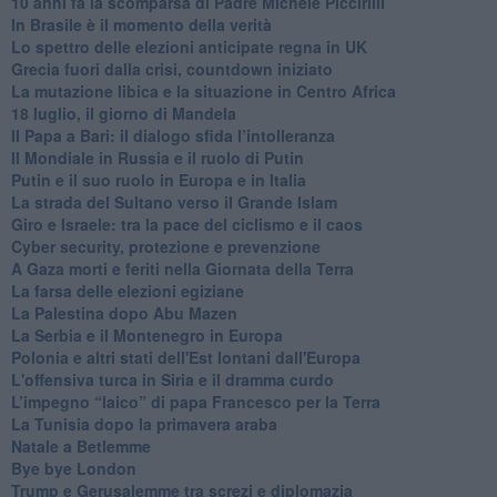
10 anni fa la scomparsa di Padre Michele Piccirilli
In Brasile è il momento della verità
Lo spettro delle elezioni anticipate regna in UK
Grecia fuori dalla crisi, countdown iniziato
La mutazione libica e la situazione in Centro Africa
18 luglio, il giorno di Mandela
Il Papa a Bari: il dialogo sfida l’intolleranza
Il Mondiale in Russia e il ruolo di Putin
Putin e il suo ruolo in Europa e in Italia
La strada del Sultano verso il Grande Islam
Giro e Israele: tra la pace del ciclismo e il caos
Cyber security, protezione e prevenzione
A Gaza morti e feriti nella Giornata della Terra
La farsa delle elezioni egiziane
La Palestina dopo Abu Mazen
La Serbia e il Montenegro in Europa
Polonia e altri stati dell'Est lontani dall'Europa
L'offensiva turca in Siria e il dramma curdo
L’impegno “laico” di papa Francesco per la Terra
La Tunisia dopo la primavera araba
Natale a Betlemme
Bye bye London
Trump e Gerusalemme tra screzi e diplomazia