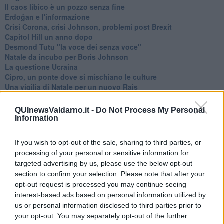
​Il caos libico è un pozzo senza fine
Erdoğan e l'informazione
Crisi Corona, crisi Johnson, problemi post Brexit
Capitol Hill un anno dopo
Desmond Tutu "la voce dei senza voce"
Natale da incubo per Boris Johnson
La questione Ucraina
Cipro, un ponte dove si mischiano le culture
Una vigilia di Natale per un nuovo Rais
La questione israelo-palestinese ignorata dal G20
Erdogan continua a sfidare l'Occidente
QUInewsValdarno.it -
Do Not Process My Personal
Libano, collasso economico e guerra civile
Information
Johnson, da Trump a Biden alla Brexit
L'AUKUS e il Quad
If you wish to opt-out of the sale, sharing to third parties, or
Biden, primo presidente USA non in guerra
processing of your personal or sensitive information for
Papa Bergoglio vedrà Viktor Orbán
targeted advertising by us, please use the below opt-out
Bennet, un giorno in attesa di Biden
section to confirm your selection. Please note that after your
Il ritorno dei talebani
opt-out request is processed you may continue seeing
​La lenta agonia del Libano
interest-based ads based on personal information utilized by
Sudafrica, è allarme alimentare
us or personal information disclosed to third parties prior to
Usa di nuovo al centro della geopolitica internazionale
your opt-out. You may separately opt-out of the further
L’appuntamento di Israele con il cambiamento