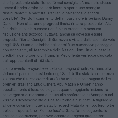
che il presidente statunitense “è mal consigliato”, ma nello stesso
tempo il leader arabo ha però lasciato aperto uno spiraglio
rassicurante: “La pace tra israeliani e palestinesi è ancora
possibile”.
Gelido
il commento dell'ambasciatore israeliano Danny
Danon: “Non ci saranno progressi finché rimarrà presidente”. Alla
fine della inusuale riunione non è stata presentata nessuna
risoluzione anti-accordo. Tuttavia, anche se dovesse essere
proposta, l'iter al Consiglio di Sicurezza è viziato dallo scontato veto
degli USA. Quanto potrebbe delinearsi è un successivo passaggio,
non vincolante, all'Assemblea delle Nazioni Unite. In quel caso la
credibilità del progetto di Trump in Medioriente verrebbe giudicata
dai rappresentanti di 193 stati.
L'altro evento newyorchese della campagna di ostruzionismo alla
visione di pace del presidente degli Stati Uniti è stata la conferenza
stampa che il successore di Arafat ha tenuto in compagnia dell'ex
premier israeliano Ehud Olmert. Abu Mazen e Olmert hanno
pubblicamente difeso, ed elogiato, quanto raggiunto insieme: la
convergenza di massima ottenuta alla conferenza di Annapolis nel
2007 e il riconoscimento di una soluzione a due Stati. A tagliare le
ali delle colombe in quella stagione, archiviata da tempo, furono tre
episodi: l’operazione “Piombo fuso” a Gaza l'anno seguente; le
accuse di corruzione, per aver accettato tangenti quando era