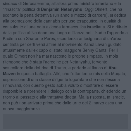
sindaco di Gerusalemme, all'allora primo ministro israeliano e la
“rinascita” politica di
Benjamin Netanyahu
. Oggi Olmert, che ha
scontato la pena detentiva (un anno e mezzo di carcere), si dedica
alla promozione della cannabis per uso terapeutico, in qualità di
consulente di una nota azienda farmaceutica israeliana. Si è ritirato
dalla politica attiva dopo una lunga militanza nel Likud e l'approdo a
Kadima con Sharon e Peres, esperienza antesignana di un'area
centrista per certi versi affine al movimento Kahol Lavan guidato
attualmente dall'ex capo di stato maggiore Benny Gantz. Per il
quale Olmert non ha mai nascosto le proprie simpatie. In molti
ritengono che è stata l'acredine per Netanyahu, fervente
sostenitore della dottrina di Trump, a portarlo al fianco di
Abu
Mazen
in questa battaglia. Altri, che l'ottantenne rais della Muqata,
espressione di una classe dirigente logorata e che non riesce a
rinnovarsi, con questo gesto abbia voluto dimostrare di essere
disponibile a riprendere il dialogo con la controparte, chiedendo un
ritorno al passato e alla trattativa diretta. Ma la risposta, in Israele,
non può non arrivare prima che dalle urne del 2 marzo esca una
nuova maggioranza.