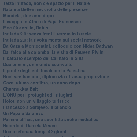
Terza Intifada, non c'è spazio per il Natale
Natale a Betlemme: crollo delle presenze
Mandela, due anni dopo
Il viaggio in Africa di Papa Francesco
E se 20 anni fa, Rabin...
Intifada 2.0: senza freni il terrore in Israele
Intifada 2.0: la rivolta monta sui social network
Da Gaza a Montecatini: colloquio con Nidaa Badwan
Dal falco alla colomba: la visita di Reuven Rivlin
Il barbaro scempio del Califfato in Siria
Due crimini, un mondo sconvolto
Il ponte degli enti locali per la Palestina
Nucleare iraniano, diplomazia di vasta proporzione
Gaza, ultimo conflitto, un anno dopo
Channukkat Bait
L'ONU per i profughi ed i rifugiati
Holot, non un villaggio turistico
Francesco a Sarajevo: il bilancio
Un Papa a Sarajevo
Palmira all'Isis, una sconfitta anche mediatica
Ricordo di Daniela Meucci
​Una telefonata lunga 42 giorni