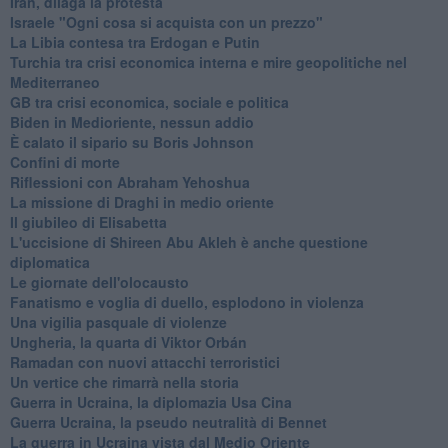
Iran, dilaga la protesta
Israele "Ogni cosa si acquista con un prezzo"
La Libia contesa tra Erdogan e Putin
Turchia tra crisi economica interna e mire geopolitiche nel
Mediterraneo
GB tra crisi economica, sociale e politica
Biden in Medioriente, nessun addio
È calato il sipario su Boris Johnson
Confini di morte
Riflessioni con Abraham Yehoshua
La missione di Draghi in medio oriente
Il giubileo di Elisabetta
L'uccisione di Shireen Abu Akleh è anche questione
diplomatica
Le giornate dell'olocausto
Fanatismo e voglia di duello, esplodono in violenza
Una vigilia pasquale di violenze
Ungheria, la quarta di Viktor Orbán
Ramadan con nuovi attacchi terroristici
Un vertice che rimarrà nella storia
Guerra in Ucraina, la diplomazia Usa Cina
Guerra Ucraina, la pseudo neutralità di Bennet
La guerra in Ucraina vista dal Medio Oriente