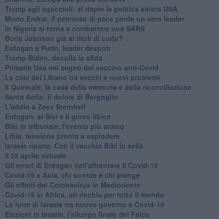
Trump agli sgoccioli: si riapre la politica estera USA
Morto Erekat, il percorso di pace perde un vero leader
In Nigeria si torna a combattere una SARS
Boris Johnson già ai titoli di coda?
Erdogan e Putin, leader despoti
Trump-Biden, decolla la sfida
Primarie Usa nel segno del vaccino anti-Covid
La crisi del Libano tra vecchi e nuovi problemi
Il Quirinale, la casa della memoria e della riconciliazione
Santa Sofia: il dolore di Bergoglio
L'addio a ​Zeev Sternhell
Erdogan, al-Sisi e il gioco libico
Bibi in tribunale, l'evento più atteso
Libia, tensione pronta a esplodere
Israele riparte. Con il vecchio Bibi in sella
Il 25 aprile virtuale
Gli errori di Erdogan nell'affrontare il Covid-19
Covid-19 e Asia, chi sorride e chi piange
Gli effetti del Coronavirus in Medioriente
Covid-19 in Africa, un rischio per tutto il mondo
Le lotte di Israele tra nuovo governo e Covid-19
Elezioni in Israele, l'allungo finale del Falco