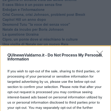
​Il caos libico è un pozzo senza fine
Erdoğan e l'informazione
Crisi Corona, crisi Johnson, problemi post Brexit
Capitol Hill un anno dopo
Desmond Tutu "la voce dei senza voce"
Natale da incubo per Boris Johnson
La questione Ucraina
Cipro, un ponte dove si mischiano le culture
Una vigilia di Natale per un nuovo Rais
La questione israelo-palestinese ignorata dal G20
Erdogan continua a sfidare l'Occidente
QUInewsValdarno.it -
Do Not Process My Personal
Libano, collasso economico e guerra civile
Information
Johnson, da Trump a Biden alla Brexit
L'AUKUS e il Quad
If you wish to opt-out of the sale, sharing to third parties, or
Biden, primo presidente USA non in guerra
processing of your personal or sensitive information for
Papa Bergoglio vedrà Viktor Orbán
targeted advertising by us, please use the below opt-out
Bennet, un giorno in attesa di Biden
section to confirm your selection. Please note that after your
Il ritorno dei talebani
opt-out request is processed you may continue seeing
​La lenta agonia del Libano
interest-based ads based on personal information utilized by
Sudafrica, è allarme alimentare
us or personal information disclosed to third parties prior to
Usa di nuovo al centro della geopolitica internazionale
your opt-out. You may separately opt-out of the further
L’appuntamento di Israele con il cambiamento