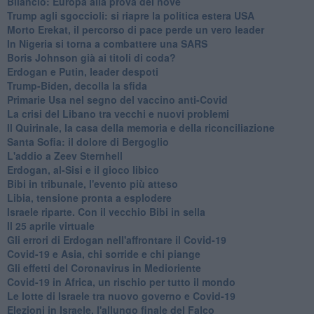
Bilancio: Europa alla prova del nove
Trump agli sgoccioli: si riapre la politica estera USA
Morto Erekat, il percorso di pace perde un vero leader
In Nigeria si torna a combattere una SARS
Boris Johnson già ai titoli di coda?
Erdogan e Putin, leader despoti
Trump-Biden, decolla la sfida
Primarie Usa nel segno del vaccino anti-Covid
La crisi del Libano tra vecchi e nuovi problemi
Il Quirinale, la casa della memoria e della riconciliazione
Santa Sofia: il dolore di Bergoglio
L'addio a ​Zeev Sternhell
Erdogan, al-Sisi e il gioco libico
Bibi in tribunale, l'evento più atteso
Libia, tensione pronta a esplodere
Israele riparte. Con il vecchio Bibi in sella
Il 25 aprile virtuale
Gli errori di Erdogan nell'affrontare il Covid-19
Covid-19 e Asia, chi sorride e chi piange
Gli effetti del Coronavirus in Medioriente
Covid-19 in Africa, un rischio per tutto il mondo
Le lotte di Israele tra nuovo governo e Covid-19
Elezioni in Israele, l'allungo finale del Falco