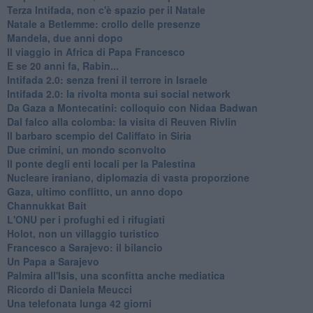
Terza Intifada, non c'è spazio per il Natale
Natale a Betlemme: crollo delle presenze
Mandela, due anni dopo
Il viaggio in Africa di Papa Francesco
E se 20 anni fa, Rabin...
Intifada 2.0: senza freni il terrore in Israele
Intifada 2.0: la rivolta monta sui social network
Da Gaza a Montecatini: colloquio con Nidaa Badwan
Dal falco alla colomba: la visita di Reuven Rivlin
Il barbaro scempio del Califfato in Siria
Due crimini, un mondo sconvolto
Il ponte degli enti locali per la Palestina
Nucleare iraniano, diplomazia di vasta proporzione
Gaza, ultimo conflitto, un anno dopo
Channukkat Bait
L'ONU per i profughi ed i rifugiati
Holot, non un villaggio turistico
Francesco a Sarajevo: il bilancio
Un Papa a Sarajevo
Palmira all'Isis, una sconfitta anche mediatica
Ricordo di Daniela Meucci
​Una telefonata lunga 42 giorni