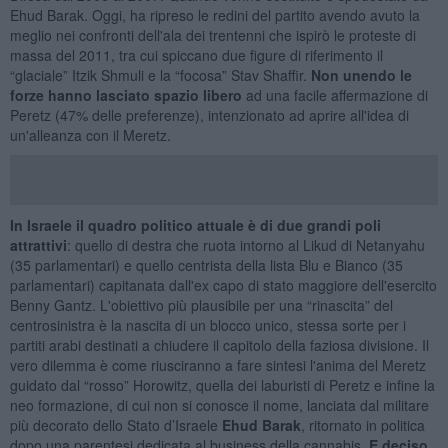
Ehud Barak. Oggi, ha ripreso le redini del partito avendo avuto la
meglio nei confronti dell'ala dei trentenni che ispirò le proteste di
massa del 2011, tra cui spiccano due figure di riferimento il
“glaciale” Itzik Shmuli e la “focosa” Stav Shaffir.
Non unendo le
forze hanno lasciato spazio libero
ad una facile affermazione di
Peretz (47% delle preferenze), intenzionato ad aprire all'idea di
un'alleanza con il Meretz.
In Israele il quadro politico attuale è di due grandi poli
attrattivi
: quello di destra che ruota intorno al Likud di Netanyahu
(35 parlamentari) e quello centrista della lista Blu e Bianco (35
parlamentari) capitanata dall'ex capo di stato maggiore dell'esercito
Benny Gantz. L'obiettivo più plausibile per una “rinascita” del
centrosinistra è la nascita di un blocco unico, stessa sorte per i
partiti arabi destinati a chiudere il capitolo della faziosa divisione. Il
vero dilemma è come riusciranno a fare sintesi l'anima del Meretz
guidato dal “rosso” Horowitz, quella dei laburisti di Peretz e infine la
neo formazione, di cui non si conosce il nome, lanciata dal militare
più decorato dello Stato d’Israele
Ehud Barak
, ritornato in politica
dopo una parentesi dedicata al business della cannabis.
E deciso