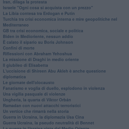
Iran, dilaga la protesta
Israele "Ogni cosa si acquista con un prezzo"
La Libia contesa tra Erdogan e Putin
Turchia tra crisi economica interna e mire geopolitiche nel
Mediterraneo
GB tra crisi economica, sociale e politica
Biden in Medioriente, nessun addio
È calato il sipario su Boris Johnson
Confini di morte
Riflessioni con Abraham Yehoshua
La missione di Draghi in medio oriente
Il giubileo di Elisabetta
L'uccisione di Shireen Abu Akleh è anche questione
diplomatica
Le giornate dell'olocausto
Fanatismo e voglia di duello, esplodono in violenza
Una vigilia pasquale di violenze
Ungheria, la quarta di Viktor Orbán
Ramadan con nuovi attacchi terroristici
Un vertice che rimarrà nella storia
Guerra in Ucraina, la diplomazia Usa Cina
Guerra Ucraina, la pseudo neutralità di Bennet
La guerra in Ucraina vista dal Medio Oriente