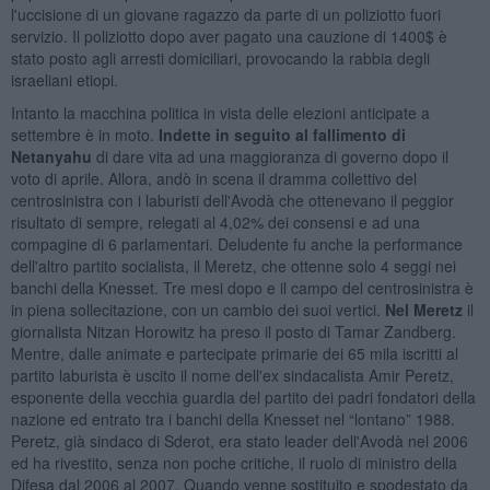
l'uccisione di un giovane ragazzo da parte di un poliziotto fuori
servizio. Il poliziotto dopo aver pagato una cauzione di 1400$ è
stato posto agli arresti domiciliari, provocando la rabbia degli
israeliani etiopi.
Intanto la macchina politica in vista delle elezioni anticipate a
settembre è in moto.
Indette in seguito al fallimento di
Netanyahu
di dare vita ad una maggioranza di governo dopo il
voto di aprile. Allora, andò in scena il dramma collettivo del
centrosinistra con i laburisti dell'Avodà che ottenevano il peggior
risultato di sempre, relegati al 4,02% dei consensi e ad una
compagine di 6 parlamentari. Deludente fu anche la performance
dell'altro partito socialista, il Meretz, che ottenne solo 4 seggi nei
banchi della Knesset. Tre mesi dopo e il campo del centrosinistra è
in piena sollecitazione, con un cambio dei suoi vertici.
Nel Meretz
il
giornalista Nitzan Horowitz ha preso il posto di Tamar Zandberg.
Mentre, dalle animate e partecipate primarie dei 65 mila iscritti al
partito laburista è uscito il nome dell'ex sindacalista Amir Peretz,
esponente della vecchia guardia del partito dei padri fondatori della
nazione ed entrato tra i banchi della Knesset nel “lontano” 1988.
Peretz, già sindaco di Sderot, era stato leader dell'Avodà nel 2006
ed ha rivestito, senza non poche critiche, il ruolo di ministro della
Difesa dal 2006 al 2007. Quando venne sostituito e spodestato da