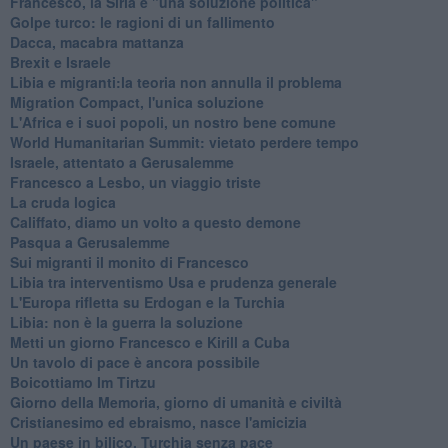
Francesco, la Siria e "una soluzione politica"
Golpe turco: le ragioni di un fallimento
Dacca, macabra mattanza
Brexit e Israele
Libia e migranti:la teoria non annulla il problema
Migration Compact, l'unica soluzione
L'Africa e i suoi popoli, un nostro bene comune
World Humanitarian Summit: vietato perdere tempo
Israele, attentato a Gerusalemme
Francesco a Lesbo, un viaggio triste
La cruda logica
Califfato, diamo un volto a questo demone
Pasqua a Gerusalemme
Sui migranti il monito di Francesco
Libia tra interventismo Usa e prudenza generale
L'Europa rifletta su Erdogan e la Turchia
Libia: non è la guerra la soluzione
Metti un giorno Francesco e Kirill a Cuba
Un tavolo di pace è ancora possibile
Boicottiamo Im Tirtzu
Giorno della Memoria, giorno di umanità e civiltà
Cristianesimo ed ebraismo, nasce l'amicizia
Un paese in bilico, Turchia senza pace