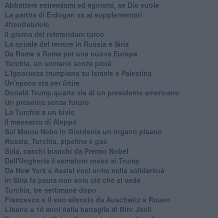
Abbattere estremismi ed egoismi, se Dio vuole
La partita di Erdogan va ai supplementari
#freeGabriele
Il giorno del referendum turco
La spirale del terrore in Russia e Siria
Da Roma a Roma per una nuova Europa
Turchia, un sovrano senza pietà
L'ignoranza trumpiana su Israele e Palestina
Un'epoca sta per finire
Donald Trump,quarta via di un presidente americano
Un presente senza futuro
La Turchia a un bivio
Il massacro di Aleppo
Sul Monte Nebo in Giordania un organo pisano
Russia, Turchia, pipeline e gas
Siria, caschi bianchi da Premio Nobel
Dall'Ungheria il semaforo rosso ai Trump
Da New York e Assisi voci unite nella solidarietà
In Siria fa paura non solo ciò che si vede
Turchia, tre settimane dopo
Francesco e il suo silenzio da Auschwitz a Rouen
Libano a 10 anni dalla battaglia di Bint Jbeil