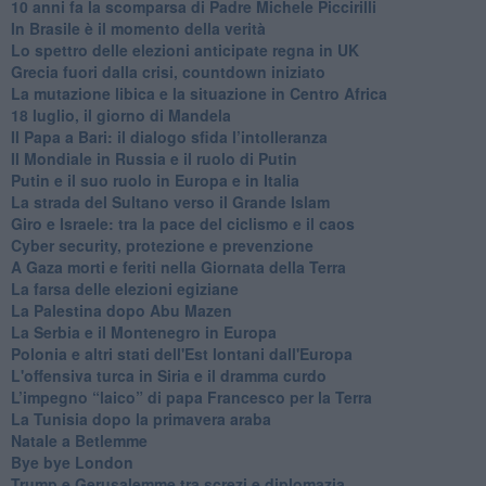
10 anni fa la scomparsa di Padre Michele Piccirilli
In Brasile è il momento della verità
Lo spettro delle elezioni anticipate regna in UK
Grecia fuori dalla crisi, countdown iniziato
La mutazione libica e la situazione in Centro Africa
18 luglio, il giorno di Mandela
Il Papa a Bari: il dialogo sfida l’intolleranza
Il Mondiale in Russia e il ruolo di Putin
Putin e il suo ruolo in Europa e in Italia
La strada del Sultano verso il Grande Islam
Giro e Israele: tra la pace del ciclismo e il caos
Cyber security, protezione e prevenzione
A Gaza morti e feriti nella Giornata della Terra
La farsa delle elezioni egiziane
La Palestina dopo Abu Mazen
La Serbia e il Montenegro in Europa
Polonia e altri stati dell'Est lontani dall'Europa
L'offensiva turca in Siria e il dramma curdo
L’impegno “laico” di papa Francesco per la Terra
La Tunisia dopo la primavera araba
Natale a Betlemme
Bye bye London
Trump e Gerusalemme tra screzi e diplomazia