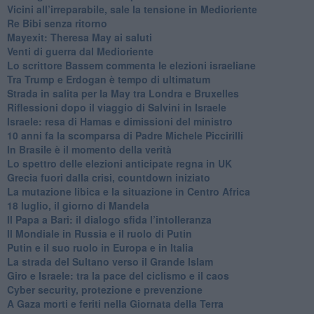
Vicini all’irreparabile, sale la tensione in Medioriente
Re Bibi senza ritorno
Mayexit: Theresa May ai saluti
Venti di guerra dal Medioriente
Lo scrittore Bassem commenta le elezioni israeliane
Tra Trump e Erdogan è tempo di ultimatum
Strada in salita per la May tra Londra e Bruxelles
Riflessioni dopo il viaggio di Salvini in Israele
Israele: resa di Hamas e dimissioni del ministro
10 anni fa la scomparsa di Padre Michele Piccirilli
In Brasile è il momento della verità
Lo spettro delle elezioni anticipate regna in UK
Grecia fuori dalla crisi, countdown iniziato
La mutazione libica e la situazione in Centro Africa
18 luglio, il giorno di Mandela
Il Papa a Bari: il dialogo sfida l’intolleranza
Il Mondiale in Russia e il ruolo di Putin
Putin e il suo ruolo in Europa e in Italia
La strada del Sultano verso il Grande Islam
Giro e Israele: tra la pace del ciclismo e il caos
Cyber security, protezione e prevenzione
A Gaza morti e feriti nella Giornata della Terra