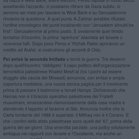
accettando l'azzardo: ci possiamo ritirare da Gaza subito, ci
servono sei mesi per lasciare la West Bank e su Gerusalemme
rinviamo la questione. A quel punto A-Zahhar avrebbe rifiutato
l'ordine cronologico dei punti incalzando con “Jerusalem should be
first”: Gerusalemme al primo posto. E ovviamente quel timido
tentativo d'incontro, la prima “apertura” islamista ad Israele o
viceversa fallì. Dopo poco Peres e Yitzhak Rabin apriranno un
credito ad Arafat, si costruirono gli accordi di Oslo.
Poi arrivò la seconda Intifada
e tornò la guerra. Tre decenni
dopo quell'incontro “obbligato” il capo politico dell'organizzazione
terroristica palestinese Khaled Mesh'al (tra i pochi ad essere
sfuggito alla caccia del Mossad) annuncia, con enfasi e ampia
copertura mediatica, una nuova storica pagina per il movimento
prima di passare il testimone a Ismail Haniye. Dichiarando che
Hamas non è il braccio operativo palestinese dei Fratelli
musulmani, smarcandosi clamorosamente dalla casa madre e
stendendo il tappeto al faraone al-Sisi. Annuncia inoltre che la
Carta fondante del 1988 è superata: il Mithaq non è il Corano. E
che i confini dello stato palestinese sono quelli del '67, prima della
guerra dei sei giorni. Una smentita parziale, una policy volutamente
ambigua nei rapporti con Israele e l'Occidente, ma anche un