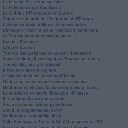
La farsa delle elezioni egiziane
La Palestina dopo Abu Mazen
La Serbia e il Montenegro in Europa
Polonia e altri stati dell'Est lontani dall'Europa
L'offensiva turca in Siria e il dramma curdo
L’impegno “laico” di papa Francesco per la Terra
La Tunisia dopo la primavera araba
Natale a Betlemme
Bye bye London
Trump e Gerusalemme tra screzi e diplomazia
Pace e dialogo, il messaggio di Francesco in Asia
Theresa May alla prova Brexit
Il Mediterraneo dei migranti
L'immigrazione nell'America di Trump
Golfo, una crisi che non accenna a placarsi
Medioriente nel caos, la visione globale di Trump
La strada per evitare le distruzioni di massa
Il Kurdistan al voto per la storia
Prove di riconciliazione palestinese
Brexit: il programma della May
Medioriente, la variabile libica
Dalla Catalogna a Turku, Allah Akbar spaventa l'EU
La saga del Falco verso un'aula di tribunale