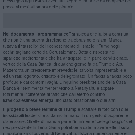
messaggio agli USA su eventuali segrete trattative da compiere nei
prossimi mesi all'ombra delle piramidi.
Nel documento “programmatico”
si spiega che la lotta continua,
che non è una guerra di religione tra ebraismo e islam. Manca
tuttavia il “tassello” del riconoscimento di Israele. “Fumo negli
occhi” tagliano corto da Gerusalemme. Botta e risposta nel
siparietto mediorientale che ha anticipato, e in parte condizionato, il
vertice della Casa Bianca, di qualche giorno fa tra Trump e Abu
Mazen: tra un presidente imprevedibile, talvolta impresentabile e
ed un rais logorato, criticato e delegittimato. Un faccia a faccia poco
proficuo e dai contorni vaghi. L'inquilino presbiteriano della Casa
Bianca è “sentimentalmente” vicino a Netanyahu e appare
totalmente indifferente al fatto che dall'eterno conflitto
israelopalestinese emerga uno stato binazionale o due stati.
Il progetto a breve termine di Trump
è scattare la foto con i due
inossidabili leader che si danno la mano, in un gesto di apparente
distensione. Strette di mano a parte l'imminente “pellegrinaggio” del
neo presidente in Terra Santa potrebbe a catena avere effetti sulla
maggioranza di governo di Netanyahu, risicata numericamente e