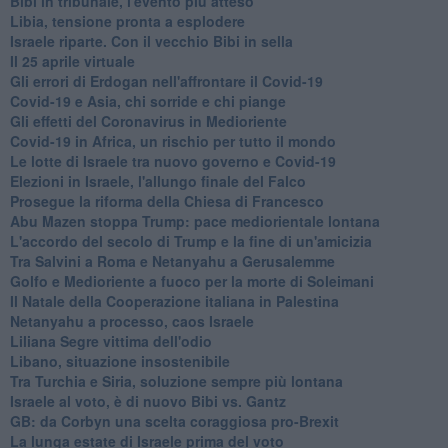
Bibi in tribunale, l'evento più atteso
Libia, tensione pronta a esplodere
Israele riparte. Con il vecchio Bibi in sella
Il 25 aprile virtuale
Gli errori di Erdogan nell'affrontare il Covid-19
Covid-19 e Asia, chi sorride e chi piange
Gli effetti del Coronavirus in Medioriente
Covid-19 in Africa, un rischio per tutto il mondo
Le lotte di Israele tra nuovo governo e Covid-19
Elezioni in Israele, l'allungo finale del Falco
Prosegue la riforma della Chiesa di Francesco
Abu Mazen stoppa Trump: pace mediorientale lontana
L'accordo del secolo di Trump e la fine di un'amicizia
Tra Salvini a Roma e Netanyahu a Gerusalemme
Golfo e Medioriente a fuoco per la morte di Soleimani
Il Natale della Cooperazione italiana in Palestina
Netanyahu a processo, caos Israele
Liliana Segre vittima dell'odio
Libano, situazione insostenibile
Tra Turchia e Siria, soluzione sempre più lontana
Israele al voto, è di nuovo Bibi vs. Gantz
GB: da Corbyn una scelta coraggiosa pro-Brexit
La lunga estate di Israele prima del voto