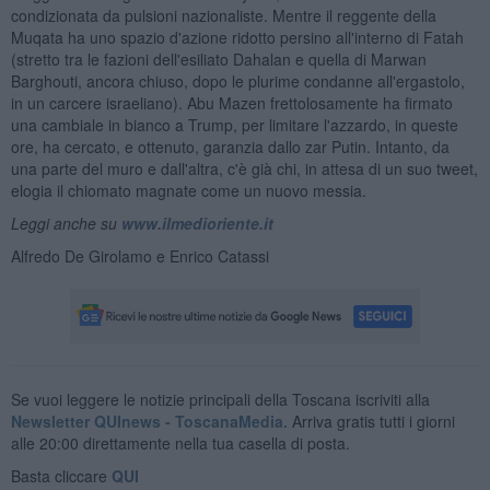
condizionata da pulsioni nazionaliste. Mentre il reggente della
Muqata ha uno spazio d'azione ridotto persino all'interno di Fatah
(stretto tra le fazioni dell'esiliato Dahalan e quella di Marwan
Barghouti, ancora chiuso, dopo le plurime condanne all'ergastolo,
in un carcere israeliano). Abu Mazen frettolosamente ha firmato
una cambiale in bianco a Trump, per limitare l'azzardo, in queste
ore, ha cercato, e ottenuto, garanzia dallo zar Putin. Intanto, da
una parte del muro e dall'altra, c'è già chi, in attesa di un suo tweet,
elogia il chiomato magnate come un nuovo messia.
Leggi anche su
www.ilmedioriente.it
Alfredo De Girolamo e Enrico Catassi
Se vuoi leggere le notizie principali della Toscana iscriviti alla
Newsletter QUInews - ToscanaMedia.
Arriva gratis tutti i giorni
alle 20:00 direttamente nella tua casella di posta.
Basta cliccare
QUI