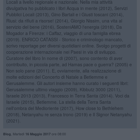
Locali a livello regionale e nazionale. Nella mia attività
divulgativa ho pubblicato i libri Acqua in mente (2012), Servizi
Pubblici Locali (2013), Gino Bartali e i Giusti toscani (2014),
Riusi: da rifiuti a risorse! (2014), Giorgio Nissim, una vita al
servizio del bene (2016), SosteniAMO l'energia (2018), Da
Mogador a Firenze: i Caffaz, viaggio di una famiglia ebrea
(2019). ENRICO CATASSI - Storico e criminologo mancato,
scrivo reportage per diversi quotidiani online. Svolgo progetti di
cooperazione internazionale nei Paesi in via di sviluppo.
Curatore del libro In nome di (2007), sono contento di aver
contribuito, in piccola parte, ad Hamas pace o guerra? (2005) e
Non solo pane (2011). E, ovviamente, alla realizzazione di
molte edizioni del Concerto di Natale a Betlemme e
Gerusalemme. Gli autori insieme hanno curato i seguenti libri:
Gerusalemme ultimo viaggio (2009), Kibbutz 3000 (2011),
Israele 2013 (2013), Francesco in Terra Santa (2014). Voci da
Israele (2015), Betlemme. La stella della Terra Santa
nell'ombra del Medioriente (2017), How close to Bethlehem
(2018), Netanyahu re senza trono (2019) e Il Signor Netanyahu
(2021).
,
Martedì
ore 08:00
Blog
16 Maggio 2017