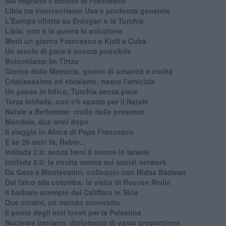
Sui migranti il monito di Francesco
Libia tra interventismo Usa e prudenza generale
L'Europa rifletta su Erdogan e la Turchia
Libia: non è la guerra la soluzione
Metti un giorno Francesco e Kirill a Cuba
Un tavolo di pace è ancora possibile
Boicottiamo Im Tirtzu
Giorno della Memoria, giorno di umanità e civiltà
Cristianesimo ed ebraismo, nasce l'amicizia
Un paese in bilico, Turchia senza pace
Terza Intifada, non c'è spazio per il Natale
Natale a Betlemme: crollo delle presenze
Mandela, due anni dopo
Il viaggio in Africa di Papa Francesco
E se 20 anni fa, Rabin...
Intifada 2.0: senza freni il terrore in Israele
Intifada 2.0: la rivolta monta sui social network
Da Gaza a Montecatini: colloquio con Nidaa Badwan
Dal falco alla colomba: la visita di Reuven Rivlin
Il barbaro scempio del Califfato in Siria
Due crimini, un mondo sconvolto
Il ponte degli enti locali per la Palestina
Nucleare iraniano, diplomazia di vasta proporzione