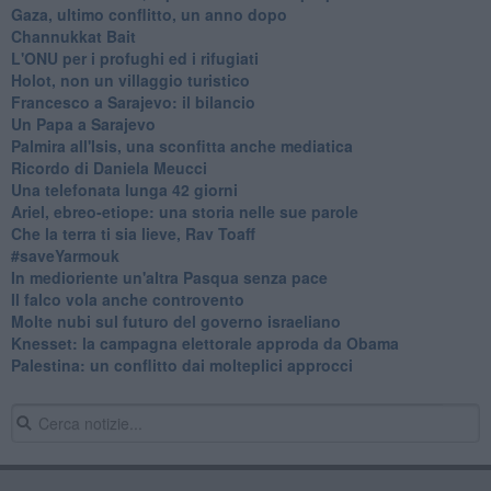
Gaza, ultimo conflitto, un anno dopo
Channukkat Bait
L'ONU per i profughi ed i rifugiati
Holot, non un villaggio turistico
Francesco a Sarajevo: il bilancio
Un Papa a Sarajevo
Palmira all'Isis, una sconfitta anche mediatica
Ricordo di Daniela Meucci
​Una telefonata lunga 42 giorni
​Ariel, ebreo-etiope: una storia nelle sue parole
Che la terra ti sia lieve, Rav Toaff
​#saveYarmouk
​In medioriente un'altra Pasqua senza pace
​Il falco vola anche controvento
Molte nubi sul futuro del governo israeliano
Knesset: la campagna elettorale approda da Obama
Palestina: un conflitto dai molteplici approcci