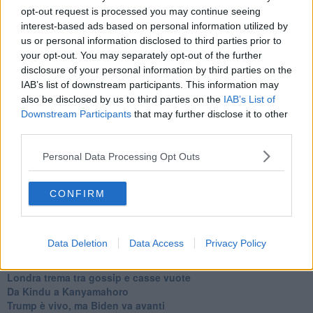
L'AUKUS e il Quad
opt-out request is processed you may continue seeing
Biden, primo presidente USA non in guerra
interest-based ads based on personal information utilized by
Papa Bergoglio vedrà Viktor Orbán
us or personal information disclosed to third parties prior to
Bennet, un giorno in attesa di Biden
your opt-out. You may separately opt-out of the further
Il ritorno dei talebani
disclosure of your personal information by third parties on the
​La lenta agonia del Libano
IAB’s list of downstream participants. This information may
Sudafrica, è allarme alimentare
also be disclosed by us to third parties on the
IAB’s List of
Usa di nuovo al centro della geopolitica internazionale
Downstream Participants
that may further disclose it to other
L’appuntamento di Israele con il cambiamento
third parties.
La farsa delle elezioni in Siria
In Medioriente non ci sono favole, solo realtà
Personal Data Processing Opt Outs
Biden chiama ma Netanyahu non risponde
Niente di nuovo in Medioriente
La forza di Boris Johnson
CONFIRM
Biden nuovo alleato armeno contro la Turchia
Mar Mediterraneo cimitero silente
Richiami neo ottomani, la Francia guarda sospetta
Data Deletion
Data Access
Privacy Policy
Israele ultima curva a destra
Israele al voto: il Re sarà morto o vivo?
Londra trema tra gossip e casse vuote
Da Kindu a Kanyamahoro
Trump è vivo, ma Biden va avanti