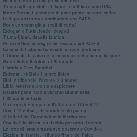
Bilancio: Europa alla prova del nove
Trump agli sgoccioli: si riapre la politica estera USA
Morto Erekat, il percorso di pace perde un vero leader
In Nigeria si torna a combattere una SARS
Boris Johnson già ai titoli di coda?
Erdogan e Putin, leader despoti
Trump-Biden, decolla la sfida
Primarie Usa nel segno del vaccino anti-Covid
La crisi del Libano tra vecchi e nuovi problemi
Il Quirinale, la casa della memoria e della riconciliazione
Santa Sofia: il dolore di Bergoglio
L'addio a ​Zeev Sternhell
Erdogan, al-Sisi e il gioco libico
Bibi in tribunale, l'evento più atteso
Libia, tensione pronta a esplodere
Israele riparte. Con il vecchio Bibi in sella
Il 25 aprile virtuale
Gli errori di Erdogan nell'affrontare il Covid-19
Covid-19 e Asia, chi sorride e chi piange
Gli effetti del Coronavirus in Medioriente
Covid-19 in Africa, un rischio per tutto il mondo
Le lotte di Israele tra nuovo governo e Covid-19
Elezioni in Israele, l'allungo finale del Falco