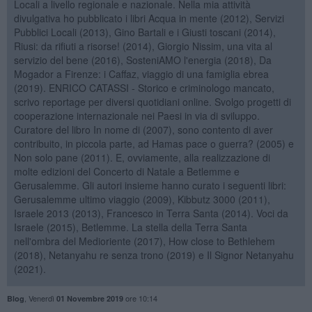
Locali a livello regionale e nazionale. Nella mia attività
divulgativa ho pubblicato i libri Acqua in mente (2012), Servizi
Pubblici Locali (2013), Gino Bartali e i Giusti toscani (2014),
Riusi: da rifiuti a risorse! (2014), Giorgio Nissim, una vita al
servizio del bene (2016), SosteniAMO l'energia (2018), Da
Mogador a Firenze: i Caffaz, viaggio di una famiglia ebrea
(2019). ENRICO CATASSI - Storico e criminologo mancato,
scrivo reportage per diversi quotidiani online. Svolgo progetti di
cooperazione internazionale nei Paesi in via di sviluppo.
Curatore del libro In nome di (2007), sono contento di aver
contribuito, in piccola parte, ad Hamas pace o guerra? (2005) e
Non solo pane (2011). E, ovviamente, alla realizzazione di
molte edizioni del Concerto di Natale a Betlemme e
Gerusalemme. Gli autori insieme hanno curato i seguenti libri:
Gerusalemme ultimo viaggio (2009), Kibbutz 3000 (2011),
Israele 2013 (2013), Francesco in Terra Santa (2014). Voci da
Israele (2015), Betlemme. La stella della Terra Santa
nell'ombra del Medioriente (2017), How close to Bethlehem
(2018), Netanyahu re senza trono (2019) e Il Signor Netanyahu
(2021).
,
Venerdì
ore 10:14
Blog
01 Novembre 2019