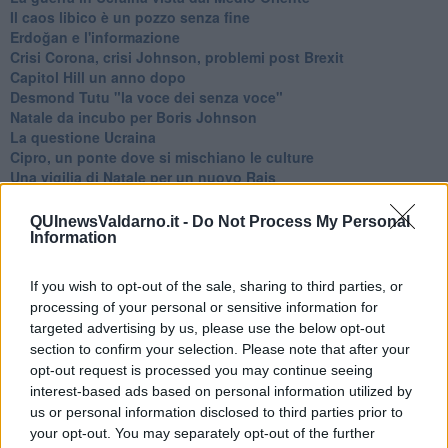
​Il caos libico è un pozzo senza fine
Erdoğan e l'informazione
Crisi Corona, crisi Johnson, problemi post Brexit
Capitol Hill un anno dopo
Desmond Tutu "la voce dei senza voce"
Natale da incubo per Boris Johnson
La questione Ucraina
Cipro, un ponte dove si mischiano le culture
Una vigilia di Natale per un nuovo Rais
La questione israelo-palestinese ignorata dal G20
Erdogan continua a sfidare l'Occidente
QUInewsValdarno.it -
Do Not Process My Personal
Libano, collasso economico e guerra civile
Information
Johnson, da Trump a Biden alla Brexit
L'AUKUS e il Quad
If you wish to opt-out of the sale, sharing to third parties, or
Biden, primo presidente USA non in guerra
processing of your personal or sensitive information for
Papa Bergoglio vedrà Viktor Orbán
targeted advertising by us, please use the below opt-out
Bennet, un giorno in attesa di Biden
section to confirm your selection. Please note that after your
Il ritorno dei talebani
opt-out request is processed you may continue seeing
​La lenta agonia del Libano
interest-based ads based on personal information utilized by
Sudafrica, è allarme alimentare
us or personal information disclosed to third parties prior to
Usa di nuovo al centro della geopolitica internazionale
your opt-out. You may separately opt-out of the further
L’appuntamento di Israele con il cambiamento