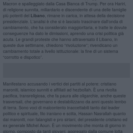
Macron e spalleggiato dalla Casa Bianca di Trump. Per ora Hariri,
di religione sunnita, miliardario e discendente di una delle famiglie
più potenti del
Libano
, rimane in carica, in attesa della decisione
presidenziale. L'analisi è che si è lasciato trascinare dall'onda di
cambiamento, che ha considerato maggioritaria, e tratte le dovute
conseguenze ha dato le dimissioni, aprendo una crisi politica già
acuta. Le grandi proteste che hanno attraversato il Libano, in
queste due settimane, chiedono “rivoluzione”; rivendicano un
cambiamento totale a livello istituzionale: la fine di un sistema
“corrotto e dispotico”.
Manifestano accusando i vertici dei partiti al potere: cristiano
maroniti, islamico sunniti e affiliati ad hezbollah. È una rivolta
pacifica, transreligiosa, che fa paura alle oligarchie, anche queste
trasversali, che governano e destabilizzano da anni questo lembo
di terra. Sono voci di malcontento inaccettabili tanto dal leader
politico e spirituale, filo iraniano e sciita, Hassan Nasrallah quanto
dai maroniti, non falangisti e pro siriani, del presidente cristiano ed
ex generale Michel Aoun. È un movimento che monta di giorno in
giorno, composto da tanti giovani, aggregato dalla comune lotta