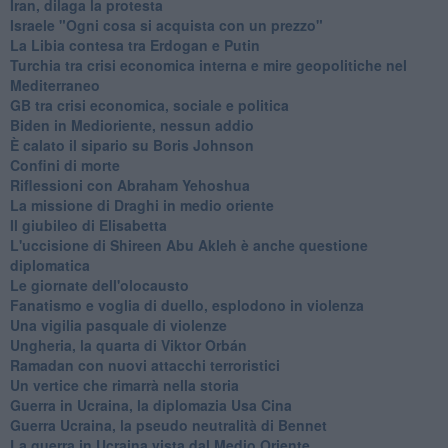
Iran, dilaga la protesta
Israele "Ogni cosa si acquista con un prezzo"
La Libia contesa tra Erdogan e Putin
Turchia tra crisi economica interna e mire geopolitiche nel
Mediterraneo
GB tra crisi economica, sociale e politica
Biden in Medioriente, nessun addio
È calato il sipario su Boris Johnson
Confini di morte
Riflessioni con Abraham Yehoshua
La missione di Draghi in medio oriente
Il giubileo di Elisabetta
L'uccisione di Shireen Abu Akleh è anche questione
diplomatica
Le giornate dell'olocausto
Fanatismo e voglia di duello, esplodono in violenza
Una vigilia pasquale di violenze
Ungheria, la quarta di Viktor Orbán
Ramadan con nuovi attacchi terroristici
Un vertice che rimarrà nella storia
Guerra in Ucraina, la diplomazia Usa Cina
Guerra Ucraina, la pseudo neutralità di Bennet
La guerra in Ucraina vista dal Medio Oriente