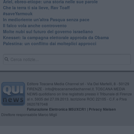
​Ariel, ebreo-etiope: una storia nelle sue parole
Che la terra ti sia lieve, Rav Toaff
​#saveYarmouk
​In medioriente un'altra Pasqua senza pace
​Il falco vola anche controvento
Molte nubi sul futuro del governo israeliano
Knesset: la campagna elettorale approda da Obama
Palestina: un conflitto dai molteplici approcci
Editore Toscana Media Channel srl - Via Dei Martelli, 8 - 50129
FIRENZE - info@toscanamediachannel.it. TOSCANA MEDIA
NEWS quotidiano on line registrato presso il Tribunale di Firenze
al n. 5935 del 27.09.2013. Iscrizione ROC 22105 - C.F. e P.Iva
0620787048
Fatturazione Elettronica M5UXCR1 |
Privacy Nielsen
Direttore responsabile Marco Migli
Powered by