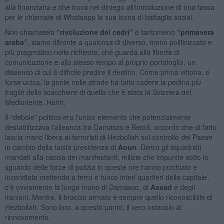
alla finanziaria e che trova nel diniego all'introduzione di una tassa
per le chiamate di Whatsapp la sua icona di battaglia social.
Non chiamatela
“rivoluzione dei cedri”
e tantomeno
“primavera
araba”
, siamo difronte a qualcosa di diverso, meno politicizzato e
più pragmatico nelle richieste, che guarda alla libertà di
comunicazione e allo stesso tempo al proprio portafoglio, un
dissenso di cui è difficile predire il destino. Come prima vittoria, e
forse unica, la gente nelle strade ha fatto cadere la pedina più
fragile dello scacchiere di quella che è stata la Svizzera del
Medioriente, Hariri.
Il “debole” politico era l'unico elemento che potenzialmente
destabilizzava l'alleanza tra Damasco e Beirut, accordo che di fatto
lascia mano libera ai terroristi di Hezbollah sul controllo del Paese
in cambio della tacita presidenza di
Aoun
. Dietro gli squadristi
mandati alla caccia dei manifestanti, milizie che impunite sotto lo
sguardo delle forze di polizia in queste ore hanno picchiato e
incendiato mettendo a ferro e fuoco interi quartieri della capitale,
c'è ovviamente la lunga mano di Damasco, di
Assad
e degli
iraniani. Mentre, il braccio armato è sempre quello riconoscibile di
Hezbollah. Sono loro, a questo punto, il vero ostacolo al
rinnovamento.