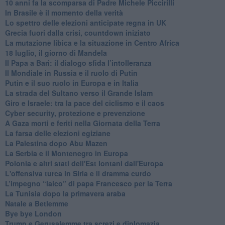
10 anni fa la scomparsa di Padre Michele Piccirilli
In Brasile è il momento della verità
Lo spettro delle elezioni anticipate regna in UK
Grecia fuori dalla crisi, countdown iniziato
La mutazione libica e la situazione in Centro Africa
18 luglio, il giorno di Mandela
Il Papa a Bari: il dialogo sfida l’intolleranza
Il Mondiale in Russia e il ruolo di Putin
Putin e il suo ruolo in Europa e in Italia
La strada del Sultano verso il Grande Islam
Giro e Israele: tra la pace del ciclismo e il caos
Cyber security, protezione e prevenzione
A Gaza morti e feriti nella Giornata della Terra
La farsa delle elezioni egiziane
La Palestina dopo Abu Mazen
La Serbia e il Montenegro in Europa
Polonia e altri stati dell'Est lontani dall'Europa
L'offensiva turca in Siria e il dramma curdo
L’impegno “laico” di papa Francesco per la Terra
La Tunisia dopo la primavera araba
Natale a Betlemme
Bye bye London
Trump e Gerusalemme tra screzi e diplomazia