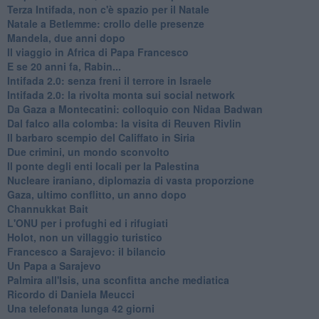
Terza Intifada, non c'è spazio per il Natale
Natale a Betlemme: crollo delle presenze
Mandela, due anni dopo
Il viaggio in Africa di Papa Francesco
E se 20 anni fa, Rabin...
Intifada 2.0: senza freni il terrore in Israele
Intifada 2.0: la rivolta monta sui social network
Da Gaza a Montecatini: colloquio con Nidaa Badwan
Dal falco alla colomba: la visita di Reuven Rivlin
Il barbaro scempio del Califfato in Siria
Due crimini, un mondo sconvolto
Il ponte degli enti locali per la Palestina
Nucleare iraniano, diplomazia di vasta proporzione
Gaza, ultimo conflitto, un anno dopo
Channukkat Bait
L'ONU per i profughi ed i rifugiati
Holot, non un villaggio turistico
Francesco a Sarajevo: il bilancio
Un Papa a Sarajevo
Palmira all'Isis, una sconfitta anche mediatica
Ricordo di Daniela Meucci
​Una telefonata lunga 42 giorni