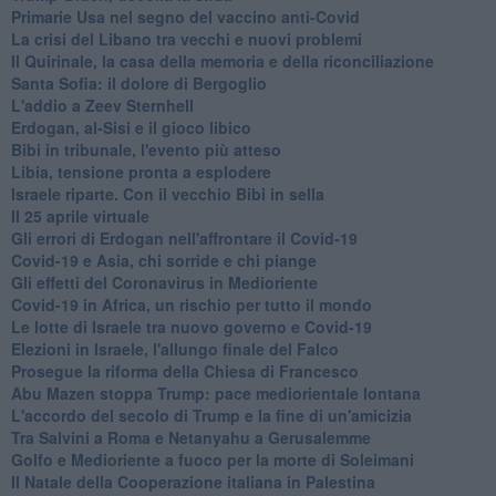
Primarie Usa nel segno del vaccino anti-Covid
La crisi del Libano tra vecchi e nuovi problemi
Il Quirinale, la casa della memoria e della riconciliazione
Santa Sofia: il dolore di Bergoglio
L'addio a ​Zeev Sternhell
Erdogan, al-Sisi e il gioco libico
Bibi in tribunale, l'evento più atteso
Libia, tensione pronta a esplodere
Israele riparte. Con il vecchio Bibi in sella
Il 25 aprile virtuale
Gli errori di Erdogan nell'affrontare il Covid-19
Covid-19 e Asia, chi sorride e chi piange
Gli effetti del Coronavirus in Medioriente
Covid-19 in Africa, un rischio per tutto il mondo
Le lotte di Israele tra nuovo governo e Covid-19
Elezioni in Israele, l'allungo finale del Falco
Prosegue la riforma della Chiesa di Francesco
Abu Mazen stoppa Trump: pace mediorientale lontana
L'accordo del secolo di Trump e la fine di un'amicizia
Tra Salvini a Roma e Netanyahu a Gerusalemme
Golfo e Medioriente a fuoco per la morte di Soleimani
Il Natale della Cooperazione italiana in Palestina