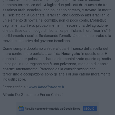
attentato terroristico del 14 luglio: due poliziotti drusi uccisi da tre
assalitori arabi israeliani, che poi hanno cercato, e trovato, la morte
sul selciato della Spianata. Israeliani che uccidono altri israeliani è
un elemento di novità nel conflitto, non di poco conto. L'obiettivo
degli attentatori era, probabilmente, innescare una deflagrazione
che partisse da un luogo di risonanza per l'islam, il loro “martirio” è
perfidamente riuscito. Scatenando l'emotività del mondo arabo e la
reazione impulsiva del governo israeliano.
Come sempre dobbiamo chiederci qual è il senso della scelta del
muro contro muro portata avanti da
Netanyahu
in queste ore. E
quanto i leader palestinesi hanno strumentalizzato questo episodio.
Le colpe, in una regione che è una polveriera, meritano di essere
ripartite attentamente. Partendo dalla considerazione che
terrorismo e occupazione sono gli anelli di una catena moralmente
ingiustificabile.
Leggi anche su
www.ilmedioriente.it
Alfredo De Girolamo e Enrico Catassi