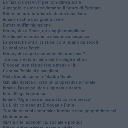
La "Marcia dei vivi" per non dimenticare
A maggio le urne decideranno il futuro di Erdoğan
Biden ha fatto infuriare la destra israeliana
Israele rischia una guerra civile
Bufera sull'immigrazione
Netanyahu a Roma, un viaggio complicato
Per Sunak niente crisi e nessuna emergenza
Le persecuzioni ai cristiani continuano da secoli
Le crisi post Brexit
Netanyahu saprà mantenere le promesse?
Tunisia, a votare meno del 9% degli elettori
Erdogan, non si può fare a meno di lui
L'antica Persia si è svegliata
Rishi Sunak spera in “Babbo Natale”
G20 alla ricerca di credibilità operativa e morale
Israele, l'asse politico si sposta a destra
Iran, dilaga la protesta
Israele "Ogni cosa si acquista con un prezzo"
La Libia contesa tra Erdogan e Putin
Turchia tra crisi economica interna e mire geopolitiche nel
Mediterraneo
GB tra crisi economica, sociale e politica
Biden in Medioriente, nessun addio