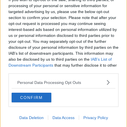
La questione Ucraina
processing of your personal or sensitive information for
Cipro, un ponte dove si mischiano le culture
targeted advertising by us, please use the below opt-out
Una vigilia di Natale per un nuovo Rais
section to confirm your selection. Please note that after your
La questione israelo-palestinese ignorata dal G20
opt-out request is processed you may continue seeing
Erdogan continua a sfidare l'Occidente
interest-based ads based on personal information utilized by
Libano, collasso economico e guerra civile
us or personal information disclosed to third parties prior to
Johnson, da Trump a Biden alla Brexit
your opt-out. You may separately opt-out of the further
L'AUKUS e il Quad
disclosure of your personal information by third parties on the
Biden, primo presidente USA non in guerra
IAB’s list of downstream participants. This information may
Papa Bergoglio vedrà Viktor Orbán
Bennet, un giorno in attesa di Biden
also be disclosed by us to third parties on the
IAB’s List of
Il ritorno dei talebani
Downstream Participants
that may further disclose it to other
​La lenta agonia del Libano
third parties.
Sudafrica, è allarme alimentare
Usa di nuovo al centro della geopolitica internazionale
Personal Data Processing Opt Outs
L’appuntamento di Israele con il cambiamento
La farsa delle elezioni in Siria
CONFIRM
In Medioriente non ci sono favole, solo realtà
Biden chiama ma Netanyahu non risponde
Niente di nuovo in Medioriente
La forza di Boris Johnson
Data Deletion
Data Access
Privacy Policy
Biden nuovo alleato armeno contro la Turchia