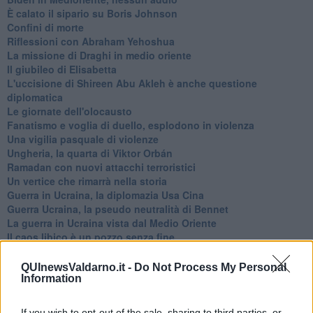
È calato il sipario su Boris Johnson
Confini di morte
Riflessioni con Abraham Yehoshua
La missione di Draghi in medio oriente
Il giubileo di Elisabetta
L'uccisione di Shireen Abu Akleh è anche questione
diplomatica
Le giornate dell'olocausto
Fanatismo e voglia di duello, esplodono in violenza
Una vigilia pasquale di violenze
Ungheria, la quarta di Viktor Orbán
Ramadan con nuovi attacchi terroristici
Un vertice che rimarrà nella storia
Guerra in Ucraina, la diplomazia Usa Cina
Guerra Ucraina, la pseudo neutralità di Bennet
La guerra in Ucraina vista dal Medio Oriente
​Il caos libico è un pozzo senza fine
Erdoğan e l'informazione
Crisi Corona, crisi Johnson, problemi post Brexit
QUInewsValdarno.it -
Do Not Process My Personal
Capitol Hill un anno dopo
Information
Desmond Tutu "la voce dei senza voce"
Natale da incubo per Boris Johnson
If you wish to opt-out of the sale, sharing to third parties, or