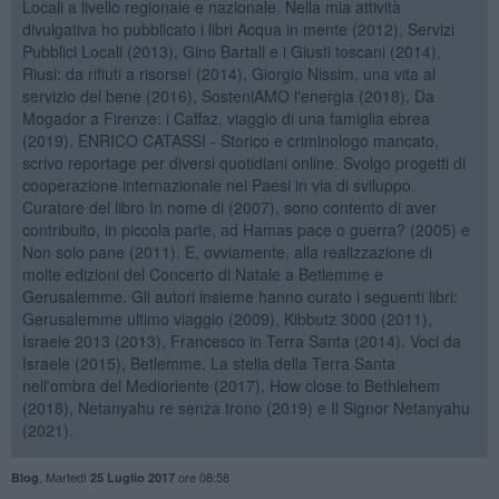
Locali a livello regionale e nazionale. Nella mia attività
divulgativa ho pubblicato i libri Acqua in mente (2012), Servizi
Pubblici Locali (2013), Gino Bartali e i Giusti toscani (2014),
Riusi: da rifiuti a risorse! (2014), Giorgio Nissim, una vita al
servizio del bene (2016), SosteniAMO l'energia (2018), Da
Mogador a Firenze: i Caffaz, viaggio di una famiglia ebrea
(2019). ENRICO CATASSI - Storico e criminologo mancato,
scrivo reportage per diversi quotidiani online. Svolgo progetti di
cooperazione internazionale nei Paesi in via di sviluppo.
Curatore del libro In nome di (2007), sono contento di aver
contribuito, in piccola parte, ad Hamas pace o guerra? (2005) e
Non solo pane (2011). E, ovviamente, alla realizzazione di
molte edizioni del Concerto di Natale a Betlemme e
Gerusalemme. Gli autori insieme hanno curato i seguenti libri:
Gerusalemme ultimo viaggio (2009), Kibbutz 3000 (2011),
Israele 2013 (2013), Francesco in Terra Santa (2014). Voci da
Israele (2015), Betlemme. La stella della Terra Santa
nell'ombra del Medioriente (2017), How close to Bethlehem
(2018), Netanyahu re senza trono (2019) e Il Signor Netanyahu
(2021).
,
Martedì
ore 08:58
Blog
25 Luglio 2017