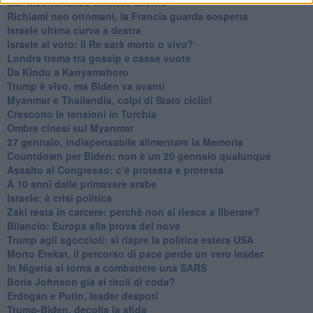
Mar Mediterraneo cimitero silente
Richiami neo ottomani, la Francia guarda sospetta
Israele ultima curva a destra
Israele al voto: il Re sarà morto o vivo?
Londra trema tra gossip e casse vuote
Da Kindu a Kanyamahoro
Trump è vivo, ma Biden va avanti
Myanmar e Thailandia, colpi di Stato ciclici
Crescono le tensioni in Turchia
Ombre cinesi sul Myanmar
27 gennaio, indispensabile alimentare la Memoria
Countdown per Biden: non è un 20 gennaio qualunque
Assalto al Congresso: c’è protesta e protesta
A 10 anni dalle primavere arabe
Israele: è crisi politica
Zaki resta in carcere: perchè non si riesce a liberare?
Bilancio: Europa alla prova del nove
Trump agli sgoccioli: si riapre la politica estera USA
Morto Erekat, il percorso di pace perde un vero leader
In Nigeria si torna a combattere una SARS
Boris Johnson già ai titoli di coda?
Erdogan e Putin, leader despoti
Trump-Biden, decolla la sfida