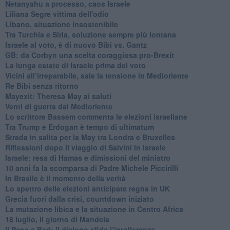
Netanyahu a processo, caos Israele
Liliana Segre vittima dell'odio
Libano, situazione insostenibile
Tra Turchia e Siria, soluzione sempre più lontana
Israele al voto, è di nuovo Bibi vs. Gantz
GB: da Corbyn una scelta coraggiosa pro-Brexit
La lunga estate di Israele prima del voto
Vicini all’irreparabile, sale la tensione in Medioriente
Re Bibi senza ritorno
Mayexit: Theresa May ai saluti
Venti di guerra dal Medioriente
Lo scrittore Bassem commenta le elezioni israeliane
Tra Trump e Erdogan è tempo di ultimatum
Strada in salita per la May tra Londra e Bruxelles
Riflessioni dopo il viaggio di Salvini in Israele
Israele: resa di Hamas e dimissioni del ministro
10 anni fa la scomparsa di Padre Michele Piccirilli
In Brasile è il momento della verità
Lo spettro delle elezioni anticipate regna in UK
Grecia fuori dalla crisi, countdown iniziato
La mutazione libica e la situazione in Centro Africa
18 luglio, il giorno di Mandela
Il Papa a Bari: il dialogo sfida l’intolleranza