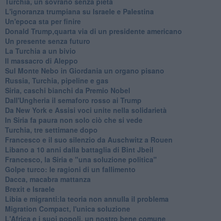
Turchia, un sovrano senza pietà
L'ignoranza trumpiana su Israele e Palestina
Un'epoca sta per finire
Donald Trump,quarta via di un presidente americano
Un presente senza futuro
La Turchia a un bivio
Il massacro di Aleppo
Sul Monte Nebo in Giordania un organo pisano
Russia, Turchia, pipeline e gas
Siria, caschi bianchi da Premio Nobel
Dall'Ungheria il semaforo rosso ai Trump
Da New York e Assisi voci unite nella solidarietà
In Siria fa paura non solo ciò che si vede
Turchia, tre settimane dopo
Francesco e il suo silenzio da Auschwitz a Rouen
Libano a 10 anni dalla battaglia di Bint Jbeil
Francesco, la Siria e "una soluzione politica"
Golpe turco: le ragioni di un fallimento
Dacca, macabra mattanza
Brexit e Israele
Libia e migranti:la teoria non annulla il problema
Migration Compact, l'unica soluzione
L'Africa e i suoi popoli, un nostro bene comune