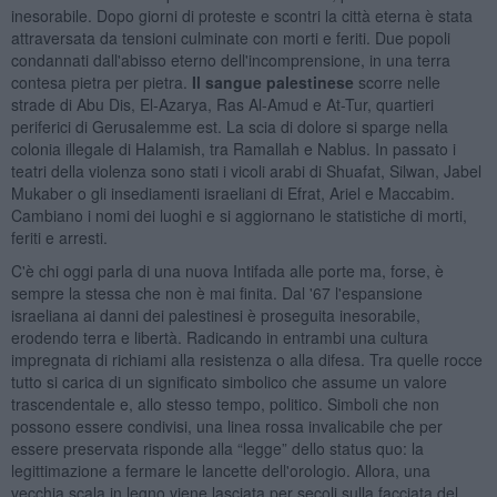
inesorabile. Dopo giorni di proteste e scontri la città eterna è stata
attraversata da tensioni culminate con morti e feriti. Due popoli
condannati dall'abisso eterno dell'incomprensione, in una terra
contesa pietra per pietra.
Il sangue palestinese
scorre nelle
strade di Abu Dis, El-Azarya, Ras Al-Amud e At-Tur, quartieri
periferici di Gerusalemme est. La scia di dolore si sparge nella
colonia illegale di Halamish, tra Ramallah e Nablus. In passato i
teatri della violenza sono stati i vicoli arabi di Shuafat, Silwan, Jabel
Mukaber o gli insediamenti israeliani di Efrat, Ariel e Maccabim.
Cambiano i nomi dei luoghi e si aggiornano le statistiche di morti,
feriti e arresti.
C'è chi oggi parla di una nuova Intifada alle porte ma, forse, è
sempre la stessa che non è mai finita. Dal '67 l'espansione
israeliana ai danni dei palestinesi è proseguita inesorabile,
erodendo terra e libertà. Radicando in entrambi una cultura
impregnata di richiami alla resistenza o alla difesa. Tra quelle rocce
tutto si carica di un significato simbolico che assume un valore
trascendentale e, allo stesso tempo, politico. Simboli che non
possono essere condivisi, una linea rossa invalicabile che per
essere preservata risponde alla “legge” dello status quo: la
legittimazione a fermare le lancette dell'orologio. Allora, una
vecchia scala in legno viene lasciata per secoli sulla facciata del