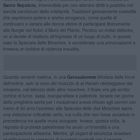
Santo Sepolcro
, irremovibile per non alterare diritti e pratiche nel
sancta sanctorum della cristianità. Tradizioni gelosamente custodite
che esprimono potere e anche arroganza, come quella di
continuare a vietare alle donne ebree di partecipare liberamente
alle liturgie nel Kotel, il Muro del Pianto. Persino un metal detector,
se si decide di istallarlo all'ingresso di un luogo di culto, in questo
caso la Spianata delle Moschee, è considerato una provocazione e
innesca un turbine di violenza inaudita.
Quando venerdì mattina, in una
Gerusalemme
blindata dalle forze
dell'ordine, solo la voce del muezzin di al-Haram riecheggiava dal
minareto, nel silenzio delle altre moschee, il finale era già scritto:
cortine di fumo, sassi, manganellate e pallottole. Israele nel giorno
della preghiera santa per i musulmani aveva chiuso agli uomini con
meno di 50 anni l'accesso alla Spianata delle due Moschee sacre,
una violazione criticabile certo, ma nulla che non fosse accaduto in
precedenza tra quelle mura occupate. Invece, questa volta, la
risposta di protesta palestinese ha avuto un'intensità e una
partecipazione altissima. Mentre, gli organi di sicurezza israeliani
giustificavano la presenza di maggiori controlli con il recente