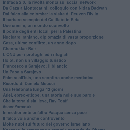
Intifada 2.0: la rivolta monta sui social network
Da Gaza a Montecatini: colloquio con Nidaa Badwan
Dal falco alla colomba: la visita di Reuven Rivlin
Il barbaro scempio del Califfato in Siria
Due crimini, un mondo sconvolto
Il ponte degli enti locali per la Palestina
Nucleare iraniano, diplomazia di vasta proporzione
Gaza, ultimo conflitto, un anno dopo
Channukkat Bait
L'ONU per i profughi ed i rifugiati
Holot, non un villaggio turistico
Francesco a Sarajevo: il bilancio
Un Papa a Sarajevo
Palmira all'Isis, una sconfitta anche mediatica
Ricordo di Daniela Meucci
​Una telefonata lunga 42 giorni
​Ariel, ebreo-etiope: una storia nelle sue parole
Che la terra ti sia lieve, Rav Toaff
​#saveYarmouk
​In medioriente un'altra Pasqua senza pace
​Il falco vola anche controvento
Molte nubi sul futuro del governo israeliano
Knesset: la campagna elettorale approda da Obama