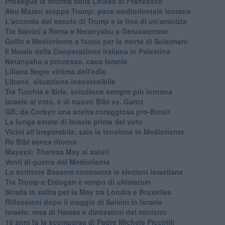
Prosegue la riforma della Chiesa di Francesco
Abu Mazen stoppa Trump: pace mediorientale lontana
L'accordo del secolo di Trump e la fine di un'amicizia
Tra Salvini a Roma e Netanyahu a Gerusalemme
Golfo e Medioriente a fuoco per la morte di Soleimani
Il Natale della Cooperazione italiana in Palestina
Netanyahu a processo, caos Israele
Liliana Segre vittima dell'odio
Libano, situazione insostenibile
Tra Turchia e Siria, soluzione sempre più lontana
Israele al voto, è di nuovo Bibi vs. Gantz
GB: da Corbyn una scelta coraggiosa pro-Brexit
La lunga estate di Israele prima del voto
Vicini all’irreparabile, sale la tensione in Medioriente
Re Bibi senza ritorno
Mayexit: Theresa May ai saluti
Venti di guerra dal Medioriente
Lo scrittore Bassem commenta le elezioni israeliane
Tra Trump e Erdogan è tempo di ultimatum
Strada in salita per la May tra Londra e Bruxelles
Riflessioni dopo il viaggio di Salvini in Israele
Israele: resa di Hamas e dimissioni del ministro
10 anni fa la scomparsa di Padre Michele Piccirilli