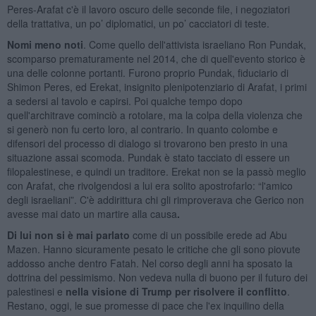
Peres-Arafat c'è il lavoro oscuro delle seconde file, i negoziatori
della trattativa, un po’ diplomatici, un po’ cacciatori di teste.
Nomi meno noti
. Come quello dell'attivista israeliano Ron Pundak,
scomparso prematuramente nel 2014, che di quell'evento storico è
una delle colonne portanti. Furono proprio Pundak, fiduciario di
Shimon Peres, ed Erekat, insignito plenipotenziario di Arafat, i primi
a sedersi al tavolo e capirsi. Poi qualche tempo dopo
quell'architrave cominciò a rotolare, ma la colpa della violenza che
si generò non fu certo loro, al contrario. In quanto colombe e
difensori del processo di dialogo si trovarono ben presto in una
situazione assai scomoda. Pundak è stato tacciato di essere un
filopalestinese, e quindi un traditore. Erekat non se la passò meglio
con Arafat, che rivolgendosi a lui era solito apostrofarlo: “l'amico
degli israeliani”. C'è addirittura chi gli rimproverava che Gerico non
avesse mai dato un martire alla causa
.
Di lui non si è mai parlato
come di un possibile erede ad Abu
Mazen. Hanno sicuramente pesato le critiche che gli sono piovute
addosso anche dentro Fatah. Nel corso degli anni ha sposato la
dottrina del pessimismo. Non vedeva nulla di buono per il futuro dei
palestinesi e
nella visione di Trump per risolvere il conflitto
.
Restano, oggi, le sue promesse di pace che l'ex inquilino della