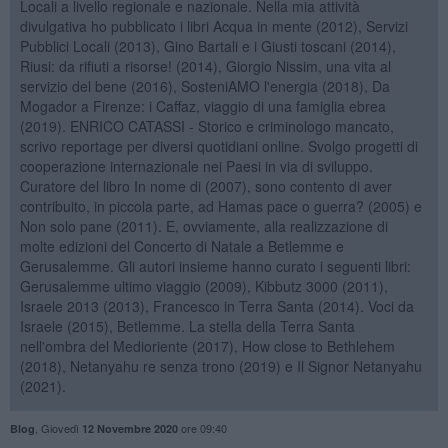
Locali a livello regionale e nazionale. Nella mia attività
divulgativa ho pubblicato i libri Acqua in mente (2012), Servizi
Pubblici Locali (2013), Gino Bartali e i Giusti toscani (2014),
Riusi: da rifiuti a risorse! (2014), Giorgio Nissim, una vita al
servizio del bene (2016), SosteniAMO l'energia (2018), Da
Mogador a Firenze: i Caffaz, viaggio di una famiglia ebrea
(2019). ENRICO CATASSI - Storico e criminologo mancato,
scrivo reportage per diversi quotidiani online. Svolgo progetti di
cooperazione internazionale nei Paesi in via di sviluppo.
Curatore del libro In nome di (2007), sono contento di aver
contribuito, in piccola parte, ad Hamas pace o guerra? (2005) e
Non solo pane (2011). E, ovviamente, alla realizzazione di
molte edizioni del Concerto di Natale a Betlemme e
Gerusalemme. Gli autori insieme hanno curato i seguenti libri:
Gerusalemme ultimo viaggio (2009), Kibbutz 3000 (2011),
Israele 2013 (2013), Francesco in Terra Santa (2014). Voci da
Israele (2015), Betlemme. La stella della Terra Santa
nell'ombra del Medioriente (2017), How close to Bethlehem
(2018), Netanyahu re senza trono (2019) e Il Signor Netanyahu
(2021).
,
Giovedì
ore 09:40
Blog
12 Novembre 2020