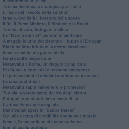
Il medioriente di Silvio
Tunisia rischiosa e strategica per l'Italia
L'inizio del “secolo della Turchia”
Israele, deciderà il borsone della spesa
Il Re, il Primo Ministro, il Sindaco e la Brexit
Turchia al voto, Erdogan in bilico
La "Marcia dei vivi" per non dimenticare
A maggio le urne decideranno il futuro di Erdoğan
Biden ha fatto infuriare la destra israeliana
Israele rischia una guerra civile
Bufera sull'immigrazione
Netanyahu a Roma, un viaggio complicato
Per Sunak niente crisi e nessuna emergenza
Le persecuzioni ai cristiani continuano da secoli
Le crisi post Brexit
Netanyahu saprà mantenere le promesse?
Tunisia, a votare meno del 9% degli elettori
Erdogan, non si può fare a meno di lui
L'antica Persia si è svegliata
Rishi Sunak spera in “Babbo Natale”
G20 alla ricerca di credibilità operativa e morale
Israele, l'asse politico si sposta a destra
Iran, dilaga la protesta