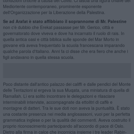
condizioni critiche a causa del Covid. Ci lascia una figura chiave del
Medioriente contemporaneo, prominente esponente
dell'Organizzazione per la Liberazione della Palestina.
Se ad Arafat è stato affibbiato il soprannome di Mr. Palestine
non c'è dubbio che Erekat passasse per Mr. Gerico, città e
governatorato dove viveva e dove ha incarnato il ruolo di rais. In
quella antica oasi e città biblica sulle sponde del Mar Morto in
giovane età aveva frequentato la scuola francescana imparando
qualche parola d'italiano. Anni fa ci disse che era fiero che anche i
figli andavano in quella stessa scuola.
Poco distante dall'antico palazzo dei califfi e dalle pendici del Monte
delle Tentazioni si ergeva la sua Muqata, una miniatura di quella di
Ramallah. Lì era solito incontrare le delegazioni e rilasciare
interminabili interviste, accompagnate da ettolitri di caffè e
montagne di datteri. Tra le sue doti non aveva la puntualità. È stato
una costante presenza nei media anglosassoni, vuoi per la perfetta
grammatica inglese o per la qualità dei commenti. Aveva costruito il
proprio riconoscimento partecipando all'accordo di pace di Oslo.
Dietro alla firma in calce che incornicia insieme i tre leader Rabin-