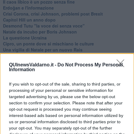
​Il caos libico è un pozzo senza fine
Erdoğan e l'informazione
Crisi Corona, crisi Johnson, problemi post Brexit
Capitol Hill un anno dopo
Desmond Tutu "la voce dei senza voce"
Natale da incubo per Boris Johnson
La questione Ucraina
Cipro, un ponte dove si mischiano le culture
Una vigilia di Natale per un nuovo Rais
La questione israelo-palestinese ignorata dal G20
Erdogan continua a sfidare l'Occidente
QUInewsValdarno.it -
Do Not Process My Personal
Libano, collasso economico e guerra civile
Information
Johnson, da Trump a Biden alla Brexit
L'AUKUS e il Quad
If you wish to opt-out of the sale, sharing to third parties, or
Biden, primo presidente USA non in guerra
processing of your personal or sensitive information for
Papa Bergoglio vedrà Viktor Orbán
targeted advertising by us, please use the below opt-out
Bennet, un giorno in attesa di Biden
section to confirm your selection. Please note that after your
Il ritorno dei talebani
​La lenta agonia del Libano
opt-out request is processed you may continue seeing
Sudafrica, è allarme alimentare
interest-based ads based on personal information utilized by
Usa di nuovo al centro della geopolitica internazionale
us or personal information disclosed to third parties prior to
L’appuntamento di Israele con il cambiamento
your opt-out. You may separately opt-out of the further
La farsa delle elezioni in Siria