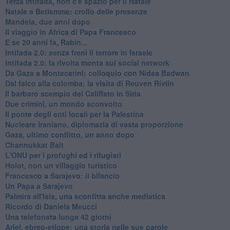
Terza Intifada, non c'è spazio per il Natale
Natale a Betlemme: crollo delle presenze
Mandela, due anni dopo
Il viaggio in Africa di Papa Francesco
E se 20 anni fa, Rabin...
Intifada 2.0: senza freni il terrore in Israele
Intifada 2.0: la rivolta monta sui social network
Da Gaza a Montecatini: colloquio con Nidaa Badwan
Dal falco alla colomba: la visita di Reuven Rivlin
Il barbaro scempio del Califfato in Siria
Due crimini, un mondo sconvolto
Il ponte degli enti locali per la Palestina
Nucleare iraniano, diplomazia di vasta proporzione
Gaza, ultimo conflitto, un anno dopo
Channukkat Bait
L'ONU per i profughi ed i rifugiati
Holot, non un villaggio turistico
Francesco a Sarajevo: il bilancio
Un Papa a Sarajevo
Palmira all'Isis, una sconfitta anche mediatica
Ricordo di Daniela Meucci
​Una telefonata lunga 42 giorni
​Ariel, ebreo-etiope: una storia nelle sue parole