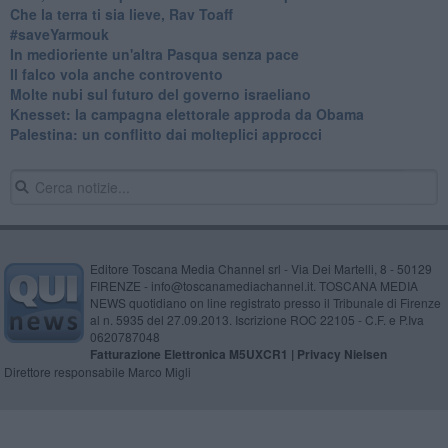
Che la terra ti sia lieve, Rav Toaff
​#saveYarmouk
​In medioriente un'altra Pasqua senza pace
​Il falco vola anche controvento
Molte nubi sul futuro del governo israeliano
Knesset: la campagna elettorale approda da Obama
Palestina: un conflitto dai molteplici approcci
Editore Toscana Media Channel srl - Via Dei Martelli, 8 - 50129
FIRENZE - info@toscanamediachannel.it. TOSCANA MEDIA
NEWS quotidiano on line registrato presso il Tribunale di Firenze
al n. 5935 del 27.09.2013. Iscrizione ROC 22105 - C.F. e P.Iva
0620787048
Fatturazione Elettronica M5UXCR1 |
Privacy Nielsen
Direttore responsabile Marco Migli
Powered by
Aperion.it