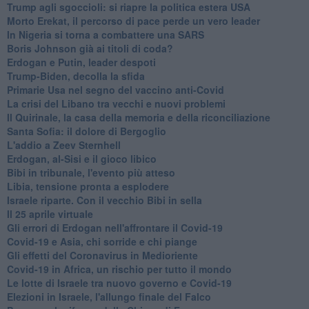
Trump agli sgoccioli: si riapre la politica estera USA
Morto Erekat, il percorso di pace perde un vero leader
In Nigeria si torna a combattere una SARS
Boris Johnson già ai titoli di coda?
Erdogan e Putin, leader despoti
Trump-Biden, decolla la sfida
Primarie Usa nel segno del vaccino anti-Covid
La crisi del Libano tra vecchi e nuovi problemi
Il Quirinale, la casa della memoria e della riconciliazione
Santa Sofia: il dolore di Bergoglio
L'addio a ​Zeev Sternhell
Erdogan, al-Sisi e il gioco libico
Bibi in tribunale, l'evento più atteso
Libia, tensione pronta a esplodere
Israele riparte. Con il vecchio Bibi in sella
Il 25 aprile virtuale
Gli errori di Erdogan nell'affrontare il Covid-19
Covid-19 e Asia, chi sorride e chi piange
Gli effetti del Coronavirus in Medioriente
Covid-19 in Africa, un rischio per tutto il mondo
Le lotte di Israele tra nuovo governo e Covid-19
Elezioni in Israele, l'allungo finale del Falco