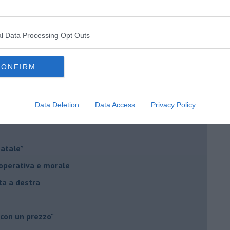
o complicato
suna emergenza
l Data Processing Opt Outs
ontinuano da secoli
CONFIRM
le promesse?
 degli elettori
Data Deletion
Data Access
Privacy Policy
no di lui
Natale”
à operativa e morale
sta a destra
 con un prezzo"