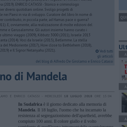
rea (2019). ENRICO CATASSI - Storico e criminologo
er diversi quotidiani online. Svolgo progetti di
 nei Paesi in via di sviluppo. Curatore del libro In nome di
QUI
er contribuito, in piccola parte, ad Hamas pace o guerra?
1). E, ovviamente, alla realizzazione di molte edizioni del
emme e Gerusalemme. Gli autori insieme hanno curato i
 ultimo viaggio (2009), Kibbutz 3000 (2011), Israele 2013
Santa (2014). Voci da Israele (2015), Betlemme. La stella
Ult
ra del Medioriente (2017), How close to Bethlehem (2018),
2019) e Il Signor Netanyahu (2021).
Vedi tutti
A
gli articoli
del blog di Alfredo De Girolamo e Enrico Catassi
orno di Mandela
A
LAMO E ENRICO CATASSI - MERCOLEDÌ
18 LUGLIO 2018
ORE 15:04
In Sudafrica
è il giorno dedicato alla memoria di
Mandela
. Il 18 luglio, l'uomo che ha incarnato la
resistenza al segregazionismo dell'apartheid, avrebbe
A
compiuto 100 anni. Il colore giallo e il volto
sorridente di quell'icona intramontabile sventoleranno