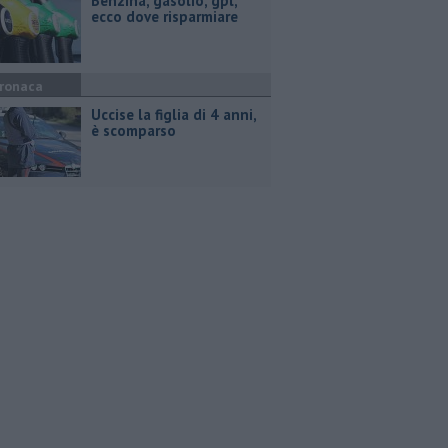
​Benzina, gasolio, gpl,
ecco dove risparmiare
ronaca
Uccise la figlia di 4 anni,
è scomparso