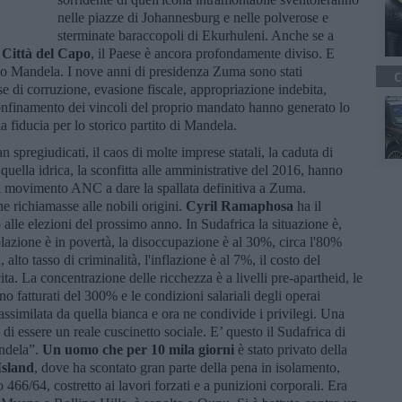
nelle piazze di Johannesburg e nelle polverose e
sterminate baraccopoli di Ekurhuleni. Anche se a
 Città del Capo
, il Paese è ancora profondamente diviso. E
vo Mandela. I nove anni di presidenza Zuma sono stati
C
use di corruzione, evasione fiscale, appropriazione indebita,
confinamento dei vincoli del proprio mandato hanno generato lo
la fiducia per lo storico partito di Mandela.
 spregiudicati, il caos di molte imprese statali, la caduta di
uella idrica, la sconfitta alle amministrative del 2016, hanno
del movimento ANC a dare la spallata definitiva a Zuma.
e richiamasse alle nobili origini.
Cyril Ramaphosa
ha il
o alle elezioni del prossimo anno. In Sudafrica la situazione è,
olazione è in povertà, la disoccupazione è al 30%, circa l'80%
alto tasso di criminalità, l'inflazione è al 7%, il costo del
ita. La concentrazione delle ricchezza è a livelli pre-apartheid, le
 fatturati del 300% e le condizioni salariali degli operai
assimilata da quella bianca e ora ne condivide i privilegi. Una
i essere un reale cuscinetto sociale. E’ questo il Sudafrica di
andela”.
Un uomo che per 10 mila giorni
è stato privato della
Island
, dove ha scontato gran parte della pena in isolamento,
 466/64, costretto ai lavori forzati e a punizioni corporali. Era