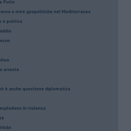
e Putin
nterna e mire geopolitiche nel Mediterraneo
e e politica
 addio
hnson
oshua
o oriente
leh è anche questione diplomatica
 esplodono in violenza
ze
 Orbán