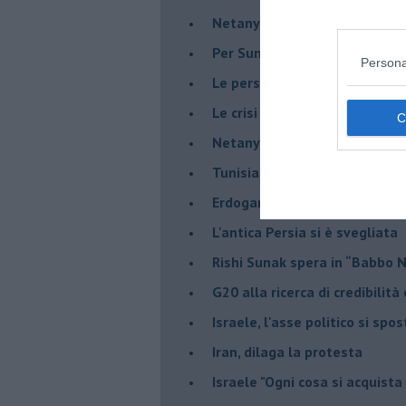
Netanyahu a Roma, un viaggi
Per Sunak niente crisi e nes
Persona
Le persecuzioni ai cristiani c
Le crisi post Brexit
Netanyahu saprà mantenere 
Tunisia, a votare meno del 9%
Erdogan, non si può fare a me
L'antica Persia si è svegliata
Rishi Sunak spera in “Babbo 
G20 alla ricerca di credibilit
Israele, l'asse politico si spo
Iran, dilaga la protesta
Israele "Ogni cosa si acquista