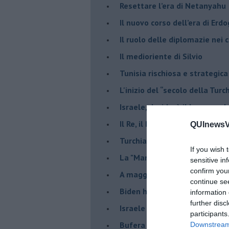
Resettare l’era di Netanyahu
​Il nuovo corso dell’era di Erd
Il ruolo delle diplomazie nei c
Il medioriente di Silvio
Tunisia rischiosa e strategica 
L'inizio del “secolo della Turc
Israele, deciderà il borsone d
Il Re, il Primo Ministro, il Sin
QUInewsVa
Turchia al voto, Erdogan in bil
If you wish 
La "Marcia dei vivi" per non d
sensitive in
confirm you
A maggio le urne decideranno 
continue se
Biden ha fatto infuriare la de
information 
further disc
Israele rischia una guerra civi
participants
Bufera sull'immigrazione
Downstream 