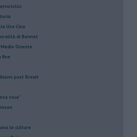
rroristici
toria
zia Usa Cina
tralità di Bennet
l Medio Oriente
a fine
roblemi post Brexit
nza voce"
ohnson
iano le culture