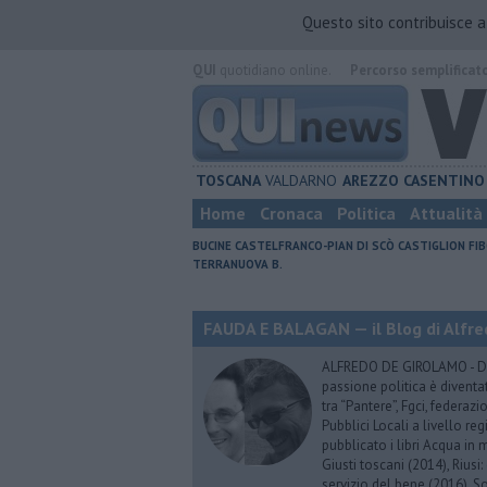
Questo sito contribuisce 
QUI
quotidiano online.
Percorso semplificat
TOSCANA
VALDARNO
AREZZO
CASENTINO
Home
Cronaca
Politica
Attualità
BUCINE
CASTELFRANCO-PIAN DI SCÒ
CASTIGLION FIB
TERRANUOVA B.
FAUDA E BALAGAN — il Blog di Alfre
ALFREDO DE GIROLAMO - Dopo
passione politica è diventa
tra “Pantere”, Fgci, federazi
Pubblici Locali a livello re
pubblicato i libri Acqua in m
Giusti toscani (2014), Riusi:
servizio del bene (2016), S