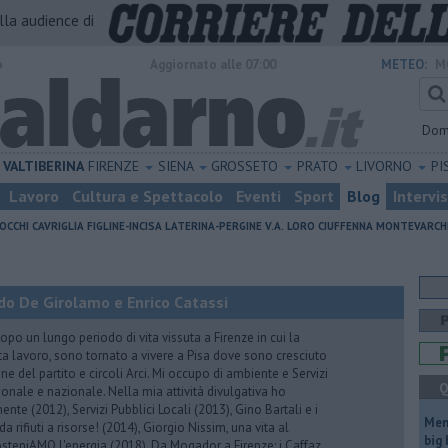
alla audience di
o
Aggiornato alle 07:00
METEO:
M
Dom
VALTIBERINA
FIRENZE
SIENA
GROSSETO
PRATO
LIVORNO
PI
Lavoro
Cultura e Spettacolo
Eventi
Sport
Blog
Intervi
OCCHI
CAVRIGLIA
FIGLINE-INCISA
LATERINA-PERGINE V.A.
LORO CIUFFENNA
MONTEVARCH
do De Girolamo e Enrico Catassi
 un lungo periodo di vita vissuta a Firenze in cui la
ta lavoro, sono tornato a vivere a Pisa dove sono cresciuto
one del partito e circoli Arci. Mi occupo di ambiente e Servizi
Q
gionale e nazionale. Nella mia attività divulgativa ho
ente (2012), Servizi Pubblici Locali (2013), Gino Bartali e i
Mem
 da rifiuti a risorse! (2014), Giorgio Nissim, una vita al
big
osteniAMO l'energia (2018), Da Mogador a Firenze: i Caffaz,