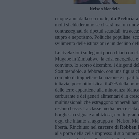
Nelson Mandela
cinque anni dalla sua morte,
da Pretoria a
molti si chiederanno se ci sarà mai un nuo
contrassegnati da ripetuti scandali, tra acc
stupro e nepotismo. Politiche populiste, s
svilimento delle istituzioni e un declino del
Le rivelazioni su legami poco chiari con clan
Mugabe in Zimbabwe, la crisi energetica e q
convinto, lo scorso dicembre, i dirigenti 
Sostituendolo, a febbraio, con una figura ch
compito di traghettare la nazione e il partit
tuttavia, poco ottimistica: il 47% della pop
delle terre appartiene alla minoranza bianca, 
carburante e dei generi alimentari è in cresc
multinazionali che estraggono minerali hanno
restano basse. La classe media nera è stata 
borghesia esigua e ambiziosa, non in grado d
oggi che intanto si aggrappa a “Nelson M
libertà. Rinchiuso nel
carcere di Robben 
alla porta della cella impresso il suo numero