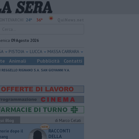
24°
36°
ONTEVARCHI
QuiNews.net
enica
09 Agosto 2026
SA
PISTOIA
LUCCA
MASSA CARRARA
ste
Animali
Pubblicità
Contatti
I
REGGELLO
RIGNANO S.A.
SAN GIOVANNI V.A.
ui Blog
di Marco Celati
RACCONTI
orie dopo il
DELLA
 bang