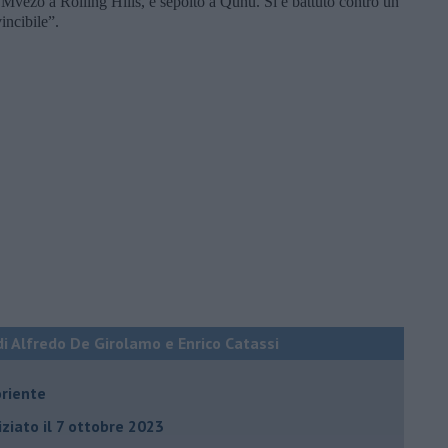
i Mvezo a Rolling Hills, è sepolto a Qunu. Si è battuto contro un
incibile”.
di Alfredo De Girolamo e Enrico Catassi
oriente
iziato il 7 ottobre 2023