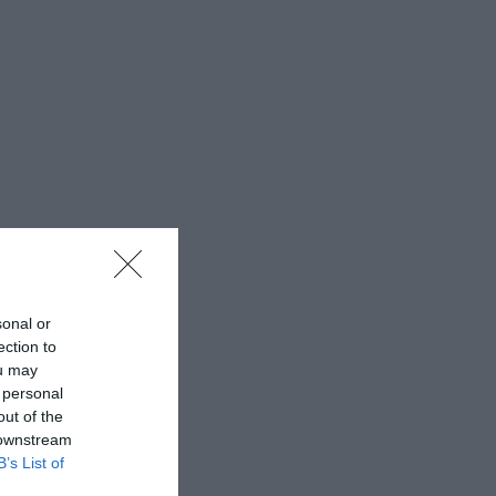
sonal or
ection to
ou may
 personal
out of the
 downstream
B’s List of