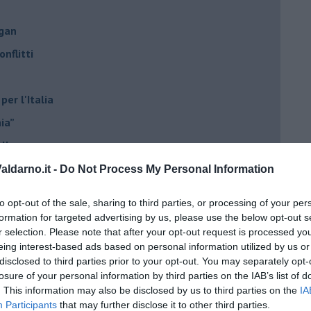
ogan
onflitti
per l'Italia
hia”
ella spesa
daco e la Brexit
ldarno.it -
Do Not Process My Personal Information
ico
to opt-out of the sale, sharing to third parties, or processing of your per
imenticare
formation for targeted advertising by us, please use the below opt-out s
r selection. Please note that after your opt-out request is processed y
il futuro di Erdoğan
eing interest-based ads based on personal information utilized by us or
stra israeliana
disclosed to third parties prior to your opt-out. You may separately opt-
losure of your personal information by third parties on the IAB’s list of
le
. This information may also be disclosed by us to third parties on the
IA
Participants
that may further disclose it to other third parties.