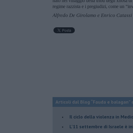
nato nel villaggio della tribù degli xhosa d
regime razzista e i pregiudizi, come un “inv
Alfredo De Girolamo e Enrico Catassi
Articoli dal Blog “Fauda e balagan” 
Il ciclo della violenza in Medi
L'11 settembre di Israele è in