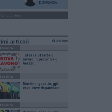
DOMENICA
Condoglianze
imi articoli
Vedi tutti
ttualità
​Tutte le offerte di
lavoro in provincia di
Arezzo
ttualità
​Benzina, gasolio, gpl,
ecco dove risparmiare
ttualità