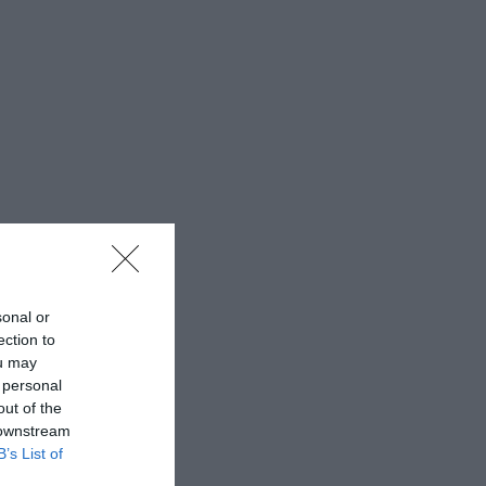
sonal or
ection to
ou may
 personal
out of the
 downstream
B’s List of