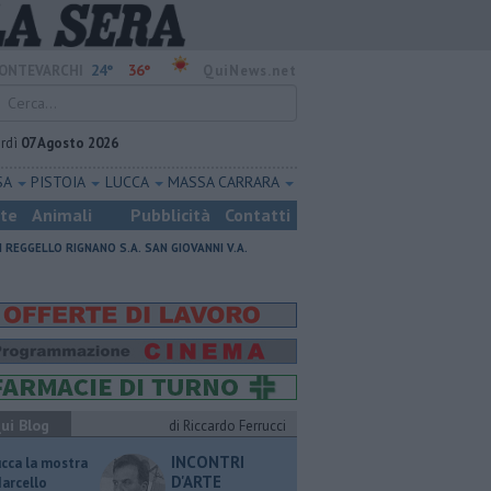
24°
36°
ONTEVARCHI
QuiNews.net
rdì
07 Agosto 2026
SA
PISTOIA
LUCCA
MASSA CARRARA
ste
Animali
Pubblicità
Contatti
I
REGGELLO
RIGNANO S.A.
SAN GIOVANNI V.A.
ui Blog
di Riccardo Ferrucci
INCONTRI
ucca la mostra
D'ARTE
Marcello