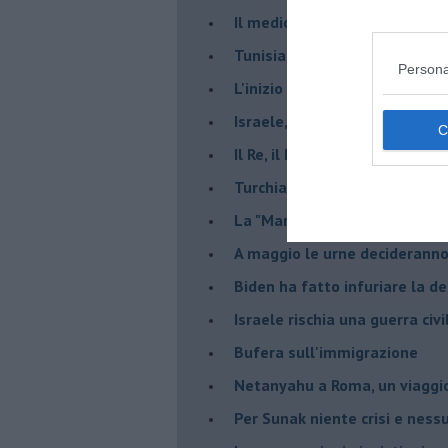
Il medioriente di Silvio
Tunisia rischiosa e strategica 
Persona
L'inizio del “secolo della Turc
Israele, deciderà il borsone d
Il Re, il Primo Ministro, il Sin
Turchia al voto, Erdogan in bil
La "Marcia dei vivi" per non d
A maggio le urne decideranno 
Biden ha fatto infuriare la de
Israele rischia una guerra civi
Bufera sull'immigrazione
Netanyahu a Roma, un viaggi
Per Sunak niente crisi e nes