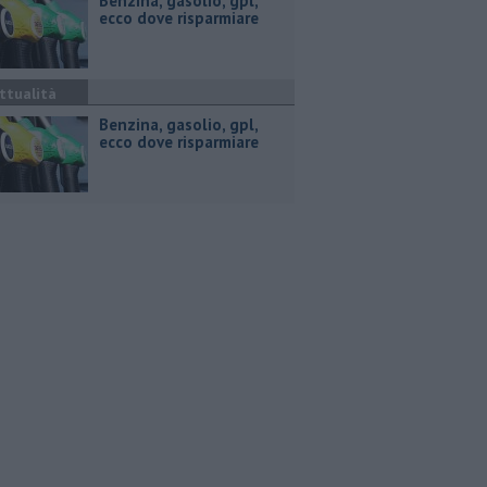
​Benzina, gasolio, gpl,
ecco dove risparmiare
ttualità
​Benzina, gasolio, gpl,
ecco dove risparmiare