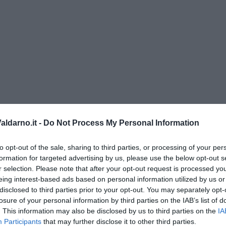
ldarno.it -
Do Not Process My Personal Information
di Alfredo De Girolamo e Enrico Catassi
to opt-out of the sale, sharing to third parties, or processing of your per
oriente
formation for targeted advertising by us, please use the below opt-out s
r selection. Please note that after your opt-out request is processed y
iziato il 7 ottobre 2023
eing interest-based ads based on personal information utilized by us or
disclosed to third parties prior to your opt-out. You may separately opt-
losure of your personal information by third parties on the IAB’s list of
ogan
. This information may also be disclosed by us to third parties on the
IA
onflitti
Participants
that may further disclose it to other third parties.