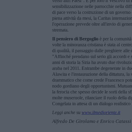
verso altri Paesi". E per loro il Vescovo 
sensibilizzazione nelle parrocchie nella dif
di pace verso la costruzione di un governo 
piena attività da mesi, la Caritas internaz
l'operazione prevede oltre all'invio di gene
stremata.
Il pensiero di Bergoglio
è per la comunità 
volte la minoranza cristiana è stata al cent
di qualità, il passaggio dalle preghiere alle 
"Affinché prendano sul serio gli accordi e 
anni di storia la Siria ha avuto due rivoluzi
araba nel 2011. Entrambe degenerate in due
Alawita e l'instaurazione della dittatura, la
drammatico che come crede Francesco potrà
nodo gordiano degli opportunismi. Mutuand
la ferocia che spesso decide le sorti della s
molte museruole, rilanciare il ruolo della d
Congelata in attesa di un dialogo realistico
Leggi anche su
www.ilmedioriente.it
Alfredo De Girolamo e Enrico Catassi