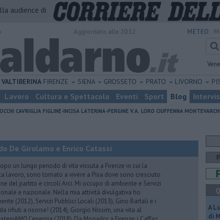
alla audience di
o
Aggiornato alle 20:12
METEO:
M
Vene
VALTIBERINA
FIRENZE
SIENA
GROSSETO
PRATO
LIVORNO
PI
Lavoro
Cultura e Spettacolo
Eventi
Sport
Blog
Intervi
OCCHI
CAVRIGLIA
FIGLINE-INCISA
LATERINA-PERGINE V.A.
LORO CIUFFENNA
MONTEVARCH
do De Girolamo e Enrico Catassi
 un lungo periodo di vita vissuta a Firenze in cui la
ta lavoro, sono tornato a vivere a Pisa dove sono cresciuto
one del partito e circoli Arci. Mi occupo di ambiente e Servizi
Q
gionale e nazionale. Nella mia attività divulgativa ho
ente (2012), Servizi Pubblici Locali (2013), Gino Bartali e i
A L
 da rifiuti a risorse! (2014), Giorgio Nissim, una vita al
di 
osteniAMO l'energia (2018), Da Mogador a Firenze: i Caffaz,