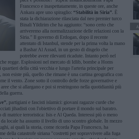
Francesco e inaspettatamente, in queste ore, anche
Ankara apre uno spiraglio:
“Stabilità in Siria”
. È
stata la dichiarazione rilasciata dal neo premier turco
Binali Yildirim che ha aggiunto: “sono certo che
A
arriveremo alla normalizzazione delle relazioni con la
Siria.” Il governo di Erdogan, dopo il recente
attentato di Istanbul, stende per la prima volta la mano
a Bashar Al Assad, in un gesto di disgelo che
potrebbe avere rilevanti ricadute. Intanto però nel
 che regge. Esplosioni nel mercato di Idlib, bombe a Homs
uartieri della città vecchia e lungo l'arteria principale per
to, non esiste più, quello che rimane è una cartina geografica con
me il vento. Zone sotto il controllo delle forze governative e
 aree che si allargano e poi si restringono nella quotidianità più
della guerra.
ve”
, partigiani e fascisti islamici: giovani ragazze curde che
iati jihadisti con l'obiettivo di portare il mondo sul baratro.
di matrice terroristica: Isis e Al Qaeda. Interessi più o meno
da locale ha assunto il livello di uno scontro globale. In mezzo
fughi, ai quali la storia, come ricorda Papa Francesco, ha
me della catastrofe siriana "costretti per sopravvivere alla fuga