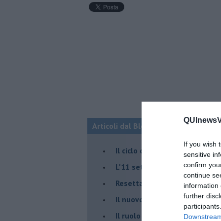
QUInewsVa
Articoli dal Blog “Fauda e balagan” 
If you wish 
Il ciclo della violenza in Medi
sensitive in
confirm you
L'11 settembre di Israele è in
continue se
Resettare l’era di Netanyahu
information 
further disc
​Il nuovo corso dell’era di Erd
participants
Il ruolo delle diplomazie nei c
Downstream 