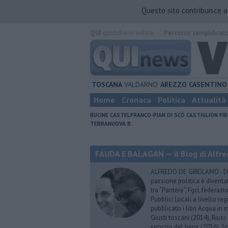
Questo sito contribuisce 
QUI
quotidiano online.
Percorso semplificat
TOSCANA
VALDARNO
AREZZO
CASENTINO
Home
Cronaca
Politica
Attualità
BUCINE
CASTELFRANCO-PIAN DI SCÒ
CASTIGLION FIB
TERRANUOVA B.
FAUDA E BALAGAN — il Blog di Alfre
ALFREDO DE GIROLAMO - Dopo
passione politica è diventa
tra “Pantere”, Fgci, federazi
Pubblici Locali a livello re
pubblicato i libri Acqua in m
Giusti toscani (2014), Riusi:
servizio del bene (2016), S