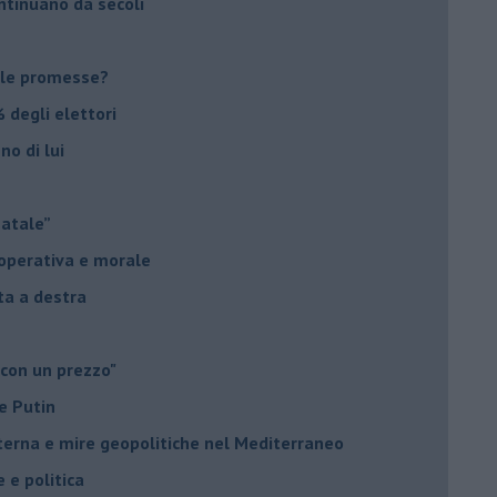
ontinuano da secoli
le promesse?
 degli elettori
no di lui
Natale”
à operativa e morale
sta a destra
 con un prezzo"
e Putin
nterna e mire geopolitiche nel Mediterraneo
e e politica