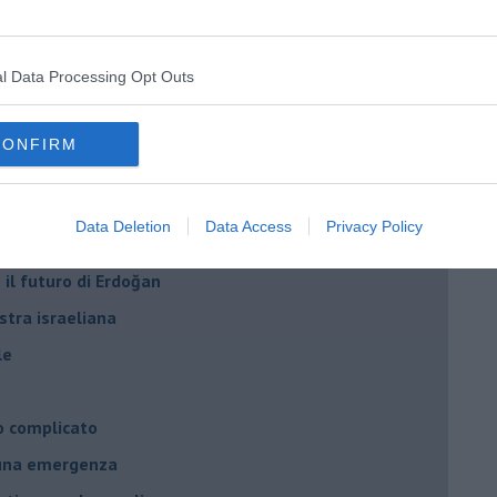
per l'Italia
l Data Processing Opt Outs
hia”
ella spesa
CONFIRM
daco e la Brexit
ico
Data Deletion
Data Access
Privacy Policy
imenticare
il futuro di Erdoğan
stra israeliana
le
o complicato
suna emergenza