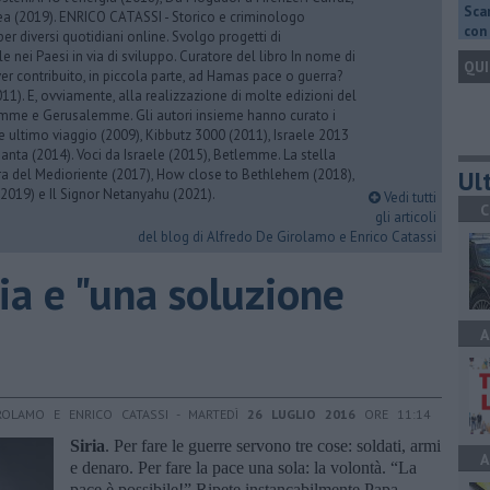
Scar
rea (2019). ENRICO CATASSI - Storico e criminologo
con 
er diversi quotidiani online. Svolgo progetti di
 nei Paesi in via di sviluppo. Curatore del libro In nome di
QUI
er contribuito, in piccola parte, ad Hamas pace o guerra?
1). E, ovviamente, alla realizzazione di molte edizioni del
emme e Gerusalemme. Gli autori insieme hanno curato i
 ultimo viaggio (2009), Kibbutz 3000 (2011), Israele 2013
Santa (2014). Voci da Israele (2015), Betlemme. La stella
Ult
ra del Medioriente (2017), How close to Bethlehem (2018),
2019) e Il Signor Netanyahu (2021).
Vedi tutti
C
gli articoli
del blog di Alfredo De Girolamo e Enrico Catassi
ria e "una soluzione
A
ROLAMO E ENRICO CATASSI - MARTEDÌ
26 LUGLIO 2016
ORE 11:14
Siria
. Per fare le guerre servono tre cose: soldati, armi
A
e denaro. Per fare la pace una sola: la volontà. “La
pace è possibile!” Ripete instancabilmente Papa