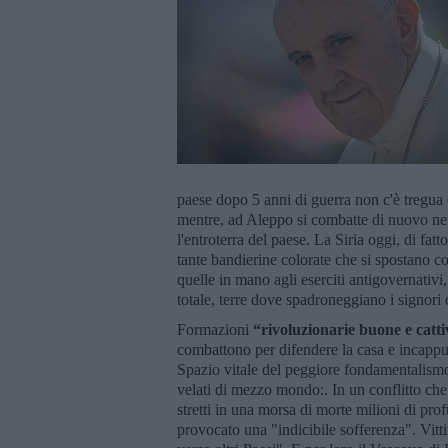
paese dopo 5 anni di guerra non c'è tregua
mentre, ad Aleppo si combatte di nuovo nei q
l'entroterra del paese. La Siria oggi, di fat
tante bandierine colorate che si spostano co
quelle in mano agli eserciti antigovernativi,
totale, terre dove spadroneggiano i signori 
Formazioni
“rivoluzionarie buone e catti
combattono per difendere la casa e incappucc
Spazio vitale del peggiore fondamentalismo 
velati di mezzo mondo:. In un conflitto che 
stretti in una morsa di morte milioni di pro
provocato una "indicibile sofferenza". Vitti