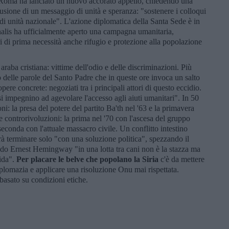
di Roma ha lanciato un nuovo accorato appello, chiedendo una
fusione di un messaggio di unità e speranza: "sostenere i colloqui
di unità nazionale". L'azione diplomatica della Santa Sede è in
ionalis ha ufficialmente aperto una campagna umanitaria,
ri di prima necessità anche rifugio e protezione alla popolazione
araba cristiana: vittime dell'odio e delle discriminazioni. Più
ro delle parole del Santo Padre che in queste ore invoca un salto
opere concrete: negoziati tra i principali attori di questo eccidio.
si impegnino ad agevolare l'accesso agli aiuti umanitari". In 50
oni: la presa del potere del partito Ba'th nel '63 e la primavera
 controrivoluzioni: la prima nel '70 con l'ascesa del gruppo
 seconda con l'attuale massacro civile. Un conflitto intestino
 terminare solo "con una soluzione politica", spezzando il
o Ernest Hemingway "in una lotta tra cani non è la stazza ma
fida".
Per placare le belve che popolano la Siria
c'è da mettere
iplomazia e applicare una risoluzione Onu mai rispettata.
 basato su condizioni etiche.