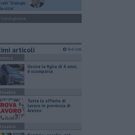
selli “Dialoghi
la città"
Condoglianze
imi articoli
Vedi tutti
ronaca
Uccise la figlia di 4 anni,
è scomparso
ttualità
​Tutte le offerte di
lavoro in provincia di
Arezzo
ttualità