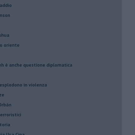
 addio
hnson
oshua
o oriente
leh è anche questione diplomatica
 esplodono in violenza
ze
 Orbán
rroristici
toria
zia Usa Cina