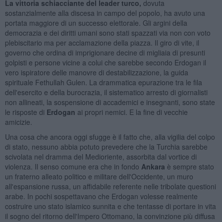
La vittoria schiacciante del leader turco,
dovuta
sostanzialmente alla discesa in campo del popolo, ha avuto una
portata maggiore di un successo elettorale. Gli argini della
democrazia e dei diritti umani sono stati spazzati via non con voto
plebiscitario ma per acclamazione della piazza. Il giro di vite, il
governo che ordina di imprigionare decine di migliaia di presunti
golpisti e persone vicine a colui che sarebbe secondo Erdogan il
vero ispiratore delle manovre di destabilizzazione, la guida
spirituale Fethullah Gulen. La drammatica epurazione tra le fila
dell'esercito e della burocrazia, il sistematico arresto di giornalisti
non allineati, la sospensione di accademici e insegnanti, sono state
le risposte di
Erdogan
ai propri nemici. E la fine di vecchie
amicizie.
Una cosa che ancora oggi sfugge è il fatto che, alla vigilia del colpo
di stato, nessuno abbia potuto prevedere che la Turchia sarebbe
scivolata nel dramma del Medioriente, assorbita dal vortice di
violenza. Il senso comune era che in fondo
Ankara
è sempre stato
un fraterno alleato politico e militare dell'Occidente, un muro
all'espansione russa, un affidabile referente nelle tribolate questioni
arabe. In pochi sospettavano che Erdogan volesse realmente
costruire uno stato islamico sunnita e che tentasse di portare in vita
il sogno del ritorno dell'Impero Ottomano, la convinzione più diffusa