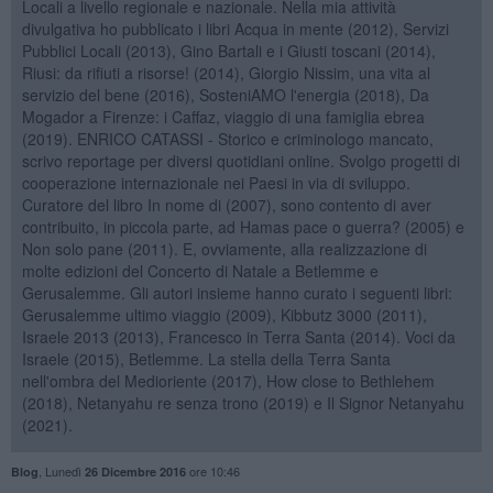
Locali a livello regionale e nazionale. Nella mia attività
divulgativa ho pubblicato i libri Acqua in mente (2012), Servizi
Pubblici Locali (2013), Gino Bartali e i Giusti toscani (2014),
Riusi: da rifiuti a risorse! (2014), Giorgio Nissim, una vita al
servizio del bene (2016), SosteniAMO l'energia (2018), Da
Mogador a Firenze: i Caffaz, viaggio di una famiglia ebrea
(2019). ENRICO CATASSI - Storico e criminologo mancato,
scrivo reportage per diversi quotidiani online. Svolgo progetti di
cooperazione internazionale nei Paesi in via di sviluppo.
Curatore del libro In nome di (2007), sono contento di aver
contribuito, in piccola parte, ad Hamas pace o guerra? (2005) e
Non solo pane (2011). E, ovviamente, alla realizzazione di
molte edizioni del Concerto di Natale a Betlemme e
Gerusalemme. Gli autori insieme hanno curato i seguenti libri:
Gerusalemme ultimo viaggio (2009), Kibbutz 3000 (2011),
Israele 2013 (2013), Francesco in Terra Santa (2014). Voci da
Israele (2015), Betlemme. La stella della Terra Santa
nell'ombra del Medioriente (2017), How close to Bethlehem
(2018), Netanyahu re senza trono (2019) e Il Signor Netanyahu
(2021).
,
Lunedì
ore 10:46
Blog
26 Dicembre 2016