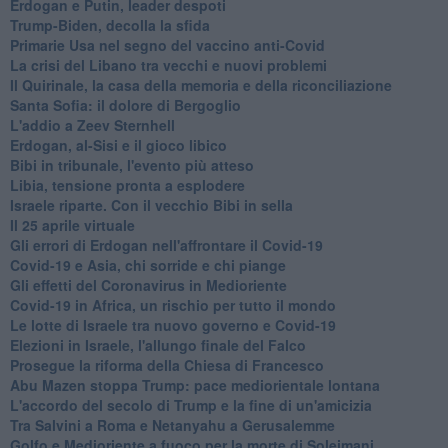
Erdogan e Putin, leader despoti
Trump-Biden, decolla la sfida
Primarie Usa nel segno del vaccino anti-Covid
La crisi del Libano tra vecchi e nuovi problemi
Il Quirinale, la casa della memoria e della riconciliazione
Santa Sofia: il dolore di Bergoglio
L'addio a ​Zeev Sternhell
Erdogan, al-Sisi e il gioco libico
Bibi in tribunale, l'evento più atteso
Libia, tensione pronta a esplodere
Israele riparte. Con il vecchio Bibi in sella
Il 25 aprile virtuale
Gli errori di Erdogan nell'affrontare il Covid-19
Covid-19 e Asia, chi sorride e chi piange
Gli effetti del Coronavirus in Medioriente
Covid-19 in Africa, un rischio per tutto il mondo
Le lotte di Israele tra nuovo governo e Covid-19
Elezioni in Israele, l'allungo finale del Falco
Prosegue la riforma della Chiesa di Francesco
Abu Mazen stoppa Trump: pace mediorientale lontana
L'accordo del secolo di Trump e la fine di un'amicizia
Tra Salvini a Roma e Netanyahu a Gerusalemme
Golfo e Medioriente a fuoco per la morte di Soleimani