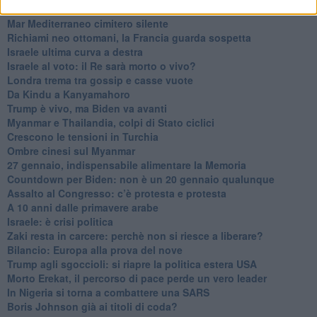
Biden nuovo alleato armeno contro la Turchia
Mar Mediterraneo cimitero silente
Richiami neo ottomani, la Francia guarda sospetta
Israele ultima curva a destra
Israele al voto: il Re sarà morto o vivo?
Londra trema tra gossip e casse vuote
Da Kindu a Kanyamahoro
Trump è vivo, ma Biden va avanti
Myanmar e Thailandia, colpi di Stato ciclici
Crescono le tensioni in Turchia
Ombre cinesi sul Myanmar
27 gennaio, indispensabile alimentare la Memoria
Countdown per Biden: non è un 20 gennaio qualunque
Assalto al Congresso: c’è protesta e protesta
A 10 anni dalle primavere arabe
Israele: è crisi politica
Zaki resta in carcere: perchè non si riesce a liberare?
Bilancio: Europa alla prova del nove
Trump agli sgoccioli: si riapre la politica estera USA
Morto Erekat, il percorso di pace perde un vero leader
In Nigeria si torna a combattere una SARS
Boris Johnson già ai titoli di coda?