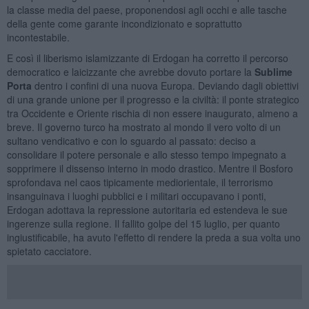
la classe media del paese, proponendosi agli occhi e alle tasche
della gente come garante incondizionato e soprattutto
incontestabile.
E così il liberismo islamizzante di Erdogan ha corretto il percorso
democratico e laicizzante che avrebbe dovuto portare la
Sublime
Porta
dentro i confini di una nuova Europa. Deviando dagli obiettivi
di una grande unione per il progresso e la civiltà: il ponte strategico
tra Occidente e Oriente rischia di non essere inaugurato, almeno a
breve. Il governo turco ha mostrato al mondo il vero volto di un
sultano vendicativo e con lo sguardo al passato: deciso a
consolidare il potere personale e allo stesso tempo impegnato a
sopprimere il dissenso interno in modo drastico. Mentre il Bosforo
sprofondava nel caos tipicamente mediorientale, il terrorismo
insanguinava i luoghi pubblici e i militari occupavano i ponti,
Erdogan adottava la repressione autoritaria ed estendeva le sue
ingerenze sulla regione. Il fallito golpe del 15 luglio, per quanto
ingiustificabile, ha avuto l'effetto di rendere la preda a sua volta uno
spietato cacciatore.