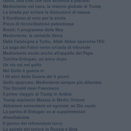
Golfo, una crisi che non accenna a placarsi
Medioriente nel caos, la visione globale di Trump
La strada per evitare le distruzioni di massa
Il Kurdistan al voto per la storia
Prove di riconciliazione palestinese
Brexit: il programma della May
Medioriente, la variabile libica
Dalla Catalogna a Turku, Allah Akbar spaventa l'EU
La saga del Falco verso un'aula di tribunale
Medioriente sordo anche all'appello del Papa
Turchia-Erdogan, un anno dopo
Un via vai nel golfo
Nel Golfo è guerra tv
I 50 anni della Guerra dei 6 giorni
Golfo spaccato, Medioriente sempre più dilaniato
The Donald meet Francesco
Il primo viaggio di Trump in Arabia
Trump aspirante Messia in Medio Oriente
Abbattere estremismi ed egoismi, se Dio vuole
La partita di Erdogan va ai supplementari
#freeGabriele
Il giorno del referendum turco
La spirale del terrore in Russia e Siria