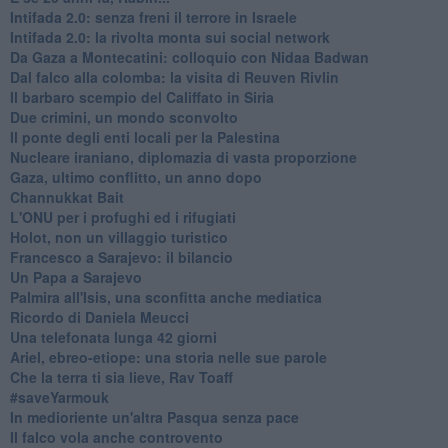
Intifada 2.0: senza freni il terrore in Israele
Intifada 2.0: la rivolta monta sui social network
Da Gaza a Montecatini: colloquio con Nidaa Badwan
Dal falco alla colomba: la visita di Reuven Rivlin
Il barbaro scempio del Califfato in Siria
Due crimini, un mondo sconvolto
Il ponte degli enti locali per la Palestina
Nucleare iraniano, diplomazia di vasta proporzione
Gaza, ultimo conflitto, un anno dopo
Channukkat Bait
L'ONU per i profughi ed i rifugiati
Holot, non un villaggio turistico
Francesco a Sarajevo: il bilancio
Un Papa a Sarajevo
Palmira all'Isis, una sconfitta anche mediatica
Ricordo di Daniela Meucci
​Una telefonata lunga 42 giorni
​Ariel, ebreo-etiope: una storia nelle sue parole
Che la terra ti sia lieve, Rav Toaff
​#saveYarmouk
​In medioriente un'altra Pasqua senza pace
​Il falco vola anche controvento