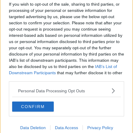
Desmond Tutu "la voce dei senza voce"
If you wish to opt-out of the sale, sharing to third parties, or
Natale da incubo per Boris Johnson
processing of your personal or sensitive information for
La questione Ucraina
targeted advertising by us, please use the below opt-out
Cipro, un ponte dove si mischiano le culture
section to confirm your selection. Please note that after your
Una vigilia di Natale per un nuovo Rais
opt-out request is processed you may continue seeing
La questione israelo-palestinese ignorata dal G20
Erdogan continua a sfidare l'Occidente
interest-based ads based on personal information utilized by
Libano, collasso economico e guerra civile
us or personal information disclosed to third parties prior to
Johnson, da Trump a Biden alla Brexit
your opt-out. You may separately opt-out of the further
L'AUKUS e il Quad
disclosure of your personal information by third parties on the
Biden, primo presidente USA non in guerra
IAB’s list of downstream participants. This information may
Papa Bergoglio vedrà Viktor Orbán
also be disclosed by us to third parties on the
IAB’s List of
Bennet, un giorno in attesa di Biden
Downstream Participants
that may further disclose it to other
Il ritorno dei talebani
third parties.
​La lenta agonia del Libano
Sudafrica, è allarme alimentare
Personal Data Processing Opt Outs
Usa di nuovo al centro della geopolitica internazionale
L’appuntamento di Israele con il cambiamento
La farsa delle elezioni in Siria
CONFIRM
In Medioriente non ci sono favole, solo realtà
Biden chiama ma Netanyahu non risponde
Niente di nuovo in Medioriente
Data Deletion
Data Access
Privacy Policy
La forza di Boris Johnson