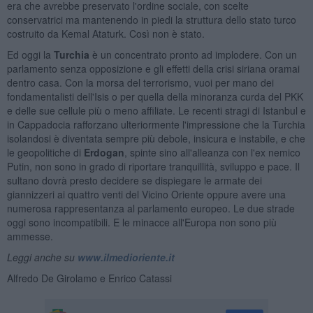
era che avrebbe preservato l'ordine sociale, con scelte
conservatrici ma mantenendo in piedi la struttura dello stato turco
costruito da Kemal Ataturk. Così non è stato.
Ed oggi la
Turchia
è un concentrato pronto ad implodere. Con un
parlamento senza opposizione e gli effetti della crisi siriana oramai
dentro casa. Con la morsa del terrorismo, vuoi per mano dei
fondamentalisti dell'Isis o per quella della minoranza curda del PKK
e delle sue cellule più o meno affiliate. Le recenti stragi di Istanbul e
in Cappadocia rafforzano ulteriormente l'impressione che la Turchia
isolandosi è diventata sempre più debole, insicura e instabile, e che
le geopolitiche di
Erdogan
, spinte sino all'alleanza con l'ex nemico
Putin, non sono in grado di riportare tranquillità, sviluppo e pace. Il
sultano dovrà presto decidere se dispiegare le armate dei
giannizzeri ai quattro venti del Vicino Oriente oppure avere una
numerosa rappresentanza al parlamento europeo. Le due strade
oggi sono incompatibili. E le minacce all'Europa non sono più
ammesse.
Leggi anche su
www.ilmedioriente.it
Alfredo De Girolamo e Enrico Catassi