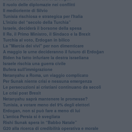
Il ruolo delle diplomazie nei conflitti
Il medioriente di Silvio
Tunisia rischiosa e strategica per l'Italia
L'inizio del “secolo della Turchia”
Israele, deciderà il borsone della spesa
Il Re, il Primo Ministro, il Sindaco e la Brexit
Turchia al voto, Erdogan in bilico
La "Marcia dei vivi" per non dimenticare
A maggio le urne decideranno il futuro di Erdoğan
Biden ha fatto infuriare la destra israeliana
Israele rischia una guerra civile
Bufera sull'immigrazione
Netanyahu a Roma, un viaggio complicato
Per Sunak niente crisi e nessuna emergenza
Le persecuzioni ai cristiani continuano da secoli
Le crisi post Brexit
Netanyahu saprà mantenere le promesse?
Tunisia, a votare meno del 9% degli elettori
Erdogan, non si può fare a meno di lui
L'antica Persia si è svegliata
Rishi Sunak spera in “Babbo Natale”
G20 alla ricerca di credibilità operativa e morale