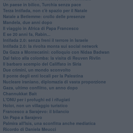
Un paese in bilico, Turchia senza pace
Terza Intifada, non c'è spazio per il Natale
Natale a Betlemme: crollo delle presenze
Mandela, due anni dopo
Il viaggio in Africa di Papa Francesco
E se 20 anni fa, Rabin...
Intifada 2.0: senza freni il terrore in Israele
Intifada 2.0: la rivolta monta sui social network
Da Gaza a Montecatini: colloquio con Nidaa Badwan
Dal falco alla colomba: la visita di Reuven Rivlin
Il barbaro scempio del Califfato in Siria
Due crimini, un mondo sconvolto
Il ponte degli enti locali per la Palestina
Nucleare iraniano, diplomazia di vasta proporzione
Gaza, ultimo conflitto, un anno dopo
Channukkat Bait
L'ONU per i profughi ed i rifugiati
Holot, non un villaggio turistico
Francesco a Sarajevo: il bilancio
Un Papa a Sarajevo
Palmira all'Isis, una sconfitta anche mediatica
Ricordo di Daniela Meucci