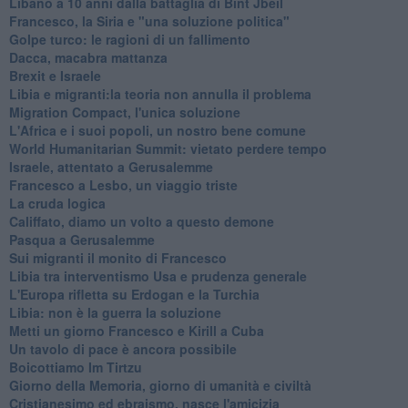
Libano a 10 anni dalla battaglia di Bint Jbeil
Francesco, la Siria e "una soluzione politica"
Golpe turco: le ragioni di un fallimento
Dacca, macabra mattanza
Brexit e Israele
Libia e migranti:la teoria non annulla il problema
Migration Compact, l'unica soluzione
L'Africa e i suoi popoli, un nostro bene comune
World Humanitarian Summit: vietato perdere tempo
Israele, attentato a Gerusalemme
Francesco a Lesbo, un viaggio triste
La cruda logica
Califfato, diamo un volto a questo demone
Pasqua a Gerusalemme
Sui migranti il monito di Francesco
Libia tra interventismo Usa e prudenza generale
L'Europa rifletta su Erdogan e la Turchia
Libia: non è la guerra la soluzione
Metti un giorno Francesco e Kirill a Cuba
Un tavolo di pace è ancora possibile
Boicottiamo Im Tirtzu
Giorno della Memoria, giorno di umanità e civiltà
Cristianesimo ed ebraismo, nasce l'amicizia