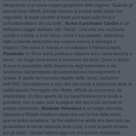
disegnando una nuova mappa geografica della regione.“Quando gli
accordi sono difficili, prevale sempre la pratica delle scelte non
negoziate: la quale peraltro si basa purtroppo sulla forza e
sull'unilateralismo del più forte”.
Scrive il professor Cardini
in un
bellissimo saggio dedicato alla “Santa”. Una città che racchiude
unicità e criticità, e il cui futuro, come il suo passato, dipendono
dalle profonde dinamiche che ruotano intorno a ideologie e
religioni. Che come ci ricordò in un colloquio il Patriarca latino
Pizzaballa
“in Terra Santa politica e religione sono come benzina e
fuoco”. Un luogo dove errori si sommano ad errori. Dove lo spirito
di pace è sopraffatto dalla doppiezza degli estremismi e del
fanatismo; dall'ambiguità dei palestinesi sul riconoscimento di
Israele. E quella del mancato rispetto delle, tante, risoluzioni
dell'ONU. Gerusalemme è una città che tende a deformare tanto la
realtà quanto l'immagine che riflette, difficile da conoscere, da
interpretare. Un libro aperto da cui superficialmente si tende a
prendere, non a caso, solo le pagine che fanno più comodo al
proprio tornaconto.
Abraham Yehoshua
in un lunga intervista
rilasciata a Wlodek Goldkorn disse che con la fine della prima
guerra arabo-israeliana: “la Gerusalemme araba era diventata per
gli israeliani la faccia nascosta della Luna, e così la parte ebraica
per gli arabi”. Quella frattura oggi non si è ancora ricomposta.