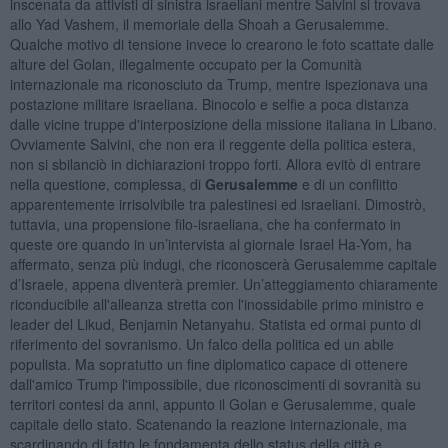
inscenata da attivisti di sinistra israeliani mentre Salvini si trovava
allo Yad Vashem, il memoriale della Shoah a Gerusalemme.
Qualche motivo di tensione invece lo crearono le foto scattate dalle
alture del Golan, illegalmente occupato per la Comunità
internazionale ma riconosciuto da Trump, mentre ispezionava una
postazione militare israeliana. Binocolo e selfie a poca distanza
dalle vicine truppe d'interposizione della missione italiana in Libano.
Ovviamente Salvini, che non era il reggente della politica estera,
non si sbilanciò in dichiarazioni troppo forti. Allora evitò di entrare
nella questione, complessa, di
Gerusalemme
e di un conflitto
apparentemente irrisolvibile tra palestinesi ed israeliani. Dimostrò,
tuttavia, una propensione filo-israeliana, che ha confermato in
queste ore quando in un’intervista al giornale Israel Ha-Yom, ha
affermato, senza più indugi, che riconoscerà Gerusalemme capitale
d’Israele, appena diventerà premier. Un’atteggiamento chiaramente
riconducibile all'alleanza stretta con l'inossidabile primo ministro e
leader del Likud, Benjamin Netanyahu. Statista ed ormai punto di
riferimento del sovranismo. Un falco della politica ed un abile
populista. Ma sopratutto un fine diplomatico capace di ottenere
dall'amico Trump l'impossibile, due riconoscimenti di sovranità su
territori contesi da anni, appunto il Golan e Gerusalemme, quale
capitale dello stato. Scatenando la reazione internazionale, ma
scardinando di fatto le fondamenta dello status della città e