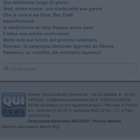
​Una telefonata lunga 42 giorni
​Ariel, ebreo-etiope: una storia nelle sue parole
Che la terra ti sia lieve, Rav Toaff
​#saveYarmouk
​In medioriente un'altra Pasqua senza pace
​Il falco vola anche controvento
Molte nubi sul futuro del governo israeliano
Knesset: la campagna elettorale approda da Obama
Palestina: un conflitto dai molteplici approcci
Editore Toscana Media Channel srl - Via Dei Martelli, 8 - 50129
FIRENZE - info@toscanamediachannel.it. TOSCANA MEDIA
NEWS quotidiano on line registrato presso il Tribunale di Firenze
al n. 5935 del 27.09.2013. Iscrizione ROC 22105 - C.F. e P.Iva
0620787048
Fatturazione Elettronica M5UXCR1 |
Privacy Nielsen
Direttore responsabile Marco Migli