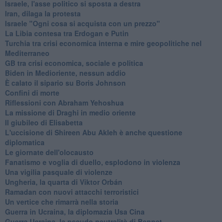
Israele, l'asse politico si sposta a destra
Iran, dilaga la protesta
Israele "Ogni cosa si acquista con un prezzo"
La Libia contesa tra Erdogan e Putin
Turchia tra crisi economica interna e mire geopolitiche nel
Mediterraneo
GB tra crisi economica, sociale e politica
Biden in Medioriente, nessun addio
È calato il sipario su Boris Johnson
Confini di morte
Riflessioni con Abraham Yehoshua
La missione di Draghi in medio oriente
Il giubileo di Elisabetta
L'uccisione di Shireen Abu Akleh è anche questione
diplomatica
Le giornate dell'olocausto
Fanatismo e voglia di duello, esplodono in violenza
Una vigilia pasquale di violenze
Ungheria, la quarta di Viktor Orbán
Ramadan con nuovi attacchi terroristici
Un vertice che rimarrà nella storia
Guerra in Ucraina, la diplomazia Usa Cina
Guerra Ucraina, la pseudo neutralità di Bennet