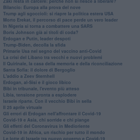
Zaki resta in carcere: perchè non si riesce a liberare?
Bilancio: Europa alla prova del nove
Trump agli sgoccioli: si riapre la politica estera USA
Morto Erekat, il percorso di pace perde un vero leader
In Nigeria si torna a combattere una SARS
Boris Johnson già ai titoli di coda?
Erdogan e Putin, leader despoti
Trump-Biden, decolla la sfida
Primarie Usa nel segno del vaccino anti-Covid
La crisi del Libano tra vecchi e nuovi problemi
Il Quirinale, la casa della memoria e della riconciliazione
Santa Sofia: il dolore di Bergoglio
L'addio a ​Zeev Sternhell
Erdogan, al-Sisi e il gioco libico
Bibi in tribunale, l'evento più atteso
Libia, tensione pronta a esplodere
Israele riparte. Con il vecchio Bibi in sella
Il 25 aprile virtuale
Gli errori di Erdogan nell'affrontare il Covid-19
Covid-19 e Asia, chi sorride e chi piange
Gli effetti del Coronavirus in Medioriente
Covid-19 in Africa, un rischio per tutto il mondo
Le lotte di Israele tra nuovo governo e Covid-19