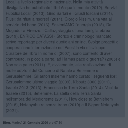
Locali a livello regionale e nazionale. Nella mia attività
divulgativa ho pubblicato i libri Acqua in mente (2012), Servizi
Pubblici Locali (2013), Gino Bartali e i Giusti toscani (2014),
Riusi: da rifiuti a risorse! (2014), Giorgio Nissim, una vita al
servizio del bene (2016), SosteniAMO l'energia (2018), Da
Mogador a Firenze: i Caffaz, viaggio di una famiglia ebrea
(2019). ENRICO CATASSI - Storico e criminologo mancato,
scrivo reportage per diversi quotidiani online. Svolgo progetti di
cooperazione internazionale nei Paesi in via di sviluppo.
Curatore del libro In nome di (2007), sono contento di aver
contribuito, in piccola parte, ad Hamas pace o guerra? (2005) e
Non solo pane (2011). E, ovviamente, alla realizzazione di
molte edizioni del Concerto di Natale a Betlemme e
Gerusalemme. Gli autori insieme hanno curato i seguenti libri:
Gerusalemme ultimo viaggio (2009), Kibbutz 3000 (2011),
Israele 2013 (2013), Francesco in Terra Santa (2014). Voci da
Israele (2015), Betlemme. La stella della Terra Santa
nell'ombra del Medioriente (2017), How close to Bethlehem
(2018), Netanyahu re senza trono (2019) e Il Signor Netanyahu
(2021).
,
Martedì
ore 07:30
Blog
21 Gennaio 2020