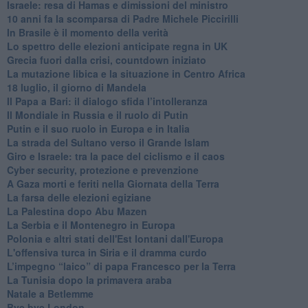
Israele: resa di Hamas e dimissioni del ministro
10 anni fa la scomparsa di Padre Michele Piccirilli
In Brasile è il momento della verità
Lo spettro delle elezioni anticipate regna in UK
Grecia fuori dalla crisi, countdown iniziato
La mutazione libica e la situazione in Centro Africa
18 luglio, il giorno di Mandela
Il Papa a Bari: il dialogo sfida l’intolleranza
Il Mondiale in Russia e il ruolo di Putin
Putin e il suo ruolo in Europa e in Italia
La strada del Sultano verso il Grande Islam
Giro e Israele: tra la pace del ciclismo e il caos
Cyber security, protezione e prevenzione
A Gaza morti e feriti nella Giornata della Terra
La farsa delle elezioni egiziane
La Palestina dopo Abu Mazen
La Serbia e il Montenegro in Europa
Polonia e altri stati dell'Est lontani dall'Europa
L'offensiva turca in Siria e il dramma curdo
L’impegno “laico” di papa Francesco per la Terra
La Tunisia dopo la primavera araba
Natale a Betlemme
Bye bye London