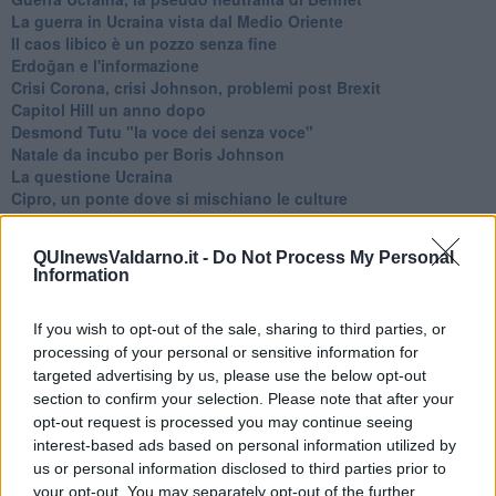
La guerra in Ucraina vista dal Medio Oriente
​Il caos libico è un pozzo senza fine
Erdoğan e l'informazione
Crisi Corona, crisi Johnson, problemi post Brexit
Capitol Hill un anno dopo
Desmond Tutu "la voce dei senza voce"
Natale da incubo per Boris Johnson
La questione Ucraina
Cipro, un ponte dove si mischiano le culture
Una vigilia di Natale per un nuovo Rais
La questione israelo-palestinese ignorata dal G20
QUInewsValdarno.it -
Do Not Process My Personal
Erdogan continua a sfidare l'Occidente
Information
Libano, collasso economico e guerra civile
Johnson, da Trump a Biden alla Brexit
L'AUKUS e il Quad
If you wish to opt-out of the sale, sharing to third parties, or
Biden, primo presidente USA non in guerra
processing of your personal or sensitive information for
Papa Bergoglio vedrà Viktor Orbán
targeted advertising by us, please use the below opt-out
Bennet, un giorno in attesa di Biden
section to confirm your selection. Please note that after your
Il ritorno dei talebani
opt-out request is processed you may continue seeing
​La lenta agonia del Libano
interest-based ads based on personal information utilized by
Sudafrica, è allarme alimentare
us or personal information disclosed to third parties prior to
Usa di nuovo al centro della geopolitica internazionale
your opt-out. You may separately opt-out of the further