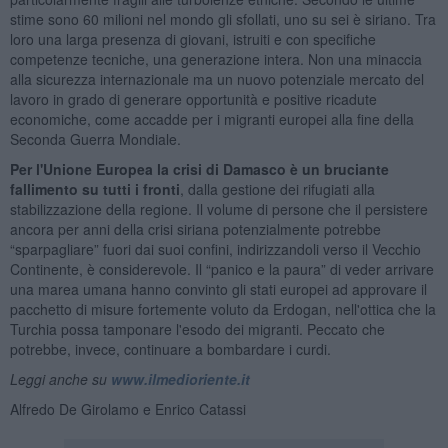
stime sono 60 milioni nel mondo gli sfollati, uno su sei è siriano. Tra
loro una larga presenza di giovani, istruiti e con specifiche
competenze tecniche, una generazione intera. Non una minaccia
alla sicurezza internazionale ma un nuovo potenziale mercato del
lavoro in grado di generare opportunità e positive ricadute
economiche, come accadde per i migranti europei alla fine della
Seconda Guerra Mondiale.
Per l'Unione Europea la crisi di Damasco è un bruciante
fallimento su tutti i fronti
, dalla gestione dei rifugiati alla
stabilizzazione della regione. Il volume di persone che il persistere
ancora per anni della crisi siriana potenzialmente potrebbe
“sparpagliare” fuori dai suoi confini, indirizzandoli verso il Vecchio
Continente, è considerevole. Il “panico e la paura” di veder arrivare
una marea umana hanno convinto gli stati europei ad approvare il
pacchetto di misure fortemente voluto da Erdogan, nell'ottica che la
Turchia possa tamponare l'esodo dei migranti. Peccato che
potrebbe, invece, continuare a bombardare i curdi.
Leggi anche su
www.ilmedioriente.it
Alfredo De Girolamo e Enrico Catassi