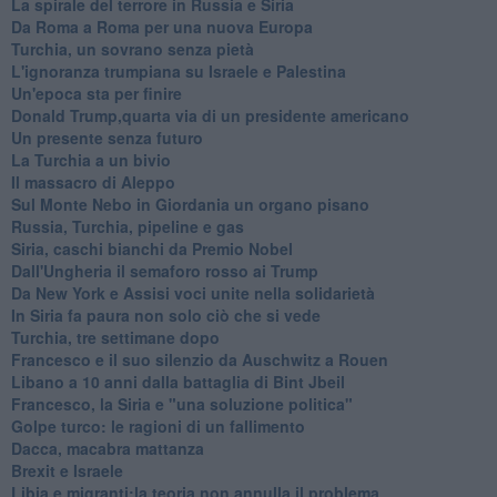
La spirale del terrore in Russia e Siria
Da Roma a Roma per una nuova Europa
Turchia, un sovrano senza pietà
L'ignoranza trumpiana su Israele e Palestina
Un'epoca sta per finire
Donald Trump,quarta via di un presidente americano
Un presente senza futuro
La Turchia a un bivio
Il massacro di Aleppo
Sul Monte Nebo in Giordania un organo pisano
Russia, Turchia, pipeline e gas
Siria, caschi bianchi da Premio Nobel
Dall'Ungheria il semaforo rosso ai Trump
Da New York e Assisi voci unite nella solidarietà
In Siria fa paura non solo ciò che si vede
Turchia, tre settimane dopo
Francesco e il suo silenzio da Auschwitz a Rouen
Libano a 10 anni dalla battaglia di Bint Jbeil
Francesco, la Siria e "una soluzione politica"
Golpe turco: le ragioni di un fallimento
Dacca, macabra mattanza
Brexit e Israele
Libia e migranti:la teoria non annulla il problema