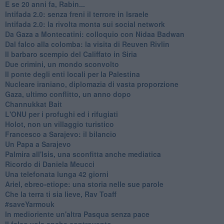
E se 20 anni fa, Rabin...
Intifada 2.0: senza freni il terrore in Israele
Intifada 2.0: la rivolta monta sui social network
Da Gaza a Montecatini: colloquio con Nidaa Badwan
Dal falco alla colomba: la visita di Reuven Rivlin
Il barbaro scempio del Califfato in Siria
Due crimini, un mondo sconvolto
Il ponte degli enti locali per la Palestina
Nucleare iraniano, diplomazia di vasta proporzione
Gaza, ultimo conflitto, un anno dopo
Channukkat Bait
L'ONU per i profughi ed i rifugiati
Holot, non un villaggio turistico
Francesco a Sarajevo: il bilancio
Un Papa a Sarajevo
Palmira all'Isis, una sconfitta anche mediatica
Ricordo di Daniela Meucci
​Una telefonata lunga 42 giorni
​Ariel, ebreo-etiope: una storia nelle sue parole
Che la terra ti sia lieve, Rav Toaff
​#saveYarmouk
​In medioriente un'altra Pasqua senza pace
​Il falco vola anche controvento