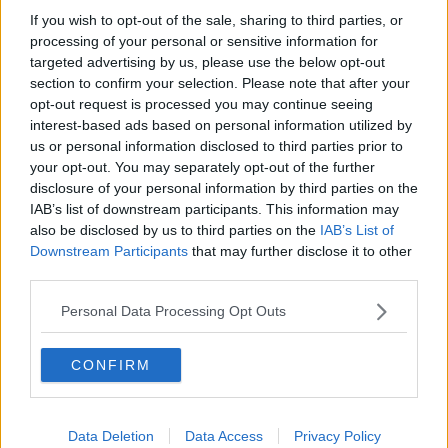
Desmond Tutu "la voce dei senza voce"
If you wish to opt-out of the sale, sharing to third parties, or
Natale da incubo per Boris Johnson
processing of your personal or sensitive information for
La questione Ucraina
targeted advertising by us, please use the below opt-out
Cipro, un ponte dove si mischiano le culture
section to confirm your selection. Please note that after your
Una vigilia di Natale per un nuovo Rais
opt-out request is processed you may continue seeing
La questione israelo-palestinese ignorata dal G20
interest-based ads based on personal information utilized by
Erdogan continua a sfidare l'Occidente
us or personal information disclosed to third parties prior to
Libano, collasso economico e guerra civile
your opt-out. You may separately opt-out of the further
Johnson, da Trump a Biden alla Brexit
disclosure of your personal information by third parties on the
L'AUKUS e il Quad
IAB’s list of downstream participants. This information may
Biden, primo presidente USA non in guerra
also be disclosed by us to third parties on the
IAB’s List of
Papa Bergoglio vedrà Viktor Orbán
Bennet, un giorno in attesa di Biden
Downstream Participants
that may further disclose it to other
Il ritorno dei talebani
third parties.
​La lenta agonia del Libano
Sudafrica, è allarme alimentare
Personal Data Processing Opt Outs
Usa di nuovo al centro della geopolitica internazionale
L’appuntamento di Israele con il cambiamento
CONFIRM
La farsa delle elezioni in Siria
In Medioriente non ci sono favole, solo realtà
Biden chiama ma Netanyahu non risponde
Niente di nuovo in Medioriente
Data Deletion
Data Access
Privacy Policy