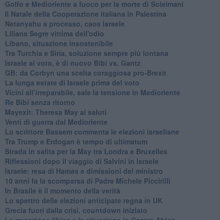
Golfo e Medioriente a fuoco per la morte di Soleimani
Il Natale della Cooperazione italiana in Palestina
Netanyahu a processo, caos Israele
Liliana Segre vittima dell'odio
Libano, situazione insostenibile
Tra Turchia e Siria, soluzione sempre più lontana
Israele al voto, è di nuovo Bibi vs. Gantz
GB: da Corbyn una scelta coraggiosa pro-Brexit
La lunga estate di Israele prima del voto
Vicini all’irreparabile, sale la tensione in Medioriente
Re Bibi senza ritorno
Mayexit: Theresa May ai saluti
Venti di guerra dal Medioriente
Lo scrittore Bassem commenta le elezioni israeliane
Tra Trump e Erdogan è tempo di ultimatum
Strada in salita per la May tra Londra e Bruxelles
Riflessioni dopo il viaggio di Salvini in Israele
Israele: resa di Hamas e dimissioni del ministro
10 anni fa la scomparsa di Padre Michele Piccirilli
In Brasile è il momento della verità
Lo spettro delle elezioni anticipate regna in UK
Grecia fuori dalla crisi, countdown iniziato
La mutazione libica e la situazione in Centro Africa