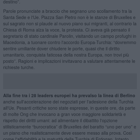
destino”.
Parole pronunciate a braccio che segnano uno scollamento tra la
Santa Sede e l'Ue. Piazza San Pietro non è le stanze di Bruxelles e
sul sagrato non si plaude al nuovo piano sui migranti, al contrario la
Chiesa di Roma alza la voce, la protesta. Ci aveva già pensato il
segretario di stato cardinale Parolin, visitando un campo profughi in
Macedonia, a tuonare contro l'accordo Europa-Turchia: “dovremmo
sentire umiliante dover chiudere le porte, quasi che il diritto
umanitario, conquista faticosa della nostra Europa, non trovi più
posto”. Ragioni e implicazioni invitavano a valutare attentamente le
richieste turche.
Alla fine tra i 28 leaders europei ha prevalso la linea di Berlino
anche sull'accelerazione dei negoziati per l'adesione della Turchia
all'Ue. Pesanti critiche sono state espresse, in queste ore, da parte
di molte Ong che invocano a gran voce maggiore solidarietà e
rispetto dei diritti umani: ad alimentare il dibattito l'opzione
stilisticamente “burocratica” di Bruxelles del baratto “uno per uno” e
un piano che realisticamente deve essere messo alla prova. Così
come l'affidabilità e la maturità della Turchia di Erdogan. Intanto