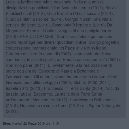
Locali a livello regionale e nazionale. Nella mia attività
divulgativa ho pubblicato i libri Acqua in mente (2012), Servizi
Pubblici Locali (2013), Gino Bartali e i Giusti toscani (2014),
Riusi: da rifiuti a risorse! (2014), Giorgio Nissim, una vita al
servizio del bene (2016), SosteniAMO l'energia (2018), Da
Mogador a Firenze: i Caffaz, viaggio di una famiglia ebrea
(2019). ENRICO CATASSI - Storico e criminologo mancato,
scrivo reportage per diversi quotidiani online. Svolgo progetti di
cooperazione internazionale nei Paesi in via di sviluppo.
Curatore del libro In nome di (2007), sono contento di aver
contribuito, in piccola parte, ad Hamas pace o guerra? (2005) e
Non solo pane (2011). E, ovviamente, alla realizzazione di
molte edizioni del Concerto di Natale a Betlemme e
Gerusalemme. Gli autori insieme hanno curato i seguenti libri:
Gerusalemme ultimo viaggio (2009), Kibbutz 3000 (2011),
Israele 2013 (2013), Francesco in Terra Santa (2014). Voci da
Israele (2015), Betlemme. La stella della Terra Santa
nell'ombra del Medioriente (2017), How close to Bethlehem
(2018), Netanyahu re senza trono (2019) e Il Signor Netanyahu
(2021).
,
Martedì
ore 10:15
Blog
22 Marzo 2016