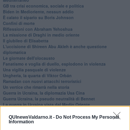
GB tra crisi economica, sociale e politica
Biden in Medioriente, nessun addio
È calato il sipario su Boris Johnson
Confini di morte
Riflessioni con Abraham Yehoshua
La missione di Draghi in medio oriente
Il giubileo di Elisabetta
L'uccisione di Shireen Abu Akleh è anche questione
diplomatica
Le giornate dell'olocausto
Fanatismo e voglia di duello, esplodono in violenza
Una vigilia pasquale di violenze
Ungheria, la quarta di Viktor Orbán
Ramadan con nuovi attacchi terroristici
Un vertice che rimarrà nella storia
Guerra in Ucraina, la diplomazia Usa Cina
Guerra Ucraina, la pseudo neutralità di Bennet
La guerra in Ucraina vista dal Medio Oriente
​Il caos libico è un pozzo senza fine
Erdoğan e l'informazione
QUInewsValdarno.it -
Do Not Process My Personal
Crisi Corona, crisi Johnson, problemi post Brexit
Information
Capitol Hill un anno dopo