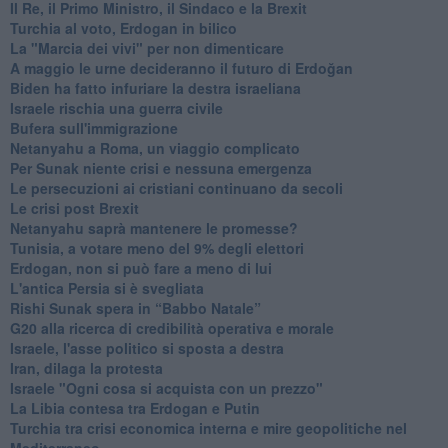
Il Re, il Primo Ministro, il Sindaco e la Brexit
Turchia al voto, Erdogan in bilico
La "Marcia dei vivi" per non dimenticare
A maggio le urne decideranno il futuro di Erdoğan
Biden ha fatto infuriare la destra israeliana
Israele rischia una guerra civile
Bufera sull'immigrazione
Netanyahu a Roma, un viaggio complicato
Per Sunak niente crisi e nessuna emergenza
Le persecuzioni ai cristiani continuano da secoli
Le crisi post Brexit
Netanyahu saprà mantenere le promesse?
Tunisia, a votare meno del 9% degli elettori
Erdogan, non si può fare a meno di lui
L'antica Persia si è svegliata
Rishi Sunak spera in “Babbo Natale”
G20 alla ricerca di credibilità operativa e morale
Israele, l'asse politico si sposta a destra
Iran, dilaga la protesta
Israele "Ogni cosa si acquista con un prezzo"
La Libia contesa tra Erdogan e Putin
Turchia tra crisi economica interna e mire geopolitiche nel
Mediterraneo