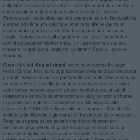
dalla Grecia arriva la notizia di altri sbarchi e soprattutto che Atene
non è assolutamente pronta a rinviare in Turchia i migranti.
Partenza con il piede sbagliato che evidenzia, ad ora, l'impossibilità
europea ad offrire una soluzione umanitaria all'emergenza. In
cinque anni di guerra civile la Siria ha originato una massa di
rifugiati impressionante, oltre quattro milioni sparsi lungo tutto i
confini dei paesi del Mediterraneo. Un flusso continuo che si è
riversato, in gran parte, negli stati confinanti: Turchia, Libano e
Giordania.
Circa il 4% dei rifugiati siriani
invece ha intrapreso il viaggio
verso l'Europa. Molti sono oggi accampati nelle tendopoli dei campi
profughi, il resto ha scelto le periferie delle città del Medioriente, da
Amman a Beirut. Dove illegalmente e pagati poco trovano lavoro
come bassa manovalanza nel settore manifatturiero, privati di
assistenza e senza l'aiuto internazionale. Marginalizzati e sfruttati.
In contesti socio-abitativi insostenibili. La richiesta più volte
espressa dall'ONU di fare il possibile per integrare i rifugiati nella
società turca, libanese e giordana non ha ottenuto esito favorevole.
Respinta da parte dei tre governi che hanno obiettato forti
resistenze, esprimendo un giudizio caustico: i rifugiati sono un
elemento di pericolosità per essere assorbiti, in contesti
particolarmente fragili alle turbolenze etniche. Secondo le ultime