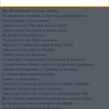
La forza di Boris Johnson
Biden nuovo alleato armeno contro la Turchia
Mar Mediterraneo cimitero silente
Richiami neo ottomani, la Francia guarda sospetta
Israele ultima curva a destra
Israele al voto: il Re sarà morto o vivo?
Londra trema tra gossip e casse vuote
Da Kindu a Kanyamahoro
Trump è vivo, ma Biden va avanti
Myanmar e Thailandia, colpi di Stato ciclici
Crescono le tensioni in Turchia
Ombre cinesi sul Myanmar
27 gennaio, indispensabile alimentare la Memoria
Countdown per Biden: non è un 20 gennaio qualunque
Assalto al Congresso: c’è protesta e protesta
A 10 anni dalle primavere arabe
Israele: è crisi politica
Zaki resta in carcere: perchè non si riesce a liberare?
Bilancio: Europa alla prova del nove
Trump agli sgoccioli: si riapre la politica estera USA
Morto Erekat, il percorso di pace perde un vero leader
In Nigeria si torna a combattere una SARS
Boris Johnson già ai titoli di coda?