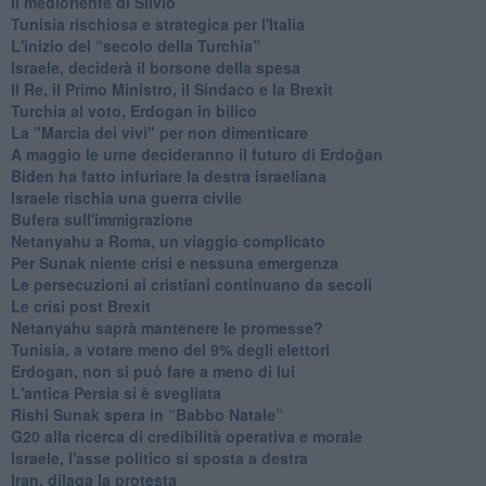
Il medioriente di Silvio
Tunisia rischiosa e strategica per l'Italia
L'inizio del “secolo della Turchia”
Israele, deciderà il borsone della spesa
Il Re, il Primo Ministro, il Sindaco e la Brexit
Turchia al voto, Erdogan in bilico
La "Marcia dei vivi" per non dimenticare
A maggio le urne decideranno il futuro di Erdoğan
Biden ha fatto infuriare la destra israeliana
Israele rischia una guerra civile
Bufera sull'immigrazione
Netanyahu a Roma, un viaggio complicato
Per Sunak niente crisi e nessuna emergenza
Le persecuzioni ai cristiani continuano da secoli
Le crisi post Brexit
Netanyahu saprà mantenere le promesse?
Tunisia, a votare meno del 9% degli elettori
Erdogan, non si può fare a meno di lui
L'antica Persia si è svegliata
Rishi Sunak spera in “Babbo Natale”
G20 alla ricerca di credibilità operativa e morale
Israele, l'asse politico si sposta a destra
Iran, dilaga la protesta