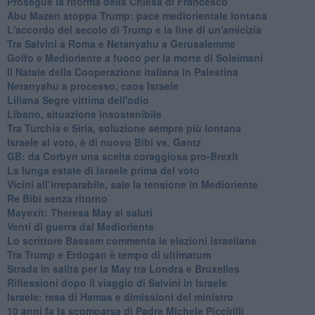
Prosegue la riforma della Chiesa di Francesco
Abu Mazen stoppa Trump: pace mediorientale lontana
L'accordo del secolo di Trump e la fine di un'amicizia
Tra Salvini a Roma e Netanyahu a Gerusalemme
Golfo e Medioriente a fuoco per la morte di Soleimani
Il Natale della Cooperazione italiana in Palestina
Netanyahu a processo, caos Israele
Liliana Segre vittima dell'odio
Libano, situazione insostenibile
Tra Turchia e Siria, soluzione sempre più lontana
Israele al voto, è di nuovo Bibi vs. Gantz
GB: da Corbyn una scelta coraggiosa pro-Brexit
La lunga estate di Israele prima del voto
Vicini all’irreparabile, sale la tensione in Medioriente
Re Bibi senza ritorno
Mayexit: Theresa May ai saluti
Venti di guerra dal Medioriente
Lo scrittore Bassem commenta le elezioni israeliane
Tra Trump e Erdogan è tempo di ultimatum
Strada in salita per la May tra Londra e Bruxelles
Riflessioni dopo il viaggio di Salvini in Israele
Israele: resa di Hamas e dimissioni del ministro
10 anni fa la scomparsa di Padre Michele Piccirilli