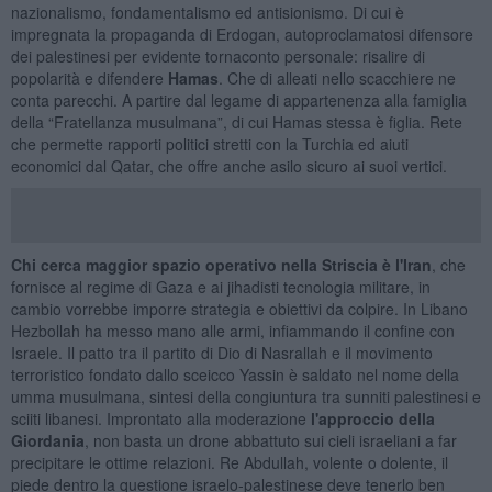
nazionalismo, fondamentalismo ed antisionismo. Di cui è
impregnata la propaganda di Erdogan, autoproclamatosi difensore
dei palestinesi per evidente tornaconto personale: risalire di
popolarità e difendere
Hamas
. Che di alleati nello scacchiere ne
conta parecchi. A partire dal legame di appartenenza alla famiglia
della “Fratellanza musulmana”, di cui Hamas stessa è figlia. Rete
che permette rapporti politici stretti con la Turchia ed aiuti
economici dal Qatar, che offre anche asilo sicuro ai suoi vertici.
Chi cerca maggior spazio operativo nella Striscia è l'Iran
, che
fornisce al regime di Gaza e ai jihadisti tecnologia militare, in
cambio vorrebbe imporre strategia e obiettivi da colpire. In Libano
Hezbollah ha messo mano alle armi, infiammando il confine con
Israele. Il patto tra il partito di Dio di Nasrallah e il movimento
terroristico fondato dallo sceicco Yassin è saldato nel nome della
umma musulmana, sintesi della congiuntura tra sunniti palestinesi e
sciiti libanesi. Improntato alla moderazione
l'approccio della
Giordania
, non basta un drone abbattuto sui cieli israeliani a far
precipitare le ottime relazioni. Re Abdullah, volente o dolente, il
piede dentro la questione israelo-palestinese deve tenerlo ben