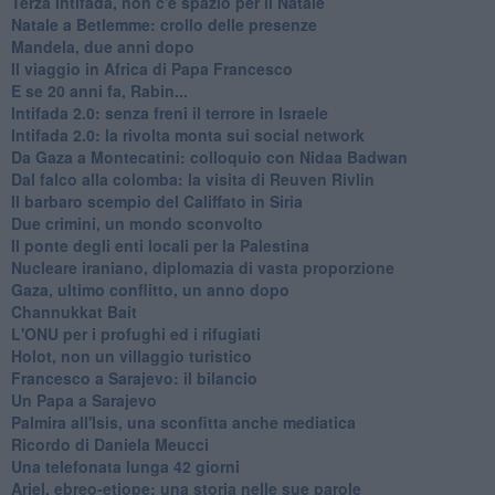
Terza Intifada, non c'è spazio per il Natale
Natale a Betlemme: crollo delle presenze
Mandela, due anni dopo
Il viaggio in Africa di Papa Francesco
E se 20 anni fa, Rabin...
Intifada 2.0: senza freni il terrore in Israele
Intifada 2.0: la rivolta monta sui social network
Da Gaza a Montecatini: colloquio con Nidaa Badwan
Dal falco alla colomba: la visita di Reuven Rivlin
Il barbaro scempio del Califfato in Siria
Due crimini, un mondo sconvolto
Il ponte degli enti locali per la Palestina
Nucleare iraniano, diplomazia di vasta proporzione
Gaza, ultimo conflitto, un anno dopo
Channukkat Bait
L'ONU per i profughi ed i rifugiati
Holot, non un villaggio turistico
Francesco a Sarajevo: il bilancio
Un Papa a Sarajevo
Palmira all'Isis, una sconfitta anche mediatica
Ricordo di Daniela Meucci
​Una telefonata lunga 42 giorni
​Ariel, ebreo-etiope: una storia nelle sue parole