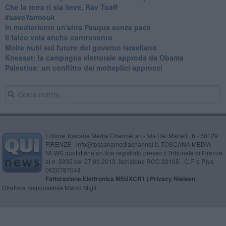
Che la terra ti sia lieve, Rav Toaff
​#saveYarmouk
​In medioriente un'altra Pasqua senza pace
​Il falco vola anche controvento
Molte nubi sul futuro del governo israeliano
Knesset: la campagna elettorale approda da Obama
Palestina: un conflitto dai molteplici approcci
Editore Toscana Media Channel srl - Via Dei Martelli, 8 - 50129
FIRENZE - info@toscanamediachannel.it. TOSCANA MEDIA
NEWS quotidiano on line registrato presso il Tribunale di Firenze
al n. 5935 del 27.09.2013. Iscrizione ROC 22105 - C.F. e P.Iva
0620787048
Fatturazione Elettronica M5UXCR1 |
Privacy Nielsen
Direttore responsabile Marco Migli
Powered by
Aperion.it