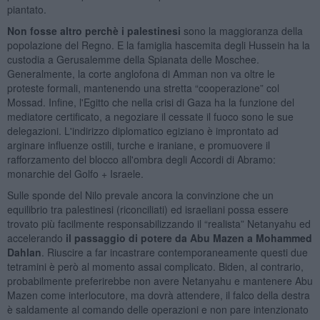
piantato.
Non fosse altro perchè i palestinesi
sono la maggioranza della
popolazione del Regno. E la famiglia hascemita degli Hussein ha la
custodia a Gerusalemme della Spianata delle Moschee.
Generalmente, la corte anglofona di Amman non va oltre le
proteste formali, mantenendo una stretta “cooperazione” col
Mossad. Infine, l'Egitto che nella crisi di Gaza ha la funzione del
mediatore certificato, a negoziare il cessate il fuoco sono le sue
delegazioni. L'indirizzo diplomatico egiziano è improntato ad
arginare influenze ostili, turche e iraniane, e promuovere il
rafforzamento del blocco all'ombra degli Accordi di Abramo:
monarchie del Golfo + Israele.
Sulle sponde del Nilo prevale ancora la convinzione che un
equilibrio tra palestinesi (riconciliati) ed israeliani possa essere
trovato più facilmente responsabilizzando il “realista” Netanyahu ed
accelerando
il passaggio di potere da Abu Mazen a Mohammed
Dahlan
. Riuscire a far incastrare contemporaneamente questi due
tetramini è però al momento assai complicato. Biden, al contrario,
probabilmente preferirebbe non avere Netanyahu e mantenere Abu
Mazen come interlocutore, ma dovrà attendere, il falco della destra
è saldamente al comando delle operazioni e non pare intenzionato