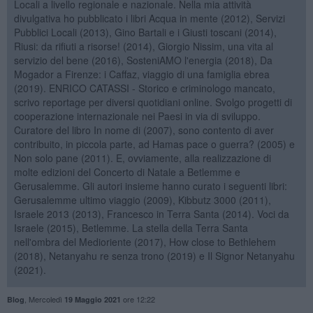
Locali a livello regionale e nazionale. Nella mia attività
divulgativa ho pubblicato i libri Acqua in mente (2012), Servizi
Pubblici Locali (2013), Gino Bartali e i Giusti toscani (2014),
Riusi: da rifiuti a risorse! (2014), Giorgio Nissim, una vita al
servizio del bene (2016), SosteniAMO l'energia (2018), Da
Mogador a Firenze: i Caffaz, viaggio di una famiglia ebrea
(2019). ENRICO CATASSI - Storico e criminologo mancato,
scrivo reportage per diversi quotidiani online. Svolgo progetti di
cooperazione internazionale nei Paesi in via di sviluppo.
Curatore del libro In nome di (2007), sono contento di aver
contribuito, in piccola parte, ad Hamas pace o guerra? (2005) e
Non solo pane (2011). E, ovviamente, alla realizzazione di
molte edizioni del Concerto di Natale a Betlemme e
Gerusalemme. Gli autori insieme hanno curato i seguenti libri:
Gerusalemme ultimo viaggio (2009), Kibbutz 3000 (2011),
Israele 2013 (2013), Francesco in Terra Santa (2014). Voci da
Israele (2015), Betlemme. La stella della Terra Santa
nell'ombra del Medioriente (2017), How close to Bethlehem
(2018), Netanyahu re senza trono (2019) e Il Signor Netanyahu
(2021).
,
Mercoledì
ore 12:22
Blog
19 Maggio 2021