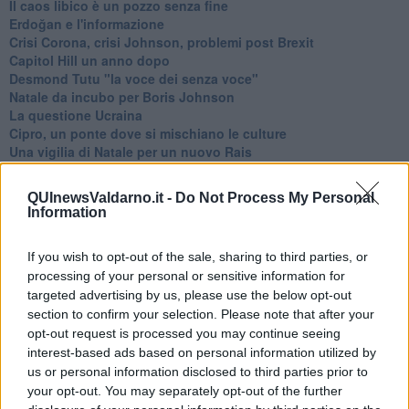
​Il caos libico è un pozzo senza fine
Erdoğan e l'informazione
Crisi Corona, crisi Johnson, problemi post Brexit
Capitol Hill un anno dopo
Desmond Tutu "la voce dei senza voce"
Natale da incubo per Boris Johnson
La questione Ucraina
Cipro, un ponte dove si mischiano le culture
Una vigilia di Natale per un nuovo Rais
La questione israelo-palestinese ignorata dal G20
Erdogan continua a sfidare l'Occidente
QUInewsValdarno.it -
Do Not Process My Personal
Libano, collasso economico e guerra civile
Information
Johnson, da Trump a Biden alla Brexit
L'AUKUS e il Quad
If you wish to opt-out of the sale, sharing to third parties, or
Biden, primo presidente USA non in guerra
processing of your personal or sensitive information for
Papa Bergoglio vedrà Viktor Orbán
targeted advertising by us, please use the below opt-out
Bennet, un giorno in attesa di Biden
section to confirm your selection. Please note that after your
Il ritorno dei talebani
​La lenta agonia del Libano
opt-out request is processed you may continue seeing
Sudafrica, è allarme alimentare
interest-based ads based on personal information utilized by
Usa di nuovo al centro della geopolitica internazionale
us or personal information disclosed to third parties prior to
L’appuntamento di Israele con il cambiamento
your opt-out. You may separately opt-out of the further
La farsa delle elezioni in Siria