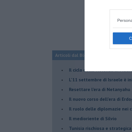
Persona
Articoli dal Blog “Fauda e balagan” 
Il ciclo della violenza in Medi
L'11 settembre di Israele è in
Resettare l’era di Netanyahu
​Il nuovo corso dell’era di Erd
Il ruolo delle diplomazie nei c
Il medioriente di Silvio
Tunisia rischiosa e strategica 