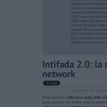
viaggio di una famiglia eb
mancato, scrivo reportage p
cooperazione internazionale
(2007), sono contento di av
(2005) e Non solo pane (201
Concerto di Natale a Betl
seguenti libri: Gerusalemme
(2013), Francesco in Terra 
della Terra Santa nell'omb
Netanyahu re senza trono (
Intifada 2.0: la
network
DI ALFREDO DE GIROLA
Pochi giorni fa,
nella terra arida delle co
bianca pietraia che scende verso la strada c
utilitaria
sono stati rinvenuti
due corpi iner