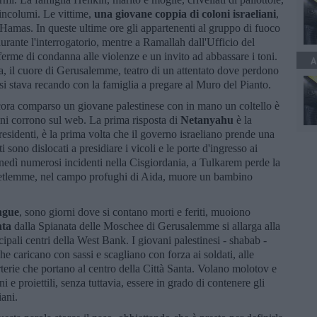
 incolumi. Le vittime,
una giovane coppia di coloni israeliani
,
i Hamas. In queste ultime ore gli appartenenti al gruppo di fuoco
durante l'interrogatorio, mentre a Ramallah dall'Ufficio del
ferme di condanna alle violenze e un invito ad abbassare i toni.
A
ia, il cuore di Gerusalemme, teatro di un attentato dove perdono
 si stava recando con la famiglia a pregare al Muro del Pianto.
ora comparso un giovane palestinese con in mano un coltello è
ini corrono sul web. La prima risposta di
Netanyahu
è la
residenti, è la prima volta che il governo israeliano prende una
i sono dislocati a presidiare i vicoli e le porte d'ingresso ai
lunedì numerosi incidenti nella Cisgiordania, a Tulkarem perde la
 Betlemme, nel campo profughi di Aida, muore un bambino
angue
, sono giorni dove si contano morti e feriti, muoiono
nta
dalla Spianata delle Moschee di Gerusalemme si allarga alla
ipali centri della West Bank. I giovani palestinesi - shabab -
he caricano con sassi e scagliano con forza ai soldati, alle
arterie che portano al centro della Città Santa. Volano molotov e
i e proiettili, senza tuttavia, essere in grado di contenere gli
iani.