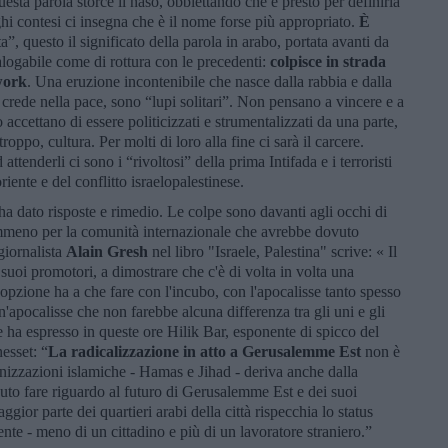
esta parola storce il naso, obbiettando che è presto per definirla
oghi contesi ci insegna che è il nome forse più appropriato.
È
ta”, questo il significato della parola in arabo, portata avanti da
logabile come di rottura con le precedenti:
colpisce in strada
work
. Una eruzione incontenibile che nasce dalla rabbia e dalla
on crede nella pace, sono “lupi solitari”. Non pensano a vincere e a
 accettano di essere politicizzati e strumentalizzati da una parte,
ppo, cultura. Per molti di loro alla fine ci sarà il carcere.
ttenderli ci sono i “rivoltosi” della prima Intifada e i terroristi
riente e del conflitto israelopalestinese.
n ha dato risposte e rimedio. Le colpe sono davanti agli occhi di
emmeno per la comunità internazionale che avrebbe dovuto
giornalista
Alain Gresh
nel libro "Israele, Palestina" scrive: « Il
suoi promotori, a dimostrare che c'è di volta in volta una
 opzione ha a che fare con l'incubo, con l'apocalisse tanto spesso
n'apocalisse che non farebbe alcuna differenza tra gli uni e gli
ile ha espresso in queste ore Hilik Bar, esponente di spicco del
nesset: “
La radicalizzazione in atto a Gerusalemme Est
non è
ganizzazioni islamiche - Hamas e Jihad - deriva anche dalla
uto fare riguardo al futuro di Gerusalemme Est e dei suoi
gior parte dei quartieri arabi della città rispecchia lo status
nente - meno di un cittadino e più di un lavoratore straniero.”