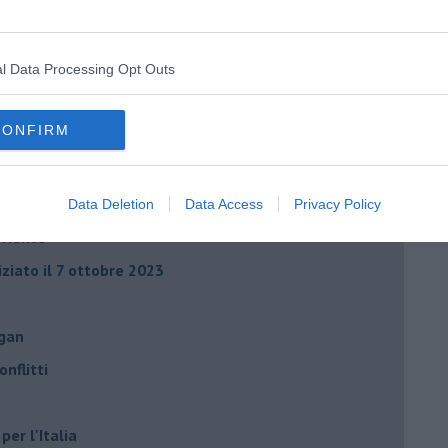
l Data Processing Opt Outs
CONFIRM
di Alfredo De Girolamo e Enrico Catassi
Data Deletion
Data Access
Privacy Policy
oriente
iziato il 7 ottobre 2023
ogan
onflitti
per l'Italia