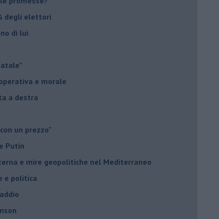
le promesse?
 degli elettori
no di lui
Natale”
à operativa e morale
sta a destra
 con un prezzo"
e Putin
nterna e mire geopolitiche nel Mediterraneo
e e politica
 addio
hnson