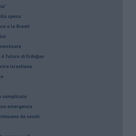
hia”
ella spesa
daco e la Brexit
ico
imenticare
il futuro di Erdoğan
stra israeliana
le
o complicato
suna emergenza
ontinuano da secoli