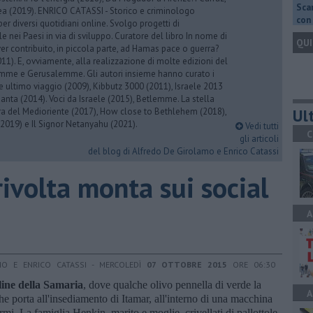
Scar
rea (2019). ENRICO CATASSI - Storico e criminologo
con 
er diversi quotidiani online. Svolgo progetti di
 nei Paesi in via di sviluppo. Curatore del libro In nome di
QUI
er contribuito, in piccola parte, ad Hamas pace o guerra?
1). E, ovviamente, alla realizzazione di molte edizioni del
emme e Gerusalemme. Gli autori insieme hanno curato i
 ultimo viaggio (2009), Kibbutz 3000 (2011), Israele 2013
Santa (2014). Voci da Israele (2015), Betlemme. La stella
Ult
ra del Medioriente (2017), How close to Bethlehem (2018),
2019) e Il Signor Netanyahu (2021).
Vedi tutti
C
gli articoli
del blog di Alfredo De Girolamo e Enrico Catassi
 rivolta monta sui social
A
MO E ENRICO CATASSI - MERCOLEDÌ
07 OTTOBRE 2015
ORE 06:30
lline della Samaria
, dove qualche olivo pennella di verde la
A
he porta all'insediamento di Itamar, all'interno di una macchina
mi. La famiglia Henkin, marito e moglie, crivellati di pallottole,