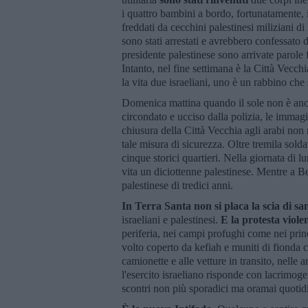
i quattro bambini a bordo, fortunatamente,
freddati da cecchini palestinesi miliziani d
sono stati arrestati e avrebbero confessato 
presidente palestinese sono arrivate parole 
Intanto, nel fine settimana è la Città Vecch
la vita due israeliani, uno è un rabbino che
Domenica mattina quando il sole non è anc
circondato e ucciso dalla polizia, le immag
chiusura della Città Vecchia agli arabi non 
tale misura di sicurezza. Oltre tremila soldat
cinque storici quartieri. Nella giornata di 
vita un diciottenne palestinese. Mentre a
palestinese di tredici anni.
In Terra Santa non si placa la scia di s
israeliani e palestinesi.
E la protesta viole
periferia, nei campi profughi come nei princ
volto coperto da kefiah e muniti di fionda c
camionette e alle vetture in transito, nelle 
l'esercito israeliano risponde con lacrimogen
scontri non più sporadici ma oramai quotid