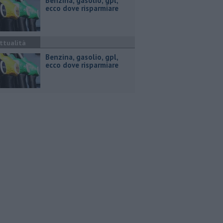
​Benzina, gasolio, gpl,
ecco dove risparmiare
ttualità
​Benzina, gasolio, gpl,
ecco dove risparmiare