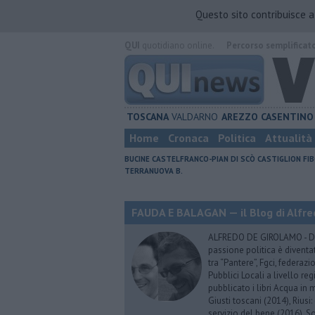
Questo sito contribuisce 
QUI
quotidiano online.
Percorso semplificat
TOSCANA
VALDARNO
AREZZO
CASENTINO
Home
Cronaca
Politica
Attualità
BUCINE
CASTELFRANCO-PIAN DI SCÒ
CASTIGLION FIB
TERRANUOVA B.
FAUDA E BALAGAN — il Blog di Alfre
ALFREDO DE GIROLAMO - Dopo
passione politica è diventa
tra “Pantere”, Fgci, federazi
Pubblici Locali a livello re
pubblicato i libri Acqua in m
Giusti toscani (2014), Riusi:
servizio del bene (2016), S