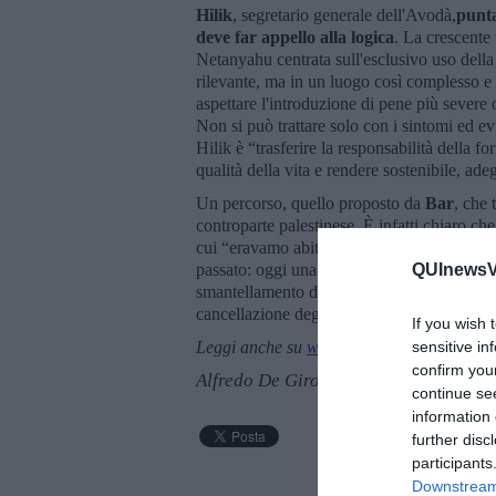
Hilik
, segretario generale dell'Avodà,
punta
deve far appello alla logica
. La crescente 
Netanyahu centrata sull'esclusivo uso della
rilevante, ma in un luogo così complesso e
aspettare l'introduzione di pene più severe o 
Non si può trattare solo con i sintomi ed ev
Hilik è “trasferire la responsabilità della fo
qualità della vita e rendere sostenibile, adeg
Un percorso, quello proposto da
Bar
, che 
controparte palestinese. È infatti chiaro che
cui “eravamo abituati”. La direzione è oscu
passato: oggi una nuova rivolta popolare pa
QUInewsVa
smantellamento dell'Autorità Nazionale pal
cancellazione degli accordi di Oslo.
If you wish 
Leggi anche su
www.ilmedioriente.it
sensitive in
confirm you
Alfredo De Girolamo e Enrico Catassi
continue se
information 
further disc
participants
Downstream 