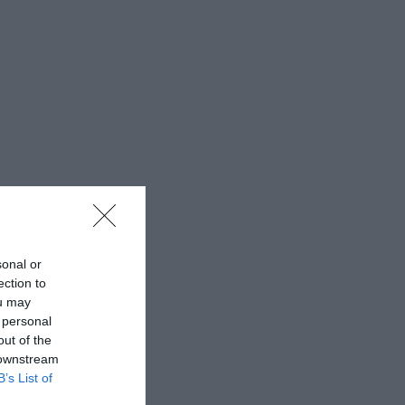
sonal or
ection to
ou may
 personal
out of the
 downstream
B’s List of