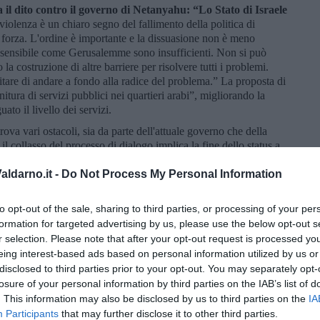
 il dito contro il governo di Netanyahu: “Lo Stato di Israele
violenza è un chiaro segno del fallimento della politica di
 forza. L'ordine è importante e la dissuasione non è meno
 sensibile come Gerusalemme sono insufficienti. Non si può
la costruzione di altre barriere per risolvere tutti i problemi.
itare di andare a fondo alla radice del problema.” La proposta di
rnitura di servizi pubblici nei quartieri arabi”, migliorando la
uato il livello dei servizi.
trova vari ostacoli, sia da parte dell'attuale governo che della
 il collasso del processo di dialogo implica la fine dello status a
ra, porterà quasi sicuramente ad un punto di rottura con il
lestinese, domani forse le dimissioni di
Abu Mazen
o lo
ldarno.it -
Do Not Process My Personal Information
estinese per giungere, un giorno non troppo lontano, alla
to opt-out of the sale, sharing to third parties, or processing of your per
formation for targeted advertising by us, please use the below opt-out s
r selection. Please note that after your opt-out request is processed y
eing interest-based ads based on personal information utilized by us or
disclosed to third parties prior to your opt-out. You may separately opt-
losure of your personal information by third parties on the IAB’s list of
. This information may also be disclosed by us to third parties on the
IA
Participants
that may further disclose it to other third parties.