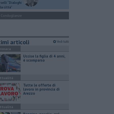
selli “Dialoghi
la città"
Condoglianze
imi articoli
Vedi tutti
ronaca
Uccise la figlia di 4 anni,
è scomparso
ttualità
​Tutte le offerte di
lavoro in provincia di
Arezzo
ttualità