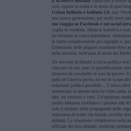
È la nuova Intifada
. Qualcuno a sentire qu
così, eppure la realtà e la storia di quei lu
Urban Intifada o Intifada 2.0
, una “rivol
una nuova generazione, per molti versi cata
ma viaggia su Facebook e sui social net
voglia di vendetta, rifiuta la trattativa e n
far trionfare la causa palestinese, tantomeno
lo fanno semplicemente per orgoglio e, purtro
Entreranno nelle prigioni israeliane dove ad a
della seconda, trent'anni di storia del Medio
Tre decenni di disastri a cui la politica no
ciascuno di noi, non c'è giustificazione n
proporsi da cuscinetto se non da pacere. Il 
patto di Ginevra prova, ed era lo scopo dei 
soluzione politica possibile… L'unica altra
annunciata su questa terra tre volte santa, u
altri, tra vincitori e vinti. Un'opinione sim
partito laburista israeliano e speaker alla K
solo il risultato della propaganda delle or
mancanza di scelte che Israele avrebbe dov
abitanti. La situazione complessiva nella mag
ufficiale dei loro abitanti: residente perma