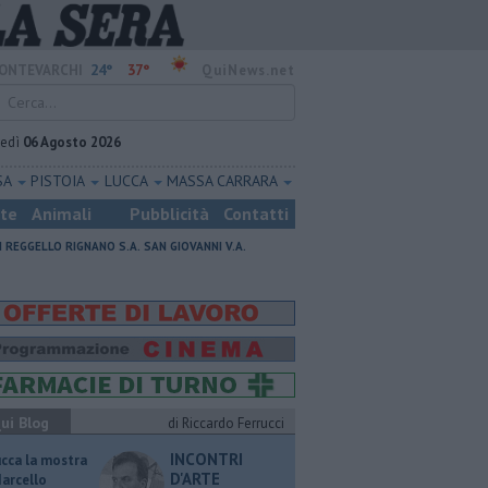
24°
37°
ONTEVARCHI
QuiNews.net
vedì
06 Agosto 2026
SA
PISTOIA
LUCCA
MASSA CARRARA
ste
Animali
Pubblicità
Contatti
I
REGGELLO
RIGNANO S.A.
SAN GIOVANNI V.A.
ui Blog
di Riccardo Ferrucci
INCONTRI
ucca la mostra
D'ARTE
Marcello