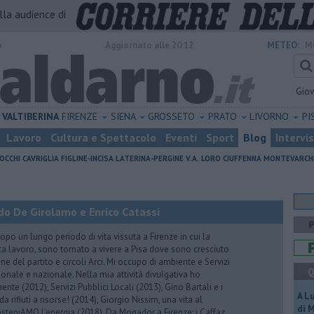
alla audience di
o
Aggiornato alle 20:12
METEO:
M
Gio
VALTIBERINA
FIRENZE
SIENA
GROSSETO
PRATO
LIVORNO
PI
Lavoro
Cultura e Spettacolo
Eventi
Sport
Blog
Intervi
OCCHI
CAVRIGLIA
FIGLINE-INCISA
LATERINA-PERGINE V.A.
LORO CIUFFENNA
MONTEVARCH
do De Girolamo e Enrico Catassi
 un lungo periodo di vita vissuta a Firenze in cui la
ta lavoro, sono tornato a vivere a Pisa dove sono cresciuto
one del partito e circoli Arci. Mi occupo di ambiente e Servizi
Q
gionale e nazionale. Nella mia attività divulgativa ho
ente (2012), Servizi Pubblici Locali (2013), Gino Bartali e i
A L
 da rifiuti a risorse! (2014), Giorgio Nissim, una vita al
di 
osteniAMO l'energia (2018), Da Mogador a Firenze: i Caffaz,