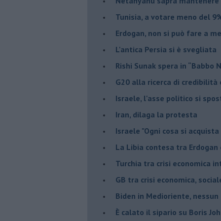
Netanyahu saprà mantenere 
Tunisia, a votare meno del 9%
Erdogan, non si può fare a me
L'antica Persia si è svegliata
Rishi Sunak spera in “Babbo 
G20 alla ricerca di credibilit
Israele, l'asse politico si spo
Iran, dilaga la protesta
Israele "Ogni cosa si acquista
La Libia contesa tra Erdogan 
Turchia tra crisi economica i
GB tra crisi economica, social
Biden in Medioriente, nessun
È calato il sipario su Boris Jo