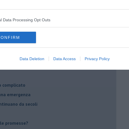
ella spesa
daco e la Brexit
l Data Processing Opt Outs
ico
imenticare
CONFIRM
il futuro di Erdoğan
stra israeliana
Data Deletion
Data Access
Privacy Policy
le
o complicato
suna emergenza
ontinuano da secoli
le promesse?