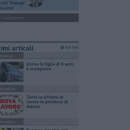
selli “Dialoghi
la città"
Condoglianze
imi articoli
Vedi tutti
ronaca
Uccise la figlia di 4 anni,
è scomparso
ttualità
​Tutte le offerte di
lavoro in provincia di
Arezzo
ttualità