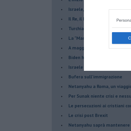
Israele, deciderà il borsone d
Il Re, il Primo Ministro, il Sin
Persona
Turchia al voto, Erdogan in bil
La "Marcia dei vivi" per non d
A maggio le urne decideranno 
Biden ha fatto infuriare la de
Israele rischia una guerra civi
Bufera sull'immigrazione
Netanyahu a Roma, un viaggi
Per Sunak niente crisi e nes
Le persecuzioni ai cristiani c
Le crisi post Brexit
Netanyahu saprà mantenere 