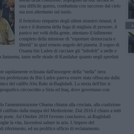
una difficile guerra, combattuta con successo dal cielo
ma non altrettanto sul suolo.
Il frettoloso rimpatrio degli ultimi stranieri rimasti, il
A
caos e il dramma della fuga di migliaia di persone, il
panico nei volti della gente, attestano il fallimento
completo della missione di “esportare democrazia e
libertà” in quel remoto angolo del pianeta. Il sogno di
Osama bin Laden di cacciare gli “infedeli” a stelle e
un fantasma, tanto nelle strade di Kandahar quanto negli sperduti
e rapidamente eclissata dall'insorgere della “stella” nera
ombra profetizzata da Bin Laden pareva essere stata offuscata dalla
amico del califfo Abu Bakr al-Baghdadi. La storia dell'Isis si
 geografico circoscritto a Siria ed Iraq, dove governano con
do l'amministrazione Obama chiama alla crociata, alla coalizione
 il califfato dalla mappa del Medioriente. Dal 2016 è chiaro a tutti
è alle porte. Ad Ottobre 2019 l'evento conclusivo, al-Baghdadi
toglie la vita, facendosi saltare in aria. L'impero del
 riferimento, ed un prolifico ufficio di reclutamento.