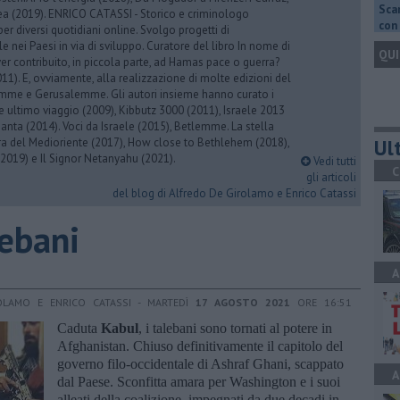
Scar
rea (2019). ENRICO CATASSI - Storico e criminologo
con 
er diversi quotidiani online. Svolgo progetti di
 nei Paesi in via di sviluppo. Curatore del libro In nome di
QUI
er contribuito, in piccola parte, ad Hamas pace o guerra?
1). E, ovviamente, alla realizzazione di molte edizioni del
emme e Gerusalemme. Gli autori insieme hanno curato i
 ultimo viaggio (2009), Kibbutz 3000 (2011), Israele 2013
Santa (2014). Voci da Israele (2015), Betlemme. La stella
Ult
ra del Medioriente (2017), How close to Bethlehem (2018),
2019) e Il Signor Netanyahu (2021).
Vedi tutti
C
gli articoli
del blog di Alfredo De Girolamo e Enrico Catassi
lebani
A
OLAMO E ENRICO CATASSI - MARTEDÌ
17 AGOSTO 2021
ORE 16:51
Caduta
Kabul
, i talebani sono tornati al potere in
Afghanistan. Chiuso definitivamente il capitolo del
governo filo-occidentale di Ashraf Ghani, scappato
A
dal Paese. Sconfitta amara per Washington e i suoi
alleati della coalizione, impegnati da due decadi in