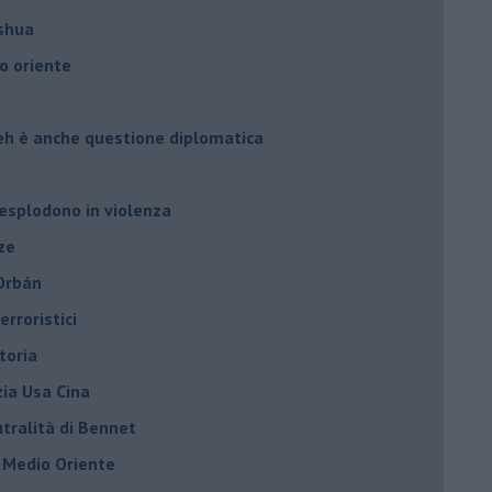
oshua
o oriente
leh è anche questione diplomatica
 esplodono in violenza
ze
 Orbán
rroristici
toria
zia Usa Cina
tralità di Bennet
l Medio Oriente