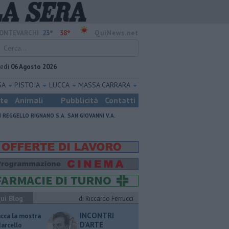
23°
38°
ONTEVARCHI
QuiNews.net
vedì
06 Agosto 2026
SA
PISTOIA
LUCCA
MASSA CARRARA
ste
Animali
Pubblicità
Contatti
I
REGGELLO
RIGNANO S.A.
SAN GIOVANNI V.A.
ui Blog
di Riccardo Ferrucci
INCONTRI
ucca la mostra
D'ARTE
Marcello