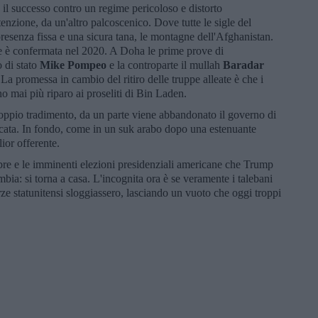
 il successo contro un regime pericoloso e distorto
tenzione, da un'altro palcoscenico. Dove tutte le sigle del
presenza fissa e una sicura tana, le montagne dell'Afghanistan.
 è confermata nel 2020. A Doha le prime prove di
o di stato
Mike Pompeo
e la controparte il mullah
Baradar
La promessa in cambio del ritiro delle truppe alleate è che i
o mai più riparo ai proseliti di Bin Laden.
n doppio tradimento, da un parte viene abbandonato il governo di
ricata. In fondo, come in un suk arabo dopo una estenuante
lior offerente.
mbre e le imminenti elezioni presidenziali americane che Trump
ia: si torna a casa. L'incognita ora è se veramente i talebani
rze statunitensi sloggiassero, lasciando un vuoto che oggi troppi