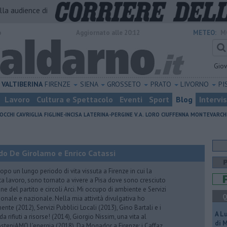
alla audience di
o
Aggiornato alle 20:12
METEO:
M
Gio
VALTIBERINA
FIRENZE
SIENA
GROSSETO
PRATO
LIVORNO
PI
Lavoro
Cultura e Spettacolo
Eventi
Sport
Blog
Intervi
OCCHI
CAVRIGLIA
FIGLINE-INCISA
LATERINA-PERGINE V.A.
LORO CIUFFENNA
MONTEVARCH
do De Girolamo e Enrico Catassi
 un lungo periodo di vita vissuta a Firenze in cui la
ta lavoro, sono tornato a vivere a Pisa dove sono cresciuto
one del partito e circoli Arci. Mi occupo di ambiente e Servizi
Q
gionale e nazionale. Nella mia attività divulgativa ho
ente (2012), Servizi Pubblici Locali (2013), Gino Bartali e i
A L
 da rifiuti a risorse! (2014), Giorgio Nissim, una vita al
di 
osteniAMO l'energia (2018), Da Mogador a Firenze: i Caffaz,