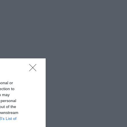
sonal or
ection to
ou may
 personal
out of the
 downstream
B’s List of