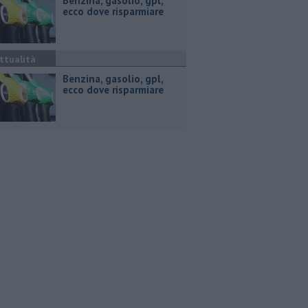
​Benzina, gasolio, gpl,
ecco dove risparmiare
ttualità
​Benzina, gasolio, gpl,
ecco dove risparmiare