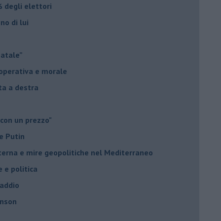
 degli elettori
no di lui
Natale”
à operativa e morale
sta a destra
 con un prezzo"
e Putin
nterna e mire geopolitiche nel Mediterraneo
e e politica
 addio
hnson