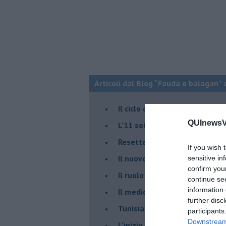
Articoli dal Blog “Fauda e balagan” 
Il ciclo della violenza in Medi
QUInewsVa
L'11 settembre di Israele è in
Resettare l’era di Netanyahu
If you wish 
​Il nuovo corso dell’era di Erd
sensitive in
confirm you
Il ruolo delle diplomazie nei c
continue se
information 
Il medioriente di Silvio
further disc
Tunisia rischiosa e strategica 
participants
Downstream 
L'inizio del “secolo della Turc