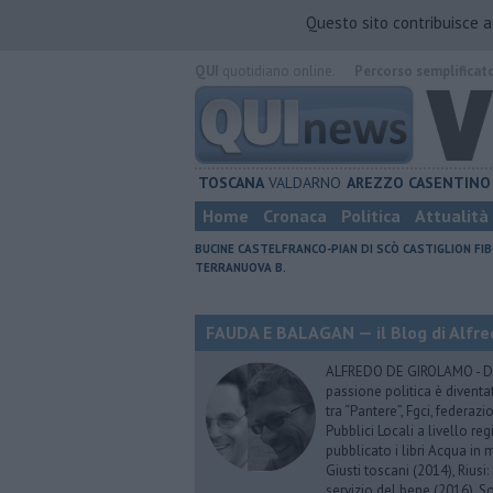
Questo sito contribuisce 
QUI
quotidiano online.
Percorso semplificat
TOSCANA
VALDARNO
AREZZO
CASENTINO
Home
Cronaca
Politica
Attualità
BUCINE
CASTELFRANCO-PIAN DI SCÒ
CASTIGLION FIB
TERRANUOVA B.
FAUDA E BALAGAN — il Blog di Alfre
ALFREDO DE GIROLAMO - Dopo
passione politica è diventa
tra “Pantere”, Fgci, federazi
Pubblici Locali a livello re
pubblicato i libri Acqua in m
Giusti toscani (2014), Riusi:
servizio del bene (2016), S