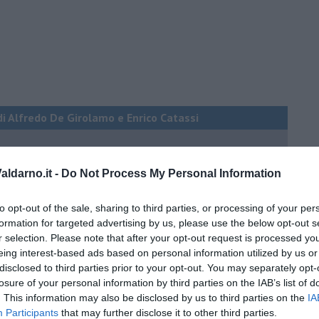
di Alfredo De Girolamo e Enrico Catassi
oriente
ldarno.it -
Do Not Process My Personal Information
iziato il 7 ottobre 2023
to opt-out of the sale, sharing to third parties, or processing of your per
ogan
formation for targeted advertising by us, please use the below opt-out s
r selection. Please note that after your opt-out request is processed y
onflitti
eing interest-based ads based on personal information utilized by us or
disclosed to third parties prior to your opt-out. You may separately opt-
losure of your personal information by third parties on the IAB’s list of
per l'Italia
. This information may also be disclosed by us to third parties on the
IA
Participants
that may further disclose it to other third parties.
hia”