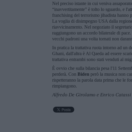
Nel preciso istante in cui veniva assaporato
“inavvertitamente” è tolto lo sguardo, e l'at
franchising del terrorismo jihadista hanno 
La voglia di disimpegno USA dalla regione
riavvicinamento. Nel negoziato il segretari
raggiungono un accordo bilaterale di pace. 
vecchi padroni una volta tornati non darann
In pratica la trattativa ruota intorno ad u
Ghani, dall'altra è Al Qaeda ad essere sca
trattativa entrambi sono stati venduti al mig
È ovvio che sulla bilancia pesa l'11 Sette
perderà. Con
Biden
però la musica non camb
rispetteranno la parola data prima che le fo
rimpiangono.
Alfredo De Girolamo e Enrico Catassi