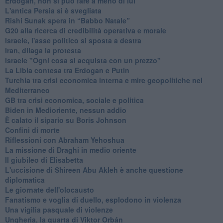
Erdogan, non si può fare a meno di lui
L'antica Persia si è svegliata
Rishi Sunak spera in “Babbo Natale”
G20 alla ricerca di credibilità operativa e morale
Israele, l'asse politico si sposta a destra
Iran, dilaga la protesta
Israele "Ogni cosa si acquista con un prezzo"
La Libia contesa tra Erdogan e Putin
Turchia tra crisi economica interna e mire geopolitiche nel
Mediterraneo
GB tra crisi economica, sociale e politica
Biden in Medioriente, nessun addio
È calato il sipario su Boris Johnson
Confini di morte
Riflessioni con Abraham Yehoshua
La missione di Draghi in medio oriente
Il giubileo di Elisabetta
L'uccisione di Shireen Abu Akleh è anche questione
diplomatica
Le giornate dell'olocausto
Fanatismo e voglia di duello, esplodono in violenza
Una vigilia pasquale di violenze
Ungheria, la quarta di Viktor Orbán