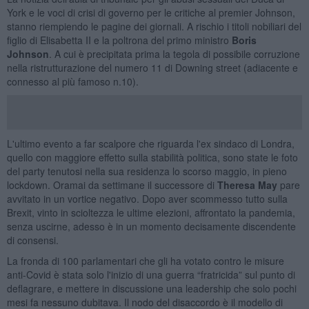
York e le voci di crisi di governo per le critiche al premier Johnson,
stanno riempiendo le pagine dei giornali. A rischio i titoli nobiliari del
figlio di Elisabetta II e la poltrona del primo ministro
Boris
Johnson
. A cui è precipitata prima la tegola di possibile corruzione
nella ristrutturazione del numero 11 di Downing street (adiacente e
connesso al più famoso n.10).
L'ultimo evento a far scalpore che riguarda l'ex sindaco di Londra,
quello con maggiore effetto sulla stabilità politica, sono state le foto
del party tenutosi nella sua residenza lo scorso maggio, in pieno
lockdown. Oramai da settimane il successore di
Theresa May
pare
avvitato in un vortice negativo. Dopo aver scommesso tutto sulla
Brexit, vinto in scioltezza le ultime elezioni, affrontato la pandemia,
senza uscirne, adesso è in un momento decisamente discendente
di consensi.
La fronda di 100 parlamentari che gli ha votato contro le misure
anti-Covid è stata solo l'inizio di una guerra “fratricida” sul punto di
deflagrare, e mettere in discussione una leadership che solo pochi
mesi fa nessuno dubitava. Il nodo del disaccordo è il modello di