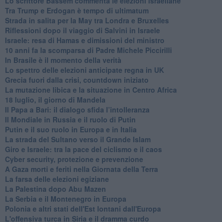
Lo scrittore Bassem commenta le elezioni israeliane
Tra Trump e Erdogan è tempo di ultimatum
Strada in salita per la May tra Londra e Bruxelles
Riflessioni dopo il viaggio di Salvini in Israele
Israele: resa di Hamas e dimissioni del ministro
10 anni fa la scomparsa di Padre Michele Piccirilli
In Brasile è il momento della verità
Lo spettro delle elezioni anticipate regna in UK
Grecia fuori dalla crisi, countdown iniziato
La mutazione libica e la situazione in Centro Africa
18 luglio, il giorno di Mandela
Il Papa a Bari: il dialogo sfida l’intolleranza
Il Mondiale in Russia e il ruolo di Putin
Putin e il suo ruolo in Europa e in Italia
La strada del Sultano verso il Grande Islam
Giro e Israele: tra la pace del ciclismo e il caos
Cyber security, protezione e prevenzione
A Gaza morti e feriti nella Giornata della Terra
La farsa delle elezioni egiziane
La Palestina dopo Abu Mazen
La Serbia e il Montenegro in Europa
Polonia e altri stati dell'Est lontani dall'Europa
L'offensiva turca in Siria e il dramma curdo