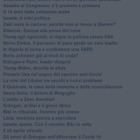
Assalto al Congresso: c’è protesta e protesta
A 10 anni dalle primavere arabe
Israele: è crisi politica
Zaki resta in carcere: perchè non si riesce a liberare?
Bilancio: Europa alla prova del nove
Trump agli sgoccioli: si riapre la politica estera USA
Morto Erekat, il percorso di pace perde un vero leader
In Nigeria si torna a combattere una SARS
Boris Johnson già ai titoli di coda?
Erdogan e Putin, leader despoti
Trump-Biden, decolla la sfida
Primarie Usa nel segno del vaccino anti-Covid
La crisi del Libano tra vecchi e nuovi problemi
Il Quirinale, la casa della memoria e della riconciliazione
Santa Sofia: il dolore di Bergoglio
L'addio a ​Zeev Sternhell
Erdogan, al-Sisi e il gioco libico
Bibi in tribunale, l'evento più atteso
Libia, tensione pronta a esplodere
Israele riparte. Con il vecchio Bibi in sella
Il 25 aprile virtuale
Gli errori di Erdogan nell'affrontare il Covid-19