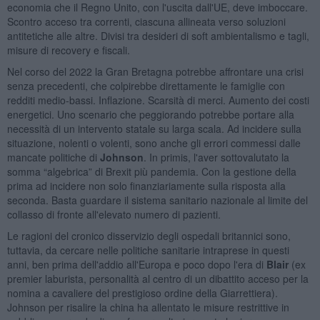
economia che il Regno Unito, con l'uscita dall'UE, deve imboccare.
Scontro acceso tra correnti, ciascuna allineata verso soluzioni
antitetiche alle altre. Divisi tra desideri di soft ambientalismo e tagli,
misure di recovery e fiscali.
Nel corso del 2022 la Gran Bretagna potrebbe affrontare una crisi
senza precedenti, che colpirebbe direttamente le famiglie con
redditi medio-bassi. Inflazione. Scarsità di merci. Aumento dei costi
energetici. Uno scenario che peggiorando potrebbe portare alla
necessità di un intervento statale su larga scala. Ad incidere sulla
situazione, nolenti o volenti, sono anche gli errori commessi dalle
mancate politiche di
Johnson
. In primis, l'aver sottovalutato la
somma “algebrica” di Brexit più pandemia. Con la gestione della
prima ad incidere non solo finanziariamente sulla risposta alla
seconda. Basta guardare il sistema sanitario nazionale al limite del
collasso di fronte all'elevato numero di pazienti.
Le ragioni del cronico disservizio degli ospedali britannici sono,
tuttavia, da cercare nelle politiche sanitarie intraprese in questi
anni, ben prima dell'addio all'Europa e poco dopo l'era di
Blair
(ex
premier laburista, personalità al centro di un dibattito acceso per la
nomina a cavaliere del prestigioso ordine della Giarrettiera).
Johnson per risalire la china ha allentato le misure restrittive in