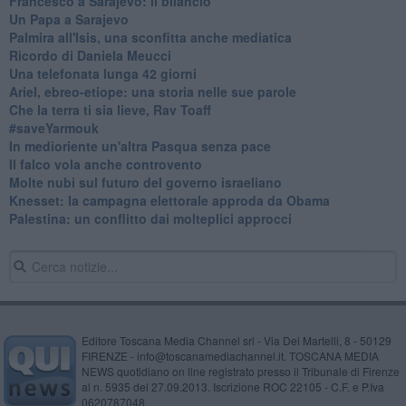
Francesco a Sarajevo: il bilancio
Un Papa a Sarajevo
Palmira all'Isis, una sconfitta anche mediatica
Ricordo di Daniela Meucci
​Una telefonata lunga 42 giorni
​Ariel, ebreo-etiope: una storia nelle sue parole
Che la terra ti sia lieve, Rav Toaff
​#saveYarmouk
​In medioriente un'altra Pasqua senza pace
​Il falco vola anche controvento
Molte nubi sul futuro del governo israeliano
Knesset: la campagna elettorale approda da Obama
Palestina: un conflitto dai molteplici approcci
Editore Toscana Media Channel srl - Via Dei Martelli, 8 - 50129
FIRENZE - info@toscanamediachannel.it. TOSCANA MEDIA
NEWS quotidiano on line registrato presso il Tribunale di Firenze
al n. 5935 del 27.09.2013. Iscrizione ROC 22105 - C.F. e P.Iva
0620787048