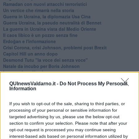
Ramadan con nuovi attacchi terroristici
Un vertice che rimarrà nella storia
Guerra in Ucraina, la diplomazia Usa Cina
Guerra Ucraina, la pseudo neutralità di Bennet
La guerra in Ucraina vista dal Medio Oriente
​Il caos libico è un pozzo senza fine
Erdoğan e l'informazione
Crisi Corona, crisi Johnson, problemi post Brexit
Capitol Hill un anno dopo
Desmond Tutu "la voce dei senza voce"
Natale da incubo per Boris Johnson
La questione Ucraina
Cipro, un ponte dove si mischiano le culture
QUInewsValdarno.it -
Do Not Process My Personal
Una vigilia di Natale per un nuovo Rais
Information
La questione israelo-palestinese ignorata dal G20
Erdogan continua a sfidare l'Occidente
Libano, collasso economico e guerra civile
If you wish to opt-out of the sale, sharing to third parties, or
Johnson, da Trump a Biden alla Brexit
processing of your personal or sensitive information for
L'AUKUS e il Quad
targeted advertising by us, please use the below opt-out
Biden, primo presidente USA non in guerra
section to confirm your selection. Please note that after your
Papa Bergoglio vedrà Viktor Orbán
opt-out request is processed you may continue seeing
Bennet, un giorno in attesa di Biden
interest-based ads based on personal information utilized by