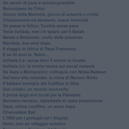
Un tavolo di pace è ancora possibile
Boicottiamo Im Tirtzu
Giorno della Memoria, giorno di umanità e civiltà
Cristianesimo ed ebraismo, nasce l'amicizia
Un paese in bilico, Turchia senza pace
Terza Intifada, non c'è spazio per il Natale
Natale a Betlemme: crollo delle presenze
Mandela, due anni dopo
Il viaggio in Africa di Papa Francesco
E se 20 anni fa, Rabin...
Intifada 2.0: senza freni il terrore in Israele
Intifada 2.0: la rivolta monta sui social network
Da Gaza a Montecatini: colloquio con Nidaa Badwan
Dal falco alla colomba: la visita di Reuven Rivlin
Il barbaro scempio del Califfato in Siria
Due crimini, un mondo sconvolto
Il ponte degli enti locali per la Palestina
Nucleare iraniano, diplomazia di vasta proporzione
Gaza, ultimo conflitto, un anno dopo
Channukkat Bait
L'ONU per i profughi ed i rifugiati
Holot, non un villaggio turistico