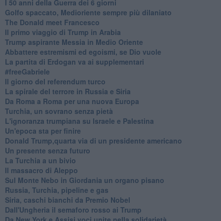
I 50 anni della Guerra dei 6 giorni
Golfo spaccato, Medioriente sempre più dilaniato
The Donald meet Francesco
Il primo viaggio di Trump in Arabia
Trump aspirante Messia in Medio Oriente
Abbattere estremismi ed egoismi, se Dio vuole
La partita di Erdogan va ai supplementari
#freeGabriele
Il giorno del referendum turco
La spirale del terrore in Russia e Siria
Da Roma a Roma per una nuova Europa
Turchia, un sovrano senza pietà
L'ignoranza trumpiana su Israele e Palestina
Un'epoca sta per finire
Donald Trump,quarta via di un presidente americano
Un presente senza futuro
La Turchia a un bivio
Il massacro di Aleppo
Sul Monte Nebo in Giordania un organo pisano
Russia, Turchia, pipeline e gas
Siria, caschi bianchi da Premio Nobel
Dall'Ungheria il semaforo rosso ai Trump
Da New York e Assisi voci unite nella solidarietà