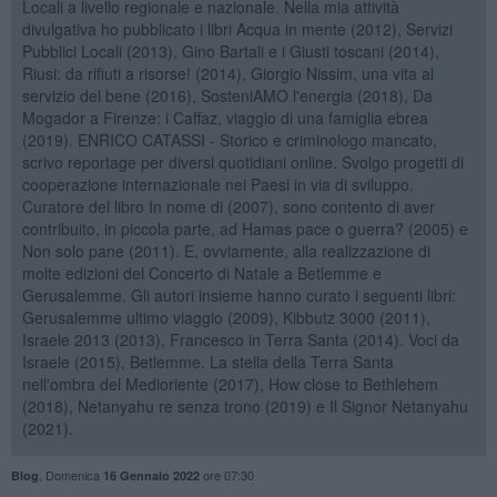
Locali a livello regionale e nazionale. Nella mia attività
divulgativa ho pubblicato i libri Acqua in mente (2012), Servizi
Pubblici Locali (2013), Gino Bartali e i Giusti toscani (2014),
Riusi: da rifiuti a risorse! (2014), Giorgio Nissim, una vita al
servizio del bene (2016), SosteniAMO l'energia (2018), Da
Mogador a Firenze: i Caffaz, viaggio di una famiglia ebrea
(2019). ENRICO CATASSI - Storico e criminologo mancato,
scrivo reportage per diversi quotidiani online. Svolgo progetti di
cooperazione internazionale nei Paesi in via di sviluppo.
Curatore del libro In nome di (2007), sono contento di aver
contribuito, in piccola parte, ad Hamas pace o guerra? (2005) e
Non solo pane (2011). E, ovviamente, alla realizzazione di
molte edizioni del Concerto di Natale a Betlemme e
Gerusalemme. Gli autori insieme hanno curato i seguenti libri:
Gerusalemme ultimo viaggio (2009), Kibbutz 3000 (2011),
Israele 2013 (2013), Francesco in Terra Santa (2014). Voci da
Israele (2015), Betlemme. La stella della Terra Santa
nell'ombra del Medioriente (2017), How close to Bethlehem
(2018), Netanyahu re senza trono (2019) e Il Signor Netanyahu
(2021).
,
Domenica
ore 07:30
Blog
16 Gennaio 2022