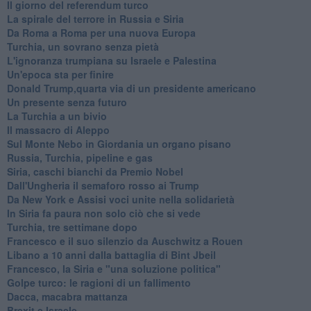
Il giorno del referendum turco
La spirale del terrore in Russia e Siria
Da Roma a Roma per una nuova Europa
Turchia, un sovrano senza pietà
L'ignoranza trumpiana su Israele e Palestina
Un'epoca sta per finire
Donald Trump,quarta via di un presidente americano
Un presente senza futuro
La Turchia a un bivio
Il massacro di Aleppo
Sul Monte Nebo in Giordania un organo pisano
Russia, Turchia, pipeline e gas
Siria, caschi bianchi da Premio Nobel
Dall'Ungheria il semaforo rosso ai Trump
Da New York e Assisi voci unite nella solidarietà
In Siria fa paura non solo ciò che si vede
Turchia, tre settimane dopo
Francesco e il suo silenzio da Auschwitz a Rouen
Libano a 10 anni dalla battaglia di Bint Jbeil
Francesco, la Siria e "una soluzione politica"
Golpe turco: le ragioni di un fallimento
Dacca, macabra mattanza
Brexit e Israele