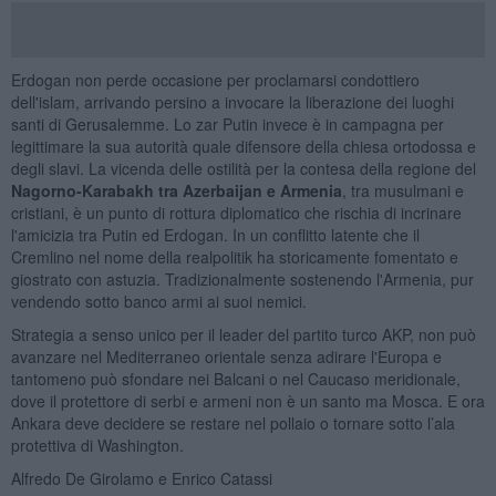
Erdogan non perde occasione per proclamarsi condottiero
dell'islam, arrivando persino a invocare la liberazione dei luoghi
santi di Gerusalemme. Lo zar Putin invece è in campagna per
legittimare la sua autorità quale difensore della chiesa ortodossa e
degli slavi. La vicenda delle ostilità per la contesa della regione del
Nagorno-Karabakh tra Azerbaijan e Armenia
, tra musulmani e
cristiani, è un punto di rottura diplomatico che rischia di incrinare
l'amicizia tra Putin ed Erdogan. In un conflitto latente che il
Cremlino nel nome della realpolitik ha storicamente fomentato e
giostrato con astuzia. Tradizionalmente sostenendo l'Armenia, pur
vendendo sotto banco armi ai suoi nemici.
Strategia a senso unico per il leader del partito turco AKP, non può
avanzare nel Mediterraneo orientale senza adirare l'Europa e
tantomeno può sfondare nei Balcani o nel Caucaso meridionale,
dove il protettore di serbi e armeni non è un santo ma Mosca. E ora
Ankara deve decidere se restare nel pollaio o tornare sotto l’ala
protettiva di Washington.
Alfredo De Girolamo e Enrico Catassi