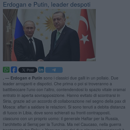
Erdogan e Putin, leader despoti
. —
Erdogan e Putin
sono i classici due galli in un pollaio. Due
leader arroganti e dispotici. Che prima o poi si troveranno a
battibeccare l'uno con l'altro, contendendosi lo spazio vitale oramai
entrato in aperta sovrapposizione. Hanno evitato di scontrarsi in
Siria, grazie ad un accordo di collaborazione nel segno della pax di
Mosca: affari a saldare le relazioni. Si sono tenuti a debita distanza
di fuoco in Libia, dove sono schierati su fronti contrapposti,
ciascuno con un proprio uomo: il generale Haftar per la Russia,
l'architetto al Serraj per la Turchia. Ma nel Caucaso, nella guerra
trentennale tra Baku e Yerevan uno dei due player internazionali è