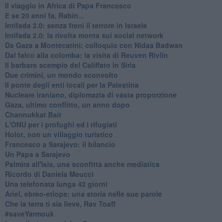
Il viaggio in Africa di Papa Francesco
E se 20 anni fa, Rabin...
Intifada 2.0: senza freni il terrore in Israele
Intifada 2.0: la rivolta monta sui social network
Da Gaza a Montecatini: colloquio con Nidaa Badwan
Dal falco alla colomba: la visita di Reuven Rivlin
Il barbaro scempio del Califfato in Siria
Due crimini, un mondo sconvolto
Il ponte degli enti locali per la Palestina
Nucleare iraniano, diplomazia di vasta proporzione
Gaza, ultimo conflitto, un anno dopo
Channukkat Bait
L'ONU per i profughi ed i rifugiati
Holot, non un villaggio turistico
Francesco a Sarajevo: il bilancio
Un Papa a Sarajevo
Palmira all'Isis, una sconfitta anche mediatica
Ricordo di Daniela Meucci
​Una telefonata lunga 42 giorni
​Ariel, ebreo-etiope: una storia nelle sue parole
Che la terra ti sia lieve, Rav Toaff
​#saveYarmouk