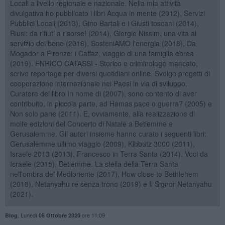
Locali a livello regionale e nazionale. Nella mia attività
divulgativa ho pubblicato i libri Acqua in mente (2012), Servizi
Pubblici Locali (2013), Gino Bartali e i Giusti toscani (2014),
Riusi: da rifiuti a risorse! (2014), Giorgio Nissim, una vita al
servizio del bene (2016), SosteniAMO l'energia (2018), Da
Mogador a Firenze: i Caffaz, viaggio di una famiglia ebrea
(2019). ENRICO CATASSI - Storico e criminologo mancato,
scrivo reportage per diversi quotidiani online. Svolgo progetti di
cooperazione internazionale nei Paesi in via di sviluppo.
Curatore del libro In nome di (2007), sono contento di aver
contribuito, in piccola parte, ad Hamas pace o guerra? (2005) e
Non solo pane (2011). E, ovviamente, alla realizzazione di
molte edizioni del Concerto di Natale a Betlemme e
Gerusalemme. Gli autori insieme hanno curato i seguenti libri:
Gerusalemme ultimo viaggio (2009), Kibbutz 3000 (2011),
Israele 2013 (2013), Francesco in Terra Santa (2014). Voci da
Israele (2015), Betlemme. La stella della Terra Santa
nell'ombra del Medioriente (2017), How close to Bethlehem
(2018), Netanyahu re senza trono (2019) e Il Signor Netanyahu
(2021).
,
Lunedì
ore 11:09
Blog
05 Ottobre 2020