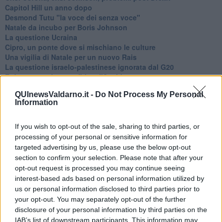
Capitol Hill un anno dopo
Desmond Tutu "la voce dei senza voce"
Natale da incubo per Boris Johnson
La questione Ucraina
Cipro, un ponte dove si mischiano le culture
Una vigilia di Natale per un nuovo Rais
La questione israelo-palestinese ignorata dal G20
Erdogan continua a sfidare l'Occidente
Libano, collasso economico e guerra civile
QUInewsValdarno.it -
Do Not Process My Personal
Johnson, da Trump a Biden alla Brexit
Information
L'AUKUS e il Quad
Biden, primo presidente USA non in guerra
Papa Bergoglio vedrà Viktor Orbán
If you wish to opt-out of the sale, sharing to third parties, or
Bennet, un giorno in attesa di Biden
processing of your personal or sensitive information for
Il ritorno dei talebani
targeted advertising by us, please use the below opt-out
​La lenta agonia del Libano
section to confirm your selection. Please note that after your
Sudafrica, è allarme alimentare
opt-out request is processed you may continue seeing
Usa di nuovo al centro della geopolitica internazionale
interest-based ads based on personal information utilized by
L’appuntamento di Israele con il cambiamento
us or personal information disclosed to third parties prior to
La farsa delle elezioni in Siria
your opt-out. You may separately opt-out of the further
In Medioriente non ci sono favole, solo realtà
disclosure of your personal information by third parties on the
Biden chiama ma Netanyahu non risponde
IAB’s list of downstream participants. This information may