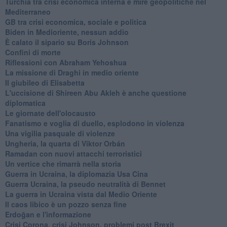
Turchia tra crisi economica interna e mire geopolitiche nel
Mediterraneo
GB tra crisi economica, sociale e politica
Biden in Medioriente, nessun addio
È calato il sipario su Boris Johnson
Confini di morte
Riflessioni con Abraham Yehoshua
La missione di Draghi in medio oriente
Il giubileo di Elisabetta
L'uccisione di Shireen Abu Akleh è anche questione
diplomatica
Le giornate dell'olocausto
Fanatismo e voglia di duello, esplodono in violenza
Una vigilia pasquale di violenze
Ungheria, la quarta di Viktor Orbán
Ramadan con nuovi attacchi terroristici
Un vertice che rimarrà nella storia
Guerra in Ucraina, la diplomazia Usa Cina
Guerra Ucraina, la pseudo neutralità di Bennet
La guerra in Ucraina vista dal Medio Oriente
​Il caos libico è un pozzo senza fine
Erdoğan e l'informazione
Crisi Corona, crisi Johnson, problemi post Brexit