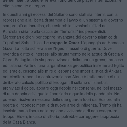
effettivamente di troppo.
In questi anni gli eccessi del Sultano sono stati sia interni, con la
repressione alla libertà di stampa e l'avvio di un sistema di governo
sempre più autocratico, che esterni: le invasioni militari nel
Kurdistan siriano alla caccia dei “terroristi” indipendentisti.
Mercenari e droni per coprire l'avanzata del governo islamico di
Tripoli nel Sahel libico.
Le truppe in Qatar.
L'appoggio ad Hamas a
Gaza. La flotta schierata nell'Egeo in assetto di guerra. Dove
rivendica diritto e interessi allo sfruttamento nelle acque di Grecia e
Cipro. Pattugliate in via precauzionale dalla marina greca, francese
ed italiana. Parte di una larga alleanza geopolitica insieme ad Egitto
ed Israele, cuscino alle mire di espansione imperialistica di Ankara
nel Mediterraneo. La controversia con Atene è frutto anche di un
deliberato calcolo politico di Erdogan. Il sultano di Istanbul,
archiviato il golpe, appare oggi debole nei consensi, nel bel mezzo
di una doppia crisi: quella finanziaria e quella della pandemia. Non
potendo risolvere nessuna delle due guarda fuori dal Bosforo alla
ricerca di riconoscimenti e di nuove aree di influenza. Trump gli ha
lasciato mano libera nella regione avvisandolo di non esagerare
troppo. Biden, in caso di vittoria, potrebbe correggere l'approccio
della Casa Bianca.