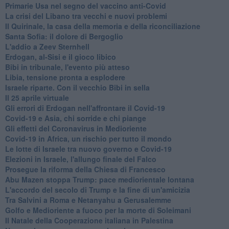
Primarie Usa nel segno del vaccino anti-Covid
La crisi del Libano tra vecchi e nuovi problemi
Il Quirinale, la casa della memoria e della riconciliazione
Santa Sofia: il dolore di Bergoglio
L'addio a ​Zeev Sternhell
Erdogan, al-Sisi e il gioco libico
Bibi in tribunale, l'evento più atteso
Libia, tensione pronta a esplodere
Israele riparte. Con il vecchio Bibi in sella
Il 25 aprile virtuale
Gli errori di Erdogan nell'affrontare il Covid-19
Covid-19 e Asia, chi sorride e chi piange
Gli effetti del Coronavirus in Medioriente
Covid-19 in Africa, un rischio per tutto il mondo
Le lotte di Israele tra nuovo governo e Covid-19
Elezioni in Israele, l'allungo finale del Falco
Prosegue la riforma della Chiesa di Francesco
Abu Mazen stoppa Trump: pace mediorientale lontana
L'accordo del secolo di Trump e la fine di un'amicizia
Tra Salvini a Roma e Netanyahu a Gerusalemme
Golfo e Medioriente a fuoco per la morte di Soleimani
Il Natale della Cooperazione italiana in Palestina