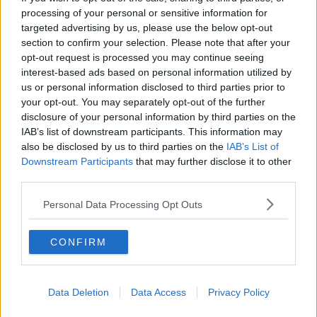
La questione Ucraina
processing of your personal or sensitive information for
Cipro, un ponte dove si mischiano le culture
targeted advertising by us, please use the below opt-out
Una vigilia di Natale per un nuovo Rais
section to confirm your selection. Please note that after your
La questione israelo-palestinese ignorata dal G20
opt-out request is processed you may continue seeing
Erdogan continua a sfidare l'Occidente
interest-based ads based on personal information utilized by
Libano, collasso economico e guerra civile
us or personal information disclosed to third parties prior to
Johnson, da Trump a Biden alla Brexit
your opt-out. You may separately opt-out of the further
L'AUKUS e il Quad
Biden, primo presidente USA non in guerra
disclosure of your personal information by third parties on the
Papa Bergoglio vedrà Viktor Orbán
IAB’s list of downstream participants. This information may
Bennet, un giorno in attesa di Biden
also be disclosed by us to third parties on the
IAB’s List of
Il ritorno dei talebani
Downstream Participants
that may further disclose it to other
​La lenta agonia del Libano
third parties.
Sudafrica, è allarme alimentare
Usa di nuovo al centro della geopolitica internazionale
Personal Data Processing Opt Outs
L’appuntamento di Israele con il cambiamento
La farsa delle elezioni in Siria
CONFIRM
In Medioriente non ci sono favole, solo realtà
Biden chiama ma Netanyahu non risponde
Niente di nuovo in Medioriente
La forza di Boris Johnson
Data Deletion
Data Access
Privacy Policy
Biden nuovo alleato armeno contro la Turchia
Mar Mediterraneo cimitero silente