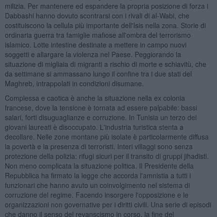
milizia. Per mantenere ed espandere la propria posizione di forza i
Dabbashi hanno dovuto scontrarsi con i rivali di al-Wabi, che
costituiscono la cellula più importante dell'Isis nella zona. Storie di
ordinaria guerra tra famiglie mafiose all'ombra del terrorismo
islamico. Lotte intestine destinate a mettere in campo nuovi
soggetti e allargare la violenza nel Paese. Peggiorando la
situazione di migliaia di migranti a rischio di morte e schiavitù, che
da settimane si ammassano lungo il confine tra i due stati del
Maghreb, intrappolati in condizioni disumane.
Complessa e caotica è anche la situazione nella ex colonia
francese, dove la tensione è tornata ad essere palpabile: bassi
salari, forti disuguaglianze e corruzione. In Tunisia un terzo dei
giovani laureati è disoccupato. L'industria turistica stenta a
decollare. Nelle zone montane più isolate è particolarmente diffusa
la povertà e la presenza di terroristi. Interi villaggi sono senza
protezione della polizia: rifugi sicuri per il transito di gruppi jihadisti.
Non meno complicata la situazione politica. Il Presidente della
Repubblica ha firmato la legge che accorda l'amnistia a tutti i
funzionari che hanno avuto un coinvolgimento nel sistema di
corruzione del regime. Facendo insorgere l'opposizione e le
organizzazioni non governative per i diritti civili. Una serie di episodi
che danno il senso del revanscismo in corso, la fine del