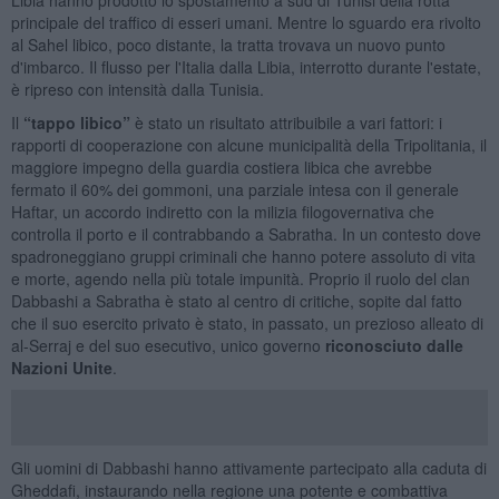
principale del traffico di esseri umani. Mentre lo sguardo era rivolto
al Sahel libico, poco distante, la tratta trovava un nuovo punto
d'imbarco. Il flusso per l'Italia dalla Libia, interrotto durante l'estate,
è ripreso con intensità dalla Tunisia.
Il
“tappo libico”
è stato un risultato attribuibile a vari fattori: i
rapporti di cooperazione con alcune municipalità della Tripolitania, il
maggiore impegno della guardia costiera libica che avrebbe
fermato il 60% dei gommoni, una parziale intesa con il generale
Haftar, un accordo indiretto con la milizia filogovernativa che
controlla il porto e il contrabbando a Sabratha. In un contesto dove
spadroneggiano gruppi criminali che hanno potere assoluto di vita
e morte, agendo nella più totale impunità. Proprio il ruolo del clan
Dabbashi a Sabratha è stato al centro di critiche, sopite dal fatto
che il suo esercito privato è stato, in passato, un prezioso alleato di
al-Serraj e del suo esecutivo, unico governo
riconosciuto dalle
Nazioni Unite
.
Gli uomini di Dabbashi hanno attivamente partecipato alla caduta di
Gheddafi, instaurando nella regione una potente e combattiva