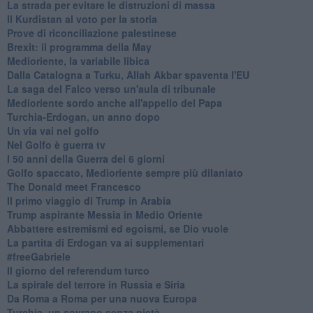
La strada per evitare le distruzioni di massa
Il Kurdistan al voto per la storia
Prove di riconciliazione palestinese
Brexit: il programma della May
Medioriente, la variabile libica
Dalla Catalogna a Turku, Allah Akbar spaventa l'EU
La saga del Falco verso un'aula di tribunale
Medioriente sordo anche all'appello del Papa
Turchia-Erdogan, un anno dopo
Un via vai nel golfo
Nel Golfo è guerra tv
I 50 anni della Guerra dei 6 giorni
Golfo spaccato, Medioriente sempre più dilaniato
The Donald meet Francesco
Il primo viaggio di Trump in Arabia
Trump aspirante Messia in Medio Oriente
Abbattere estremismi ed egoismi, se Dio vuole
La partita di Erdogan va ai supplementari
#freeGabriele
Il giorno del referendum turco
La spirale del terrore in Russia e Siria
Da Roma a Roma per una nuova Europa
Turchia, un sovrano senza pietà