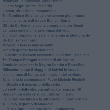
Netanyahu a processo, caos Israele
Liliana Segre vittima dell'odio
Libano, situazione insostenibile
Tra Turchia e Siria, soluzione sempre più lontana
Israele al voto, è di nuovo Bibi vs. Gantz
GB: da Corbyn una scelta coraggiosa pro-Brexit
La lunga estate di Israele prima del voto
Vicini all’irreparabile, sale la tensione in Medioriente
Re Bibi senza ritorno
Mayexit: Theresa May ai saluti
Venti di guerra dal Medioriente
Lo scrittore Bassem commenta le elezioni israeliane
Tra Trump e Erdogan è tempo di ultimatum
Strada in salita per la May tra Londra e Bruxelles
Riflessioni dopo il viaggio di Salvini in Israele
Israele: resa di Hamas e dimissioni del ministro
10 anni fa la scomparsa di Padre Michele Piccirilli
In Brasile è il momento della verità
Lo spettro delle elezioni anticipate regna in UK
Grecia fuori dalla crisi, countdown iniziato
La mutazione libica e la situazione in Centro Africa
18 luglio, il giorno di Mandela
Il Papa a Bari: il dialogo sfida l’intolleranza