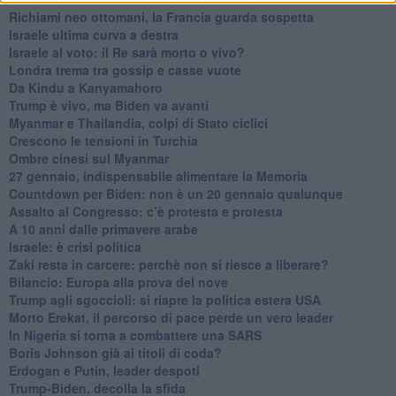
Richiami neo ottomani, la Francia guarda sospetta
Israele ultima curva a destra
Israele al voto: il Re sarà morto o vivo?
Londra trema tra gossip e casse vuote
Da Kindu a Kanyamahoro
Trump è vivo, ma Biden va avanti
Myanmar e Thailandia, colpi di Stato ciclici
Crescono le tensioni in Turchia
Ombre cinesi sul Myanmar
27 gennaio, indispensabile alimentare la Memoria
Countdown per Biden: non è un 20 gennaio qualunque
Assalto al Congresso: c’è protesta e protesta
A 10 anni dalle primavere arabe
Israele: è crisi politica
Zaki resta in carcere: perchè non si riesce a liberare?
Bilancio: Europa alla prova del nove
Trump agli sgoccioli: si riapre la politica estera USA
Morto Erekat, il percorso di pace perde un vero leader
In Nigeria si torna a combattere una SARS
Boris Johnson già ai titoli di coda?
Erdogan e Putin, leader despoti
Trump-Biden, decolla la sfida