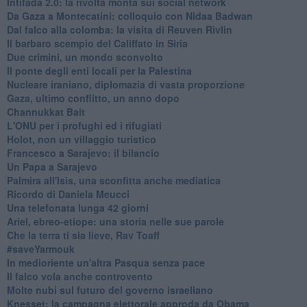
Intifada 2.0: la rivolta monta sui social network
Da Gaza a Montecatini: colloquio con Nidaa Badwan
Dal falco alla colomba: la visita di Reuven Rivlin
Il barbaro scempio del Califfato in Siria
Due crimini, un mondo sconvolto
Il ponte degli enti locali per la Palestina
Nucleare iraniano, diplomazia di vasta proporzione
Gaza, ultimo conflitto, un anno dopo
Channukkat Bait
L'ONU per i profughi ed i rifugiati
Holot, non un villaggio turistico
Francesco a Sarajevo: il bilancio
Un Papa a Sarajevo
Palmira all'Isis, una sconfitta anche mediatica
Ricordo di Daniela Meucci
​Una telefonata lunga 42 giorni
​Ariel, ebreo-etiope: una storia nelle sue parole
Che la terra ti sia lieve, Rav Toaff
​#saveYarmouk
​In medioriente un'altra Pasqua senza pace
​Il falco vola anche controvento
Molte nubi sul futuro del governo israeliano
Knesset: la campagna elettorale approda da Obama