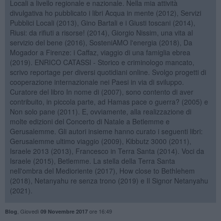
Locali a livello regionale e nazionale. Nella mia attività
divulgativa ho pubblicato i libri Acqua in mente (2012), Servizi
Pubblici Locali (2013), Gino Bartali e i Giusti toscani (2014),
Riusi: da rifiuti a risorse! (2014), Giorgio Nissim, una vita al
servizio del bene (2016), SosteniAMO l'energia (2018), Da
Mogador a Firenze: i Caffaz, viaggio di una famiglia ebrea
(2019). ENRICO CATASSI - Storico e criminologo mancato,
scrivo reportage per diversi quotidiani online. Svolgo progetti di
cooperazione internazionale nei Paesi in via di sviluppo.
Curatore del libro In nome di (2007), sono contento di aver
contribuito, in piccola parte, ad Hamas pace o guerra? (2005) e
Non solo pane (2011). E, ovviamente, alla realizzazione di
molte edizioni del Concerto di Natale a Betlemme e
Gerusalemme. Gli autori insieme hanno curato i seguenti libri:
Gerusalemme ultimo viaggio (2009), Kibbutz 3000 (2011),
Israele 2013 (2013), Francesco in Terra Santa (2014). Voci da
Israele (2015), Betlemme. La stella della Terra Santa
nell'ombra del Medioriente (2017), How close to Bethlehem
(2018), Netanyahu re senza trono (2019) e Il Signor Netanyahu
(2021).
,
Giovedì
ore 16:49
Blog
09 Novembre 2017