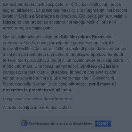
cambiamento da molti auspicato. E l'inizio per molti di un nuovo
sogno, all'estero. La presenza massiccia di maghrebini nei barconi
diretti in
Sicilia e Sardegna
lo dimostra. Giovani algerini, tunisini e
libici sono una presenza costante nei viaggi. Molti di loro non
arriveranno a destinazione.
Come testimoniano i volontari della
Mezzaluna Rossa
che
operano a Zarzis, dove giornalmente seppelliscono i corpi di
migranti restituiti dal mare. L'ultimo gesto di pietà, dare una tomba
a chi non ha nemmeno un nome. In un piccolo appezzamento di
terreno fuori dalla città, ai bordi di un oliveto avviene la sepoltura, in
modo informale. Una fossa nel terreno.
Il cimitero di Zarzis
è
composto da tanti cumuli di sabbia. Impedire che altre buche
vengano scavate ancora è un'emergenza che il Consiglio di
Sicurezza delle Nazioni Unite deve affrontare,
per il mese di
novembre la presidenza è all'Italia
.
Leggi anche su
www.ilmedioriente.it
Alfredo De Girolamo e Enrico Catassi