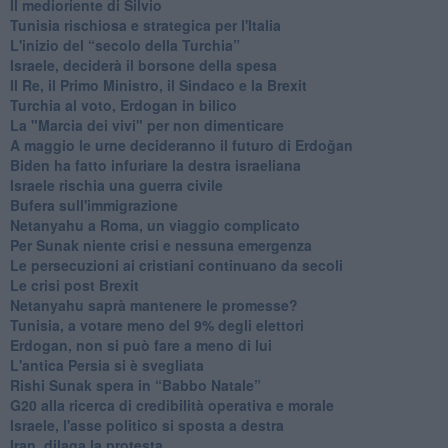
Il medioriente di Silvio
Tunisia rischiosa e strategica per l'Italia
L'inizio del “secolo della Turchia”
Israele, deciderà il borsone della spesa
Il Re, il Primo Ministro, il Sindaco e la Brexit
Turchia al voto, Erdogan in bilico
La "Marcia dei vivi" per non dimenticare
A maggio le urne decideranno il futuro di Erdoğan
Biden ha fatto infuriare la destra israeliana
Israele rischia una guerra civile
Bufera sull'immigrazione
Netanyahu a Roma, un viaggio complicato
Per Sunak niente crisi e nessuna emergenza
Le persecuzioni ai cristiani continuano da secoli
Le crisi post Brexit
Netanyahu saprà mantenere le promesse?
Tunisia, a votare meno del 9% degli elettori
Erdogan, non si può fare a meno di lui
L'antica Persia si è svegliata
Rishi Sunak spera in “Babbo Natale”
G20 alla ricerca di credibilità operativa e morale
Israele, l'asse politico si sposta a destra
Iran, dilaga la protesta