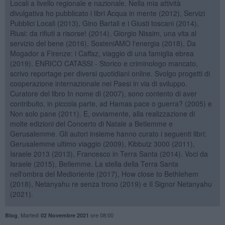
Locali a livello regionale e nazionale. Nella mia attività
divulgativa ho pubblicato i libri Acqua in mente (2012), Servizi
Pubblici Locali (2013), Gino Bartali e i Giusti toscani (2014),
Riusi: da rifiuti a risorse! (2014), Giorgio Nissim, una vita al
servizio del bene (2016), SosteniAMO l'energia (2018), Da
Mogador a Firenze: i Caffaz, viaggio di una famiglia ebrea
(2019). ENRICO CATASSI - Storico e criminologo mancato,
scrivo reportage per diversi quotidiani online. Svolgo progetti di
cooperazione internazionale nei Paesi in via di sviluppo.
Curatore del libro In nome di (2007), sono contento di aver
contribuito, in piccola parte, ad Hamas pace o guerra? (2005) e
Non solo pane (2011). E, ovviamente, alla realizzazione di
molte edizioni del Concerto di Natale a Betlemme e
Gerusalemme. Gli autori insieme hanno curato i seguenti libri:
Gerusalemme ultimo viaggio (2009), Kibbutz 3000 (2011),
Israele 2013 (2013), Francesco in Terra Santa (2014). Voci da
Israele (2015), Betlemme. La stella della Terra Santa
nell'ombra del Medioriente (2017), How close to Bethlehem
(2018), Netanyahu re senza trono (2019) e Il Signor Netanyahu
(2021).
,
Martedì
ore 08:00
Blog
02 Novembre 2021