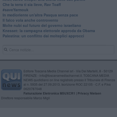
Che la terra ti sia lieve, Rav Toaff
​#saveYarmouk
​In medioriente un'altra Pasqua senza pace
​Il falco vola anche controvento
Molte nubi sul futuro del governo israeliano
Knesset: la campagna elettorale approda da Obama
Palestina: un conflitto dai molteplici approcci
Editore Toscana Media Channel srl - Via Dei Martelli, 8 - 50129
FIRENZE - info@toscanamediachannel.it. TOSCANA MEDIA
NEWS quotidiano on line registrato presso il Tribunale di Firenze
al n. 5935 del 27.09.2013. Iscrizione ROC 22105 - C.F. e P.Iva
0620787048
Fatturazione Elettronica M5UXCR1 |
Privacy Nielsen
Direttore responsabile Marco Migli
Powered by
Aperion.it