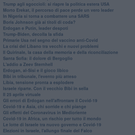
Trump agli sgoccioli: si riapre la politica estera USA
Morto Erekat, il percorso di pace perde un vero leader
In Nigeria si torna a combattere una SARS
Boris Johnson già ai titoli di coda?
Erdogan e Putin, leader despoti
Trump-Biden, decolla la sfida
Primarie Usa nel segno del vaccino anti-Covid
La crisi del Libano tra vecchi e nuovi problemi
Il Quirinale, la casa della memoria e della riconciliazione
Santa Sofia: il dolore di Bergoglio
L'addio a ​Zeev Sternhell
Erdogan, al-Sisi e il gioco libico
Bibi in tribunale, l'evento più atteso
Libia, tensione pronta a esplodere
Israele riparte. Con il vecchio Bibi in sella
Il 25 aprile virtuale
Gli errori di Erdogan nell'affrontare il Covid-19
Covid-19 e Asia, chi sorride e chi piange
Gli effetti del Coronavirus in Medioriente
Covid-19 in Africa, un rischio per tutto il mondo
Le lotte di Israele tra nuovo governo e Covid-19
Elezioni in Israele, l'allungo finale del Falco