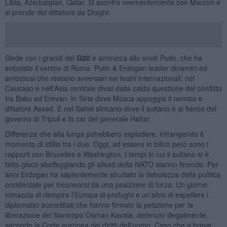
Libia, Azerbaigian, Qatar. Si scontra veementemente con Macron e
si prende del dittatore da Draghi.
Siede con i grandi del
G20
e ammicca allo snob Putin, che ha
svicolato il vertice di Roma. Putin & Erdogan leader dinamici ed
ambiziosi che restano avversari nei teatri internazionali: nel
Caucaso e nell'Asia centrale divisi dalla calda questione del conflitto
tra Baku ed Erevan. In Siria dove Mosca appoggia il nemico e
dittatore Assad. E nel Sahel africano dove il sultano è al fianco del
governo di Tripoli e lo zar del generale Haftar.
Differenze che alla lunga potrebbero esplodere, infrangendo il
momento di idillio tra i due. Oggi, ad essere in bilico però sono i
rapporti con Bruxelles e Washington. I tempi in cui il sultano si è
fatto gioco sbeffeggiando gli alleati della NATO stanno finendo. Per
anni Erdogan ha sapientemente sfruttato la debolezza della politica
occidentale per incunearsi da una posizione di forza. Un giorno
minaccia di riempire l'Europa di profughi e un'altro di espellere i
diplomatici accreditati che hanno firmato la petizione per la
liberazione del filantropo Osman Kavala, detenuto illegalmente,
secondo la Corte europea dei diritti dell'uomo. Caso che a breve