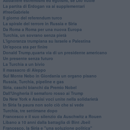
Abbattere estremismi ed egoismi, se Dio vuole
La partita di Erdogan va ai supplementari
#freeGabriele
Il giorno del referendum turco
La spirale del terrore in Russia e Siria
Da Roma a Roma per una nuova Europa
Turchia, un sovrano senza pietà
L'ignoranza trumpiana su Israele e Palestina
Un'epoca sta per finire
Donald Trump,quarta via di un presidente americano
Un presente senza futuro
La Turchia a un bivio
Il massacro di Aleppo
Sul Monte Nebo in Giordania un organo pisano
Russia, Turchia, pipeline e gas
Siria, caschi bianchi da Premio Nobel
Dall'Ungheria il semaforo rosso ai Trump
Da New York e Assisi voci unite nella solidarietà
In Siria fa paura non solo ciò che si vede
Turchia, tre settimane dopo
Francesco e il suo silenzio da Auschwitz a Rouen
Libano a 10 anni dalla battaglia di Bint Jbeil
Francesco, la Siria e "una soluzione politica"