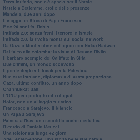
Terza Intifada, non c'è spazio per il Natale
Natale a Betlemme: crollo delle presenze
Mandela, due anni dopo
Il viaggio in Africa di Papa Francesco
E se 20 anni fa, Rabin...
Intifada 2.0: senza freni il terrore in Israele
Intifada 2.0: la rivolta monta sui social network
Da Gaza a Montecatini: colloquio con Nidaa Badwan
Dal falco alla colomba: la visita di Reuven Rivlin
Il barbaro scempio del Califfato in Siria
Due crimini, un mondo sconvolto
Il ponte degli enti locali per la Palestina
Nucleare iraniano, diplomazia di vasta proporzione
Gaza, ultimo conflitto, un anno dopo
Channukkat Bait
L'ONU per i profughi ed i rifugiati
Holot, non un villaggio turistico
Francesco a Sarajevo: il bilancio
Un Papa a Sarajevo
Palmira all'Isis, una sconfitta anche mediatica
Ricordo di Daniela Meucci
​Una telefonata lunga 42 giorni
​Ariel, ebreo-etiope: una storia nelle sue parole