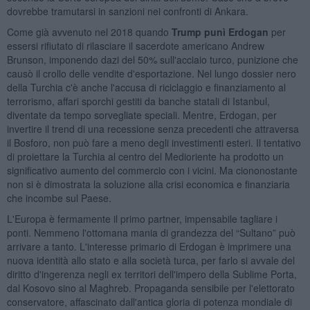
dovrebbe tramutarsi in sanzioni nei confronti di Ankara.
Come già avvenuto nel 2018 quando
Trump punì Erdogan
per
essersi rifiutato di rilasciare il sacerdote americano Andrew
Brunson, imponendo dazi del 50% sull'acciaio turco, punizione che
causò il crollo delle vendite d'esportazione. Nel lungo dossier nero
della Turchia c'è anche l'accusa di riciclaggio e finanziamento al
terrorismo, affari sporchi gestiti da banche statali di Istanbul,
diventate da tempo sorvegliate speciali. Mentre, Erdogan, per
invertire il trend di una recessione senza precedenti che attraversa
il Bosforo, non può fare a meno degli investimenti esteri. Il tentativo
di proiettare la Turchia al centro del Medioriente ha prodotto un
significativo aumento del commercio con i vicini. Ma ciononostante
non si è dimostrata la soluzione alla crisi economica e finanziaria
che incombe sul Paese.
L'Europa è fermamente il primo partner, impensabile tagliare i
ponti. Nemmeno l'ottomana mania di grandezza del “Sultano” può
arrivare a tanto. L'interesse primario di Erdogan è imprimere una
nuova identità allo stato e alla società turca, per farlo si avvale del
diritto d'ingerenza negli ex territori dell'impero della Sublime Porta,
dal Kosovo sino al Maghreb. Propaganda sensibile per l'elettorato
conservatore, affascinato dall'antica gloria di potenza mondiale di