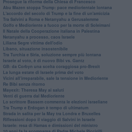
Prosegue la riforma della Chiesa di Francesco
Abu Mazen stoppa Trump: pace mediorientale lontana
L'accordo del secolo di Trump e la fine di un'amicizia
Tra Salvini a Roma e Netanyahu a Gerusalemme
Golfo e Medioriente a fuoco per la morte di Soleimani
Il Natale della Cooperazione italiana in Palestina
Netanyahu a processo, caos Israele
Liliana Segre vittima dell'odio
Libano, situazione insostenibile
Tra Turchia e Siria, soluzione sempre più lontana
Israele al voto, è di nuovo Bibi vs. Gantz
GB: da Corbyn una scelta coraggiosa pro-Brexit
La lunga estate di Israele prima del voto
Vicini all’irreparabile, sale la tensione in Medioriente
Re Bibi senza ritorno
Mayexit: Theresa May ai saluti
Venti di guerra dal Medioriente
Lo scrittore Bassem commenta le elezioni israeliane
Tra Trump e Erdogan è tempo di ultimatum
Strada in salita per la May tra Londra e Bruxelles
Riflessioni dopo il viaggio di Salvini in Israele
Israele: resa di Hamas e dimissioni del ministro
10 anni fa la scomparsa di Padre Michele Piccirilli