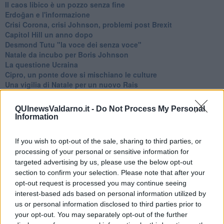
​Il caos libico è un pozzo senza fine
Erdoğan e l'informazione
Crisi Corona, crisi Johnson, problemi post Brexit
Capitol Hill un anno dopo
Desmond Tutu "la voce dei senza voce"
Natale da incubo per Boris Johnson
La questione Ucraina
Cipro, un ponte dove si mischiano le culture
Una vigilia di Natale per un nuovo Rais
La questione israelo-palestinese ignorata dal G20
Erdogan continua a sfidare l'Occidente
QUInewsValdarno.it -
Do Not Process My Personal
Libano, collasso economico e guerra civile
Information
Johnson, da Trump a Biden alla Brexit
L'AUKUS e il Quad
If you wish to opt-out of the sale, sharing to third parties, or
Biden, primo presidente USA non in guerra
processing of your personal or sensitive information for
Papa Bergoglio vedrà Viktor Orbán
targeted advertising by us, please use the below opt-out
Bennet, un giorno in attesa di Biden
section to confirm your selection. Please note that after your
Il ritorno dei talebani
opt-out request is processed you may continue seeing
​La lenta agonia del Libano
Sudafrica, è allarme alimentare
interest-based ads based on personal information utilized by
Usa di nuovo al centro della geopolitica internazionale
us or personal information disclosed to third parties prior to
L’appuntamento di Israele con il cambiamento
your opt-out. You may separately opt-out of the further