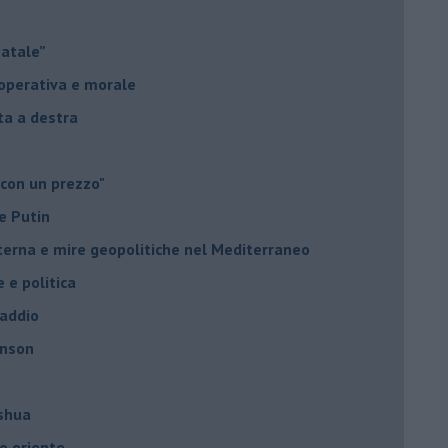
Natale”
à operativa e morale
sta a destra
 con un prezzo"
e Putin
nterna e mire geopolitiche nel Mediterraneo
e e politica
 addio
hnson
oshua
o oriente