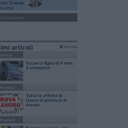
selli “Dialoghi
la città"
Condoglianze
imi articoli
Vedi tutti
ronaca
Uccise la figlia di 4 anni,
è scomparso
ttualità
​Tutte le offerte di
lavoro in provincia di
Arezzo
ttualità