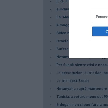
Il Re, il Primo Ministro, il Sin
Turchia al voto, Erdogan in bil
La "Marcia dei vivi" per non d
Persona
A maggio le urne decideranno 
Biden ha fatto infuriare la de
Israele rischia una guerra civi
Bufera sull'immigrazione
Netanyahu a Roma, un viaggi
Per Sunak niente crisi e nes
Le persecuzioni ai cristiani c
Le crisi post Brexit
Netanyahu saprà mantenere 
Tunisia, a votare meno del 9%
Erdogan, non si può fare a me