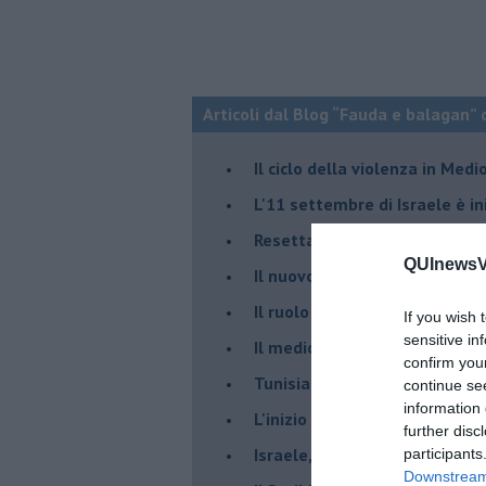
Articoli dal Blog “Fauda e balagan” 
Il ciclo della violenza in Medi
L'11 settembre di Israele è in
Resettare l’era di Netanyahu
QUInewsVa
​Il nuovo corso dell’era di Erd
Il ruolo delle diplomazie nei c
If you wish 
sensitive in
Il medioriente di Silvio
confirm you
Tunisia rischiosa e strategica 
continue se
information 
L'inizio del “secolo della Turc
further disc
Israele, deciderà il borsone d
participants
Downstream 