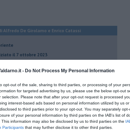
di Alfredo De Girolamo e Enrico Catassi
oriente
iziato il 7 ottobre 2023
ldarno.it -
Do Not Process My Personal Information
ogan
onflitti
to opt-out of the sale, sharing to third parties, or processing of your per
formation for targeted advertising by us, please use the below opt-out s
r selection. Please note that after your opt-out request is processed y
per l'Italia
eing interest-based ads based on personal information utilized by us or
disclosed to third parties prior to your opt-out. You may separately opt-
hia”
losure of your personal information by third parties on the IAB’s list of
ella spesa
. This information may also be disclosed by us to third parties on the
IA
Participants
that may further disclose it to other third parties.