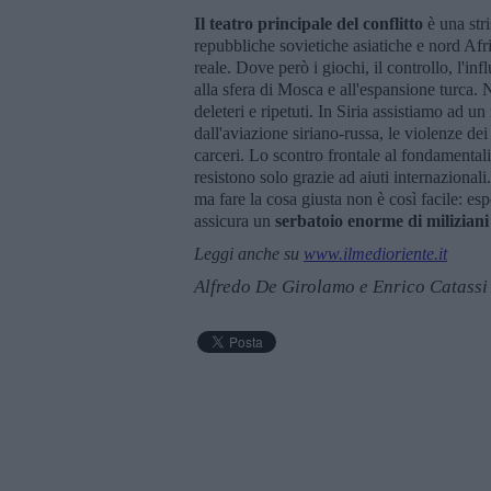
Il teatro principale del conflitto
è una str
repubbliche sovietiche asiatiche e nord Af
reale. Dove però i giochi, il controllo, l'i
alla sfera di Mosca e all'espansione turca. N
deleteri e ripetuti. In Siria assistiamo ad u
dall'aviazione siriano-russa, le violenze dei 
carceri. Lo scontro frontale al fondamentalis
resistono solo grazie ad aiuti internazional
ma fare la cosa giusta non è così facile: es
assicura un
serbatoio enorme di miliziani
Leggi anche su
www.ilmedioriente.it
Alfredo De Girolamo e Enrico Catassi