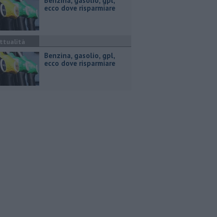
​Benzina, gasolio, gpl,
ecco dove risparmiare
ttualità
​Benzina, gasolio, gpl,
ecco dove risparmiare