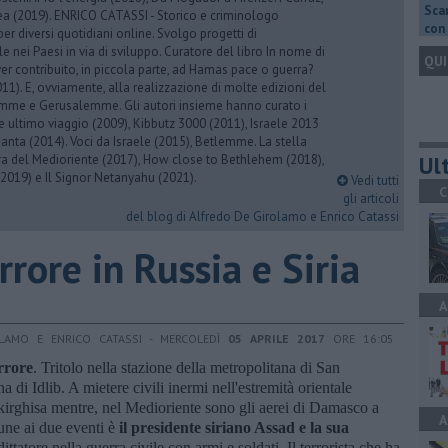
Scar
rea (2019). ENRICO CATASSI - Storico e criminologo
con 
er diversi quotidiani online. Svolgo progetti di
 nei Paesi in via di sviluppo. Curatore del libro In nome di
QUI
er contribuito, in piccola parte, ad Hamas pace o guerra?
1). E, ovviamente, alla realizzazione di molte edizioni del
emme e Gerusalemme. Gli autori insieme hanno curato i
 ultimo viaggio (2009), Kibbutz 3000 (2011), Israele 2013
Santa (2014). Voci da Israele (2015), Betlemme. La stella
Ult
ra del Medioriente (2017), How close to Bethlehem (2018),
2019) e Il Signor Netanyahu (2021).
Vedi tutti
C
gli articoli
del blog di Alfredo De Girolamo e Enrico Catassi
rrore in Russia e Siria
A
LAMO E ENRICO CATASSI - MERCOLEDÌ
05 APRILE 2017
ORE 16:05
errore
. Tritolo nella stazione della metropolitana di San
 di Idlib. A mietere civili inermi nell'estremità orientale
 kirghisa mentre, nel Medioriente sono gli aerei di Damasco a
A
une ai due eventi è
il presidente siriano Assad e la sua
dittatore nella guerra civile con armi e soldati. Il terrorista che ha