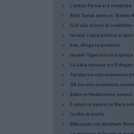
L'antica Persia si è svegliata
Rishi Sunak spera in “Babbo 
G20 alla ricerca di credibilit
Israele, l'asse politico si spo
Iran, dilaga la protesta
Israele "Ogni cosa si acquista
La Libia contesa tra Erdogan 
Turchia tra crisi economica i
GB tra crisi economica, social
Biden in Medioriente, nessun
È calato il sipario su Boris Jo
Confini di morte
Riflessioni con Abraham Yeh
La missione di Draghi in medi