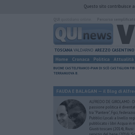
Questo sito contribuisce 
QUI
quotidiano online.
Percorso semplificat
TOSCANA
VALDARNO
AREZZO
CASENTINO
Home
Cronaca
Politica
Attualità
BUCINE
CASTELFRANCO-PIAN DI SCÒ
CASTIGLION FIB
TERRANUOVA B.
FAUDA E BALAGAN — il Blog di Alfre
ALFREDO DE GIROLAMO - Dopo
passione politica è diventa
tra “Pantere”, Fgci, federazi
Pubblici Locali a livello re
pubblicato i libri Acqua in m
Giusti toscani (2014), Riusi:
servizio del bene (2016), S