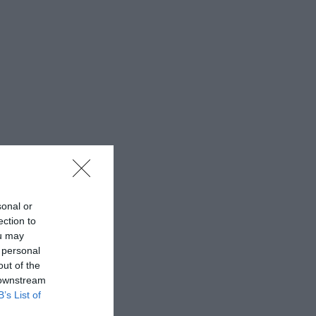
sonal or
ection to
ou may
 personal
out of the
 downstream
B’s List of