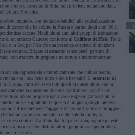
avia non è nato e cresciuto in Siria, non proviene nemmeno dalla
ell'Unione Sovietica.
ndrebbe imputato, con molta probabilità, alla radicalizzazione
A
a di terrore che ha colpito la Russia a partire dagli anni '90 è,
ipendentiste cecene. Negli ultimi anni altri gruppi di ispirazione
nome di un emirato Caucaso conforme al
Califfato dell'Isis
. Tra le
iria o in Iraq per l'Isis c'è una presenza cospicua di miliziani
l'Asia centrale. Brigate di assassini senza pietà, persone di
atici, con trascorsi in prigionia tra torture e indottrinamento
e di società oppresse sia economicamente che culturalmente,
incita con l'uso della forza e della bestialità.
L'attentato di
d in Europa, come del resto tutti quelli di questi ultimi anni a
ematicamente la questione di come confrontarci con l'Islam
re le soluzioni proposte sono varie e spesso contrastanti, a
interlocutori e soprattutto (e questo è un guaio) degli interessi
 siamo sufficientemente “agguerriti” per far fronte e sconfiggere,
 che hanno come vero autentico culto solo la morte, lo
ti mesi contro il Califfato dall'Iraq alla Libia, oppure gli esiti
poco conosciute. Due distinti fattori, geografico e geopolitico,
del nostro secolo.