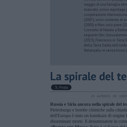
viaggio di una famiglia eb
mancato, scrivo reportage p
cooperazione internazionale
(2007), sono contento di av
(2005) e Non solo pane (201
Concerto di Natale a Betl
seguenti libri: Gerusalemme
(2013), Francesco in Terra 
della Terra Santa nell'omb
Netanyahu re senza trono (
La spirale del te
DI ALFREDO DE GIRO
Russia e Siria ancora nella spirale del t
Pietroburgo e bombe chimiche sulla cittadina
dell'Europa è stato un kamikaze di origine
disseminare morte. Il denominatore in com
alleanza con Mosca
: Putin è al fianco del 