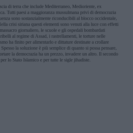
iscia di terra che include Mediterraneo, Medioriente, ex
rica. Tutti paesi a maggioranza mussulmana privi di democrazia
nfluenza sono sostanzialmente riconducibili al blocco occidentale,
ella crisi siriana questi elementi sono venuti alla luce con effetti
n massacro giornaliero, le scuole e gli ospedali bombardati
ribelli al regime di Assad, i rastrellamenti, le torture nelle
mo ha finito per alimentarlo e dittature destinate a crollare
i. Spesso la soluzione è più semplice di quanto si possa pensare,
portare la democrazia ha un prezzo, invadere un altro. Il secondo
per lo Stato Islamico e per tutte le sigle jihadiste.