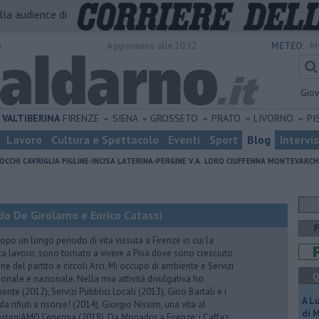
alla audience di
o
Aggiornato alle 20:12
METEO:
M
Gio
VALTIBERINA
FIRENZE
SIENA
GROSSETO
PRATO
LIVORNO
PI
Lavoro
Cultura e Spettacolo
Eventi
Sport
Blog
Intervi
OCCHI
CAVRIGLIA
FIGLINE-INCISA
LATERINA-PERGINE V.A.
LORO CIUFFENNA
MONTEVARCH
do De Girolamo e Enrico Catassi
 un lungo periodo di vita vissuta a Firenze in cui la
ta lavoro, sono tornato a vivere a Pisa dove sono cresciuto
one del partito e circoli Arci. Mi occupo di ambiente e Servizi
Q
gionale e nazionale. Nella mia attività divulgativa ho
ente (2012), Servizi Pubblici Locali (2013), Gino Bartali e i
A L
 da rifiuti a risorse! (2014), Giorgio Nissim, una vita al
di 
osteniAMO l'energia (2018), Da Mogador a Firenze: i Caffaz,