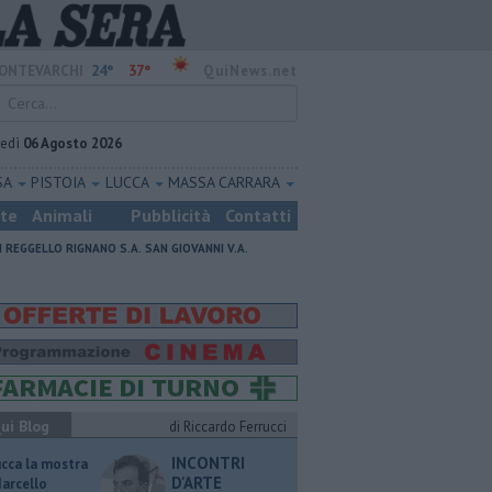
24°
37°
ONTEVARCHI
QuiNews.net
vedì
06 Agosto 2026
SA
PISTOIA
LUCCA
MASSA CARRARA
ste
Animali
Pubblicità
Contatti
I
REGGELLO
RIGNANO S.A.
SAN GIOVANNI V.A.
ui Blog
di Riccardo Ferrucci
INCONTRI
ucca la mostra
D'ARTE
Marcello