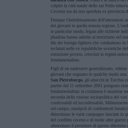
colpito la città natale dello zar Putin tutt
Cecenia ma da una sperduta ex provincia d
Dunque l'indottrinamento dell'attentatore a
dei giovani in quella remota regione. L'ondat
in particolar modo, legata alle richieste ind
jihadista hanno aderito al terrorismo nel 
file dei foreign fighters che combattono in S
reclutati nelle ex repubbliche sovietiche del
estrazione povera, cresciuti in regimi autocr
fondamentalista.
Figli di un malessere generalizzato, vittim
giovani che sognano in qualche modo una riv
San Pietroburgo
, gli attacchi in Turchia e
partire dal 11 settembre 2001 pongono sist
fondamentalista: la condanna è unanime ment
seconda della visione sociopolitica dei vari 
confessabili ed inconfessabili. Militarmente
sul campo, manipoli di combattenti fanatici
dimostrano le varie campagne lanciate in ques
del conflitto ceceno e di molte altre guerre 
alimentano il persistere di questo dilemma 