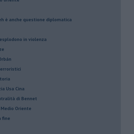
leh è anche questione diplomatica
 esplodono in violenza
ze
 Orbán
rroristici
toria
zia Usa Cina
tralità di Bennet
l Medio Oriente
a fine