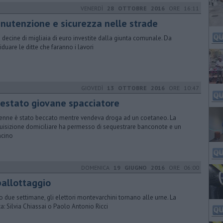
VENERDÌ
28 OTTOBRE 2016
ORE 16:11
nutenzione e sicurezza nelle strade
e decine di migliaia di euro investite dalla giunta comunale. Da
viduare le ditte che faranno i lavori
GIOVEDÌ
13 OTTOBRE 2016
ORE 10:47
restato giovane spacciatore
9enne è stato beccato mentre vendeva droga ad un coetaneo. La
uisizione domiciliare ha permesso di sequestrare banconote e un
ncino
DOMENICA
19 GIUGNO 2016
ORE 06:00
ballottaggio
 due settimane, gli elettori montevarchini tornano alle urne. La
ta: Silvia Chiassai o Paolo Antonio Ricci