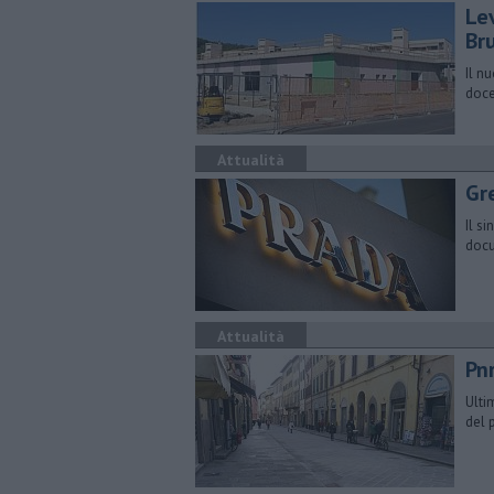
Le
Br
Il n
doce
Attualità
Gre
Il si
docu
Attualità
Pnr
Ulti
del 