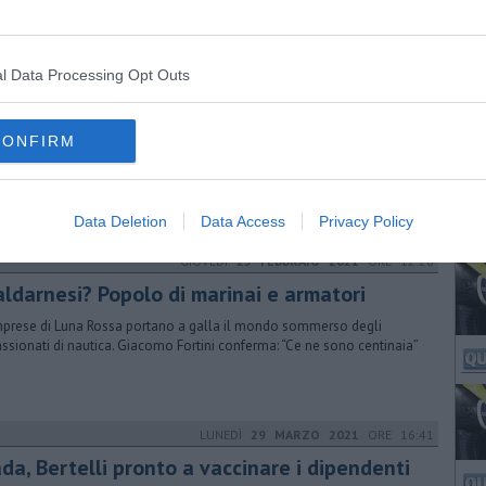
l Data Processing Opt Outs
GIOVEDÌ
11 GIUGNO 2020
ORE 15:45
a chilometrica per ritirare le mascherine
CONFIRM
oto-notizia: un serpentone di gente questa mattina in via Roma in
a di entrare nella cartoleria che distribuisce i dispositivi anti-Covid
Data Deletion
Data Access
Privacy Policy
GIOVEDÌ
25 FEBBRAIO 2021
ORE 12:26
aldarnesi? Popolo di marinai e armatori
mprese di Luna Rossa portano a galla il mondo sommerso degli
ssionati di nautica. Giacomo Fortini conferma: “Ce ne sono centinaia”
LUNEDÌ
29 MARZO 2021
ORE 16:41
da, Bertelli pronto a vaccinare i dipendenti