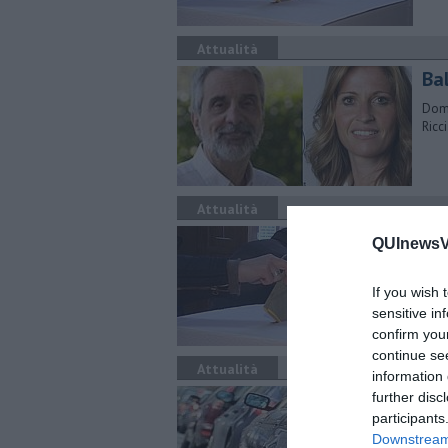
Attualità
Bal
Dome
Ricc
Attualità
Ele
QUInewsVa
Si v
pres
If you wish 
sensitive in
confirm you
continue se
Attualità
information 
Tra
further disc
participants
Il p
Downstream 
prom