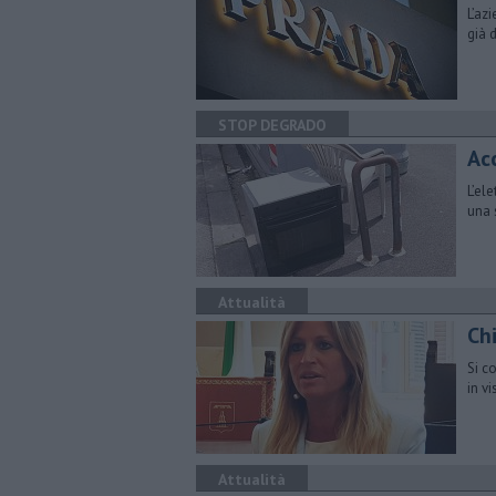
L’az
già 
STOP DEGRADO
Ac
L’el
una 
Attualità
Chi
Si c
in v
Attualità