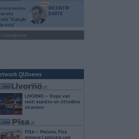
INCONTRI
ucca la mostra
D'ARTE
Marcello
selli “Dialoghi
la città"
Condoglianze
etwork QUInews
LIVORNO — Dopo vari
reati espulso un cittadino
straniero
PISA — Meloria, Pisa
rinnova l'amicizia con