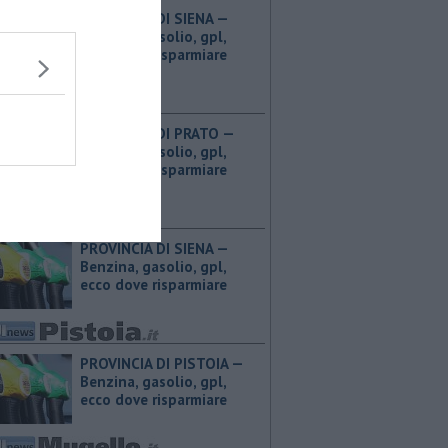
PROVINCIA DI SIENA — ​
Benzina, gasolio, gpl,
ecco dove risparmiare
PROVINCIA DI PRATO — ​
Benzina, gasolio, gpl,
ecco dove risparmiare
PROVINCIA DI SIENA — ​
Benzina, gasolio, gpl,
ecco dove risparmiare
PROVINCIA DI PISTOIA — ​
Benzina, gasolio, gpl,
ecco dove risparmiare