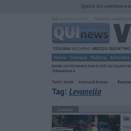
Questo sito contribuisce 
QUI
quotidiano online.
Percorso semplificat
TOSCANA
VALDARNO
AREZZO
CASENTINO
Home
Cronaca
Politica
Attualità
BUCINE
CASTELFRANCO-PIAN DI SCÒ
CASTIGLION FIB
TERRANUOVA B.
​Tutte le offerte di lavoro in provincia di Arezzo
Tutti i titoli:
​Benzina, gasolio, gpl, 
Tag:
Levanella
Cronaca
Un
L'in