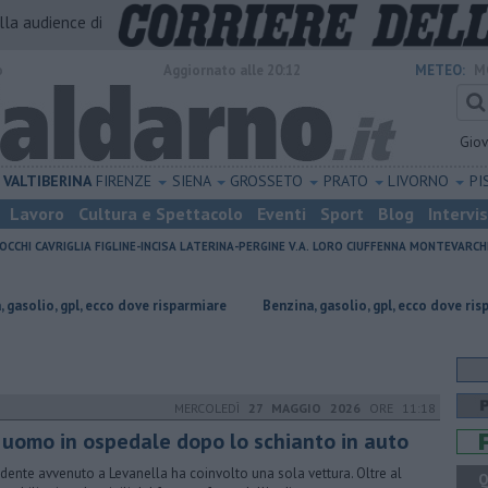
alla audience di
o
Aggiornato alle 20:12
METEO:
M
Gio
VALTIBERINA
FIRENZE
SIENA
GROSSETO
PRATO
LIVORNO
PI
Lavoro
Cultura e Spettacolo
Eventi
Sport
Blog
Intervi
OCCHI
CAVRIGLIA
FIGLINE-INCISA
LATERINA-PERGINE V.A.
LORO CIUFFENNA
MONTEVARCH
ecco dove risparmiare
​Benzina, gasolio, gpl, ecco dove risparmiare
Uc
MERCOLEDÌ
27 MAGGIO 2026
ORE 11:18
 uomo in ospedale dopo lo schianto in auto
cidente avvenuto a Levanella ha coinvolto una sola vettura. Oltre al
Q