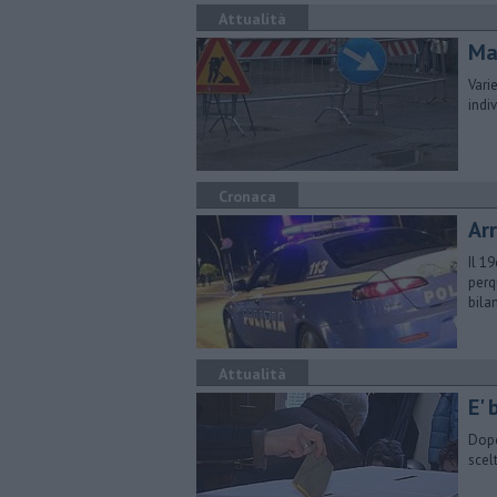
Attualità
Ma
Vari
indi
Cronaca
Ar
Il 1
perq
bila
Attualità
E' 
Dopo
scel