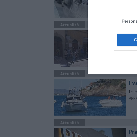
Persona
Attualità
Fil
La f
attes
Attualità
I v
Le i
appa
Attualità
Pra