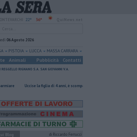
22°
36°
ONTEVARCHI
QuiNews.net
vedì
06 Agosto 2026
SA
PISTOIA
LUCCA
MASSA CARRARA
ste
Animali
Pubblicità
Contatti
I
REGGELLO
RIGNANO S.A.
SAN GIOVANNI V.A.
cise la figlia di 4 anni, è scomparso
​Tutte le offerte di lavoro in provin
ui Blog
di Riccardo Ferrucci