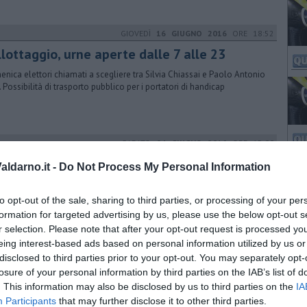
GIOVEDÌ
16 GIUGNO 2016
ORE 18:52
lottaggio, urne aperte dalle 7 alle 23
nica elettori chiamati a scegliere tra Silvia Chiassai e Paolo Antonio
i. Possibilità di trasporto pubblico per i portatori di handicap
SABATO
04 GIUGNO 2016
ORE 15:00
zioni, seggi e informazioni utili
ldarno.it -
Do Not Process My Personal Information
ota domani dalle 7 alle 23. I certificati medici potranno essere rilasciati
so il Distretto Socio Sanitario dalle 10 alle 12
to opt-out of the sale, sharing to third parties, or processing of your per
formation for targeted advertising by us, please use the below opt-out s
r selection. Please note that after your opt-out request is processed y
eing interest-based ads based on personal information utilized by us or
MARTEDÌ
28 GENNAIO 2020
ORE 18:18
disclosed to third parties prior to your opt-out. You may separately opt-
ffico tra Levane e via Marconi, il Pd accusa
losure of your personal information by third parties on the IAB’s list of
. This information may also be disclosed by us to third parties on the
IA
artito d’opposizione critica il sindaco per non aver mantenuto la
Participants
that may further disclose it to other third parties.
essa sul nuovo piano urbano per la circolazione stradale