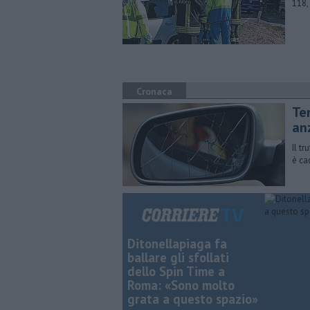
118,
Cronaca
Te
an
Il t
è ca
Ditonellapiaga fa
ballare gli sfollati
dello Spin Time a
Roma: «Sono molto
grata a questo spazio»