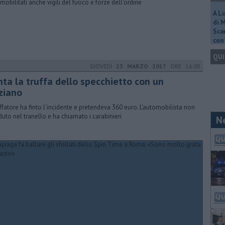
 mobilitati anche vigili del fuoco e forze dell'ordine
A L
di 
Scar
con 
QUI
GIOVEDÌ
23 MARZO 2017
ORE 16:05
nta la truffa dello specchietto con un
ziano
ruffatore ha finto l'incidente e pretendeva 360 euro. L'automobilista non
duto nel tranello e ha chiamato i carabinieri
N