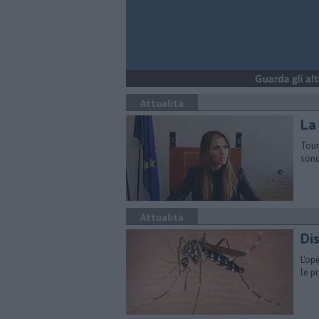
Attualità
La
Tour
sond
Attualità
Di
L'op
le p