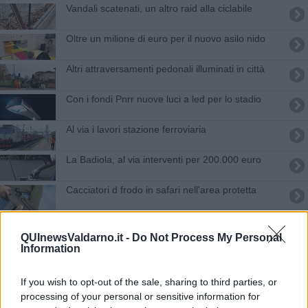
Vandali scatenati, un altro raid alla ciclabile
Oltre un milione di euro per il nuovo asilo nido
Altri attraversamenti pedonali illuminati in città
Con i fondi Pnrr nuove luci a led per lo stadio
Al via i lavori stazione ferroviaria
La Badiola, al via interventi per 200.000 euro
Cacciatori d frodo in safari nell'area protetta
Teatro Garibaldi, ecco la cancellata in acciaio
QUInewsValdarno.it -
Do Not Process My Personal
Information
Loro green, anche le fioriere sono ecosostenibili
Stadio e cittadella dello sport, via al restyling
If you wish to opt-out of the sale, sharing to third parties, or
processing of your personal or sensitive information for