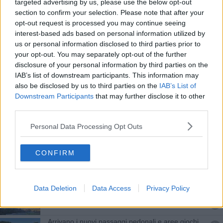
Rincaro dell'energia, il Comune taglia sulla luce
targeted advertising by us, please use the below opt-out
section to confirm your selection. Please note that after your
opt-out request is processed you may continue seeing
Ponte di Piantravigne, via al consolidamento
interest-based ads based on personal information utilized by
us or personal information disclosed to third parties prior to
Lavori per sostituire oltre 2100 punti luce
your opt-out. You may separately opt-out of the further
disclosure of your personal information by third parties on the
Nuove opere pubbliche e viabilità
IAB’s list of downstream participants. This information may
also be disclosed by us to third parties on the
IAB’s List of
Sei milioni di euro spesi in opere pubbliche
Downstream Participants
that may further disclose it to other
third parties.
Impianti efficienti, l’accordo “pubblico-privato”
Personal Data Processing Opt Outs
La piazza cambia, ospiterà anche un maxi
schermo
CONFIRM
E il borgo si illumina d’immenso
Il Teatro Garibaldi avrà un’arena “riqualificata”
Data Deletion
Data Access
Privacy Policy
Taglio del nastro per la nuova strada per Le Corti
Arrivano i nuovi passaggi pedonali e aree giochi