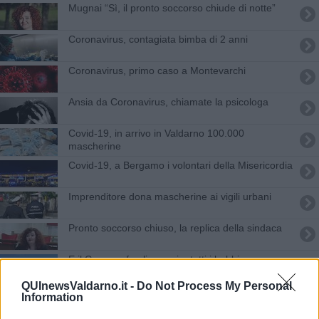
Mugnai “Sì, il pronto soccorso chiude di notte”
Coronavirus, contagiata bimba di 2 anni
Coronavirus, primo caso a Montevarchi
Ansia da Coronavirus, chiamate la psicologa
Covid-19, in arrivo in Valdarno 100.000
mascherine
Covid-19, a Bergamo i volontari della Misericordia
Imprenditore dona mascherine ai vigili urbani
Pronto soccorso chiuso, la replica della sindaca
E il Comune fa gli auguri a tutti i babbi
QUInewsValdarno.it -
Do Not Process My Personal
Campane suonano alle 21, è la preghiera
Information
collettiva