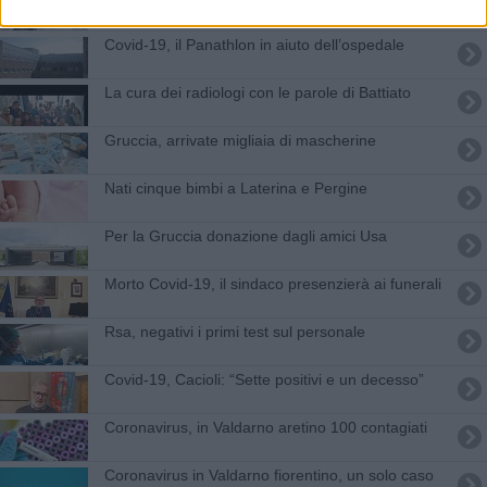
Covid-19, il Panathlon in aiuto dell’ospedale
La cura dei radiologi con le parole di Battiato
Gruccia, arrivate migliaia di mascherine
Nati cinque bimbi a Laterina e Pergine
Per la Gruccia donazione dagli amici Usa
Morto Covid-19, il sindaco presenzierà ai funerali
Rsa, negativi i primi test sul personale
Covid-19, Cacioli: “Sette positivi e un decesso”
Coronavirus, in Valdarno aretino 100 contagiati
Coronavirus in Valdarno fiorentino, un solo caso