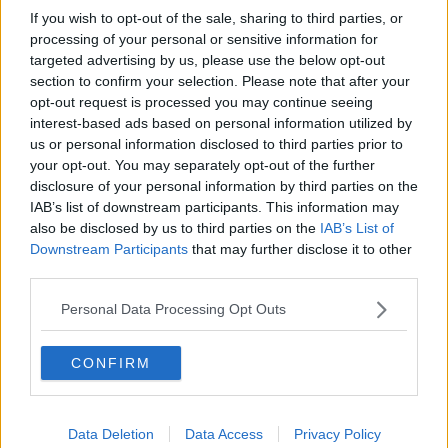
Covid-19 in Valdarno, bollettino di guerra
If you wish to opt-out of the sale, sharing to third parties, or
processing of your personal or sensitive information for
Covid-19, il sindaco fa il punto della situazione
targeted advertising by us, please use the below opt-out
section to confirm your selection. Please note that after your
“Restiamo a casa” affisso sul municipio
opt-out request is processed you may continue seeing
interest-based ads based on personal information utilized by
Covid-19, otto nuovi casi nel Valdarno aretino
us or personal information disclosed to third parties prior to
your opt-out. You may separately opt-out of the further
Coronavirus, arrivano a 18 i casi in paese
disclosure of your personal information by third parties on the
IAB’s list of downstream participants. This information may
Covid, la prima vittima nell'aretino
also be disclosed by us to third parties on the
IAB’s List of
Downstream Participants
that may further disclose it to other
Covid-19, oggi altri due casi a Rignano
third parties.
Personal Data Processing Opt Outs
Coronavirus, in Valdarno oltre 110 casi
Coronavirus, Valdarno a quota 76 contagiati
CONFIRM
Il divieto, paese diviso in 3 comuni e 2 province
Data Deletion
Data Access
Privacy Policy
Covid-19, azienda dona ventilatore respiratorio