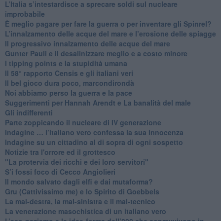
L’Italia s’intestardisce a sprecare soldi sul nucleare
improbabile
È meglio pagare per fare la guerra o per inventare gli Spinrel?
​L’innalzamento delle acque del mare e l’erosione delle spiagge
​Il progressivo innalzamento delle acque del mare
​Gunter Pauli e il desalinizzare meglio e a costo minore
I tipping points e la stupidità umana
​Il 58° rapporto Censis e gli italiani veri
​Il bel gioco dura poco, marcondirondà
Noi abbiamo perso la guerra e la pace
Suggerimenti per Hannah Arendt e La banalità del male
​Gli indifferenti
Parte zoppicando il nucleare di IV generazione
​Indagine … l’italiano vero confessa la sua innocenza
Indagine su un cittadino al di sopra di ogni sospetto
Notizie tra l'orrore ed il grottesco
"La protervia dei ricchi e dei loro servitori"
S’i fossi foco di Cecco Angiolieri
​Il mondo salvato dagli elfi e dai mutaforma?
Gru (Cattivissimo me) e lo Spirito di Goebbels
​La mal-destra, la mal-sinistra e il mal-tecnico
​La venerazione masochistica di un italiano vero
​L’eco-nazismo e le idee-forma dell’800 che sopravvivono in