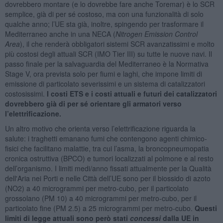
dovrebbero montare (e lo dovrebbe fare anche Toremar) è lo SCR
semplice, già di per sé costoso, ma con una funzionalità di solo
qualche anno; l’UE sta già, inoltre, spingendo per trasformare il
Mediterraneo anche in una NECA (
Nitrogen Emission Control
Area
), il che renderà obbligatori sistemi SCR avanzatissimi e molto
più costosi degli attuali SCR (IMO Tier III) su tutte le nuove navi. Il
passo finale per la salvaguardia del Mediterraneo è la Normativa
Stage V, ora prevista solo per fiumi e laghi, che impone limiti di
emissione di particolato severissimi e un sistema di catalizzatori
costosissimi.
I costi ETS e i costi attuali e futuri dei catalizzatori
dovrebbero già di per sé orientare gli armatori verso
l’elettrificazione.
Un altro motivo che orienta verso l’elettrificazione riguarda la
salute: i traghetti emanano fumi che contengono agenti chimico-
fisici che facilitano malattie, tra cui l’asma, la broncopneumopatia
cronica ostruttiva (BPCO) e tumori localizzati al polmone e al resto
dell’organismo. I limiti medi/anno fissati attualmente per la Qualità
dell'Aria nei Porti e nelle Città dell’UE sono per il biossido di azoto
(NO2) a 40 microgrammi per metro-cubo, per il particolato
grossolano (PM 10) a 40 microgrammi per metro-cubo, per il
particolato fine (PM 2.5) a 25 microgrammi per metro-cubo.
Questi
limiti di legge attuali sono però stati
concessi
dalla UE in