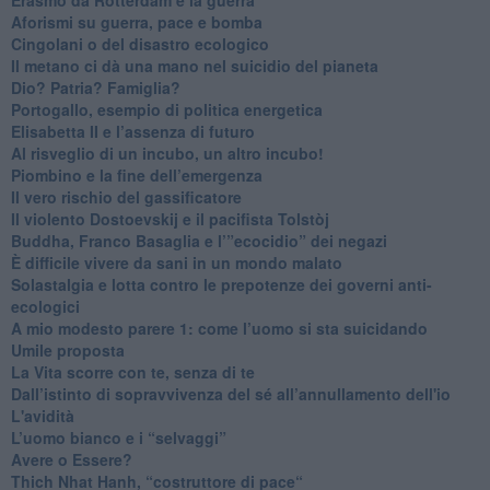
​Aforismi su guerra, pace e bomba
Cingolani o del disastro ecologico
​Il metano ci dà una mano nel suicidio del pianeta
​Dio? Patria? Famiglia?
Portogallo, esempio di politica energetica
​Elisabetta II e l’assenza di futuro
Al risveglio di un incubo, un altro incubo!
​Piombino e la fine dell’emergenza
​Il vero rischio del gassificatore
​Il violento Dostoevskij e il pacifista Tolstòj
​Buddha, Franco Basaglia e l’”ecocidio” dei negazi
​È difficile vivere da sani in un mondo malato
Solastalgia e lotta contro le prepotenze dei governi anti-
ecologici
​A mio modesto parere 1: come l’uomo si sta suicidando
​Umile proposta
​La Vita scorre con te, senza di te
​Dall’istinto di sopravvivenza del sé all’annullamento dell'io
L'avidità
​L’uomo bianco e i “selvaggi”
​Avere o Essere?
​Thich Nhat Hanh, “costruttore di pace“