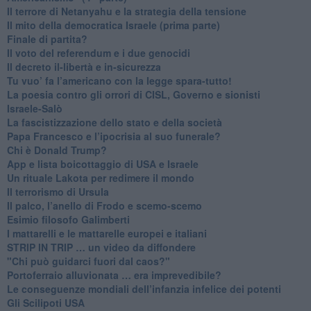
​Il terrore di Netanyahu e la strategia della tensione
Il mito della democratica Israele (prima parte)
​Finale di partita?
​Il voto del referendum e i due genocidi
Il decreto il-libertà e in-sicurezza
Tu vuo’ fa l’americano con la legge spara-tutto!
La poesia contro gli orrori di CISL, Governo e sionisti
Israele-Salò
​La fascistizzazione dello stato e della società
Papa Francesco e l’ipocrisia al suo funerale?
​Chi è Donald Trump?
App e lista boicottaggio di USA e Israele
​Un rituale Lakota per redimere il mondo
Il terrorismo di Ursula
​Il palco, l’anello di Frodo e scemo-scemo
Esimio filosofo Galimberti
​I mattarelli e le mattarelle europei e italiani
​STRIP IN TRIP … un video da diffondere
"Chi può guidarci fuori dal caos?"
​Portoferraio alluvionata … era imprevedibile?
Le conseguenze mondiali dell’infanzia infelice dei potenti
​Gli Scilipoti USA