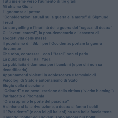
​Tutti insieme verso l’aumento di tre gradi
Mi chiamo Giulia
L’ignoranza al potere
​“Considerazioni attuali sulla guerra e la morte" di Sigmund
Freud
​Lo storytelling e l’inutilità della guerra dei “ragazzi di destra”
​Gli “eventi esterni”, la post-democrazia e l’assenza di
soggettività delle masse
​Il populismo di “Bibi” per l’Occidente: portare la guerra
dovunque
​Che roba, contessa!... con i “fasci” non ci parlo
La pubblicità e il Kali Yuga
​La pubblicità è dannosa per i bambini (e per chi non sa
decodificarla)
​Appuntamenti violenti in adolescenza e femminicidi
​Psicologi di Stato e autoritarismo di Stato
Elogio della diserzione
“Odiatori” e colpevolizzazione della vittima (“victim blaming”)
​Patriarcato e Piromania
"Ora si aprono le porte del paradiso"
​A sinistra si fa la rivoluzione, a destra si fanno i soldi
​Il “Presidente” (e con lei gli italiani) ha una bella faccia tosta
​Il mondo “bolle” ed i governi sono ancora più bolliti