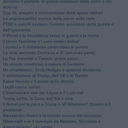
Arrostire il pianeta: le grandi emissioni della carne e dei
latticini
​Cop 30, uragani e riconversione delle spese militari
La responsabilità storica della morte sulla terra
PTSD e suicidi svelano l’intento suicidario della guerra e
dell’ignoranza
Il Wenzi e la decadenza verso la guerra e la morte
​Il tecno-fascismo e i suoi nemici delusi
​I comici e il vittimismo paranoideo al potere
​La virtù secondo Confucio e Xi (seconda parte)
Le Pax imperiali e Tianxia (prima parte)
Un mondo condiviso a misura di bambino
​Un chiarimento, Chris Hedges e qualche domanda
Il velleitarismo di Trump, dell’UE e di Darwin
​Karen Horney e il ponte sullo Stretto
​I bulli vanno isolati
L’invertebrata von der Leyen e il Lula-risk
Trump soffre, la Corte dell'Aia è viva
​Il Nobel per la pace a Trump o all’Albanese? Questo è il
problema!
​Alessandro Orsini e la tetrade oscura del sionismo
​Hilsenrath e le 9 omotipie tra Nazismo, Sionismo e
Americanismo" (4^ parte)