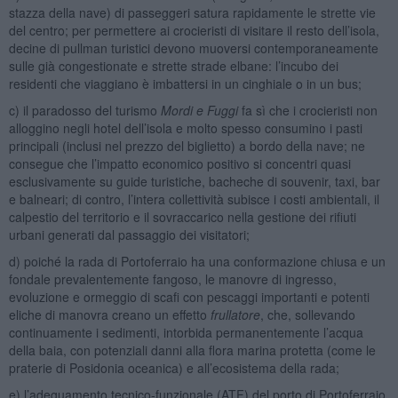
stazza della nave) di passeggeri satura rapidamente le strette vie
del centro; per permettere ai crocieristi di visitare il resto dell’isola,
decine di pullman turistici devono muoversi contemporaneamente
sulle già congestionate e strette strade elbane: l’incubo dei
residenti che viaggiano è imbattersi in un cinghiale o in un bus;
c) il paradosso del turismo
Mordi e Fuggi
fa sì che i crocieristi non
alloggino negli hotel dell’isola e molto spesso consumino i pasti
principali (inclusi nel prezzo del biglietto) a bordo della nave; ne
consegue che l’impatto economico positivo si concentri quasi
esclusivamente su guide turistiche, bacheche di souvenir, taxi, bar
e balneari; di contro, l’intera collettività subisce i costi ambientali, il
calpestio del territorio e il sovraccarico nella gestione dei rifiuti
urbani generati dal passaggio dei visitatori;
d) poiché la rada di Portoferraio ha una conformazione chiusa e un
fondale prevalentemente fangoso, le manovre di ingresso,
evoluzione e ormeggio di scafi con pescaggi importanti e potenti
eliche di manovra creano un effetto
frullatore
, che, sollevando
continuamente i sedimenti, intorbida permanentemente l’acqua
della baia, con potenziali danni alla flora marina protetta (come le
praterie di Posidonia oceanica) e all’ecosistema della rada;
e) l’adeguamento tecnico-funzionale (ATF) del porto di Portoferraio