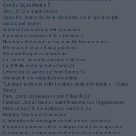
​Gentile Sig.ra Marina B
​Alcol, GHB e triade oscura
​Specchio, specchio delle mie brame, chi è il politico più
oscuro del reame?
​Gibran e l’arco marcio del narcisismo
​Il prematuro trapasso di B. e Ramses II
​Non temo Berlusconi in sé, temo Berlusconi in me
​Mie risposte al mio Amico-psichiatra
​Secondo Porges e secondo me
​La “mente” secondo Jackson e McLean
La difficile dicibilità della Verità (2)
​Lettera da un Amico sul caso Seung (1)
​Cronaca di una tragedia annunciata
"​La doppia visione della funzione della psichiatria e “il caso
Seung”
​Fare i conti col passato e con l’idea di Dio
​Ferenczi, Anna Freud e l’identificazione con l’aggresssore
Plastica fuori di noi e plastica dentro di noi
​Roberto Vecchioni e l’ecocidio
​L’imbroglio e le conseguenze dell’uranio impoverito
​Il rapporto perverso che si sviluppa tra vittima e aguzzino
L’erotomania, la dipendenza affettiva e la co-dipendenza