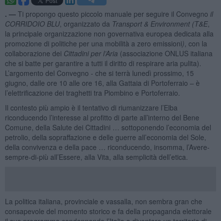
. —
Ti propongo questo piccolo manuale per seguire il Convegno
il
CORRIDOIO BLU
, organizzato da
Transport & Environment (T&E
,
la principale organizzazione non governativa europea dedicata alla
promozione di politiche per una mobilità a zero emissioni
)
, con la
collaborazione dei
Cittadini per l’Aria
(associazione ONLUS italiana
che si batte per garantire a tutti il diritto di respirare aria pulita).
L’argomento del Convegno - che si terrà lunedì prossimo, 15
giugno, dalle ore 10 alle ore 16, alla Gattaia di Portoferraio – è
l’elettrificazione dei traghetti tra Piombino e Portoferraio.
Il contesto più ampio è il tentativo di riumanizzare l’Elba
riconducendo l’interesse al profitto di parte all’interno del Bene
Comune, della Salute dei Cittadini … sottoponendo l’economia del
petrolio, della sopraffazione e delle guerre all’economia del Sole,
della convivenza e della pace … riconducendo, insomma, l’Avere-
sempre-di-più all’Essere, alla Vita, alla semplicità dell’etica.
La politica italiana, provinciale e vassalla, non sembra gran che
consapevole del momento storico e fa della propaganda elettorale
il suo programma condannando l’Italia a diventare un territorio di