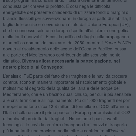
conquista per chi vive di profitto. E così nega le difficoltà
energetiche del presente chiedendo di utilizzare fondi o margini di
bilancio flessibili per sovvenzionare, in deroga al patto di stabilità, il
taglio delle accise e ricevendo un rifiuto dall’Unione Europea (UE),
che ha concesso solo una deroga rispetto all’efficienza energetica
e alle fonti rinnovabili. E così la politica si rifugia nella propaganda
di un mitico domani del nucleare, del 2050, mentre il
Super El Niño
,
dovuto al riscaldamento delle acque dell’Oceano Pacifico, bussa
alle porte del Mediterraneo contribuendo allo sconvolgimento
climatico.
Diventa allora necessaria la partecipazione, nel
nostro piccolo, al Convegno!
L’analisi di T&E parte dal fatto che i traghetti e le navi da crociera
contribuiscono in maniera importante al riscaldamento globale e
moltissimo al degrado della qualità dell’aria e delle acque del
Mediterraneo, che è un bacino quasi chiuso, per cui è più sensibile
alle crisi termiche e all’inquinamento. Più di 1.000 traghetti nei porti
europei emettono circa 13,4 milioni di tonnellate di CO2 all’anno e
l’Italia risulta essere il primo paese in Europa per emissioni di CO2
e inquinanti prodotte dai traghetti. Nonostante i passi avanti
tecnologici, le navi da crociera rimangono tra i mezzi di trasporto
più impattanti: una crociera media, oltre a contribuire all’
isola di