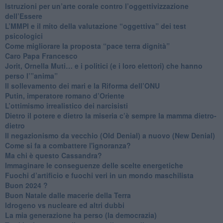
Istruzioni per un’arte corale contro l’oggettivizzazione
dell’Essere
​L’MMPI e il mito della valutazione “oggettiva” dei test
psicologici
Come migliorare la proposta “pace terra dignità”
Caro Papa Francesco
​Jorit, Ornella Muti… e i politici (e i loro elettori) che hanno
perso l’”anima”
​Il sollevamento dei mari e la Riforma dell’ONU
Putin, imperatore romano d’Oriente
​L’ottimismo irrealistico dei narcisisti
​Dietro il potere e dietro la miseria c’è sempre la mamma dietro-
dietro
Il negazionismo da vecchio (Old Denial) a nuovo (New Denial)
Come si fa a combattere l'ignoranza?
Ma chi è questo Cassandra?
Immaginare le conseguenze delle scelte energetiche
​Fuochi d’artificio e fuochi veri in un mondo maschilista
Buon 2024 ?
​Buon Natale dalle macerie della Terra
​Idrogeno vs nucleare ed altri dubbi
​La mia generazione ha perso (la democrazia)