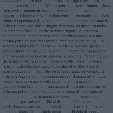
immondizia
che si è sedimentata tra l’Arcipelago e la Corsica,
emette circa 250-350 g di
CO
2 per passeggero al chilometro, che è
circa 3 volte l'impatto di un volo di linea combinato con un
soggiorno in hotel; il 15% della flotta crocieristica attuale usa il Gas
Naturale Liquefatto (GNL), che, sebbene abbatta quasi del tutto lo
zolfo e il particolato, lascia sfuggire il metano, un gas serra molto
più potente della
CO
2; anche se ferme in porto, queste navi
devono tenere i motori accesi per l’elettricità a bordo (solo una
minima parte dei porti mediterranei offre oggi il
cold ironing
). Ci
sono poi i grandi yacht (sopra i 24 metri) che operano spesso in un
cono d’ombra normativo, pur avendo un impatto per passeggero
enormemente superiore: un superyacht può consumare fino a 500
litri di gasolio all’ora solo per mantenere attivi i sistemi di bordo
(aria condizionata, stabilizzatori, dissalatori) e, oltre ai gas di
scarico, causa danni fisici attraverso l’ancoraggio selvaggio, che
distrugge le praterie di Posidonia oceanica. Nonostante le nuove
regole, restano tre grandi criticità: a) molte navi usano filtri
(
scrubber
) che lavano i fumi con acqua di mare per rimuovere lo
zolfo, ma poi scaricano l’acqua acida e carica di metalli pesanti
direttamente in mare; b) anche con meno zolfo, i motori marini
emettono il particolato fine (PM al di sotto di 2,5), polveri
sottilissime che restano sospese nell’aria delle città di mare; c) il
turismo di massa è in costante crescita, rischiando di annullare i