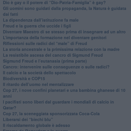
​Dio è gay o il potere di “Dio-Patria-Famiglia” è gay?
​Gli uomini sono guidati dalla propaganda, la Natura è guidata
dai fatti
La dipendenza dall’istituzione fa male
​Freud e la guerra che uccide i figli
​Diventare Maestro di se stesso prima di insegnare ad un altro
L’importanza della formazione nel diventare genitori
Riflessioni sulle radici del “male” di Freud
​La storia ancestrale e la primissima relazione con la madre
​La resistibile ascesa del cancro di Sigmund Freud
Sigmund Freud e l’eutanasia (prima parte)
Cancro: intervenire sulle conseguenze o sulle radici?
​Il calcio e la società dello spettacolo
Biodiversità e COP15
​Il ritardo dell’uomo nel mentalizzare
​Cop 27, i nove confini planetari e una bambina ghanese di 10
anni
​I pacifisti sono liberi dal guardare i mondiali di calcio in
Qatar?
​Cop 27, la sceneggiata sponsorizzata Coca-Cola
​Liberarsi dei “biechi blu”
Il riscaldamento globale è adesso
​Erasmo da Rotterdam e la guerra