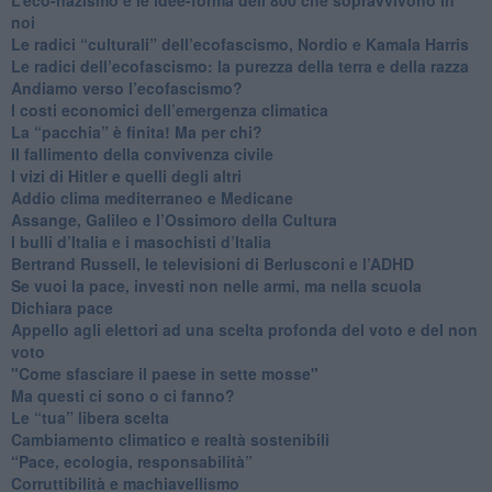
noi
​Le radici “culturali” dell’ecofascismo, Nordio e Kamala Harris
Le radici dell’ecofascismo: la purezza della terra e della razza
Andiamo verso l’ecofascismo?
I costi economici dell’emergenza climatica
​La “pacchia” è finita! Ma per chi?
​Il fallimento della convivenza civile
​I vizi di Hitler e quelli degli altri
Addio clima mediterraneo e Medicane
​Assange, Galileo e l’Ossimoro della Cultura
​I bulli d’Italia e i masochisti d’Italia
​Bertrand Russell, le televisioni di Berlusconi e l’ADHD
​Se vuoi la pace, investi non nelle armi, ma nella scuola
​Dichiara pace
​Appello agli elettori ad una scelta profonda del voto e del non
voto
"Come sfasciare il paese in sette mosse"
​Ma questi ci sono o ci fanno?
​Le “tua” libera scelta
Cambiamento climatico e realtà sostenibili
“Pace, ecologia, responsabilità”
​Corruttibilità e machiavellismo