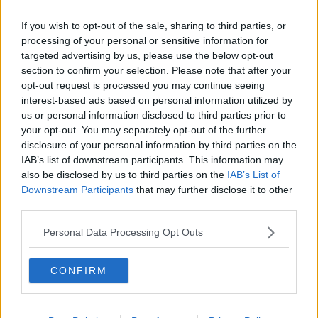
2) negli interessi di Terna rientrano la flessibilità e l’accumulo
If you wish to opt-out of the sale, sharing to third parties, or
virtuale di energia per stabilizzare il sistema,
processing of your personal or sensitive information for
3) negli interesse del Comune di Portoferraio rientra la destinazione
targeted advertising by us, please use the below opt-out
a famiglie e istituzioni cittadine di una quota dell’energia prodotta.
section to confirm your selection. Please note that after your
Sarà un Convegno utile? Già le sue conclusioni daranno una prima
opt-out request is processed you may continue seeing
risposta a questa domanda!
interest-based ads based on personal information utilized by
us or personal information disclosed to third parties prior to
Adolfo Santoro
your opt-out. You may separately opt-out of the further
disclosure of your personal information by third parties on the
IAB’s list of downstream participants. This information may
also be disclosed by us to third parties on the
IAB’s List of
Downstream Participants
that may further disclose it to other
third parties.
Se vuoi leggere le notizie principali della Toscana iscriviti alla
Newsletter QUInews - ToscanaMedia.
Arriva gratis tutti i giorni
Personal Data Processing Opt Outs
alle 20:00 direttamente nella tua casella di posta.
Basta cliccare
QUI
CONFIRM
Ti potrebbe interessare anche:
Articoli dal Blog “Disincantato” di Adolfo Santoro