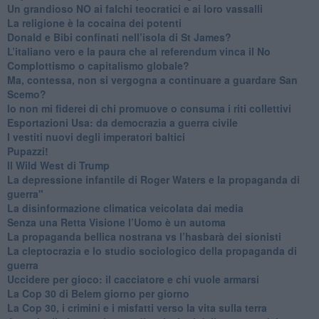
​Un grandioso NO ai falchi teocratici e ai loro vassalli
La religione è la cocaina dei potenti
Donald e Bibi confinati nell’isola di St James?
L’italiano vero e la paura che al referendum vinca il No
​Complottismo o capitalismo globale?
​Ma, contessa, non si vergogna a continuare a guardare San
Scemo?
​Io non mi fiderei di chi promuove o consuma i riti collettivi
Esportazioni Usa: da democrazia a guerra civile
​I vestiti nuovi degli imperatori baltici
​Pupazzi!
​Il Wild West di Trump
​La depressione infantile di Roger Waters e la propaganda di
guerra"
​La disinformazione climatica veicolata dai media
Senza una Retta Visione l’Uomo è un automa
​La propaganda bellica nostrana vs l’hasbarà dei sionisti
​La cleptocrazia e lo studio sociologico della propaganda di
guerra
​Uccidere per gioco: il cacciatore e chi vuole armarsi
​La Cop 30 di Belem giorno per giorno
La Cop 30, i crimini e i misfatti verso la vita sulla terra