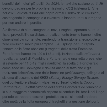
benefici dei motori più puliti. Dal 2024, le navi che scalano porti UE
devono pagare per le proprie emissioni di
CO
2 (sistema ETS) e,
nel 2026, questa tassazione copre ormai il 100% delle emissioni,
costringendo le compagnie a investire in biocarburanti o idrogeno
per non andare in perdita.
A differenza di altre categorie di navi, i traghetti operano su rotte
fisse, prevedibili e su distanze relativamente brevi e hanno inoltre
dimensioni più contenute, rendendo la transizione a tecnologie a
zero emissioni molto più semplice. T&E spinge per un rapido
rinnovo delle flotte obsolete (i traghetti della tratta Piombino-
Portoferraio hanno tra i 20 e i 46 anni), iniziando dalle
rotte brevi
(quella tra i porti di Piombino e Portoferraio è una rotta breve, che
si estende per 11,5-12 miglia nautiche); la scelta di Portoferraio
come sede del Convegno è dovuta anche al fatto che è già
realizzata l’elettrificazione delle banchine (
cold ironing
), collegata al
sistema di accumulo del BESS (
Battery Energy Storage System
,
quel contenitore situato in viale Teseo Tesei, dietro la Coop di
Portoferraio). L’elettrificazione della tratta Portoferraio-Piombino e
la sua maggiore economicità rispetto ai combustibili fossili nel lungo
periodo potrebbero essere il prototipo su cui si modellerebbero
oltre metà della flotta europea di traghetti e la gestione dei porti.