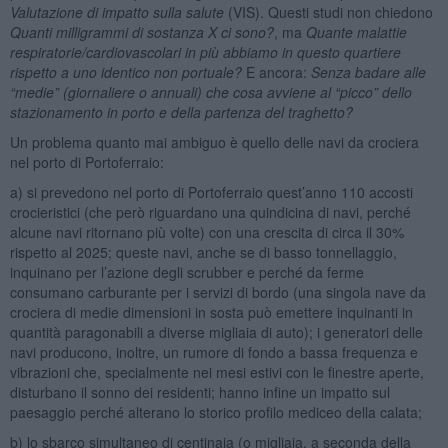
Valutazione di impatto sulla salute
(VIS). Questi studi non chiedono
Quanti milligrammi di sostanza X ci sono?
, ma
Quante malattie
respiratorie/cardiovascolari in più abbiamo in questo quartiere
rispetto a uno identico non portuale?
E ancora:
Senza badare alle
“medie” (giornaliere o annuali) che cosa avviene al “picco” dello
stazionamento in porto e della partenza del traghetto?
Un problema quanto mai ambiguo è quello delle navi da crociera
nel porto di Portoferraio:
a) si prevedono nel porto di Portoferraio quest’anno 110 accosti
crocieristici (che però riguardano una quindicina di navi, perché
alcune navi ritornano più volte) con una crescita di circa il 30%
rispetto al 2025; queste navi, anche se di basso tonnellaggio,
inquinano per l’azione degli scrubber e perché da ferme
consumano carburante per i servizi di bordo (una singola nave da
crociera di medie dimensioni in sosta può emettere inquinanti in
quantità paragonabili a diverse migliaia di auto); i generatori delle
navi producono, inoltre, un rumore di fondo a bassa frequenza e
vibrazioni che, specialmente nei mesi estivi con le finestre aperte,
disturbano il sonno dei residenti; hanno infine un impatto sul
paesaggio perché alterano lo storico profilo mediceo della calata;
b) lo sbarco simultaneo di centinaia (o migliaia, a seconda della