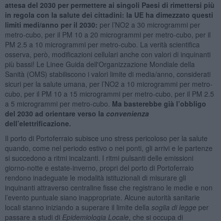
attesa del 2030 per permettere ai singoli Paesi di rimettersi più
in regola con la salute dei cittadini: la UE ha dimezzato questi
limiti medi/anno per il 2030
:
per l’NO2 a 30 microgrammi per
metro-cubo, per il PM 10 a 20 microgrammi per metro-cubo, per il
PM 2.5 a 10 microgrammi per metro-cubo. La verità scientifica
osserva, però, modificazioni cellulari anche con valori di inquinanti
più bassi! Le Linee Guida dell'Organizzazione Mondiale della
Sanità (OMS) stabiliscono i valori limite di media/anno, considerati
sicuri per la salute umana, per l’NO2 a 10 microgrammi per metro-
cubo, per il PM 10 a 15 microgrammi per metro-cubo, per il PM 2.5
a 5 microgrammi per metro-cubo.
Ma basterebbe già l’obbligo
del 2030 ad orientare verso la
convenienza
dell’elettrificazione.
Il porto di Portoferraio subisce uno stress pericoloso per la salute
quando, come nel periodo estivo o nei ponti, gli arrivi e le partenze
si succedono a ritmi incalzanti. I ritmi pulsanti delle emissioni
giorno-notte e estate-inverno, propri del porto di Portoferraio
rendono inadeguate le modalità istituzionali di misurare gli
inquinanti attraverso centraline fisse che registrano le medie e non
l’evento puntuale siano inappropriate. Alcune autorità sanitarie
locali stanno iniziando a superare il limite della
soglia di legge
per
passare a studi di
Epidemiologia Locale
, che si occupa di