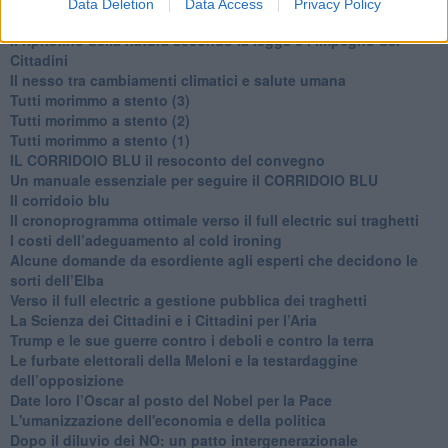
Data Deletion
Data Access
Privacy Policy
​Linee guida per organizzare il civismo della complessità
​Il ripristino della natura secondo la legge e l’impegno dei
Cittadini
Il nesso tra cambiamenti climatici e salute umana
Tutti morimmo a stento (3)
Tutti morimmo a stento (2)
​Tutti morimmo a stento (1)
IL CORRIDOIO BLU il resoconto del convegno
Un manuale essenziale per seguire il CORRIDOIO BLU
Il corridoio blu
​Il cronoprogramma ottimale verso il full electric sui traghetti
​I costi dell’adeguamento al cold ironing
Alcune domande da esordiente agli esperti che decidono le
sorti dell’Elba
Verso il full electric a gestione pubblica dei traghetti​
​La Scienza dei Cittadini e i Cittadini per l’Aria
Trump e le sue guerre contro i deboli e contro la terra
​Le furbate elettorali della Meloni e la testardaggine
dell’opposizione
​Date loro l’Oscar al posto del Nobel per la Pace
L'umanizzazione dell'economia e della politica
​Dopo il diluvio dei NO: un patto intergenerazionale