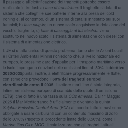
Il passaggio all’elettrificazione dei traghetti potrebbe essere
realizzato in tre fasi: a)
fase di transizione
: il traghetto si dota di un
sistema che colleghi le sue batterie interne alla presa del cold
ironing e, al contempo, di un sistema di catalisi innestato sui suoi
fumaioli; b)
fase plug-in
; un nuovo scafo acquisisce la dotazione del
vecchio traghetto; c)
fase di passaggio al full electric
: viene
sostituito nel nuovo scafo il sistema di alimentazione con diesel con
il sistema di alimentazione elettrico.
L’UE si è fatta carico di questo problema, tanto che le Azioni Locali
e i Criteri Ambientali Minimi richiedono che, a livello nazionale ed
europeo, le prossime gare d’appalto per il trasporto marittimo verso
le isole impongano riduzioni delle emissioni fino al -30%; l’o
biettivo
2030/2035
punta, inoltre, a elettrificare progressivamente le flotte,
con stime che prevedono il
60% dei traghetti europei
elettrificabile entro il 2035
; il settore marittimo è stato integrato,
infine, nel sistema europeo di scambio delle quote di emissione
(
ETS
), che di fatto è una tassa sulla
CO2 emessa
. Dal 1° Maggio
2025 il Mar Mediterraneo è ufficialmente diventato la quinta
Sulphur Emission Control Area
(
ECA
) al mondo: tutte le navi sono
obbligate a usare carburanti con un contenuto massimo di zolfo
dello 0,10% (rispetto al precedente limite dello 0,50%), come il
Marine Gas Oil
o
MGO
. Il catalizzatore che gli traghetti attuali