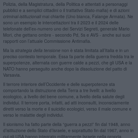
Polizia, della Magistratura, della Politica e attentati a personaggi
pubblici e a semplici cittadini o il trattativo Stato-mafia) e di azioni
criminal-istituzionali
mai chiarite (Uno bianca, Falange Armata). Ne
sono un esempio le intercettazioni tra il 2023 e il 2024 delle
telefonate dell’ex-numero uno dei Servizi Segreti, generale Mario
Mori, che gettano ombre - secondo Pd, 5s e AVS - anche sui suoi
rapporti con l’attuale Commissione Antimafia.
Ma la
strategia della tensione
non è stata limitata all’Italia e in un
preciso contesto temporale. Essa fa parte della guerra fredda tra le
superpotenze, alternata con guerre calde a pezzi, che gli USA e la
NATO hanno perseguito anche dopo la dissoluzione del patto di
Varsavia.
Il terrore interiore dell’Occidente e delle superpotenze sta
comportando la distruzione della Terra a tre livelli: a livello
ecologico, a livello del bene comune, a livello della salute degli
individui. Il terrore porta, infatti, ad atti inconsulti, inconsciamente
diretti verso la morte e il suicidio ecologici, verso il male comune e
verso le malattie degli individui.
Il sionismo ha fatto parte della “guerra a pezzi” fin dal 1948, anno
d’istituzione dello Stato d’Israele, e soprattutto fin dal 1967, anno in
cui gli USA hanno integrato militarmente Israele nella propria