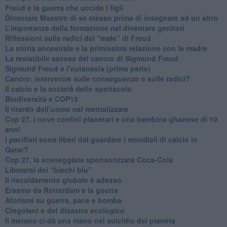
​Freud e la guerra che uccide i figli
​Diventare Maestro di se stesso prima di insegnare ad un altro
L’importanza della formazione nel diventare genitori
Riflessioni sulle radici del “male” di Freud
​La storia ancestrale e la primissima relazione con la madre
​La resistibile ascesa del cancro di Sigmund Freud
Sigmund Freud e l’eutanasia (prima parte)
Cancro: intervenire sulle conseguenze o sulle radici?
​Il calcio e la società dello spettacolo
Biodiversità e COP15
​Il ritardo dell’uomo nel mentalizzare
​Cop 27, i nove confini planetari e una bambina ghanese di 10
anni
​I pacifisti sono liberi dal guardare i mondiali di calcio in
Qatar?
​Cop 27, la sceneggiata sponsorizzata Coca-Cola
​Liberarsi dei “biechi blu”
Il riscaldamento globale è adesso
​Erasmo da Rotterdam e la guerra
​Aforismi su guerra, pace e bomba
Cingolani o del disastro ecologico
​Il metano ci dà una mano nel suicidio del pianeta