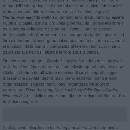
punta dell’iceberg degli altri governi occidentali, alcuni dei quali si
professano addirittura di
centro
o di
sinistra
. Questi governi,
liberamente eletti
da elettori altrettanto terrorizzati tanto da essere
ridotti all’ottusità, sono a loro volta governati dal terrore interiore e
dalla ricerca della sicurezza ad ogni costo … anche a costo
dell’escalation degli armamenti e di una guerra totale. I governi e i
loro elettori non si accorgono del cambiamento culturale avvenuto:
si è passati dalla paura inconfessata al terrore inconscio. E se la
paura sta alla nevrosi, allora il terrore sta alla psicosi.
Questo cambiamento culturale inconscio è guidato dalla
strategia
della tensione
. Questo termine è stato limitatamente usato solo per
l’Italia in riferimento all’azione eversiva di servizi segreti, logge
massoniche deviate, destra più o meno estrema, mafia e altre
organizzazioni segrete malavitose, organizzazioni segrete
paramilitari (
Rosa dei venti
,
Nuclei di difesa dello Stato
,
Gladio
,
Noto servizio
) … dalla commistione di un terrorismo di Stato e di un
terrorismo segreto.
Ai più giovani ricordo che la
strategia della tensione
è un piano