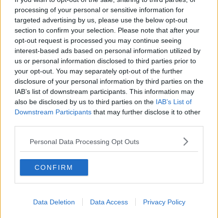
Il nesso tra cambiamenti climatici e salute umana
processing of your personal or sensitive information for
Tutti morimmo a stento (3)
targeted advertising by us, please use the below opt-out
Tutti morimmo a stento (2)
section to confirm your selection. Please note that after your
​Tutti morimmo a stento (1)
opt-out request is processed you may continue seeing
IL CORRIDOIO BLU il resoconto del convegno
interest-based ads based on personal information utilized by
Un manuale essenziale per seguire il CORRIDOIO BLU
Il corridoio blu
us or personal information disclosed to third parties prior to
​Il cronoprogramma ottimale verso il full electric sui traghetti
your opt-out. You may separately opt-out of the further
​I costi dell’adeguamento al cold ironing
disclosure of your personal information by third parties on the
Alcune domande da esordiente agli esperti che decidono le
IAB’s list of downstream participants. This information may
sorti dell’Elba
also be disclosed by us to third parties on the
IAB’s List of
Verso il full electric a gestione pubblica dei traghetti​
Downstream Participants
that may further disclose it to other
​La Scienza dei Cittadini e i Cittadini per l’Aria
third parties.
Trump e le sue guerre contro i deboli e contro la terra
​Le furbate elettorali della Meloni e la testardaggine
Personal Data Processing Opt Outs
dell’opposizione
​Date loro l’Oscar al posto del Nobel per la Pace
CONFIRM
L'umanizzazione dell'economia e della politica
​Dopo il diluvio dei NO: un patto intergenerazionale
​Un grandioso NO ai falchi teocratici e ai loro vassalli
La religione è la cocaina dei potenti
Data Deletion
Data Access
Privacy Policy
Donald e Bibi confinati nell’isola di St James?
L’italiano vero e la paura che al referendum vinca il No