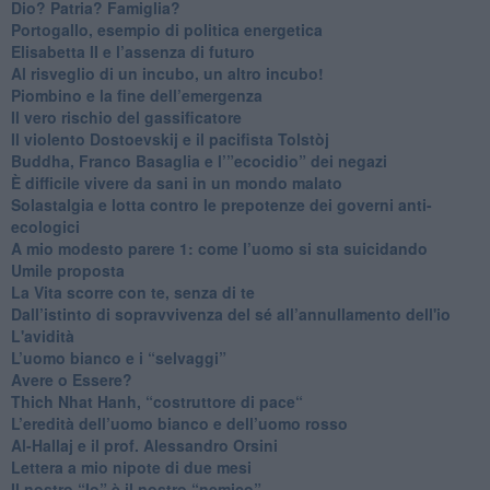
​Dio? Patria? Famiglia?
Portogallo, esempio di politica energetica
​Elisabetta II e l’assenza di futuro
Al risveglio di un incubo, un altro incubo!
​Piombino e la fine dell’emergenza
​Il vero rischio del gassificatore
​Il violento Dostoevskij e il pacifista Tolstòj
​Buddha, Franco Basaglia e l’”ecocidio” dei negazi
​È difficile vivere da sani in un mondo malato
Solastalgia e lotta contro le prepotenze dei governi anti-
ecologici
​A mio modesto parere 1: come l’uomo si sta suicidando
​Umile proposta
​La Vita scorre con te, senza di te
​Dall’istinto di sopravvivenza del sé all’annullamento dell'io
L'avidità
​L’uomo bianco e i “selvaggi”
​Avere o Essere?
​Thich Nhat Hanh, “costruttore di pace“
​L’eredità dell’uomo bianco e dell’uomo rosso
Al-Hallaj e il prof. Alessandro Orsini
​Lettera a mio nipote di due mesi
​Il nostro “Io” è il nostro “nemico”