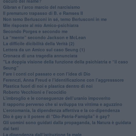
oscuro del reame?
​Gibran e l’arco marcio del narcisismo
​Il prematuro trapasso di B. e Ramses II
​Non temo Berlusconi in sé, temo Berlusconi in me
​Mie risposte al mio Amico-psichiatra
​Secondo Porges e secondo me
​La “mente” secondo Jackson e McLean
La difficile dicibilità della Verità (2)
​Lettera da un Amico sul caso Seung (1)
​Cronaca di una tragedia annunciata
"​La doppia visione della funzione della psichiatria e “il caso
Seung”
​Fare i conti col passato e con l’idea di Dio
​Ferenczi, Anna Freud e l’identificazione con l’aggresssore
Plastica fuori di noi e plastica dentro di noi
​Roberto Vecchioni e l’ecocidio
​L’imbroglio e le conseguenze dell’uranio impoverito
​Il rapporto perverso che si sviluppa tra vittima e aguzzino
L’erotomania, la dipendenza affettiva e la co-dipendenza
​Dio è gay o il potere di “Dio-Patria-Famiglia” è gay?
​Gli uomini sono guidati dalla propaganda, la Natura è guidata
dai fatti
La dipendenza dall’istituzione fa male