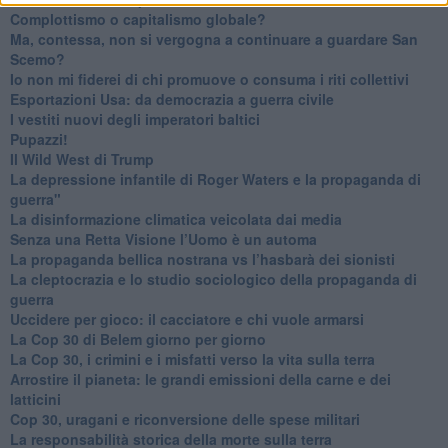
​Complottismo o capitalismo globale?
​Ma, contessa, non si vergogna a continuare a guardare San
Scemo?
​Io non mi fiderei di chi promuove o consuma i riti collettivi
Esportazioni Usa: da democrazia a guerra civile
​I vestiti nuovi degli imperatori baltici
​Pupazzi!
​Il Wild West di Trump
​La depressione infantile di Roger Waters e la propaganda di
guerra"
​La disinformazione climatica veicolata dai media
Senza una Retta Visione l’Uomo è un automa
​La propaganda bellica nostrana vs l’hasbarà dei sionisti
​La cleptocrazia e lo studio sociologico della propaganda di
guerra
​Uccidere per gioco: il cacciatore e chi vuole armarsi
​La Cop 30 di Belem giorno per giorno
La Cop 30, i crimini e i misfatti verso la vita sulla terra
Arrostire il pianeta: le grandi emissioni della carne e dei
latticini
​Cop 30, uragani e riconversione delle spese militari
La responsabilità storica della morte sulla terra