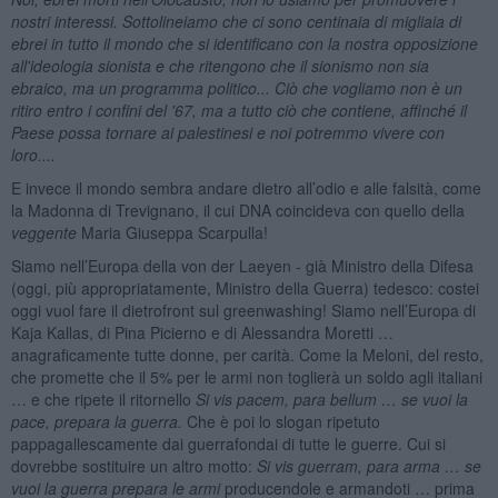
nostri interessi. Sottolineiamo che ci sono centinaia di migliaia di
ebrei in tutto il mondo che si identificano con la nostra opposizione
all'ideologia sionista e che ritengono che il sionismo non sia
ebraico, ma un programma politico... Ciò che vogliamo non è un
ritiro entro i confini del '67, ma a tutto ciò che contiene, affinché il
Paese possa tornare ai palestinesi e noi potremmo vivere con
loro....
E invece il mondo sembra andare dietro all’odio e alle falsità, come
la Madonna di Trevignano, il cui DNA coincideva con quello della
veggente
Maria Giuseppa Scarpulla!
Siamo nell’Europa della von der Laeyen - già Ministro della Difesa
(oggi, più appropriatamente, Ministro della Guerra) tedesco: costei
oggi vuol fare il dietrofront sul greenwashing! Siamo nell’Europa di
Kaja Kallas, di Pina Picierno e di Alessandra Moretti …
anagraficamente tutte donne, per carità. Come la Meloni, del resto,
che promette che il 5% per le armi non toglierà un soldo agli italiani
… e che ripete il ritornello
Si vis pacem, para bellum … se vuoi la
pace, prepara la guerra.
Che è poi lo slogan ripetuto
pappagallescamente dai guerrafondai di tutte le guerre. Cui si
dovrebbe sostituire un altro motto:
Si vis guerram, para arma … se
vuoi la guerra prepara le armi
producendole e armandoti … prima