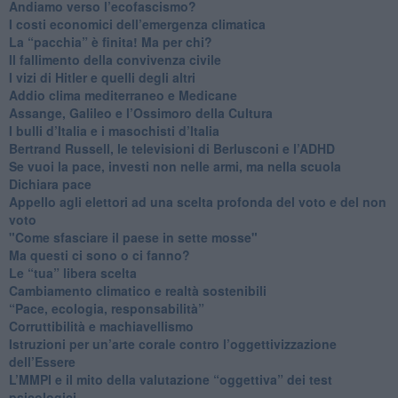
Andiamo verso l’ecofascismo?
I costi economici dell’emergenza climatica
​La “pacchia” è finita! Ma per chi?
​Il fallimento della convivenza civile
​I vizi di Hitler e quelli degli altri
Addio clima mediterraneo e Medicane
​Assange, Galileo e l’Ossimoro della Cultura
​I bulli d’Italia e i masochisti d’Italia
​Bertrand Russell, le televisioni di Berlusconi e l’ADHD
​Se vuoi la pace, investi non nelle armi, ma nella scuola
​Dichiara pace
​Appello agli elettori ad una scelta profonda del voto e del non
voto
"Come sfasciare il paese in sette mosse"
​Ma questi ci sono o ci fanno?
​Le “tua” libera scelta
Cambiamento climatico e realtà sostenibili
“Pace, ecologia, responsabilità”
​Corruttibilità e machiavellismo
Istruzioni per un’arte corale contro l’oggettivizzazione
dell’Essere
​L’MMPI e il mito della valutazione “oggettiva” dei test
psicologici