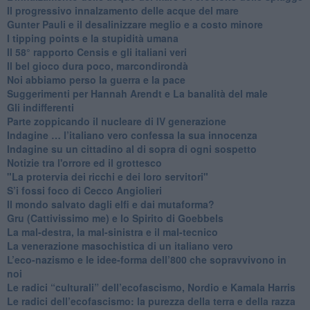
​Il progressivo innalzamento delle acque del mare
​Gunter Pauli e il desalinizzare meglio e a costo minore
I tipping points e la stupidità umana
​Il 58° rapporto Censis e gli italiani veri
​Il bel gioco dura poco, marcondirondà
Noi abbiamo perso la guerra e la pace
Suggerimenti per Hannah Arendt e La banalità del male
​Gli indifferenti
Parte zoppicando il nucleare di IV generazione
​Indagine … l’italiano vero confessa la sua innocenza
Indagine su un cittadino al di sopra di ogni sospetto
Notizie tra l'orrore ed il grottesco
"La protervia dei ricchi e dei loro servitori"
S’i fossi foco di Cecco Angiolieri
​Il mondo salvato dagli elfi e dai mutaforma?
Gru (Cattivissimo me) e lo Spirito di Goebbels
​La mal-destra, la mal-sinistra e il mal-tecnico
​La venerazione masochistica di un italiano vero
​L’eco-nazismo e le idee-forma dell’800 che sopravvivono in
noi
​Le radici “culturali” dell’ecofascismo, Nordio e Kamala Harris
Le radici dell’ecofascismo: la purezza della terra e della razza