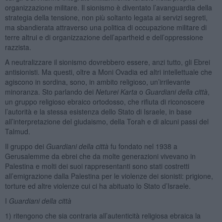
organizzazione militare. Il sionismo è diventato l’avanguardia della
strategia della tensione, non più soltanto legata ai servizi segreti,
ma sbandierata attraverso una politica di occupazione militare di
terre altrui e di organizzazione dell’apartheid e dell’oppressione
razzista.
A neutralizzare il sionismo dovrebbero essere, anzi tutto, gli Ebrei
antisionisti. Ma questi, oltre a Moni Ovadia ed altri intellettuale che
agiscono in sordina, sono, in ambito religioso, un’irrilevante
minoranza. Sto parlando dei
Neturei Karta
o
Guardiani della città
,
un gruppo religioso ebraico ortodosso, che rifiuta di riconoscere
l’autorità e la stessa esistenza dello Stato di Israele, in base
all’interpretazione del giudaismo, della Torah e di alcuni passi del
Talmud.
Il gruppo dei
Guardiani della città
fu fondato nel 1938 a
Gerusalemme da ebrei che da molte generazioni vivevano in
Palestina e molti dei suoi rappresentanti sono stati costretti
all’emigrazione dalla Palestina per le violenze dei sionisti: prigione,
torture ed altre violenze cui ci ha abituato lo Stato d’Israele.
I
Guardiani della città
1) ritengono che sia contraria all’autenticità religiosa ebraica la