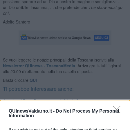
possiamo sperare ad un Dio a nostra immagine e somiglianza …
un Dio orribile, insomma, … che pretende che
The show must go
on!
.
Adolfo Santoro
Se vuoi leggere le notizie principali della Toscana iscriviti alla
Newsletter QUInews - ToscanaMedia.
Arriva gratis tutti i giorni
alle 20:00 direttamente nella tua casella di posta.
Basta cliccare
QUI
Ti potrebbe interessare anche:
Articoli dal Blog “Disincantato” di Adolfo Santoro
​Un esempio di civismo
QUInewsValdarno.it -
Do Not Process My Personal
​Linee guida per organizzare il civismo della complessità
Information
​Il ripristino della natura secondo la legge e l’impegno dei
Cittadini
If you wish to opt-out of the sale, sharing to third parties, or