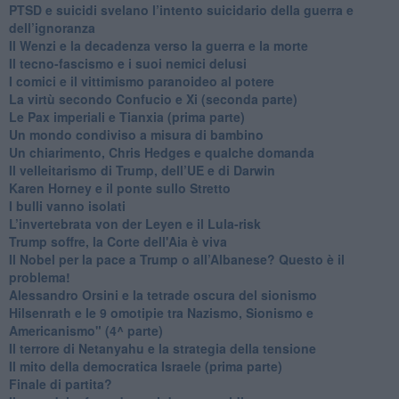
PTSD e suicidi svelano l’intento suicidario della guerra e
dell’ignoranza
Il Wenzi e la decadenza verso la guerra e la morte
​Il tecno-fascismo e i suoi nemici delusi
​I comici e il vittimismo paranoideo al potere
​La virtù secondo Confucio e Xi (seconda parte)
Le Pax imperiali e Tianxia (prima parte)
Un mondo condiviso a misura di bambino
​Un chiarimento, Chris Hedges e qualche domanda
Il velleitarismo di Trump, dell’UE e di Darwin
​Karen Horney e il ponte sullo Stretto
​I bulli vanno isolati
L’invertebrata von der Leyen e il Lula-risk
Trump soffre, la Corte dell'Aia è viva
​Il Nobel per la pace a Trump o all’Albanese? Questo è il
problema!
​Alessandro Orsini e la tetrade oscura del sionismo
​Hilsenrath e le 9 omotipie tra Nazismo, Sionismo e
Americanismo" (4^ parte)
​Il terrore di Netanyahu e la strategia della tensione
Il mito della democratica Israele (prima parte)
​Finale di partita?