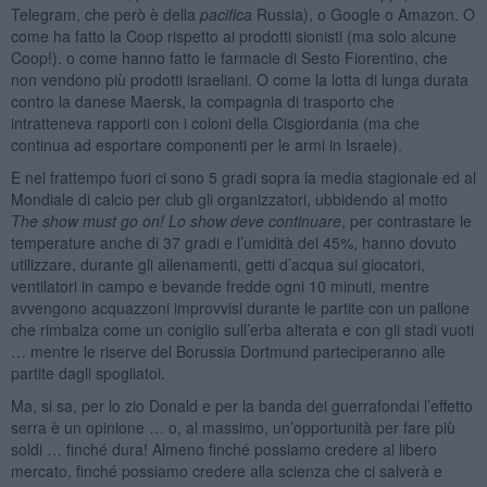
Telegram, che però è della
pacifica
Russia), o Google o Amazon. O
come ha fatto la Coop rispetto ai prodotti sionisti (ma solo alcune
Coop!). o come hanno fatto le farmacie di Sesto Fiorentino, che
non vendono più prodotti israeliani. O come la lotta di lunga durata
contro la danese Maersk, la compagnia di trasporto che
intratteneva rapporti con i coloni della Cisgiordania (ma che
continua ad esportare componenti per le armi in Israele).
E nel frattempo fuori ci sono 5 gradi sopra la media stagionale ed al
Mondiale di calcio per club gli organizzatori, ubbidendo al motto
The show must go on! Lo show deve continuare
, per contrastare le
temperature anche di 37 gradi e l’umidità del 45%, hanno dovuto
utilizzare, durante gli allenamenti, getti d’acqua sui giocatori,
ventilatori in campo e bevande fredde ogni 10 minuti, mentre
avvengono acquazzoni improvvisi durante le partite con un pallone
che rimbalza come un coniglio sull’erba alterata e con gli stadi vuoti
… mentre le riserve del Borussia Dortmund parteciperanno alle
partite dagli spogliatoi.
Ma, si sa, per lo zio Donald e per la banda dei guerrafondai l’effetto
serra è un opinione … o, al massimo, un’opportunità per fare più
soldi … finché dura! Almeno finché possiamo credere al libero
mercato, finché possiamo credere alla scienza che ci salverà e