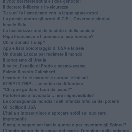
​Il voto del referendum e i due genocidi
Il decreto il-libertà e in-sicurezza
Tu vuo’ fa l’americano con la legge spara-tutto!
La poesia contro gli orrori di CISL, Governo e sionisti
Israele-Salò
​La fascistizzazione dello stato e della società
Papa Francesco e l’ipocrisia al suo funerale?
​Chi è Donald Trump?
App e lista boicottaggio di USA e Israele
​Un rituale Lakota per redimere il mondo
Il terrorismo di Ursula
​Il palco, l’anello di Frodo e scemo-scemo
Esimio filosofo Galimberti
​I mattarelli e le mattarelle europei e italiani
​STRIP IN TRIP … un video da diffondere
"Chi può guidarci fuori dal caos?"
​Portoferraio alluvionata … era imprevedibile?
Le conseguenze mondiali dell’infanzia infelice dei potenti
​Gli Scilipoti USA
L’Italia s’intestardisce a sprecare soldi sul nucleare
improbabile
È meglio pagare per fare la guerra o per inventare gli Spinrel?
​L’innalzamento delle acque del mare e l’erosione delle spiagge