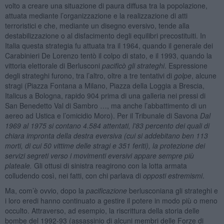
volto a creare una situazione di paura diffusa tra la popolazione,
attuata mediante l’organizzazione e la realizzazione di atti
terroristici e che, mediante un disegno eversivo, tende alla
destabilizzazione o al disfacimento degli equilibri precostituiti. In
Italia questa strategia fu attuata tra il 1964, quando il generale dei
Carabinieri De Lorenzo tentò il colpo di stato, e il 1993, quando la
vittoria elettorale di Berlusconi
pacificò gli strateghi
. Espressione
degli strateghi furono, tra l’altro, oltre a tre tentativi di
golpe
, alcune
stragi (Piazza Fontana a Milano, Piazza della Loggia a Brescia,
Italicus a Bologna, rapido 904 prima di una galleria nei pressi di
San Benedetto Val di Sambro …, ma anche l’abbattimento di un
aereo ad Ustica e l’omicidio Moro). Per il Tribunale di Savona
Dal
1969 al 1975 si contano 4.584 attentati, l'83 percento dei quali di
chiara impronta della destra eversiva (cui si addebitano ben 113
morti, di cui 50 vittime delle stragi e 351 feriti), la protezione dei
servizi segreti verso i movimenti eversivi appare sempre più
plateale.
Gli ottusi di sinistra reagirono con la lotta armata
colludendo così, nei fatti, con chi parlava di
opposti estremismi
.
Ma, com’è ovvio, dopo la
pacificazione
berlusconiana gli strateghi e
i loro eredi hanno continuato a gestire il potere in modo più o meno
occulto. Attraverso, ad esempio, la riscrittura della storia delle
bombe del 1992-93 (assassinio di alcuni membri delle Forze di