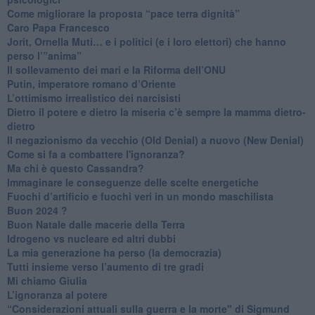
Come migliorare la proposta “pace terra dignità”
Caro Papa Francesco
​Jorit, Ornella Muti… e i politici (e i loro elettori) che hanno
perso l’”anima”
​Il sollevamento dei mari e la Riforma dell’ONU
Putin, imperatore romano d’Oriente
​L’ottimismo irrealistico dei narcisisti
​Dietro il potere e dietro la miseria c’è sempre la mamma dietro-
dietro
Il negazionismo da vecchio (Old Denial) a nuovo (New Denial)
Come si fa a combattere l'ignoranza?
Ma chi è questo Cassandra?
Immaginare le conseguenze delle scelte energetiche
​Fuochi d’artificio e fuochi veri in un mondo maschilista
Buon 2024 ?
​Buon Natale dalle macerie della Terra
​Idrogeno vs nucleare ed altri dubbi
​La mia generazione ha perso (la democrazia)
​Tutti insieme verso l’aumento di tre gradi
Mi chiamo Giulia
L’ignoranza al potere
​“Considerazioni attuali sulla guerra e la morte" di Sigmund