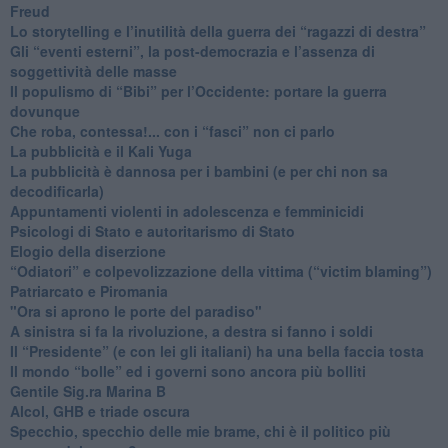
Freud
​Lo storytelling e l’inutilità della guerra dei “ragazzi di destra”
​Gli “eventi esterni”, la post-democrazia e l’assenza di
soggettività delle masse
​Il populismo di “Bibi” per l’Occidente: portare la guerra
dovunque
​Che roba, contessa!... con i “fasci” non ci parlo
La pubblicità e il Kali Yuga
​La pubblicità è dannosa per i bambini (e per chi non sa
decodificarla)
​Appuntamenti violenti in adolescenza e femminicidi
​Psicologi di Stato e autoritarismo di Stato
Elogio della diserzione
“Odiatori” e colpevolizzazione della vittima (“victim blaming”)
​Patriarcato e Piromania
"Ora si aprono le porte del paradiso"
​A sinistra si fa la rivoluzione, a destra si fanno i soldi
​Il “Presidente” (e con lei gli italiani) ha una bella faccia tosta
​Il mondo “bolle” ed i governi sono ancora più bolliti
​Gentile Sig.ra Marina B
​Alcol, GHB e triade oscura
​Specchio, specchio delle mie brame, chi è il politico più