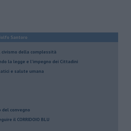
Adolfo Santoro
il civismo della complessità
ondo la legge e l’impegno dei Cittadini
matici e salute umana
o del convegno
eguire il CORRIDOIO BLU