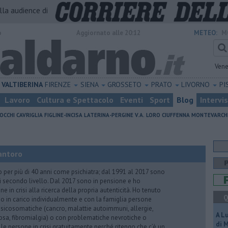
alla audience di
o
Aggiornato alle 20:12
METEO:
M
Vene
VALTIBERINA
FIRENZE
SIENA
GROSSETO
PRATO
LIVORNO
PI
Lavoro
Cultura e Spettacolo
Eventi
Sport
Blog
Intervi
OCCHI
CAVRIGLIA
FIGLINE-INCISA
LATERINA-PERGINE V.A.
LORO CIUFFENNA
MONTEVARCH
antoro
o per più di 40 anni come psichiatra; dal 1991 al 2017 sono
di secondo livello. Dal 2017 sono in pensione e ho
e in crisi alla ricerca della propria autenticità. Ho tenuto
Q
o in carico individualmente e con la famiglia persone
icosomatiche (cancro, malattie autoimmuni, allergie,
A L
iosa, fibromialgia) o con problematiche nevrotiche o
di 
 le persone in crisi gratuitamente perché ritengo che c’è un