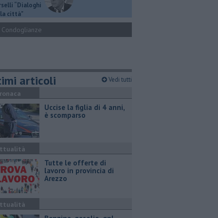
selli “Dialoghi
la città"
Condoglianze
imi articoli
Vedi tutti
ronaca
Uccise la figlia di 4 anni,
è scomparso
ttualità
​Tutte le offerte di
lavoro in provincia di
Arezzo
ttualità