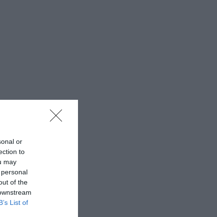
sonal or
ection to
ou may
 personal
out of the
 downstream
B’s List of