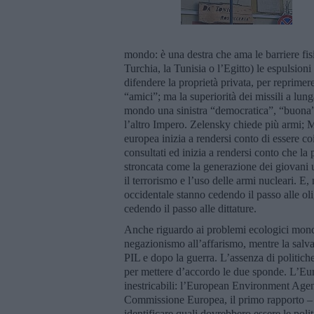
mondo: è una destra che ama le barriere fisi
Turchia, la Tunisia o l’Egitto) le espulsioni
difendere la proprietà privata, per reprimere 
“amici”; ma la superiorità dei missili a lun
mondo una sinistra “democratica”, “buona”, 
l’altro Impero. Zelensky chiede più armi; 
europea inizia a rendersi conto di essere co
consultati ed inizia a rendersi conto che la 
stroncata come la generazione dei giovani uc
il terrorismo e l’uso delle armi nucleari. 
occidentale stanno cedendo il passo alle ol
cedendo il passo alle dittature.
Anche riguardo ai problemi ecologici mondial
negazionismo all’affarismo, mentre la salvag
PIL e dopo la guerra. L’assenza di politiche
per mettere d’accordo le due sponde. L’Euro
inestricabili: l’European Environment Agenc
Commissione Europea, il primo rapporto 
identificare quali dovrebbero essere le poli