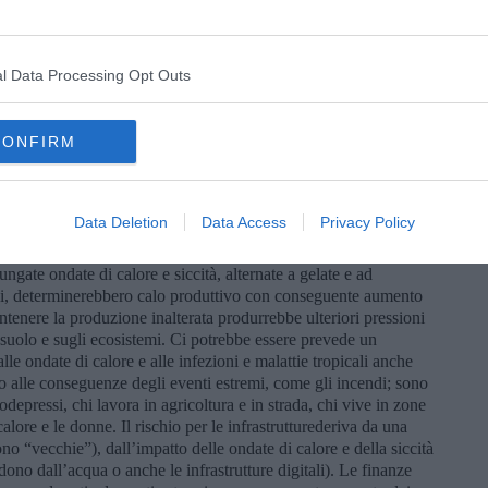
attori legati al clima (ondate di calore marine, acidificazione e
pogenici (inquinamento, pesca, attività marine); aumentano le
l Data Processing Opt Outs
scosità diminuisce;b) gli ecosistemi costali sono invece colpiti
zioni, oltre che dall’aumento del livello del mare e dal rischio di
ano la siccità, il riscaldamento, l’estremizzazione delle piogge e
CONFIRM
gli ecosistemi acquatici e le zone umide sono degradati dall’uso
cque, dalle attività industriali e dalla crisi climatica;e) la
e foreste con conseguente diminuzione della loro capacità di
Data Deletion
Data Access
Privacy Policy
 repentaglio la sicurezza alimentare entro metà secolo; nelle
ngate ondate di calore e siccità, alternate a gelate e ad
geni, determinerebbero calo produttivo con conseguente aumento
antenere la produzione inalterata produrrebbe ulteriori pressioni
ul suolo e sugli ecosistemi. Ci potrebbe essere prevede un
le ondate di calore e alle infezioni e malattie tropicali anche
o alle conseguenze degli eventi estremi, come gli incendi; sono
depressi, chi lavora in agricoltura e in strada, chi vive in zone
alore e le donne. Il rischio per le infrastrutturederiva da una
ono “vecchie”), dall’impatto delle ondate di calore e della siccità
ono dall’acqua o anche le infrastrutture digitali). Le finanze