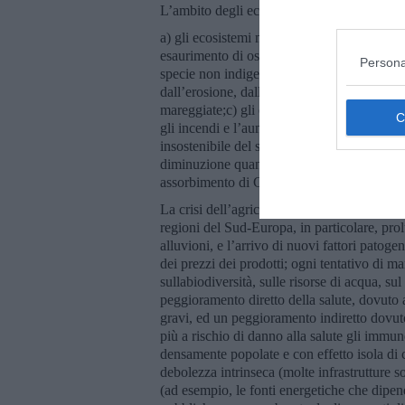
L’ambito degli ecosistemi è il più colpito:
a) gli ecosistemi marini sono minacciati da f
esaurimento di ossigeno) e da fattori antro
Persona
specie non indigene e le alghe, mentre la pe
dall’erosione, dalle alluvioni e dalle inonda
mareggiate;c) gli ecosistemi terrestri rischi
gli incendi e l’aumento di specie aliene;d) 
insostenibile del suolo e dalla gestione dell’a
diminuzione quantitativa e qualitativa dell
assorbimento di CO2.
La crisi dell’agricoltura potrebbe mettere a
regioni del Sud-Europa, in particolare, prolu
alluvioni, e l’arrivo di nuovi fattori pato
dei prezzi dei prodotti; ogni tentativo di m
sullabiodiversità, sulle risorse di acqua, s
peggioramento diretto della salute, dovuto al
gravi, ed un peggioramento indiretto dovut
più a rischio di danno alla salute gli immuno
densamente popolate e con effetto isola di c
debolezza intrinseca (molte infrastrutture s
(ad esempio, le fonti energetiche che dipend