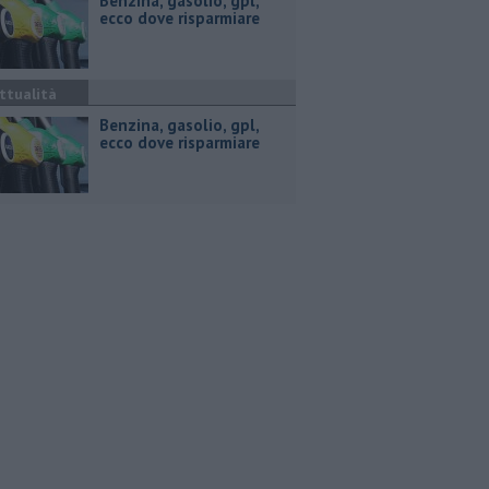
​Benzina, gasolio, gpl,
ecco dove risparmiare
ttualità
​Benzina, gasolio, gpl,
ecco dove risparmiare