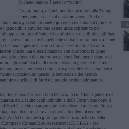
Michele Santoro è persino “facile”.
Grosso modo, c’è nel mondo una destra alla Trump
emergente, basata sul razzismo verso il Sud del
che, i muri, gli stati-cuscinetto governati da autocrati (come la
A
 e i genocidi; le armi devono essere usate soprattutto per
gli oppositori, per difendere i confini e per distribuirle agli Stati
ga gittata e nel nucleare è quello che conta. Grosso modo, c’è nel
che ama le guerre e le armi fino alla vittoria finale contro
Macron chiede una difesa finanziata con eurobond; la gente
involta in almeno due guerre senza che i Parlamenti siano stati
propria gioventù rischia di essere inviata in guerra e di essere
raini, inizia a rendersi conto che è possibile l’escalation verso
E, mentre succede tutto questo, le democrazie del mondo
igarchie e quelle al di fuori del mondo occidentale stanno
i il discorso è solo un fatto tecnico, in cui è facile passare dal
uardia della salute degli individui e della Terra viene dopo il
 efficaci fa sì che un argomento pericoloso, il nucleare, finisca
pa, in particolare, si trova coinvolta in dilemmi ecologici
y (AEA) ha in questi giorni pubblicato, su richiesta della
– l’European Climate Risk Assessment (EUCRA) – per
tiche europee più urgenti in relazione al clima. La relazione