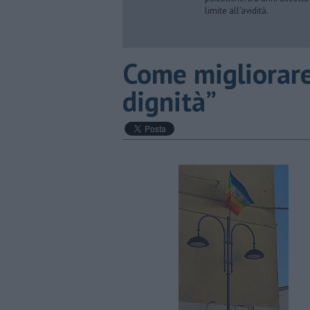
limite all’avidità.
Come migliorare
dignità”