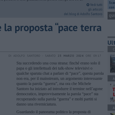
Scar
Vedi tutti
con 
gli articoli
del blog di Adolfo Santoro
QUI
 la proposta “pace terra
Ult
C
DI ADOLFO SANTORO - SABATO
23 MARZO 2024
ORE 09:17
Sta succedendo una cosa strana: finché erano solo il
papa o gli intellettuali dei talk-show televisivi o
qualche sparuta chat a parlare di “pace”, questa parola
non era, per il mainstream, un argomento interessante
A
quanto la parola “guerra”, ma ora che Michele
Santoro ha iniziato ad introdurre il termine nell’agone
democratico, improvvisamente la parola “pace” sta
recuperando sulla parola “guerra” e molti partiti si
danno una riverniciatura.
A
Guardando il panorama politico la proposta di