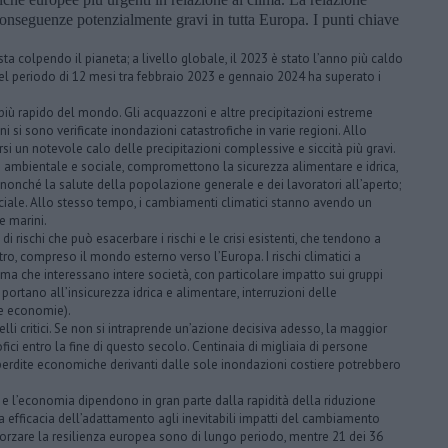
onseguenze potenzialmente gravi in tutta Europa. I punti chiave
a colpendo il pianeta; a livello globale, il 2023 è stato l’anno più caldo
el periodo di 12 mesi tra febbraio 2023 e gennaio 2024 ha superato i
 più rapido del mondo. Gli acquazzoni e altre precipitazioni estreme
 si sono verificate inondazioni catastrofiche in varie regioni. Allo
i un notevole calo delle precipitazioni complessive e siccità più gravi.
hio ambientale e sociale, compromettono la sicurezza alimentare e idrica,
 nonché la salute della popolazione generale e dei lavoratori all’aperto;
sociale. Allo stesso tempo, i cambiamenti climatici stanno avendo un
e marini.
 rischi che può esacerbare i rischi e le crisi esistenti, che tendono a
ro, compreso il mondo esterno verso l’Europa. I rischi climatici a
ema che interessano intere società, con particolare impatto sui gruppi
portano all’insicurezza idrica e alimentare, interruzioni delle
lle economie).
velli critici. Se non si intraprende un’azione decisiva adesso, la maggior
ofici entro la fine di questo secolo. Centinaia di migliaia di persone
perdite economiche derivanti dalle sole inondazioni costiere potrebbero
ne e l’economia dipendono in gran parte dalla rapidità della riduzione
da efficacia dell’adattamento agli inevitabili impatti del cambiamento
orzare la resilienza europea sono di lungo periodo, mentre 21 dei 36