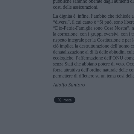
pubbliche saranno oberate dagli aumenti d
costi delle assicurazioni.
La dignità è, infine, l’ambito che richied
“diversi”, il cui canto è “Si può, sono libe
“Dio-Patria-Famiglia sono Cosa Nostra”, né
la corruzione, con i gruppi eversivi, con i t
rispetto integrale per la Costituzione e per
ciò implica la destrutturazione dell’uomo co
denatalizzazione al di là delle abitudini cult
ecologiche, l’affermazione dell’ONU come g
senza Stati che abbiano potere di veto. Occor
forza attrattiva dell’ordine naturale delle c
permettere di riflettere su un tema così deli
Adolfo Santoro