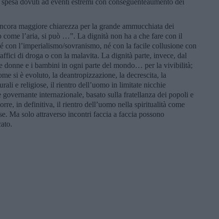
i spesa dovuti ad eventi estremi con conseguenteaumento dei
e ancora maggiore chiarezza per la grande ammucchiata dei
ro come l’aria, si può …”. La dignità non ha a che fare con il
 con l’imperialismo/sovranismo, né con la facile collusione con
raffici di droga o con la malavita. La dignità parte, invece, dal
 le donne e i bambini in ogni parte del mondo… per la vivibilità;
me si è evoluto, la deantropizzazione, la decrescita, la
urali e religiose, il rientro dell’uomo in limitate nicchie
overnante internazionale, basato sulla fratellanza dei popoli e
re, in definitiva, il rientro dell’uomo nella spiritualità come
ose. Ma solo attraverso incontri faccia a faccia possono
cato.