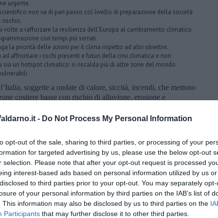
one urgente.
scientifico non va di pari passo col livello di preparazione della società
 rischio.
ni volte a rafforzare la resilienza dell'Europa al cambiamento climatico
ogrammazione con tempi più serrati.
la priorità delle azioni per il clima rispetto ad altri obiettivi.
d affrontare i rischi presenti e futuri della crisi climatica e non
sia un hotspot climatico: si riscalda più di altre zone del mondo.
vulnerabili
 l’Italia, soggette a ondate di calore, siccità, incendi, che mettono
e zone costiere basse con rischio di alluvione, erosione e
come le isole Canarie, fragili per posizione e costituzione.
ldarno.it -
Do Not Process My Personal Information
che in Europa dipendono dal turismo, dalle foreste,
montane, le regioni costiere e le isole, sia le aree urbane
i calore e delle precipitazioni estreme.
to opt-out of the sale, sharing to third parties, or processing of your per
formation for targeted advertising by us, please use the below opt-out s
schi non legati al clima, ad esempio l’inquinamento e le pratiche
r selection. Please note that after your opt-out request is processed y
 di acqua e suolo, la perdita di biodiversità, l’eutrofizzazione
eing interest-based ads based on personal information utilized by us or
disclosed to third parties prior to your opt-out. You may separately opt-
tti a cascata” del rischio climatico. Il Report raggruppa i 36
losure of your personal information by third parties on the IAB’s list of
que grandi gruppi: ecosistemi, alimenti, salute, infrastrutture,
. This information may also be disclosed by us to third parties on the
IA
Participants
that may further disclose it to other third parties.