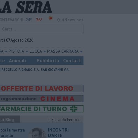
24°
36°
ONTEVARCHI
QuiNews.net
rdì
07 Agosto 2026
SA
PISTOIA
LUCCA
MASSA CARRARA
ste
Animali
Pubblicità
Contatti
I
REGGELLO
RIGNANO S.A.
SAN GIOVANNI V.A.
ui Blog
di Riccardo Ferrucci
INCONTRI
ucca la mostra
D'ARTE
Marcello