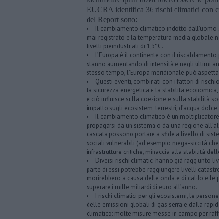
EUCRA identifica 36 rischi climatici con c
del Report sono:
Il cambiamento climatico indotto dall’uomo st
mai registrato e la temperatura media globale n
livelli preindustriali di 1,5°C.
L’Europa è il continente con il riscaldamento
stanno aumentando di intensità e negli ultimi anni
stesso tempo, l’Europa meridionale può aspettars
Questi eventi, combinati con i fattori di risc
la sicurezza energetica e la stabilità economica,
e ciò influisce sulla coesione e sulla stabilità 
impatto sugli ecosistemi terrestri, d’acqua dolce 
Il cambiamento climatico è un moltiplicatore di
propagarsi da un sistema o da una regione all’alt
cascata possono portare a sfide a livello di sist
sociali vulnerabili (ad esempio mega-siccità che 
infrastrutture critiche, minaccia alla stabilità de
Diversi rischi climatici hanno già raggiunto li
parte di essi potrebbe raggiungere livelli catastr
morirebbero a causa delle ondate di caldo e le 
superare i mille miliardi di euro all’anno.
I rischi climatici per gli ecosistemi, le perso
delle emissioni globali di gas serra e dalla rapi
climatico: molte misure messe in campo per raff