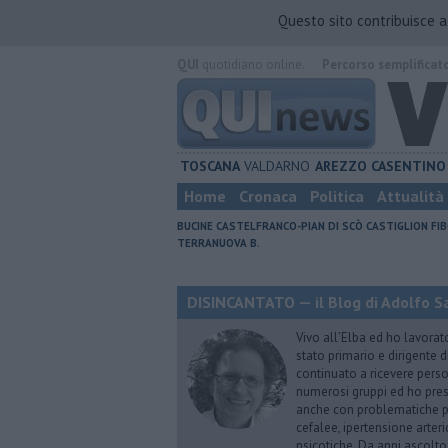
Questo sito contribuisce 
QUI
quotidiano online.
Percorso semplificat
TOSCANA
VALDARNO
AREZZO
CASENTINO
Home
Cronaca
Politica
Attualità
BUCINE
CASTELFRANCO-PIAN DI SCÒ
CASTIGLION FIB
TERRANUOVA B.
DISINCANTATO — il Blog di Adolfo S
Vivo all’Elba ed ho lavorat
stato primario e dirigente 
continuato a ricevere person
numerosi gruppi ed ho pres
anche con problematiche ps
cefalee, ipertensione arter
psicotiche. Da anni ascolto