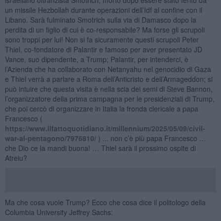
un missile Hezbollah durante operazioni dell’Idf al confine con il
Libano. Sarà fulminato Smotrich sulla via di Damasco dopo la
perdita di un figlio di cui è co-responsabile? Ma forse gli scrupoli
sono troppi per lui! Non si fa sicuramente questi scrupoli Peter
Thiel, co-fondatore di Palantir e famoso per aver presentato JD
Vance, suo dipendente, a Trump; Palantir, per intenderci, è
l’Azienda che ha collaborato con Netanyahu nel genocidio di Gaza
e Thiel verrà a parlare a Roma dell’Anticristo e dell’Armageddon; si
può intuire che questa visita è nella scia dei semi di Steve Bannon,
l’organizzatore della prima campagna per le presidenziali di Trump,
che poi cercò di organizzare in Italia la fronda clericale a papa
Francesco (
https://www.ilfattoquotidiano.it/millennium/2025/05/09/civil-
war-al-pentagono/7976810/
) ... non c’è più papa Francesco …
che Dio ce la mandi buona! … Thiel sarà il prossimo ospite di
Atreiu?
Ma che cosa vuole Trump? Ecco che cosa dice il politologo della
Columbia University Jeffrey Sachs: