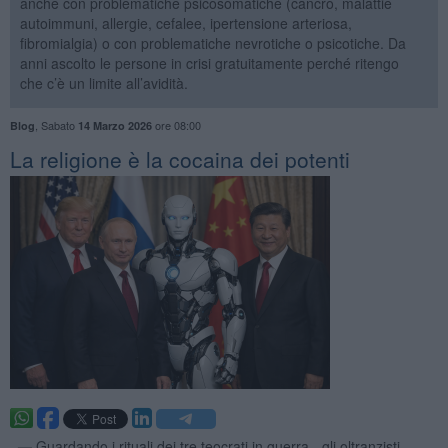
anche con problematiche psicosomatiche (cancro, malattie
autoimmuni, allergie, cefalee, ipertensione arteriosa,
fibromialgia) o con problematiche nevrotiche o psicotiche. Da
anni ascolto le persone in crisi gratuitamente perché ritengo
che c’è un limite all’avidità.
,
Sabato
ore 08:00
Blog
14 Marzo 2026
La religione è la cocaina dei potenti
. —
Guardando i rituali dei tre teocrati in guerra - gli oltranzisti