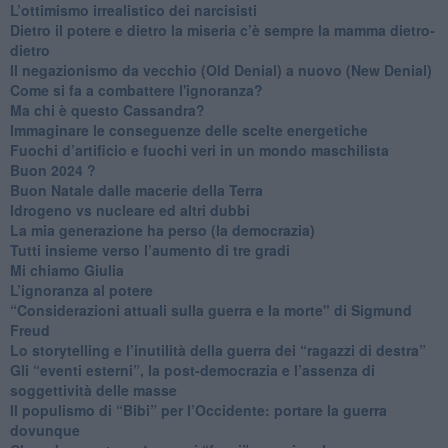
​L’ottimismo irrealistico dei narcisisti
​Dietro il potere e dietro la miseria c’è sempre la mamma dietro-
dietro
Il negazionismo da vecchio (Old Denial) a nuovo (New Denial)
Come si fa a combattere l'ignoranza?
Ma chi è questo Cassandra?
Immaginare le conseguenze delle scelte energetiche
​Fuochi d’artificio e fuochi veri in un mondo maschilista
Buon 2024 ?
​Buon Natale dalle macerie della Terra
​Idrogeno vs nucleare ed altri dubbi
​La mia generazione ha perso (la democrazia)
​Tutti insieme verso l’aumento di tre gradi
Mi chiamo Giulia
L’ignoranza al potere
​“Considerazioni attuali sulla guerra e la morte" di Sigmund
Freud
​Lo storytelling e l’inutilità della guerra dei “ragazzi di destra”
​Gli “eventi esterni”, la post-democrazia e l’assenza di
soggettività delle masse
​Il populismo di “Bibi” per l’Occidente: portare la guerra
dovunque