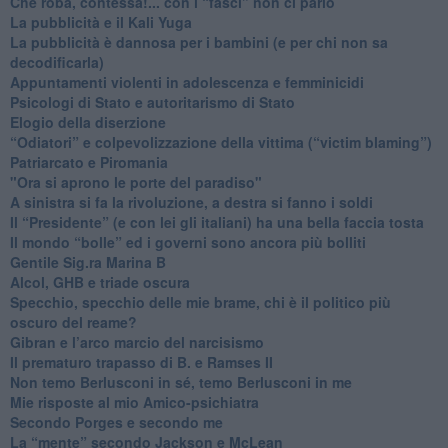
​Che roba, contessa!... con i “fasci” non ci parlo
La pubblicità e il Kali Yuga
​La pubblicità è dannosa per i bambini (e per chi non sa
decodificarla)
​Appuntamenti violenti in adolescenza e femminicidi
​Psicologi di Stato e autoritarismo di Stato
Elogio della diserzione
“Odiatori” e colpevolizzazione della vittima (“victim blaming”)
​Patriarcato e Piromania
"Ora si aprono le porte del paradiso"
​A sinistra si fa la rivoluzione, a destra si fanno i soldi
​Il “Presidente” (e con lei gli italiani) ha una bella faccia tosta
​Il mondo “bolle” ed i governi sono ancora più bolliti
​Gentile Sig.ra Marina B
​Alcol, GHB e triade oscura
​Specchio, specchio delle mie brame, chi è il politico più
oscuro del reame?
​Gibran e l’arco marcio del narcisismo
​Il prematuro trapasso di B. e Ramses II
​Non temo Berlusconi in sé, temo Berlusconi in me
​Mie risposte al mio Amico-psichiatra
​Secondo Porges e secondo me
​La “mente” secondo Jackson e McLean