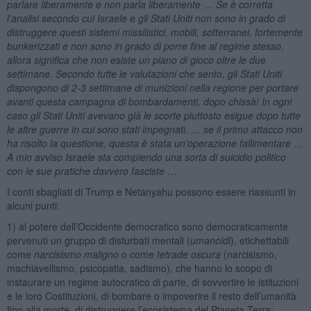
parlare liberamente e non parla liberamente … Se è corretta
l’analisi secondo cui Israele e gli Stati Uniti non sono in grado di
distruggere questi sistemi missilistici, mobili, sotterranei, fortemente
bunkerizzati e non sono in grado di porre fine al regime stesso,
allora significa che non esiste un piano di gioco oltre le due
settimane. Secondo tutte le valutazioni che sento, gli Stati Uniti
dispongono di 2-3 settimane di munizioni nella regione per portare
avanti questa campagna di bombardamenti, dopo chissà! In ogni
caso gli Stati Uniti avevano già le scorte piuttosto esigue dopo tutte
le altre guerre in cui sono stati impegnati. … se il primo attacco non
ha risolto la questione, questa è stata un’operazione fallimentare …
A mio avviso Israele sta compiendo una sorta di suicidio politico
con le sue pratiche davvero fasciste …
I conti sbagliati di Trump e Netanyahu possono essere riassunti in
alcuni punti:
1) al potere dell’Occidente democratico sono democraticamente
pervenuti un gruppo di disturbati mentali (
umanoidi
), etichettabili
come
narcisismo maligno
o come
tetrade oscura
(narcisismo,
machiavellismo, psicopatia, sadismo), che hanno lo scopo di
instaurare un regime autocratico di parte, di sovvertire le istituzioni
e le loro Costituzioni, di bombare o impoverire il resto dell’umanità
fino alla morte, di distruggere l’ecosistema del Pianeta Terra;