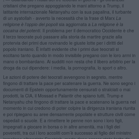
cristiani che pregano appoggiando le mani attorno a Trump, il
latitante internazionale Netanyahu con la sua papalina, il turbante
di un ayatollah - avverto la necessità che la frase di Marx
La
religione è l’oppio dei popoli
sia aggiornata a
La religione è la
cocaina dei potenti.
Il problema per il democratico Occidente è che
il terzo teocrate può passare alla storia da martire grazie alla
protervia dei primi due rovinando le giuste lotte per i diritti del
popolo iraniano. È infatti evidente che i primi due teocrati si
eccitano tanto quando in modo invisibile pregano con le loro armi in
mano o bombardano. Ai sudditi non resta che il libero arbitrio per la
droga da cui dipendere: i media, la pornografia, lo sport o altro.
Le azioni di potere dei teocrati avvengono in segreto, mentre
fingono di trattare la pace per scatenare la guerra. Ne sono segno i
documenti di Epstein opportunamente censurati o stralciati o mai
prodotti, la CIA, il Mossad e Palantir che spiano tutti, Trump e
Netanyahu che fingono di trattare la pace e scatenano la guerra nel
momento in cui credono di poter colpire la dirigenza iraniana riunita
e poi ripiegano su aree densamente popolate e strutture civili come
ospedali o scuole. E a rimettere le penne non sono i loro figli,
impegnati a giocare in borsa o in altre amenità, ma i figli dei
poveretti, tra cui i loro accoliti com’è successo al figlio del ministro
israeliano oltranzista Smotrich, morto dopo essere stato ferito da