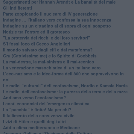
Suggerimenti per Hannah Arendt e La banalità del male
​Gli indifferenti
Parte zoppicando il nucleare di IV generazione
​Indagine … l’italiano vero confessa la sua innocenza
Indagine su un cittadino al di sopra di ogni sospetto
Notizie tra l'orrore ed il grottesco
"La protervia dei ricchi e dei loro servitori"
S’i fossi foco di Cecco Angiolieri
​Il mondo salvato dagli elfi e dai mutaforma?
Gru (Cattivissimo me) e lo Spirito di Goebbels
​La mal-destra, la mal-sinistra e il mal-tecnico
​La venerazione masochistica di un italiano vero
​L’eco-nazismo e le idee-forma dell’800 che sopravvivono in
noi
​Le radici “culturali” dell’ecofascismo, Nordio e Kamala Harris
Le radici dell’ecofascismo: la purezza della terra e della razza
Andiamo verso l’ecofascismo?
I costi economici dell’emergenza climatica
​La “pacchia” è finita! Ma per chi?
​Il fallimento della convivenza civile
​I vizi di Hitler e quelli degli altri
Addio clima mediterraneo e Medicane
​Assange, Galileo e l’Ossimoro della Cultura