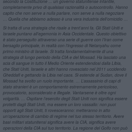
secondo la Costituzione ... un governo statunitense infantile,
completamente privo di qualsiasi razionalità o autocontrollo. Hanno
capito che non serve a nulla parlare, non serve a nulla negoziare
… Quella che abbiamo adesso è una vera industria dell’omicidio …
Si tratta di una strategia che risale a trent’anni fa. Gli Stati Uniti e
Israele puntano all’egemonia in Asia Occidentale. Questo obiettivo
è stato perseguito attraverso una serie di guerre con l’Iran come
bersaglio principale, in realtà con l’ingresso di Netanyahu come
primo ministro di Israele. Si tratta fondamentalmente di una
strategia di lungo periodo della CIA e del Mossad. Ha lasciato una
scia di sangue in tutto il Medio Oriente estendendosi dalla Libia,
che Stati Uniti, Israele e altri hanno rovesciato nel 2011 uccidendo
Gheddafi e gettando la Libia nel caos. Si estende al Sudan, dove il
Mossad ha svolto un ruolo importante. … L’assassinio di capi di
stato stranieri è un comportamento estremamente pericoloso,
provocatorio, sconsiderato e illegale. Vantarsene è oltre ogni
volgarità. … Ospitare l’esercito degli Stati Uniti non significa essere
protetti dagli Stati Uniti, ma essere un loro vassallo: non puoi
opporti agli Stati Uniti, ti rovesceranno: metteranno in atto
un’operazione di cambio di regime nel tuo stesso territorio. Avere
basi militari statunitensi significa avere la CIA, significa avere
operazioni della CIA sul tuo territorio. La regione del Golfo non può