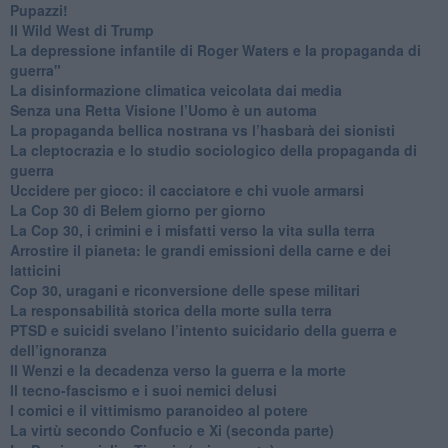
​Pupazzi!
​Il Wild West di Trump
​La depressione infantile di Roger Waters e la propaganda di
guerra"
​La disinformazione climatica veicolata dai media
Senza una Retta Visione l’Uomo è un automa
​La propaganda bellica nostrana vs l’hasbarà dei sionisti
​La cleptocrazia e lo studio sociologico della propaganda di
guerra
​Uccidere per gioco: il cacciatore e chi vuole armarsi
​La Cop 30 di Belem giorno per giorno
La Cop 30, i crimini e i misfatti verso la vita sulla terra
Arrostire il pianeta: le grandi emissioni della carne e dei
latticini
​Cop 30, uragani e riconversione delle spese militari
La responsabilità storica della morte sulla terra
PTSD e suicidi svelano l’intento suicidario della guerra e
dell’ignoranza
Il Wenzi e la decadenza verso la guerra e la morte
​Il tecno-fascismo e i suoi nemici delusi
​I comici e il vittimismo paranoideo al potere
​La virtù secondo Confucio e Xi (seconda parte)