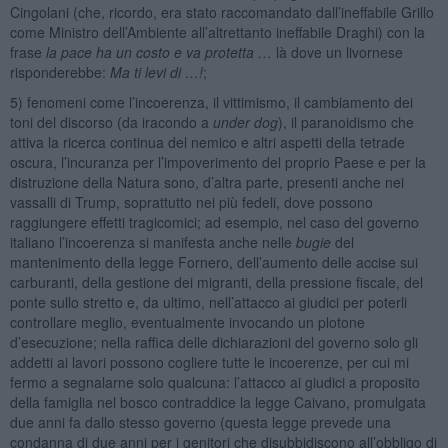
Cingolani (che, ricordo, era stato raccomandato dall’ineffabile Grillo
come Ministro dell’Ambiente all’altrettanto ineffabile Draghi) con la
frase
la pace ha un costo e va protetta …
là dove un livornese
risponderebbe:
Ma ti levi di …!
;
5) fenomeni come l’incoerenza, il vittimismo, il cambiamento dei
toni del discorso (da iracondo a
under dog
), il paranoidismo che
attiva la ricerca continua del nemico e altri aspetti della tetrade
oscura, l’incuranza per l’impoverimento del proprio Paese e per la
distruzione della Natura sono, d’altra parte, presenti anche nei
vassalli di Trump, soprattutto nei più fedeli, dove possono
raggiungere effetti tragicomici; ad esempio, nel caso del governo
italiano l’incoerenza si manifesta anche nelle
bugie
del
mantenimento della legge Fornero, dell’aumento delle accise sui
carburanti, della gestione dei migranti, della pressione fiscale, del
ponte sullo stretto e, da ultimo, nell’attacco ai giudici per poterli
controllare meglio, eventualmente invocando un plotone
d’esecuzione; nella raffica delle dichiarazioni del governo solo gli
addetti ai lavori possono cogliere tutte le incoerenze, per cui mi
fermo a segnalarne solo qualcuna: l’attacco ai giudici a proposito
della famiglia nel bosco contraddice la legge Caivano, promulgata
due anni fa dallo stesso governo (questa legge prevede una
condanna di due anni per i genitori che disubbidiscono all’obbligo di