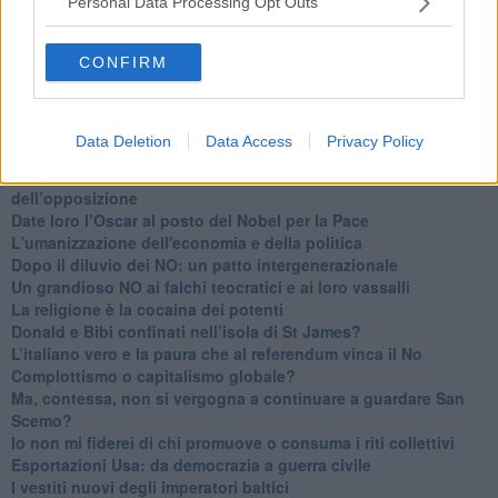
Personal Data Processing Opt Outs
​Il cronoprogramma ottimale verso il full electric sui traghetti
​I costi dell’adeguamento al cold ironing
CONFIRM
Alcune domande da esordiente agli esperti che decidono le
sorti dell’Elba
Verso il full electric a gestione pubblica dei traghetti​
​La Scienza dei Cittadini e i Cittadini per l’Aria
Data Deletion
Data Access
Privacy Policy
Trump e le sue guerre contro i deboli e contro la terra
​Le furbate elettorali della Meloni e la testardaggine
dell’opposizione
​Date loro l’Oscar al posto del Nobel per la Pace
L'umanizzazione dell'economia e della politica
​Dopo il diluvio dei NO: un patto intergenerazionale
​Un grandioso NO ai falchi teocratici e ai loro vassalli
La religione è la cocaina dei potenti
Donald e Bibi confinati nell’isola di St James?
L’italiano vero e la paura che al referendum vinca il No
​Complottismo o capitalismo globale?
​Ma, contessa, non si vergogna a continuare a guardare San
Scemo?
​Io non mi fiderei di chi promuove o consuma i riti collettivi
Esportazioni Usa: da democrazia a guerra civile
​I vestiti nuovi degli imperatori baltici