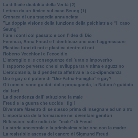
La difficile dicibilità della Verità (2)
​Lettera da un Amico sul caso Seung (1)
​Cronaca di una tragedia annunciata
"​La doppia visione della funzione della psichiatria e “il caso
Seung”
​Fare i conti col passato e con l’idea di Dio
​Ferenczi, Anna Freud e l’identificazione con l’aggresssore
Plastica fuori di noi e plastica dentro di noi
​Roberto Vecchioni e l’ecocidio
​L’imbroglio e le conseguenze dell’uranio impoverito
​Il rapporto perverso che si sviluppa tra vittima e aguzzino
L’erotomania, la dipendenza affettiva e la co-dipendenza
​Dio è gay o il potere di “Dio-Patria-Famiglia” è gay?
​Gli uomini sono guidati dalla propaganda, la Natura è guidata
dai fatti
La dipendenza dall’istituzione fa male
​Freud e la guerra che uccide i figli
​Diventare Maestro di se stesso prima di insegnare ad un altro
L’importanza della formazione nel diventare genitori
Riflessioni sulle radici del “male” di Freud
​La storia ancestrale e la primissima relazione con la madre
​La resistibile ascesa del cancro di Sigmund Freud