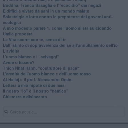
​Buddha, Franco Basaglia e l’”ecocidio” dei negazi
​È difficile vivere da sani in un mondo malato
Solastalgia e lotta contro le prepotenze dei governi anti-
ecologici
​A mio modesto parere 1: come l’uomo si sta suicidando
​Umile proposta
​La Vita scorre con te, senza di te
​Dall’istinto di sopravvivenza del sé all’annullamento dell'io
L'avidità
​L’uomo bianco e i “selvaggi”
​Avere o Essere?
​Thich Nhat Hanh, “costruttore di pace“
​L’eredità dell’uomo bianco e dell’uomo rosso
Al-Hallaj e il prof. Alessandro Orsini
​Lettera a mio nipote di due mesi
​Il nostro “Io” è il nostro “nemico”
​Chiarezza e disincanto