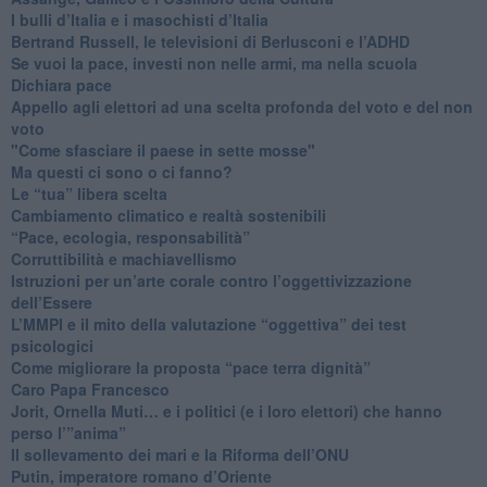
​I bulli d’Italia e i masochisti d’Italia
​Bertrand Russell, le televisioni di Berlusconi e l’ADHD
​Se vuoi la pace, investi non nelle armi, ma nella scuola
​Dichiara pace
​Appello agli elettori ad una scelta profonda del voto e del non
voto
"Come sfasciare il paese in sette mosse"
​Ma questi ci sono o ci fanno?
​Le “tua” libera scelta
Cambiamento climatico e realtà sostenibili
“Pace, ecologia, responsabilità”
​Corruttibilità e machiavellismo
Istruzioni per un’arte corale contro l’oggettivizzazione
dell’Essere
​L’MMPI e il mito della valutazione “oggettiva” dei test
psicologici
Come migliorare la proposta “pace terra dignità”
Caro Papa Francesco
​Jorit, Ornella Muti… e i politici (e i loro elettori) che hanno
perso l’”anima”
​Il sollevamento dei mari e la Riforma dell’ONU
Putin, imperatore romano d’Oriente