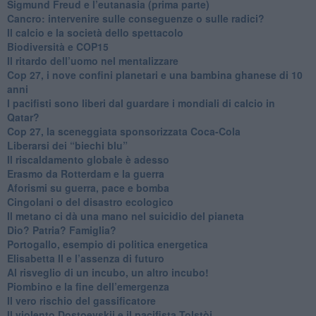
Sigmund Freud e l’eutanasia (prima parte)
Cancro: intervenire sulle conseguenze o sulle radici?
​Il calcio e la società dello spettacolo
Biodiversità e COP15
​Il ritardo dell’uomo nel mentalizzare
​Cop 27, i nove confini planetari e una bambina ghanese di 10
anni
​I pacifisti sono liberi dal guardare i mondiali di calcio in
Qatar?
​Cop 27, la sceneggiata sponsorizzata Coca-Cola
​Liberarsi dei “biechi blu”
Il riscaldamento globale è adesso
​Erasmo da Rotterdam e la guerra
​Aforismi su guerra, pace e bomba
Cingolani o del disastro ecologico
​Il metano ci dà una mano nel suicidio del pianeta
​Dio? Patria? Famiglia?
Portogallo, esempio di politica energetica
​Elisabetta II e l’assenza di futuro
Al risveglio di un incubo, un altro incubo!
​Piombino e la fine dell’emergenza
​Il vero rischio del gassificatore
​Il violento Dostoevskij e il pacifista Tolstòj