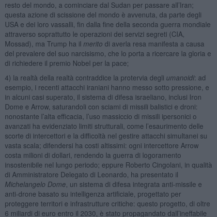
resto del mondo, a cominciare dal Sudan per passare all’Iran;
questa azione di scissione del mondo è avvenuta, da parte degli
USA e dei loro vassalli, fin dalla fine della seconda guerra mondiale
attraverso soprattutto le operazioni dei servizi segreti (CIA,
Mossad), ma Trump ha il
merito
di averla resa manifesta a causa
del prevalere del suo narcisismo, che lo porta a ricercare la gloria e
di richiedere il premio Nobel per la pace;
4) la realtà della realtà contraddice la protervia degli
umanoidi
: ad
esempio, i recenti attacchi iraniani hanno messo sotto pressione, e
in alcuni casi superato, il sistema di difesa israeliano, inclusi Iron
Dome e Arrow, saturandoli con sciami di missili balistici e droni:
nonostante l’alta efficacia, l’uso massiccio di missili ipersonici o
avanzati ha evidenziato limiti strutturali, come l’esaurimento delle
scorte di intercettori e la difficoltà nel gestire attacchi simultanei su
vasta scala; difendersi ha costi altissimi: ogni intercettore Arrow
costa milioni di dollari, rendendo la guerra di logoramento
insostenibile nel lungo periodo; eppure Roberto Cingolani, in qualità
di Amministratore Delegato di Leonardo, ha presentato il
Michelangelo Dome
, un sistema di difesa integrata anti-missile e
anti-drone basato su intelligenza artificiale, progettato per
proteggere territori e infrastrutture critiche: questo progetto, di oltre
6 miliardi di euro entro il 2030, è stato propagandato dall’ineffabile