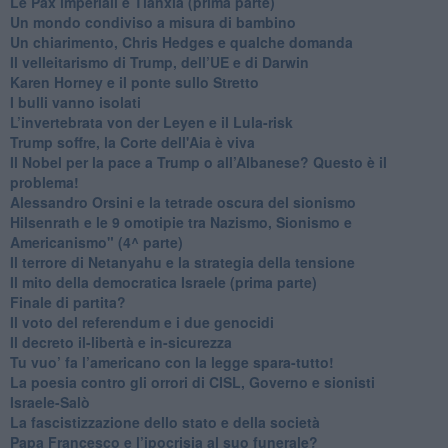
Le Pax imperiali e Tianxia (prima parte)
Un mondo condiviso a misura di bambino
​Un chiarimento, Chris Hedges e qualche domanda
Il velleitarismo di Trump, dell’UE e di Darwin
​Karen Horney e il ponte sullo Stretto
​I bulli vanno isolati
L’invertebrata von der Leyen e il Lula-risk
Trump soffre, la Corte dell'Aia è viva
​Il Nobel per la pace a Trump o all’Albanese? Questo è il
problema!
​Alessandro Orsini e la tetrade oscura del sionismo
​Hilsenrath e le 9 omotipie tra Nazismo, Sionismo e
Americanismo" (4^ parte)
​Il terrore di Netanyahu e la strategia della tensione
Il mito della democratica Israele (prima parte)
​Finale di partita?
​Il voto del referendum e i due genocidi
Il decreto il-libertà e in-sicurezza
Tu vuo’ fa l’americano con la legge spara-tutto!
La poesia contro gli orrori di CISL, Governo e sionisti
Israele-Salò
​La fascistizzazione dello stato e della società
Papa Francesco e l’ipocrisia al suo funerale?