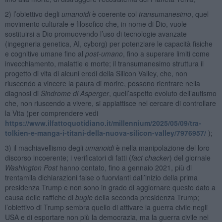
2) l’obiettivo degli
umanoidi
è coerente col
transumanesimo
, quel
movimento culturale e filosofico che, in nome di Dio, vuole
sostituirsi a Dio promuovendo l’uso di tecnologie avanzate
(ingegneria genetica, AI, cyborg) per potenziare le capacità fisiche
e cognitive umane fino al
post-umano
, fino a superare limiti come
invecchiamento, malattie e morte; il transumanesimo struttura il
progetto di vita di alcuni eredi della Silicon Valley, che, non
riuscendo a vincere la paura di morire, possono rientrare nella
diagnosi di
Sindrome di Asperger
, quell’aspetto evoluto dell’autismo
che, non riuscendo a vivere, si appiattisce nel cercare di controllare
la Vita (per comprendere vedi
https://www.ilfattoquotidiano.it/millennium/2025/05/09/tra-
tolkien-e-manga-i-titani-della-nuova-silicon-valley/7976957/
);
3) il machiavellismo degli
umanoidi
è nella manipolazione del loro
discorso incoerente; i verificatori di fatti (
fact chacker
) del giornale
Washington Post
hanno contato, fino a gennaio 2021, più di
trentamila dichiarazioni false o fuorvianti dall’inizio della prima
presidenza Trump e non sono in grado di aggiornare questo dato a
causa delle raffiche di
bugie
della seconda presidenza Trump;
l’obiettivo di Trump sembra quello di attivare la guerra civile negli
USA e di esportare non più la democrazia, ma la guerra civile nel