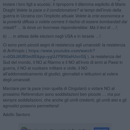
inviare i loro figli a scuola); il riproporre il dilemma esplicito di Mario
Draghi
Volete la pace o il condizionatore?
ai tempi dell’invio della
guerra in Ucraina con l’implicito attuale
Volete la crisi economica e
la povertà diffusa o volete correre il rischio di essere bombardati dai
missili? …
là dove un livornese risponderebbe:
Ma ti levi di …!
;
6) … in attesa delle elezioni negli USA e in Israele …!
Ci sono però piccoli segni di resistenza agli
umanoidi
: la resistenza
di Anthropic (
https://www.youtube.com/watch?
v=0Q5J8UB3mXE&pp=ygUJYW50aHJvcGlj
), la resistenza del
Sud del mondo, il NO al Riarmo e il NO all’invio di armi ai Paesi in
guerra, il NO al nucleare militare e civile, il NO
all’addomesticamento di giudici, giornalisti e istituzioni al volere
degli
umanoidi
.
Marciare per la pace (non quella di Cingolani) o votare NO al
prossimo Referendum sono soddisfazioni ben piccole … ma pur
sempre soddisfazioni, che anche gli umili credenti, gli umili atei e gli
agnostici possono permettersi!
Adolfo Santoro