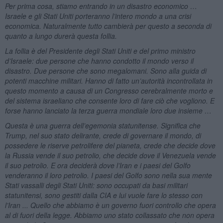
Per prima cosa, stiamo entrando in un disastro economico …
Israele e gli Stati Uniti porteranno l’intero mondo a una crisi
economica. Naturalmente tutto cambierà per questo a seconda di
quanto a lungo durerà questa follia.
La follia è del Presidente degli Stati Uniti e del primo ministro
d’Israele: due persone che hanno condotto il mondo verso il
disastro. Due persone che sono megalomani. Sono alla guida di
potenti macchine militari. Hanno di fatto un’autorità incontrollata in
questo momento a causa di un Congresso cerebralmente morto e
del sistema israeliano che consente loro di fare ciò che vogliono. E
forse hanno lanciato la terza guerra mondiale loro due insieme …
Questa è una guerra dell’egemonia statunitense. Significa che
Trump, nel suo stato delirante, crede di governare il mondo, di
possedere le riserve petrolifere del pianeta, crede che decide dove
la Russia vende il suo petrolio, che decide dove il Venezuela vende
il suo petrolio. E ora deciderà dove l’Iran e i paesi del Golfo
venderanno il loro petrolio. I paesi del Golfo sono nella sua mente
Stati vassalli degli Stati Uniti: sono occupati da basi militari
statunitensi, sono gestiti dalla CIA e lui vuole fare lo stesso con
l’Iran ... Quello che abbiamo è un governo fuori controllo che opera
al di fuori della legge. Abbiamo uno stato collassato che non opera