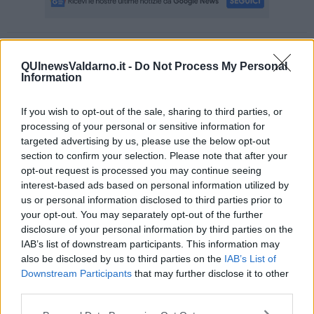
Se vuoi leggere le notizie principali della Toscana iscriviti alla
QUInewsValdarno.it -
Do Not Process My Personal
Newsletter QUInews - ToscanaMedia.
Arriva gratis tutti i giorni
Information
alle 20:00 direttamente nella tua casella di posta.
Basta cliccare
QUI
If you wish to opt-out of the sale, sharing to third parties, or
Ti potrebbe interessare anche:
processing of your personal or sensitive information for
targeted advertising by us, please use the below opt-out
Articoli dal Blog “Disincantato” di Adolfo Santoro
section to confirm your selection. Please note that after your
opt-out request is processed you may continue seeing
​Un esempio di civismo
interest-based ads based on personal information utilized by
​Linee guida per organizzare il civismo della complessità
​Il ripristino della natura secondo la legge e l’impegno dei
us or personal information disclosed to third parties prior to
Cittadini
your opt-out. You may separately opt-out of the further
Il nesso tra cambiamenti climatici e salute umana
disclosure of your personal information by third parties on the
Tutti morimmo a stento (3)
IAB’s list of downstream participants. This information may
Tutti morimmo a stento (2)
also be disclosed by us to third parties on the
IAB’s List of
​Tutti morimmo a stento (1)
Downstream Participants
that may further disclose it to other
IL CORRIDOIO BLU il resoconto del convegno
third parties.
Un manuale essenziale per seguire il CORRIDOIO BLU
Il corridoio blu