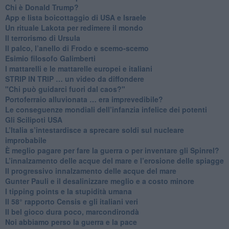
​Chi è Donald Trump?
App e lista boicottaggio di USA e Israele
​Un rituale Lakota per redimere il mondo
Il terrorismo di Ursula
​Il palco, l’anello di Frodo e scemo-scemo
Esimio filosofo Galimberti
​I mattarelli e le mattarelle europei e italiani
​STRIP IN TRIP … un video da diffondere
"Chi può guidarci fuori dal caos?"
​Portoferraio alluvionata … era imprevedibile?
Le conseguenze mondiali dell’infanzia infelice dei potenti
​Gli Scilipoti USA
L’Italia s’intestardisce a sprecare soldi sul nucleare
improbabile
È meglio pagare per fare la guerra o per inventare gli Spinrel?
​L’innalzamento delle acque del mare e l’erosione delle spiagge
​Il progressivo innalzamento delle acque del mare
​Gunter Pauli e il desalinizzare meglio e a costo minore
I tipping points e la stupidità umana
​Il 58° rapporto Censis e gli italiani veri
​Il bel gioco dura poco, marcondirondà
Noi abbiamo perso la guerra e la pace