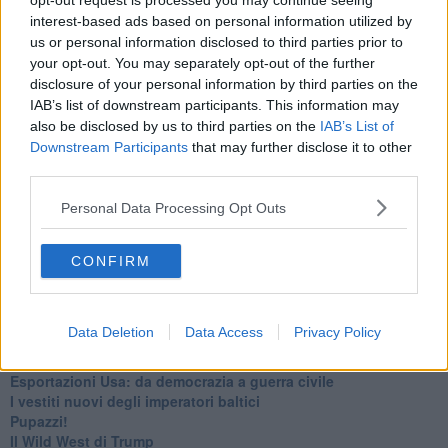
​I costi dell’adeguamento al cold ironing
opt-out request is processed you may continue seeing
Alcune domande da esordiente agli esperti che decidono le
interest-based ads based on personal information utilized by
sorti dell’Elba
us or personal information disclosed to third parties prior to
Verso il full electric a gestione pubblica dei traghetti​
your opt-out. You may separately opt-out of the further
​La Scienza dei Cittadini e i Cittadini per l’Aria
disclosure of your personal information by third parties on the
Trump e le sue guerre contro i deboli e contro la terra
IAB’s list of downstream participants. This information may
​Le furbate elettorali della Meloni e la testardaggine
also be disclosed by us to third parties on the
IAB’s List of
dell’opposizione
Downstream Participants
that may further disclose it to other
​Date loro l’Oscar al posto del Nobel per la Pace
third parties.
L'umanizzazione dell'economia e della politica
​Dopo il diluvio dei NO: un patto intergenerazionale
Personal Data Processing Opt Outs
​Un grandioso NO ai falchi teocratici e ai loro vassalli
La religione è la cocaina dei potenti
Donald e Bibi confinati nell’isola di St James?
CONFIRM
L’italiano vero e la paura che al referendum vinca il No
​Complottismo o capitalismo globale?
​Ma, contessa, non si vergogna a continuare a guardare San
Data Deletion
Data Access
Privacy Policy
Scemo?
​Io non mi fiderei di chi promuove o consuma i riti collettivi
Esportazioni Usa: da democrazia a guerra civile
​I vestiti nuovi degli imperatori baltici
​Pupazzi!
​Il Wild West di Trump