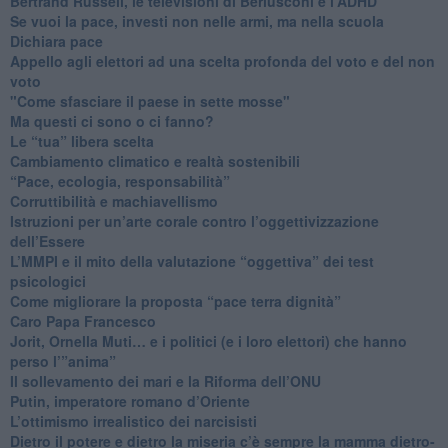
​Bertrand Russell, le televisioni di Berlusconi e l’ADHD
​Se vuoi la pace, investi non nelle armi, ma nella scuola
​Dichiara pace
​Appello agli elettori ad una scelta profonda del voto e del non
voto
"Come sfasciare il paese in sette mosse"
​Ma questi ci sono o ci fanno?
​Le “tua” libera scelta
Cambiamento climatico e realtà sostenibili
“Pace, ecologia, responsabilità”
​Corruttibilità e machiavellismo
Istruzioni per un’arte corale contro l’oggettivizzazione
dell’Essere
​L’MMPI e il mito della valutazione “oggettiva” dei test
psicologici
Come migliorare la proposta “pace terra dignità”
Caro Papa Francesco
​Jorit, Ornella Muti… e i politici (e i loro elettori) che hanno
perso l’”anima”
​Il sollevamento dei mari e la Riforma dell’ONU
Putin, imperatore romano d’Oriente
​L’ottimismo irrealistico dei narcisisti
​Dietro il potere e dietro la miseria c’è sempre la mamma dietro-