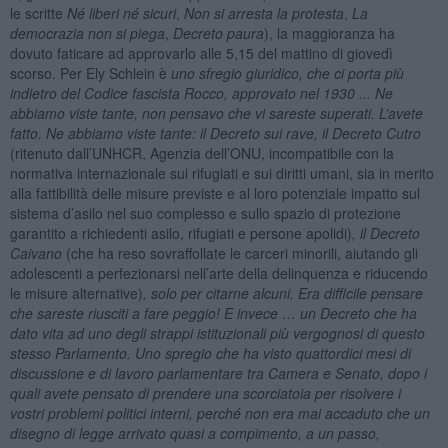
le scritte
Né liberi né sicuri
,
Non si arresta la protesta
,
La
democrazia non si piega
,
Decreto paura
), la maggioranza ha
dovuto faticare ad approvarlo alle 5,15 del mattino di giovedì
scorso. Per Ely Schlein è
uno sfregio giuridico, che ci porta più
indietro del Codice fascista Rocco, approvato nel 1930 ... Ne
abbiamo viste tante, non pensavo che vi sareste superati. L’avete
fatto. Ne abbiamo viste tante: il Decreto sui rave, il Decreto Cutro
(ritenuto dall’UNHCR, Agenzia dell’ONU, incompatibile con la
normativa internazionale sui rifugiati e sui diritti umani, sia in merito
alla fattibilità delle misure previste e al loro potenziale impatto sul
sistema d’asilo nel suo complesso e sullo spazio di protezione
garantito a richiedenti asilo, rifugiati e persone apolidi)
, il Decreto
Caivano
(che ha reso sovraffollate le carceri minorili, aiutando gli
adolescenti a perfezionarsi nell’arte della delinquenza e riducendo
le misure alternative)
, solo per citarne alcuni. Era difficile pensare
che sareste riusciti a fare peggio! E invece … un Decreto che ha
dato vita ad uno degli strappi istituzionali più vergognosi di questo
stesso Parlamento. Uno spregio che ha visto quattordici mesi di
discussione e di lavoro parlamentare tra Camera e Senato, dopo i
quali avete pensato di prendere una scorciatoia per risolvere i
vostri problemi politici interni, perché non era mai accaduto che un
disegno di legge arrivato quasi a compimento, a un passo,