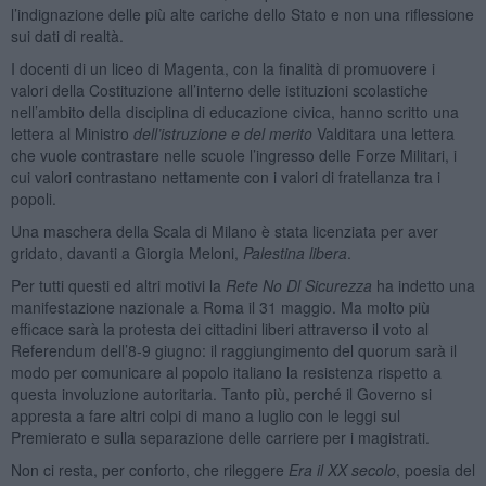
l’indignazione delle più alte cariche dello Stato e non una riflessione
sui dati di realtà.
I docenti di un liceo di Magenta, con la finalità di promuovere i
valori della Costituzione all’interno delle istituzioni scolastiche
nell’ambito della disciplina di educazione civica, hanno scritto una
lettera al Ministro
dell’istruzione e del merito
Valditara una lettera
che vuole contrastare nelle scuole l’ingresso delle Forze Militari, i
cui valori contrastano nettamente con i valori di fratellanza tra i
popoli.
Una maschera della Scala di Milano è stata licenziata per aver
gridato, davanti a Giorgia Meloni,
Palestina libera
.
Per tutti questi ed altri motivi la
Rete No Dl Sicurezza
ha indetto una
manifestazione nazionale a Roma il 31 maggio. Ma molto più
efficace sarà la protesta dei cittadini liberi attraverso il voto al
Referendum dell’8-9 giugno: il raggiungimento del quorum sarà il
modo per comunicare al popolo italiano la resistenza rispetto a
questa involuzione autoritaria. Tanto più, perché il Governo si
appresta a fare altri colpi di mano a luglio con le leggi sul
Premierato e sulla separazione delle carriere per i magistrati.
Non ci resta, per conforto, che rileggere
Era il XX secolo
, poesia del