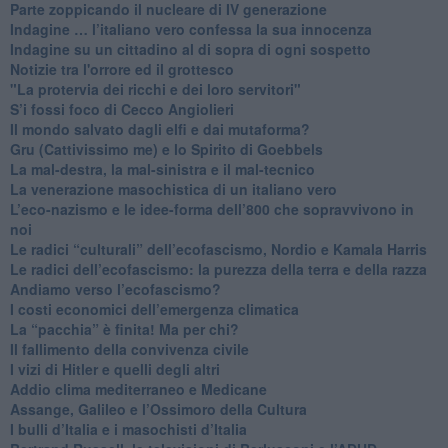
Parte zoppicando il nucleare di IV generazione
​Indagine … l’italiano vero confessa la sua innocenza
Indagine su un cittadino al di sopra di ogni sospetto
Notizie tra l'orrore ed il grottesco
"La protervia dei ricchi e dei loro servitori"
S’i fossi foco di Cecco Angiolieri
​Il mondo salvato dagli elfi e dai mutaforma?
Gru (Cattivissimo me) e lo Spirito di Goebbels
​La mal-destra, la mal-sinistra e il mal-tecnico
​La venerazione masochistica di un italiano vero
​L’eco-nazismo e le idee-forma dell’800 che sopravvivono in
noi
​Le radici “culturali” dell’ecofascismo, Nordio e Kamala Harris
Le radici dell’ecofascismo: la purezza della terra e della razza
Andiamo verso l’ecofascismo?
I costi economici dell’emergenza climatica
​La “pacchia” è finita! Ma per chi?
​Il fallimento della convivenza civile
​I vizi di Hitler e quelli degli altri
Addio clima mediterraneo e Medicane
​Assange, Galileo e l’Ossimoro della Cultura
​I bulli d’Italia e i masochisti d’Italia