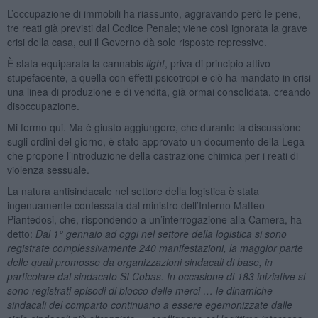
L’occupazione di immobili ha riassunto, aggravando però le pene,
tre reati già previsti dal Codice Penale; viene così ignorata la grave
crisi della casa, cui il Governo dà solo risposte repressive.
È stata equiparata la cannabis
light
, priva di principio attivo
stupefacente, a quella con effetti psicotropi e ciò ha mandato in crisi
una linea di produzione e di vendita, già ormai consolidata, creando
disoccupazione.
Mi fermo qui. Ma è giusto aggiungere, che durante la discussione
sugli ordini del giorno, è stato approvato un documento della Lega
che propone l’introduzione della castrazione chimica per i reati di
violenza sessuale.
La natura antisindacale nel settore della logistica è stata
ingenuamente confessata dal ministro dell’Interno Matteo
Piantedosi, che, rispondendo a un’interrogazione alla Camera, ha
detto:
Dal 1° gennaio ad oggi nel settore della logistica si sono
registrate complessivamente 240 manifestazioni, la maggior parte
delle quali promosse da organizzazioni sindacali di base, in
particolare dal sindacato SI Cobas. In occasione di 183 iniziative si
sono registrati episodi di blocco delle merci … le dinamiche
sindacali del comparto continuano a essere egemonizzate dalle