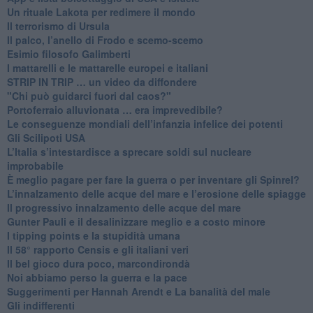
​Un rituale Lakota per redimere il mondo
Il terrorismo di Ursula
​Il palco, l’anello di Frodo e scemo-scemo
Esimio filosofo Galimberti
​I mattarelli e le mattarelle europei e italiani
​STRIP IN TRIP … un video da diffondere
"Chi può guidarci fuori dal caos?"
​Portoferraio alluvionata … era imprevedibile?
Le conseguenze mondiali dell’infanzia infelice dei potenti
​Gli Scilipoti USA
L’Italia s’intestardisce a sprecare soldi sul nucleare
improbabile
È meglio pagare per fare la guerra o per inventare gli Spinrel?
​L’innalzamento delle acque del mare e l’erosione delle spiagge
​Il progressivo innalzamento delle acque del mare
​Gunter Pauli e il desalinizzare meglio e a costo minore
I tipping points e la stupidità umana
​Il 58° rapporto Censis e gli italiani veri
​Il bel gioco dura poco, marcondirondà
Noi abbiamo perso la guerra e la pace
Suggerimenti per Hannah Arendt e La banalità del male
​Gli indifferenti