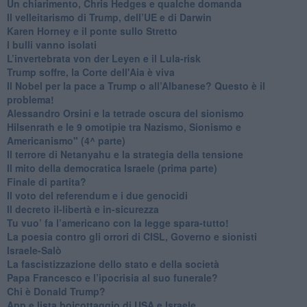
​Un chiarimento, Chris Hedges e qualche domanda
Il velleitarismo di Trump, dell’UE e di Darwin
​Karen Horney e il ponte sullo Stretto
​I bulli vanno isolati
L’invertebrata von der Leyen e il Lula-risk
Trump soffre, la Corte dell'Aia è viva
​Il Nobel per la pace a Trump o all’Albanese? Questo è il
problema!
​Alessandro Orsini e la tetrade oscura del sionismo
​Hilsenrath e le 9 omotipie tra Nazismo, Sionismo e
Americanismo" (4^ parte)
​Il terrore di Netanyahu e la strategia della tensione
Il mito della democratica Israele (prima parte)
​Finale di partita?
​Il voto del referendum e i due genocidi
Il decreto il-libertà e in-sicurezza
Tu vuo’ fa l’americano con la legge spara-tutto!
La poesia contro gli orrori di CISL, Governo e sionisti
Israele-Salò
​La fascistizzazione dello stato e della società
Papa Francesco e l’ipocrisia al suo funerale?
​Chi è Donald Trump?
App e lista boicottaggio di USA e Israele