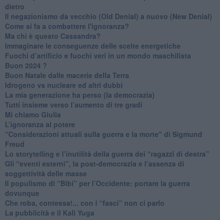
dietro
Il negazionismo da vecchio (Old Denial) a nuovo (New Denial)
Come si fa a combattere l'ignoranza?
Ma chi è questo Cassandra?
Immaginare le conseguenze delle scelte energetiche
​Fuochi d’artificio e fuochi veri in un mondo maschilista
Buon 2024 ?
​Buon Natale dalle macerie della Terra
​Idrogeno vs nucleare ed altri dubbi
​La mia generazione ha perso (la democrazia)
​Tutti insieme verso l’aumento di tre gradi
Mi chiamo Giulia
L’ignoranza al potere
​“Considerazioni attuali sulla guerra e la morte" di Sigmund
Freud
​Lo storytelling e l’inutilità della guerra dei “ragazzi di destra”
​Gli “eventi esterni”, la post-democrazia e l’assenza di
soggettività delle masse
​Il populismo di “Bibi” per l’Occidente: portare la guerra
dovunque
​Che roba, contessa!... con i “fasci” non ci parlo
La pubblicità e il Kali Yuga