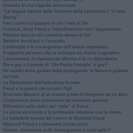
​Cronaca di una tragedia annunciata
"​La doppia visione della funzione della psichiatria e “il caso
Seung”
​Fare i conti col passato e con l’idea di Dio
​Ferenczi, Anna Freud e l’identificazione con l’aggresssore
Plastica fuori di noi e plastica dentro di noi
​Roberto Vecchioni e l’ecocidio
​L’imbroglio e le conseguenze dell’uranio impoverito
​Il rapporto perverso che si sviluppa tra vittima e aguzzino
L’erotomania, la dipendenza affettiva e la co-dipendenza
​Dio è gay o il potere di “Dio-Patria-Famiglia” è gay?
​Gli uomini sono guidati dalla propaganda, la Natura è guidata
dai fatti
La dipendenza dall’istituzione fa male
​Freud e la guerra che uccide i figli
​Diventare Maestro di se stesso prima di insegnare ad un altro
L’importanza della formazione nel diventare genitori
Riflessioni sulle radici del “male” di Freud
​La storia ancestrale e la primissima relazione con la madre
​La resistibile ascesa del cancro di Sigmund Freud
Sigmund Freud e l’eutanasia (prima parte)
Cancro: intervenire sulle conseguenze o sulle radici?