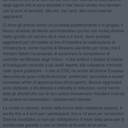
degli agenti che si sono suicidati o che hanno ucciso loro familiari
con le armi di servizio). Ma cito, tra i tanti, altri nuovi reati ed
aggravanti.
Ci sono gli articoli contro chi protesta pubblicamente e in gruppo: il
blocco stradale da illecito amministrativo (punito con multa) diventa
reato (punito col carcere da 6 mesi a 2 anni). Sono previste
aggravanti per chi resiste al fine di impedire la realizzazione di
infrastrutture, come il ponte di Messina (sia detto per inciso che il
ministro Salvini ha proposto di accentrare le competenze di
controllo nel Ministro degli Interni - il che solleva il dubbio di rischio
di inadeguato controllo a più livelli rispetto alla collusione criminale
nelle opere pubbliche - e che la CGIL ha scritto all’Unione Europea
denunciando
gravi criticità tecniche, ambientali, normative e sociali
connesse all’iter di approvazione del progetto
). Ancora aggravanti
sono dedicate a chi deturpa e imbratta le istituzioni, come hanno
fatto gli attivisti che con le loro azioni intendevano ricordare l’inerzia
del potere nel contrastare i cambiamenti climatici.
La rivolta in carcere, anche nella forma della resistenza passiva, è
punita fino a 6 anni per i partecipanti, fino a 10 anni per i promotori.
Diventa facoltativo (e non più obbligatorio) il rinvio della pena per le
condannate gravide o con un bimbo al di sotto di un anno.