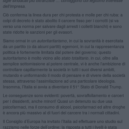
sigle sindacali più oltranziste … confliggono col legittimo interesse
dell’impresa.
Ciò conferma la linea dura per chi protesta e molle per chi ruba: a
colpi di decreto è stato abolito il carcere fisso per i corrotti (si va
verso una norma per salvare dagli arresti i colletti bianchi) e sono
state ridotte le sanzioni per gli evasori.
Siamo ormai in un
autoritaritarismo
, in cui la sovranità è esercitata
da un partito (o da alcuni partiti) egemoni, in cui la rappresentanza
politica è fortemente limitata dal potere del governo; questo
autoritarismo è molto vicino allo
stato totalitario
, in cui, oltre alla
semplice sottomissione al potere centrale, vi è anche l'ambizione di
controllare capillarmente la società in tutti i suoi diversi ambiti,
mutando e uniformando il modo di pensare e di vivere della società
stessa, attraverso l'assimilazione ad una particolare ideologia.
Insomma, l’Italia si avvia a diventare il 51° Stato di Donald Trump.
Le conseguenze sono evidenti: povertà, sovraffollamento e carceri
per i dissidenti, anche minori! Quasi un detenuto su due usa
psicofarmaci, ma il consumo di alcool, psicofarmaci ed altre droghe
è ancora più massivo al di fuori del carcere tra i normali cittadini.
Il Consiglio d’Europa ha invitato l’Italia ad effettuare uno studio sul
razzismo nelle forze dell’ordine; la risposta a tutti i livelli è stata