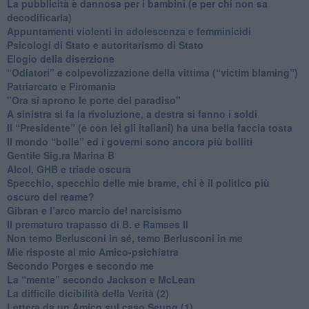
​La pubblicità è dannosa per i bambini (e per chi non sa
decodificarla)
​Appuntamenti violenti in adolescenza e femminicidi
​Psicologi di Stato e autoritarismo di Stato
Elogio della diserzione
“Odiatori” e colpevolizzazione della vittima (“victim blaming”)
​Patriarcato e Piromania
"Ora si aprono le porte del paradiso"
​A sinistra si fa la rivoluzione, a destra si fanno i soldi
​Il “Presidente” (e con lei gli italiani) ha una bella faccia tosta
​Il mondo “bolle” ed i governi sono ancora più bolliti
​Gentile Sig.ra Marina B
​Alcol, GHB e triade oscura
​Specchio, specchio delle mie brame, chi è il politico più
oscuro del reame?
​Gibran e l’arco marcio del narcisismo
​Il prematuro trapasso di B. e Ramses II
​Non temo Berlusconi in sé, temo Berlusconi in me
​Mie risposte al mio Amico-psichiatra
​Secondo Porges e secondo me
​La “mente” secondo Jackson e McLean
La difficile dicibilità della Verità (2)
​Lettera da un Amico sul caso Seung (1)