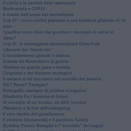
​Il calcio e la società dello spettacolo
Biodiversità e COP15
​Il ritardo dell’uomo nel mentalizzare
​Cop 27, i nove confini planetari e una bambina ghanese di 10
anni
​I pacifisti sono liberi dal guardare i mondiali di calcio in
Qatar?
​Cop 27, la sceneggiata sponsorizzata Coca-Cola
​Liberarsi dei “biechi blu”
Il riscaldamento globale è adesso
​Erasmo da Rotterdam e la guerra
​Aforismi su guerra, pace e bomba
Cingolani o del disastro ecologico
​Il metano ci dà una mano nel suicidio del pianeta
​Dio? Patria? Famiglia?
Portogallo, esempio di politica energetica
​Elisabetta II e l’assenza di futuro
Al risveglio di un incubo, un altro incubo!
​Piombino e la fine dell’emergenza
​Il vero rischio del gassificatore
​Il violento Dostoevskij e il pacifista Tolstòj
​Buddha, Franco Basaglia e l’”ecocidio” dei negazi