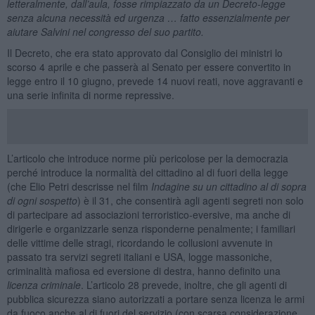
letteralmente, dall’aula, fosse rimpiazzato da un Decreto-legge
senza alcuna necessità ed urgenza … fatto essenzialmente per
aiutare Salvini nel congresso del suo partito.
Il Decreto, che era stato approvato dal Consiglio dei ministri lo
scorso 4 aprile e che passerà al Senato per essere convertito in
legge entro il 10 giugno, prevede 14 nuovi reati, nove aggravanti e
una serie infinita di norme repressive.
L’articolo che introduce norme più pericolose per la democrazia
perché introduce la normalità del cittadino al di fuori della legge
(che Elio Petri descrisse nel film
Indagine su un cittadino al di sopra
di ogni sospetto
) è il 31, che consentirà agli agenti segreti non solo
di partecipare ad associazioni terroristico-eversive, ma anche di
dirigerle e organizzarle senza risponderne penalmente; i familiari
delle vittime delle stragi, ricordando le collusioni avvenute in
passato tra servizi segreti italiani e USA, logge massoniche,
criminalità mafiosa ed eversione di destra, hanno definito una
licenza criminale
. L’articolo 28 prevede, inoltre, che gli agenti di
pubblica sicurezza siano autorizzati a portare senza licenza le armi
da fuoco anche al di fuori del servizio (con scarsa considerazione