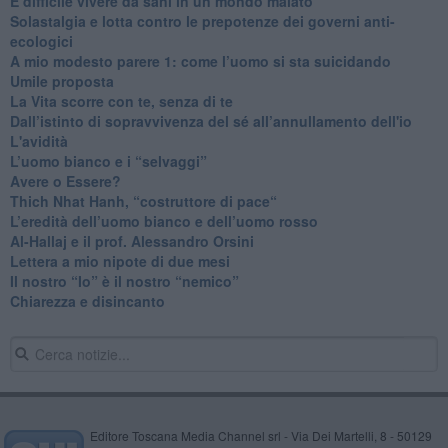
​È difficile vivere da sani in un mondo malato
Solastalgia e lotta contro le prepotenze dei governi anti-
ecologici
​A mio modesto parere 1: come l’uomo si sta suicidando
​Umile proposta
​La Vita scorre con te, senza di te
​Dall’istinto di sopravvivenza del sé all’annullamento dell'io
L'avidità
​L’uomo bianco e i “selvaggi”
​Avere o Essere?
​Thich Nhat Hanh, “costruttore di pace“
​L’eredità dell’uomo bianco e dell’uomo rosso
Al-Hallaj e il prof. Alessandro Orsini
​Lettera a mio nipote di due mesi
​Il nostro “Io” è il nostro “nemico”
​Chiarezza e disincanto
Editore Toscana Media Channel srl - Via Dei Martelli, 8 - 50129