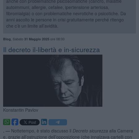
anche con problematiche psicosomatiche (cancro, malattie
autoimmuni, allergie, cefalee, ipertensione arteriosa,
fibromialgia) o con problematiche nevrotiche o psicotiche. Da
anni ascolto le persone in crisi gratuitamente perché ritengo
che c’è un limite all’avidità.
,
Sabato
ore 08:00
Blog
31 Maggio 2025
Il decreto il-libertà e in-sicurezza
Konstantin Pavlov
. —
Nottetempo, è stato discusso il
Decreto sicurezza
alla Camera
e, grazie all’ostruzione dell’opposizione (che innalzava cartelli con