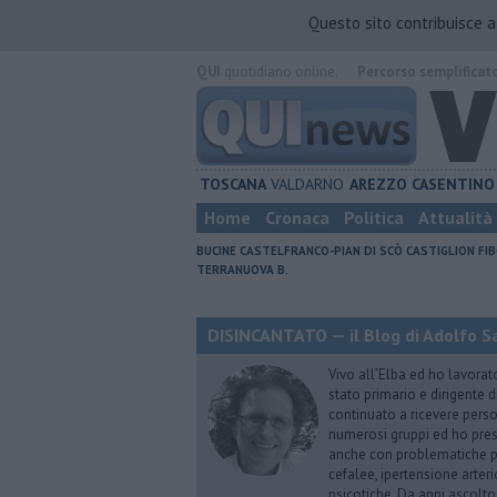
Questo sito contribuisce 
QUI
quotidiano online.
Percorso semplificat
TOSCANA
VALDARNO
AREZZO
CASENTINO
Home
Cronaca
Politica
Attualità
BUCINE
CASTELFRANCO-PIAN DI SCÒ
CASTIGLION FIB
TERRANUOVA B.
DISINCANTATO — il Blog di Adolfo S
Vivo all’Elba ed ho lavorat
stato primario e dirigente 
continuato a ricevere person
numerosi gruppi ed ho pres
anche con problematiche ps
cefalee, ipertensione arter
psicotiche. Da anni ascolto