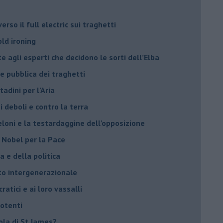
rso il full electric sui traghetti
old ironing
agli esperti che decidono le sorti dell’Elba
ne pubblica dei traghetti​
tadini per l’Aria
 deboli e contro la terra
eloni e la testardaggine dell’opposizione
l Nobel per la Pace
 e della politica
tto intergenerazionale
ratici e ai loro vassalli
potenti
sola di St James?