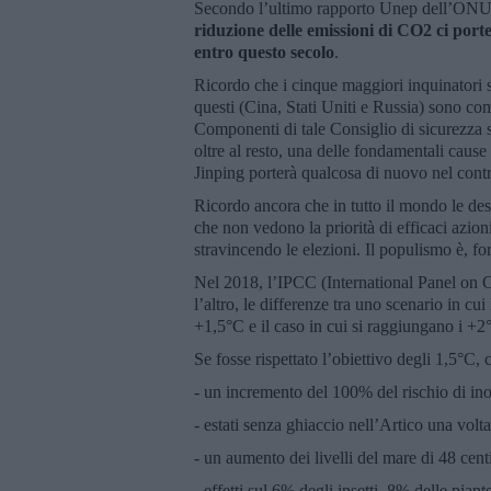
Secondo l’ultimo rapporto Unep dell’ON
riduzione delle emissioni di CO2 ci port
entro questo secolo
.
Ricordo che i cinque maggiori inquinatori s
questi (Cina, Stati Uniti e Russia) sono com
Componenti di tale Consiglio di sicurezza s
oltre al resto, una delle fondamentali cause
Jinping porterà qualcosa di nuovo nel cont
Ricordo ancora che in tutto il mondo le des
che non vedono la priorità di efficaci azion
stravincendo le elezioni. Il populismo è, for
Nel 2018, l’IPCC (International Panel on C
l’altro, le differenze tra uno scenario in c
+1,5°C e il caso in cui si raggiungano i +2
Se fosse rispettato l’obiettivo degli 1,5°C, 
- un incremento del 100% del rischio di in
- estati senza ghiaccio nell’Artico una volt
- un aumento dei livelli del mare di 48 cent
- effetti sul 6% degli insetti, 8% delle piant