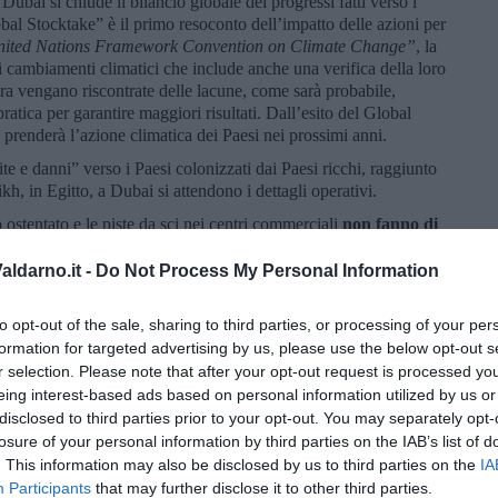
Dubai si chiude il bilancio globale dei progressi fatti verso i
obal Stocktake” è il primo resoconto dell’impatto delle azioni per
ited Nations Framework Convention on Climate Change”
, la
cambiamenti climatici che include anche una verifica della loro
ora vengano riscontrate delle lacune, come sarà probabile,
pratica per garantire maggiori risultati. Dall’esito del Global
 prenderà l’azione climatica dei Paesi nei prossimi anni.
te e danni” verso i Paesi colonizzati dai Paesi ricchi, raggiunto
h, in Egitto, a Dubai si attendono i dettagli operativi.
rzo ostentato e le piste da sci nei centri commerciali
non fanno di
tre la COP28 sarà presieduta da Sultan Ahmed Al Jaber,
rolifera statale. Se, da una parte, nei mesi scorsi Dubai ha
ldarno.it -
Do Not Process My Personal Information
erazione climatica, sempre di più in ognuna delle recenti COP
i più sono vietate le proteste al di fuori dell’area di COP,
to opt-out of the sale, sharing to third parties, or processing of your per
o sottoposti ad un controllo che limita la libertà d’informazione.
formation for targeted advertising by us, please use the below opt-out s
 coppia, rappresentata dal decotto candidato per il Partito
r selection. Please note that after your opt-out request is processed y
 dal rampante
amministratore delegato di Eni, Claudio
eing interest-based ads based on personal information utilized by us or
ere consensi e soldi per realizzare la fusione nucleare,
disclosed to third parties prior to your opt-out. You may separately opt-
lizzazione inimmaginabili.
losure of your personal information by third parties on the IAB’s list of
sta kermesse e che vada al di là dell’aspetto caritatevole dei
. This information may also be disclosed by us to third parties on the
IA
hiarazione finale sia centrata sull’eliminazione di tutte le fonti
Participants
that may further disclose it to other third parties.