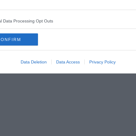
o l’aiuto in funzione ecologica ai Paesi poveri. E non vado oltre!
sere assegnata una quota equa di emissioni, ma questo
NU ed agli scienziati che fanno capo ad esso un’autorevolezza in
o.
l Data Processing Opt Outs
anti alla Corte Europea, intentata da sei giovani dopo gli
po un altro gruppo di giovani ha intentato causa allo stato USA
CONFIRM
i, come conseguenza del riscaldamento globale, durante il 2022.
 ha intentato causa alla Regione Piemonte in ragione dello smog
respiratorie di cui soffre suo figlio di 6 anni fin da quando
Data Deletion
Data Access
Privacy Policy
ionare chi dovrebbe essere al potere per ragionare del bene