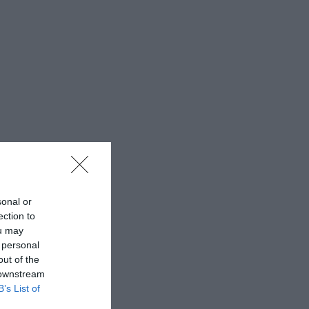
sonal or
ection to
ou may
 personal
out of the
 downstream
B’s List of