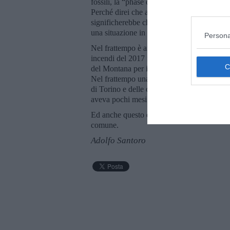
fossili, la “phase out”. Che sia implementat
Perché direi che ad ogni Paese dovrebbe es
significherebbe che sia riconosciuta all’O
una situazione in cui la nave sta affondand
Persona
Nel frattempo è ancora arenata la causa dav
incendi del 2017 in Portogallo. Nel frattem
del Montana per i ripetuti incendi avvenut
Nel frattempo una giovane donna di Torino
di Torino e delle conseguenti problematiche 
aveva pochi mesi.
Ed anche questo è un modo di indurre a rag
comune.
Adolfo Santoro