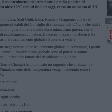
U,
il mantenimento del trend attuale nella politica di
erà oltre i 2°C temuti fino ad oggi, verso un aumento di 3°C
ono Cina, Stati Uniti, India, Russia e Giappone, che tre di
A
ponenti stabili del Consiglio di sicurezza dell’ONU e che tutti i
ono in guerra diretta o indiretta o minacciano guerra, che è,
 di riscaldamento climatico. Il recente incontro tra Biden e Xi
rasto al riscaldamento globale? Staremo a vedere.
tre negazioniste del riscaldamento globale o, comunque, i partiti
i contro il riscaldamento globale sono al potere o stanno
se, il principale fattore del riscaldamento globale.
limate Change) ha pubblicato un rapporto che analizza, tra
ui l’innalzamento della temperatura venga mantenuto entro i
°C.
ci sarebbero
ondazioni;
a ogni secolo;
imetri entro il 2100;
e e 4% dei vertebrati;