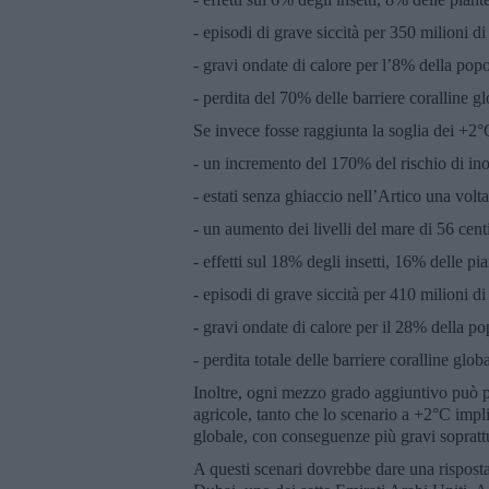
- episodi di grave siccità per 350 milioni di
- gravi ondate di calore per l’8% della po
- perdita del 70% delle barriere coralline gl
Se invece fosse raggiunta la soglia dei +2
- un incremento del 170% del rischio di in
- estati senza ghiaccio nell’Artico una volt
- un aumento dei livelli del mare di 56 cent
- effetti sul 18% degli insetti, 16% delle pi
- episodi di grave siccità per 410 milioni di
- gravi ondate di calore per il 28% della 
- perdita totale delle barriere coralline globa
Inoltre, ogni mezzo grado aggiuntivo può pr
agricole, tanto che lo scenario a +2°C imp
globale, con conseguenze più gravi soprattu
A questi scenari dovrebbe dare una rispost