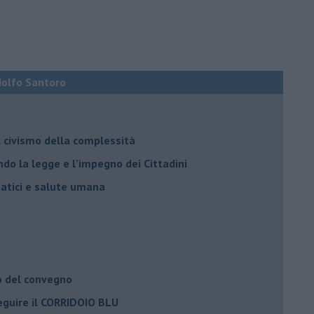
Adolfo Santoro
il civismo della complessità
ondo la legge e l’impegno dei Cittadini
matici e salute umana
o del convegno
eguire il CORRIDOIO BLU