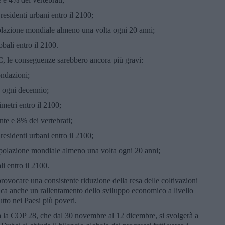
 residenti urbani entro il 2100;
polazione mondiale almeno una volta ogni 20 anni;
obali entro il 2100.
°C, le conseguenze sarebbero ancora più gravi:
ondazioni;
a ogni decennio;
imetri entro il 2100;
ante e 8% dei vertebrati;
 residenti urbani entro il 2100;
popolazione mondiale almeno una volta ogni 20 anni;
li entro il 2100.
ovocare una consistente riduzione della resa delle coltivazioni
lica anche un rallentamento dello sviluppo economico a livello
tto nei Paesi più poveri.
a la COP 28, che dal 30 novembre al 12 dicembre, si svolgerà a