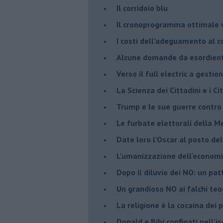
Il corridoio blu
​Il cronoprogramma ottimale ve
​I costi dell’adeguamento al c
Alcune domande da esordiente 
Verso il full electric a gestio
​La Scienza dei Cittadini e i Cit
Trump e le sue guerre contro i
​Le furbate elettorali della M
​Date loro l’Oscar al posto de
L'umanizzazione dell'economia
​Dopo il diluvio dei NO: un pa
​Un grandioso NO ai falchi teoc
La religione è la cocaina dei 
Donald e Bibi confinati nell’i