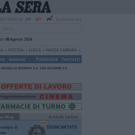
24°
37°
ONTEVARCHI
QuiNews.net
ato
08 Agosto 2026
SA
PISTOIA
LUCCA
MASSA CARRARA
ste
Animali
Pubblicità
Contatti
I
REGGELLO
RIGNANO S.A.
SAN GIOVANNI V.A.
ui Blog
di Adolfo Santoro
DISINCANTATO
esempio di
ismo