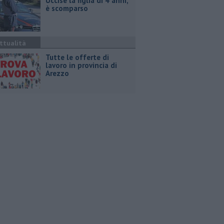
Uccise la figlia di 4 anni,
è scomparso
ttualità
​Tutte le offerte di
lavoro in provincia di
Arezzo