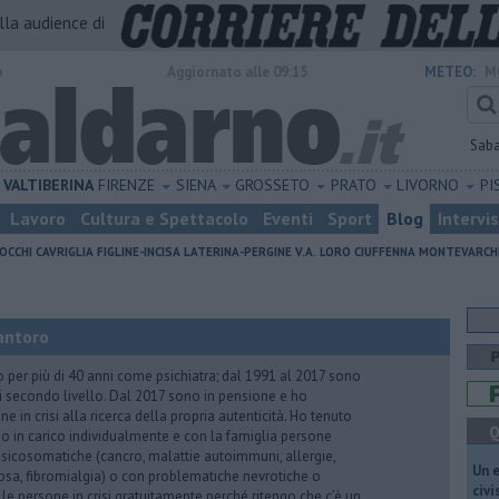
alla audience di
o
Aggiornato alle 09:15
METEO:
M
Sab
VALTIBERINA
FIRENZE
SIENA
GROSSETO
PRATO
LIVORNO
PI
Lavoro
Cultura e Spettacolo
Eventi
Sport
Blog
Intervi
OCCHI
CAVRIGLIA
FIGLINE-INCISA
LATERINA-PERGINE V.A.
LORO CIUFFENNA
MONTEVARCH
antoro
o per più di 40 anni come psichiatra; dal 1991 al 2017 sono
di secondo livello. Dal 2017 sono in pensione e ho
e in crisi alla ricerca della propria autenticità. Ho tenuto
Q
o in carico individualmente e con la famiglia persone
icosomatiche (cancro, malattie autoimmuni, allergie,
​Un 
iosa, fibromialgia) o con problematiche nevrotiche o
civ
 le persone in crisi gratuitamente perché ritengo che c’è un