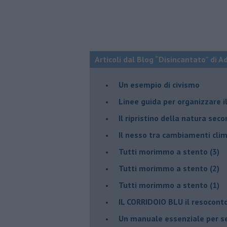
Articoli dal Blog “Disincantato” di 
​Un esempio di civismo
​Linee guida per organizzare 
​Il ripristino della natura sec
Il nesso tra cambiamenti cli
Tutti morimmo a stento (3)
Tutti morimmo a stento (2)
​Tutti morimmo a stento (1)
IL CORRIDOIO BLU il resocont
Un manuale essenziale per s