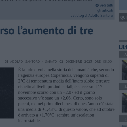
Vedi tutti
gli articoli
del blog di Adolfo Santoro
QUI
erso l’aumento di tre
Ult
A
DI ADOLFO SANTORO - SABATO
02 DICEMBRE 2023
ORE 08:00
È la prima volta nella storia dell'umanità che, secondo
l’agenzia europea Copernicus, vengono superati di
2°C di temperatura media dell’intero globo terrestre
rispetto ai livelli pre-industriali; è successo il 17
A
novembre scorso con un +2,07 ed il giorno
successivo v’è stato un +2,06. Certo, sono solo
picchi, ma nei primi dieci mesi di quest’anno c’è stata
una media di +1,43°C di questo valore, che ad ottobre
è arrivato a +1,70°C: sembra un’escalation
C
inarrestabile.