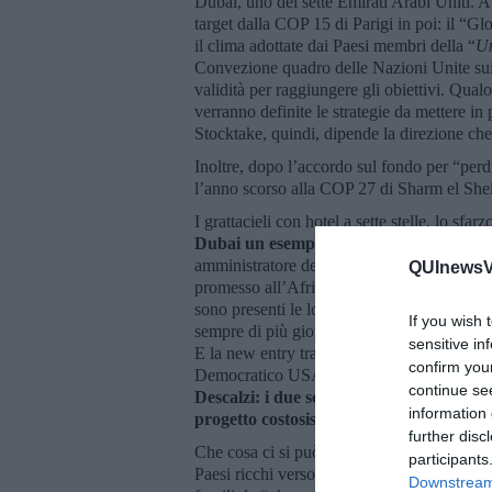
Dubai, uno dei sette Emirati Arabi Uniti. A 
target dalla COP 15 di Parigi in poi: il “Gl
il clima adottate dai Paesi membri della “
Un
Convezione quadro delle Nazioni Unite sui 
validità per raggiungere gli obiettivi. Qual
verranno definite le strategie da mettere in 
Stocktake, quindi, dipende la direzione che
Inoltre, dopo l’accordo sul fondo per “perdi
l’anno scorso alla COP 27 di Sharm el Sheik
I grattacieli con hotel a sette stelle, lo sfa
Dubai un esempio di sostenibilità. Inol
amministratore delegato della compagnia pet
QUInewsVa
promesso all’Africa 5 miliardi per la coop
sono presenti le lobby del petrolio, sempre d
If you wish 
sempre di più giornalisti e partecipanti son
sensitive in
E la new entry tra i lobbisti è senz’altro la
confirm you
Democratico USA del 2004, John Kerry, e
continue se
Descalzi: i due sono impegnati a raccogli
information 
progetto costosissimo e dai tempi di rea
further disc
Che cosa ci si può aspettare di buono in que
participants
Paesi ricchi verso i Paesi poveri? Che la dic
Downstream 