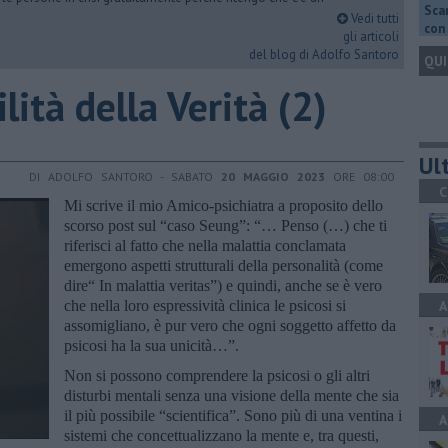
Scar
Vedi tutti
con 
gli articoli
del blog di Adolfo Santoro
QUI
ilità della Verità (2)
Ult
DI ADOLFO SANTORO - SABATO
20 MAGGIO 2023
ORE 08:00
C
Mi scrive il mio Amico-psichiatra a proposito dello
scorso post sul “caso Seung”: “… Penso (…) che ti
riferisci al fatto che nella malattia conclamata
emergono aspetti strutturali della personalità (come
dire“ In malattia veritas”) e quindi, anche se è vero
che nella loro espressività clinica le psicosi si
A
assomigliano, è pur vero che ogni soggetto affetto da
psicosi ha la sua unicità…”.
Non si possono comprendere la psicosi o gli altri
disturbi mentali senza una visione della mente che sia
il più possibile “scientifica”. Sono più di una ventina i
A
sistemi che concettualizzano la mente e, tra questi,