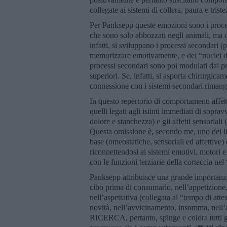
collegate ai sistemi di collera, paura e tri
Per Panksepp queste emozioni sono i proces
che sono solo abbozzati negli animali, ma 
infatti, si sviluppano i processi secondari 
memorizzare emotivamente, e dei “nuclei de
processi secondari sono poi modulati dai pro
superiori. Se, infatti, si asporta chirurgicam
connessione con i sistemi secondari rimango
In questo repertorio di comportamenti affet
quelli legati agli istinti immediati di sopra
dolore e stanchezza) e gli affetti sensoriali
Questa omissione è, secondo me, uno dei lim
base (omeostatiche, sensoriali ed affettive)
riconnettendosi ai sistemi emotivi, motori e
con le funzioni terziarie della corteccia nel
Panksepp attribuisce una grande importanz
cibo prima di consumarlo, nell’appetizione, n
nell’aspettativa (collegata al “tempo di attes
novità, nell’avvicinamento, insomma, nell’an
RICERCA, pertanto, spinge e colora tutti gli