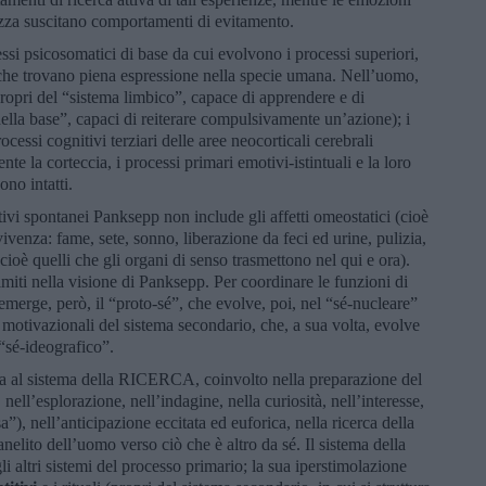
stezza suscitano comportamenti di evitamento.
si psicosomatici di base da cui evolvono i processi superiori,
che trovano piena espressione nella specie umana. Nell’uomo,
(propri del “sistema limbico”, capace di apprendere e di
lla base”, capaci di reiterare compulsivamente un’azione); i
cessi cognitivi terziari delle aree neocorticali cerebrali
ente la corteccia, i processi primari emotivi-istintuali e la loro
no intatti.
tivi spontanei Panksepp non include gli affetti omeostatici (cioè
vvivenza: fame, sete, sonno, liberazione da feci ed urine, pulizia,
 (cioè quelli che gli organi di senso trasmettono nel qui e ora).
iti nella visione di Panksepp. Per coordinare le funzioni di
 emerge, però, il “proto-sé”, che evolve, poi, nel “sé-nucleare”
 motivazionali del sistema secondario, che, a sua volta, evolve
 “sé-ideografico”.
a al sistema della RICERCA, coinvolto nella preparazione del
ell’esplorazione, nell’indagine, nella curiosità, nell’interesse,
a”), nell’anticipazione eccitata ed euforica, nella ricerca della
elito dell’uomo verso ciò che è altro da sé. Il sistema della
 altri sistemi del processo primario; la sua iperstimolazione