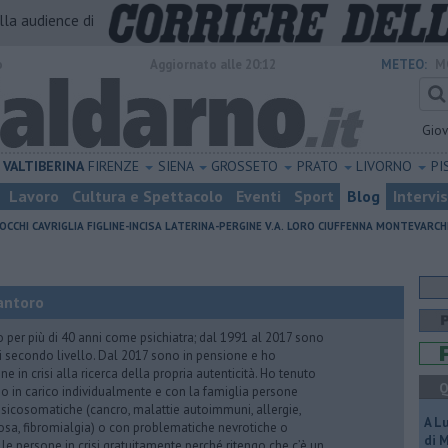
alla audience di
o
Aggiornato alle 20:12
METEO:
M
Gio
VALTIBERINA
FIRENZE
SIENA
GROSSETO
PRATO
LIVORNO
PI
Lavoro
Cultura e Spettacolo
Eventi
Sport
Blog
Intervi
OCCHI
CAVRIGLIA
FIGLINE-INCISA
LATERINA-PERGINE V.A.
LORO CIUFFENNA
MONTEVARCH
antoro
o per più di 40 anni come psichiatra; dal 1991 al 2017 sono
di secondo livello. Dal 2017 sono in pensione e ho
e in crisi alla ricerca della propria autenticità. Ho tenuto
Q
o in carico individualmente e con la famiglia persone
icosomatiche (cancro, malattie autoimmuni, allergie,
A L
iosa, fibromialgia) o con problematiche nevrotiche o
di 
 le persone in crisi gratuitamente perché ritengo che c’è un