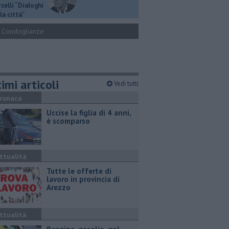
selli “Dialoghi
la città"
Condoglianze
imi articoli
Vedi tutti
ronaca
Uccise la figlia di 4 anni,
è scomparso
ttualità
​Tutte le offerte di
lavoro in provincia di
Arezzo
ttualità