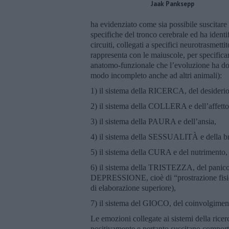
Jaak Panksepp
ha evidenziato come sia possibile suscitare 
specifiche del tronco cerebrale ed ha identi
circuiti, collegati a specifici neurotrasmett
rappresenta con le maiuscole, per specifica
anatomo-funzionale che l’evoluzione ha don
modo incompleto anche ad altri animali):
1) il sistema della RICERCA, del desiderio 
2) il sistema della COLLERA e dell’affetto
3) il sistema della PAURA e dell’ansia,
4) il sistema della SESSUALITÀ e della b
5) il sistema della CURA e del nutrimento,
6) il sistema della TRISTEZZA, del panico e 
DEPRESSIONE, cioè di “prostrazione fisica
di elaborazione superiore),
7) il sistema del GIOCO, del coinvolgimento
Le emozioni collegate ai sistemi della ricer
positivamente e pertanto suscitano comporta