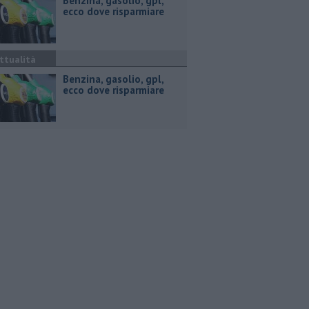
​Benzina, gasolio, gpl,
ecco dove risparmiare
ttualità
​Benzina, gasolio, gpl,
ecco dove risparmiare