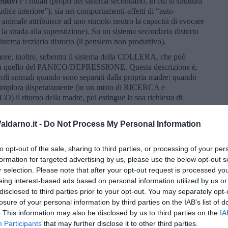
titivi
e i rituali (propri del sistema secondario, in cui si struttura
iudice interiore”), sia nei comportamenti-affetti di “auto-
imale attribuisce ad uno stimolo neutro la capacità di evocare
 la strada alla superstizione). Su un sistema secondario distorto
sistema terziario distorto (il pensiero non produttivo).
ore, inoltre, subentra il sistema della COLLERA, che può
con quello del PANICO/DEPRESSIONE. Questa descrizione è,
ccoli animali quando sono separati dalla propria madre: quando
a implora disperatamente (in un misto di RICERCA e
ritorno della madre, poi estingue la sua richiesta di
ESSIONE); al ritorno della madre prima la evita (sistema della
enze materne, rientra nella fiducia di base dell’amore. I
ldarno.it -
Do Not Process My Personal Information
ertanto, negli umori e nelle dimensioni della personalità,
che, se non modulato, può esprimere agiti a corto circuito.
to opt-out of the sale, sharing to third parties, or processing of your per
i fini della psicoterapia, è necessario spostare la centralità
formation for targeted advertising by us, please use the below opt-out s
CO (in cui ha grande importanza il senso del tatto e, io penso,
r selection. Please note that after your opt-out request is processed y
agionamento lo spostamento del focus comporta una ridefinizione
eing interest-based ads based on personal information utilized by us or
a, non sono motivati dal basso (bottom up), ma illuminati dall’alto
disclosed to third parties prior to your opt-out. You may separately opt-
ere così trasformato da piombo in oro. Il sistema della RICERCA
losure of your personal information by third parties on the IAB’s list of
a della COLLERA diventa il sistema della SERENITA’, il sistema
. This information may also be disclosed by us to third parties on the
IA
GIO di informarsi e di esplorare con avvedutezza, il sistema
Participants
that may further disclose it to other third parties.
ella CURA per diventare il sistema della TENEREZZA, il