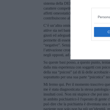
sistema della DEPRESSIONE diventa il sis
carattere competitivo per acquisire collabo
affetti omeostatici (che comportano la respon
Persona
contribuiscono al riconnettersi al “qui e ora
C’è un’altra omissione nella visione di Pan
attive sia nel bambino, sia in tutti gli adulti
giusti ed adeguati confini nelle relazioni at
permette di essere “influenzati” dalle emozio
“negative”. Senza un giusto confine, l’inva
l’attivazione cronica del sistema della COLL
negli opposti, ad esempio della parte sadica
Su queste basi posso, a questo punto, tenta
dalla mia esperienza con soggetti con psic
della sua “psicosi” (al di là delle acrobazie 
soprattutto per una sua parte “psicotica” no
Mi fermo qui. Per il momento trascrivo quel
me è stata diagnosticata la stessa patolog
insultati così. Non mi stupisce che poi un
in ambito psichiatrico è l'operato di gente 
può dire che la psichiatria è diventata una 
paziente non solo non ha più un’identità, 