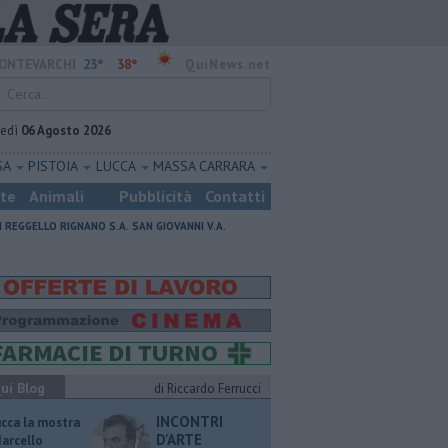
23°
38°
ONTEVARCHI
QuiNews.net
vedì
06 Agosto 2026
SA
PISTOIA
LUCCA
MASSA CARRARA
ste
Animali
Pubblicità
Contatti
I
REGGELLO
RIGNANO S.A.
SAN GIOVANNI V.A.
ui Blog
di Riccardo Ferrucci
INCONTRI
ucca la mostra
D'ARTE
Marcello