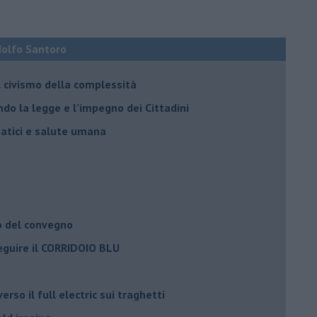
Adolfo Santoro
il civismo della complessità
ondo la legge e l’impegno dei Cittadini
matici e salute umana
o del convegno
eguire il CORRIDOIO BLU
rso il full electric sui traghetti