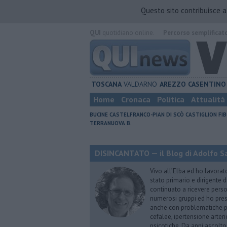
Questo sito contribuisce 
QUI
quotidiano online.
Percorso semplificat
TOSCANA
VALDARNO
AREZZO
CASENTINO
Home
Cronaca
Politica
Attualità
BUCINE
CASTELFRANCO-PIAN DI SCÒ
CASTIGLION FIB
TERRANUOVA B.
DISINCANTATO — il Blog di Adolfo S
Vivo all’Elba ed ho lavorat
stato primario e dirigente 
continuato a ricevere person
numerosi gruppi ed ho pres
anche con problematiche ps
cefalee, ipertensione arter
psicotiche. Da anni ascolto