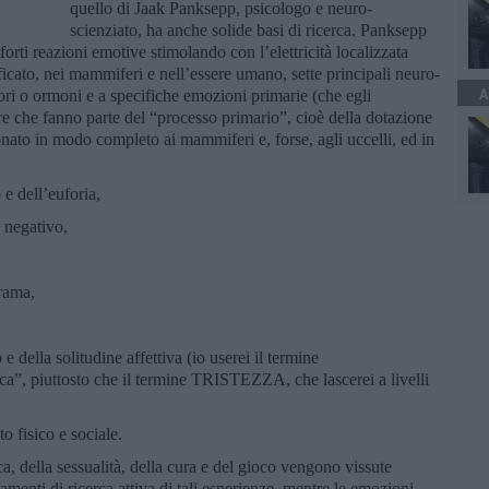
quello di Jaak Panksepp, psicologo e neuro-
scienziato, ha anche solide basi di ricerca. Panksepp
forti reazioni emotive stimolando con l’elettricità localizzata
ficato, nei mammiferi e nell’essere umano, sette principali neuro-
A
itori o ormoni e a specifiche emozioni primarie (che egli
re che fanno parte del “processo primario”, cioè della dotazione
ato in modo completo ai mammiferi e, forse, agli uccelli, ed in
e dell’euforia,
 negativo,
rama,
della solitudine affettiva (io userei il termine
”, piuttosto che il termine TRISTEZZA, che lascerei a livelli
 fisico e sociale.
ca, della sessualità, della cura e del gioco vengono vissute
menti di ricerca attiva di tali esperienze, mentre le emozioni