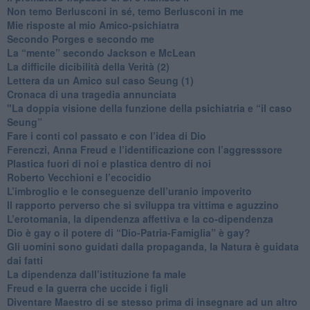
​Non temo Berlusconi in sé, temo Berlusconi in me
​Mie risposte al mio Amico-psichiatra
​Secondo Porges e secondo me
​La “mente” secondo Jackson e McLean
La difficile dicibilità della Verità (2)
​Lettera da un Amico sul caso Seung (1)
​Cronaca di una tragedia annunciata
"​La doppia visione della funzione della psichiatria e “il caso
Seung”
​Fare i conti col passato e con l’idea di Dio
​Ferenczi, Anna Freud e l’identificazione con l’aggresssore
Plastica fuori di noi e plastica dentro di noi
​Roberto Vecchioni e l’ecocidio
​L’imbroglio e le conseguenze dell’uranio impoverito
​Il rapporto perverso che si sviluppa tra vittima e aguzzino
L’erotomania, la dipendenza affettiva e la co-dipendenza
​Dio è gay o il potere di “Dio-Patria-Famiglia” è gay?
​Gli uomini sono guidati dalla propaganda, la Natura è guidata
dai fatti
La dipendenza dall’istituzione fa male
​Freud e la guerra che uccide i figli
​Diventare Maestro di se stesso prima di insegnare ad un altro