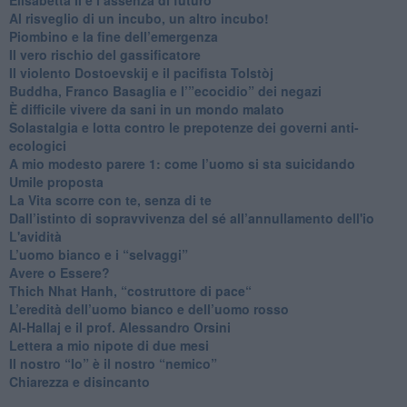
Al risveglio di un incubo, un altro incubo!
​Piombino e la fine dell’emergenza
​Il vero rischio del gassificatore
​Il violento Dostoevskij e il pacifista Tolstòj
​Buddha, Franco Basaglia e l’”ecocidio” dei negazi
​È difficile vivere da sani in un mondo malato
Solastalgia e lotta contro le prepotenze dei governi anti-
ecologici
​A mio modesto parere 1: come l’uomo si sta suicidando
​Umile proposta
​La Vita scorre con te, senza di te
​Dall’istinto di sopravvivenza del sé all’annullamento dell'io
L'avidità
​L’uomo bianco e i “selvaggi”
​Avere o Essere?
​Thich Nhat Hanh, “costruttore di pace“
​L’eredità dell’uomo bianco e dell’uomo rosso
Al-Hallaj e il prof. Alessandro Orsini
​Lettera a mio nipote di due mesi
​Il nostro “Io” è il nostro “nemico”
​Chiarezza e disincanto