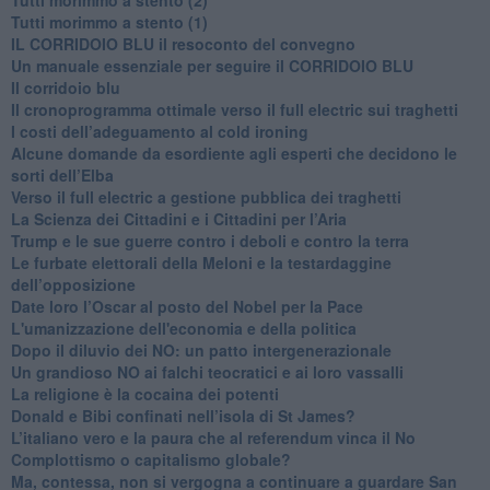
​Tutti morimmo a stento (1)
IL CORRIDOIO BLU il resoconto del convegno
Un manuale essenziale per seguire il CORRIDOIO BLU
Il corridoio blu
​Il cronoprogramma ottimale verso il full electric sui traghetti
​I costi dell’adeguamento al cold ironing
Alcune domande da esordiente agli esperti che decidono le
sorti dell’Elba
Verso il full electric a gestione pubblica dei traghetti​
​La Scienza dei Cittadini e i Cittadini per l’Aria
Trump e le sue guerre contro i deboli e contro la terra
​Le furbate elettorali della Meloni e la testardaggine
dell’opposizione
​Date loro l’Oscar al posto del Nobel per la Pace
L'umanizzazione dell'economia e della politica
​Dopo il diluvio dei NO: un patto intergenerazionale
​Un grandioso NO ai falchi teocratici e ai loro vassalli
La religione è la cocaina dei potenti
Donald e Bibi confinati nell’isola di St James?
L’italiano vero e la paura che al referendum vinca il No
​Complottismo o capitalismo globale?
​Ma, contessa, non si vergogna a continuare a guardare San