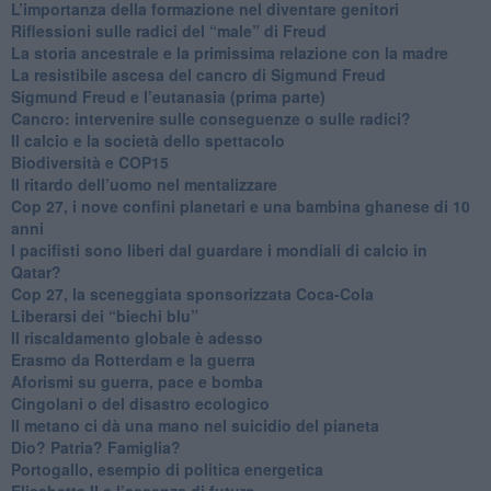
L’importanza della formazione nel diventare genitori
Riflessioni sulle radici del “male” di Freud
​La storia ancestrale e la primissima relazione con la madre
​La resistibile ascesa del cancro di Sigmund Freud
Sigmund Freud e l’eutanasia (prima parte)
Cancro: intervenire sulle conseguenze o sulle radici?
​Il calcio e la società dello spettacolo
Biodiversità e COP15
​Il ritardo dell’uomo nel mentalizzare
​Cop 27, i nove confini planetari e una bambina ghanese di 10
anni
​I pacifisti sono liberi dal guardare i mondiali di calcio in
Qatar?
​Cop 27, la sceneggiata sponsorizzata Coca-Cola
​Liberarsi dei “biechi blu”
Il riscaldamento globale è adesso
​Erasmo da Rotterdam e la guerra
​Aforismi su guerra, pace e bomba
Cingolani o del disastro ecologico
​Il metano ci dà una mano nel suicidio del pianeta
​Dio? Patria? Famiglia?
Portogallo, esempio di politica energetica
​Elisabetta II e l’assenza di futuro