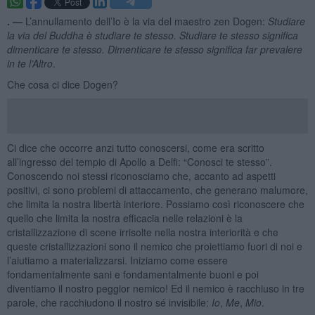
. —
L’annullamento dell’Io è la via del maestro zen Dogen:
Studiare
la via del Buddha è studiare te stesso. Studiare te stesso significa
dimenticare te stesso. Dimenticare te stesso significa far prevalere
in te l’Altro
.
Che cosa ci dice Dogen?
Ci dice che occorre anzi tutto conoscersi, come era scritto
all’ingresso del tempio di Apollo a Delfi: “Conosci te stesso”.
Conoscendo noi stessi riconosciamo che, accanto ad aspetti
positivi, ci sono problemi di attaccamento, che generano malumore,
che limita la nostra libertà interiore. Possiamo così riconoscere che
quello che limita la nostra efficacia nelle relazioni è la
cristallizzazione di scene irrisolte nella nostra interiorità e che
queste cristallizzazioni sono il nemico che proiettiamo fuori di noi e
l’aiutiamo a materializzarsi. Iniziamo come essere
fondamentalmente sani e fondamentalmente buoni e poi
diventiamo il nostro peggior nemico! Ed il nemico è racchiuso in tre
parole, che racchiudono il nostro sé invisibile:
Io
,
Me
,
Mio
.