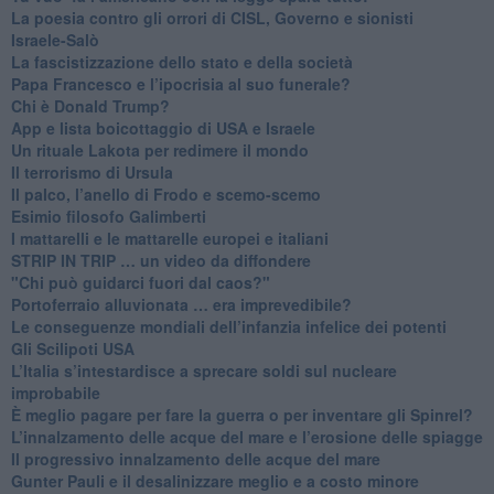
La poesia contro gli orrori di CISL, Governo e sionisti
Israele-Salò
​La fascistizzazione dello stato e della società
Papa Francesco e l’ipocrisia al suo funerale?
​Chi è Donald Trump?
App e lista boicottaggio di USA e Israele
​Un rituale Lakota per redimere il mondo
Il terrorismo di Ursula
​Il palco, l’anello di Frodo e scemo-scemo
Esimio filosofo Galimberti
​I mattarelli e le mattarelle europei e italiani
​STRIP IN TRIP … un video da diffondere
"Chi può guidarci fuori dal caos?"
​Portoferraio alluvionata … era imprevedibile?
Le conseguenze mondiali dell’infanzia infelice dei potenti
​Gli Scilipoti USA
L’Italia s’intestardisce a sprecare soldi sul nucleare
improbabile
È meglio pagare per fare la guerra o per inventare gli Spinrel?
​L’innalzamento delle acque del mare e l’erosione delle spiagge
​Il progressivo innalzamento delle acque del mare
​Gunter Pauli e il desalinizzare meglio e a costo minore