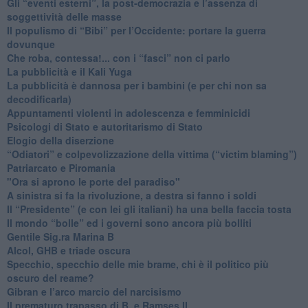
​Gli “eventi esterni”, la post-democrazia e l’assenza di
soggettività delle masse
​Il populismo di “Bibi” per l’Occidente: portare la guerra
dovunque
​Che roba, contessa!... con i “fasci” non ci parlo
La pubblicità e il Kali Yuga
​La pubblicità è dannosa per i bambini (e per chi non sa
decodificarla)
​Appuntamenti violenti in adolescenza e femminicidi
​Psicologi di Stato e autoritarismo di Stato
Elogio della diserzione
“Odiatori” e colpevolizzazione della vittima (“victim blaming”)
​Patriarcato e Piromania
"Ora si aprono le porte del paradiso"
​A sinistra si fa la rivoluzione, a destra si fanno i soldi
​Il “Presidente” (e con lei gli italiani) ha una bella faccia tosta
​Il mondo “bolle” ed i governi sono ancora più bolliti
​Gentile Sig.ra Marina B
​Alcol, GHB e triade oscura
​Specchio, specchio delle mie brame, chi è il politico più
oscuro del reame?
​Gibran e l’arco marcio del narcisismo
​Il prematuro trapasso di B. e Ramses II