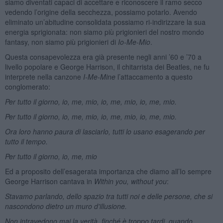
siamo diventati capaci di accettare e riconoscere il ramo secco
vedendo l’origine della secchezza, possiamo potarlo. Avendo
eliminato un’abitudine consolidata possiamo ri-indirizzare la sua
energia sprigionata: non siamo più prigionieri del nostro mondo
fantasy, non siamo più prigionieri di
Io-Me-Mio
.
Questa consapevolezza era già presente negli anni ’60 e ’70 a
livello popolare e George Harrison, il chitarrista dei Beatles, ne fu
interprete nella canzone
I-Me-Mine
l’attaccamento a questo
conglomerato:
Per tutto il giorno, io, me, mio, io, me, mio, io, me, mio.
Per tutto il giorno, io, me, mio, io, me, mio, io, me, mio.
Ora loro hanno paura di lasciarlo, tutti lo usano esagerando per
tutto il tempo.
Per tutto il giorno, io, me, mio
Ed a proposito dell’esagerata importanza che diamo all’Io sempre
George Harrison cantava in
Within you, without you
:
Stavamo parlando, dello spazio tra tutti noi e delle persone, che si
nascondono dietro un muro d'illusione.
Non intravedono mai la verità, finché è troppo tardi, quando