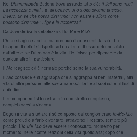
Nel
Dhammapada
Buddha trova assurdo tutto ciò:
“
I figli sono miei!
La ricchezza è mia!”: a tali pensieri uno stolto diviene ansioso.
Invero, un sé che possa dirsi “mio” non esiste e allora come
possono dirsi “miei” i figli e la ricchezza?
Da dove deriva la debolezza di Io, Me e Mio?
L’
Io
è ed agisce anche, ma non può riconoscersi da solo: ha
bisogno di definirsi rispetto ad un altro e di essere riconosciuto
dall’altro e, se l’altro non è la vita, l’Io finisce per dipendere da
qualcun altro in particolare.
Il
Me
reagisce ed è normale perché sente la sua vulnerabilità.
Il
Mio
possiede e si aggrappa che si aggrappa ai beni materiali, alla
vita di altre persone, alle sue amate opinioni e ai suoi schemi fissi di
abitudine.
I tre componenti si incastrano in uno stretto complesso,
completandosi a vicenda.
Dogen invita a studiare il sé composto dal conglomerato
Io-Me-Mio
come preludio a farlo diventare, attraverso il respiro, sempre più
piccolo. L’
Io-Me-Mio
deve essere riconosciuto, momento per
momento, nelle nostre reazioni della vita quotidiana; dopo che