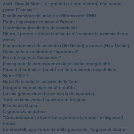
​Jorit, Ornella Muti… e i politici (e i loro elettori) che hanno
perso l’”anima”
​Il sollevamento dei mari e la Riforma dell’ONU
Putin, imperatore romano d’Oriente
​L’ottimismo irrealistico dei narcisisti
​Dietro il potere e dietro la miseria c’è sempre la mamma dietro-
dietro
Il negazionismo da vecchio (Old Denial) a nuovo (New Denial)
Come si fa a combattere l'ignoranza?
Ma chi è questo Cassandra?
Immaginare le conseguenze delle scelte energetiche
​Fuochi d’artificio e fuochi veri in un mondo maschilista
Buon 2024 ?
​Buon Natale dalle macerie della Terra
​Idrogeno vs nucleare ed altri dubbi
​La mia generazione ha perso (la democrazia)
​Tutti insieme verso l’aumento di tre gradi
Mi chiamo Giulia
L’ignoranza al potere
​“Considerazioni attuali sulla guerra e la morte" di Sigmund
Freud
​Lo storytelling e l’inutilità della guerra dei “ragazzi di destra”