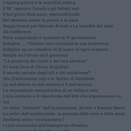
I tipping points e la stupidità umana
​Il 58° rapporto Censis e gli italiani veri
​Il bel gioco dura poco, marcondirondà
Noi abbiamo perso la guerra e la pace
Suggerimenti per Hannah Arendt e La banalità del male
​Gli indifferenti
Parte zoppicando il nucleare di IV generazione
​Indagine … l’italiano vero confessa la sua innocenza
Indagine su un cittadino al di sopra di ogni sospetto
Notizie tra l'orrore ed il grottesco
"La protervia dei ricchi e dei loro servitori"
S’i fossi foco di Cecco Angiolieri
​Il mondo salvato dagli elfi e dai mutaforma?
Gru (Cattivissimo me) e lo Spirito di Goebbels
​La mal-destra, la mal-sinistra e il mal-tecnico
​La venerazione masochistica di un italiano vero
​L’eco-nazismo e le idee-forma dell’800 che sopravvivono in
noi
​Le radici “culturali” dell’ecofascismo, Nordio e Kamala Harris
Le radici dell’ecofascismo: la purezza della terra e della razza
Andiamo verso l’ecofascismo?
I costi economici dell’emergenza climatica
​La “pacchia” è finita! Ma per chi?