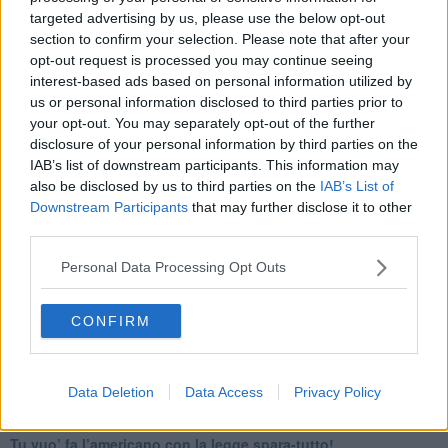
Il Wenzi e la decadenza verso la guerra e la morte
targeted advertising by us, please use the below opt-out
​Il tecno-fascismo e i suoi nemici delusi
section to confirm your selection. Please note that after your
​I comici e il vittimismo paranoideo al potere
opt-out request is processed you may continue seeing
​La virtù secondo Confucio e Xi (seconda parte)
interest-based ads based on personal information utilized by
Le Pax imperiali e Tianxia (prima parte)
us or personal information disclosed to third parties prior to
Un mondo condiviso a misura di bambino
​Un chiarimento, Chris Hedges e qualche domanda
your opt-out. You may separately opt-out of the further
Il velleitarismo di Trump, dell’UE e di Darwin
disclosure of your personal information by third parties on the
​Karen Horney e il ponte sullo Stretto
IAB’s list of downstream participants. This information may
​I bulli vanno isolati
also be disclosed by us to third parties on the
IAB’s List of
L’invertebrata von der Leyen e il Lula-risk
Downstream Participants
that may further disclose it to other
Trump soffre, la Corte dell'Aia è viva
third parties.
​Il Nobel per la pace a Trump o all’Albanese? Questo è il
problema!
Personal Data Processing Opt Outs
​Alessandro Orsini e la tetrade oscura del sionismo
​Hilsenrath e le 9 omotipie tra Nazismo, Sionismo e
CONFIRM
Americanismo" (4^ parte)
​Il terrore di Netanyahu e la strategia della tensione
Il mito della democratica Israele (prima parte)
​Finale di partita?
Data Deletion
Data Access
Privacy Policy
​Il voto del referendum e i due genocidi
Il decreto il-libertà e in-sicurezza
Tu vuo’ fa l’americano con la legge spara-tutto!